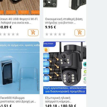
Xinxun 4G USB Φορητό Wi‑Fi
Οικουμενική σταθερή βάση
 hotspot για οικία και
στήριξης για βιντεο-
αυτοκίνητο, Ασύρματο
κουδούνι πόρτας – Yijia
30.89
€
9.95
€
ευρυζωνικό δίκτυο με
add_shopping_cart
add_shopping_cart
άμεση σύνδεση σε
υπολογιστή
Xface600 Κάλυμμα
Εξωτερική ηλιακή
προστασίας από βροχή με
ασύρματη κάμερα
αναγνώριση προσώπου για
παρακολούθησης, 8MP (2K),
61.51
€
149.18 - 180.50
€