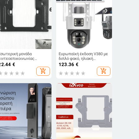
Εσωτερική μονάδα
Ευρωπαϊκή έκδοση V380 με
βιντεοεπικοινωνίας
διπλό φακό, ηλιακή
θυροτηλεφώνου, μοντέλο
τροφοδοσία, 4G κάμερα
22.44
€
123.36
€
D0S-801D8S7 (FZ), με
επιτήρησης
add_shopping_cart
add_shopping_cart
στήριγμα πλάκας 212CS7