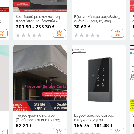
Κλειδαριά με αναγνώριση
Έξυπνη κάμερα ασφαλείας,
ς
προσώπου και δακτυλικών
οθόνη μωρού, έξυπνη
αποτυπωμάτων, οπτικό
κάμερα web, διασύνδεση
200.90 - 255.30
€
30.62
€
κωδικό πρόσβασης, έξυπνη
τηλεφώνου, έλεγχος WIFI
hopping_cart
add_shopping_cart
add_shopping_cart
ς
κλειδαριά εισόδου
πό
Τοίχος φραγής καπνού
Εργοστασιακός άμεσος
(Σταθερός και ευέλικτος;
έλεγχος κινητού
Υλικό: πυρίμαχο ύφασμα;
τηλεφώνου APP γυάλινη
82.21
€
156.75 - 181.48
€
αι
Μοντέλο: τοίχος φραγής
πόρτα ελέγχου πρόσβασης
hopping_cart
add_shopping_cart
add_shopping_cart
καπνού από πυρίμαχο
Bluetooth έλεγχος