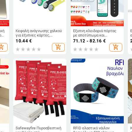
ική
Κεφαλή ανάγνωσης χαλκού
Έξυπνη κλειδαριά πόρτας
ο
για έξυπνες κάρτες,
με αποτύπωμα και
συμβατή TM1990IB, χαλκός
Bluetooth — Κράμα
10.44
€
71.12 - 82.16
€
συνδετήρας DS9092 Ibutton,
ψευδαργύρου/αλουμινίου,
hopping_cart
add_shopping_cart
add_shopping_cart
μοντέλο TMR-C, μάρκα STM
50 αποτυπώματα, >5000
ξεκλειδώσεις, σάρωση <0,5
°C
s
Safewayfire Πυροσβεστική
RFID ελαστικό νάιλον