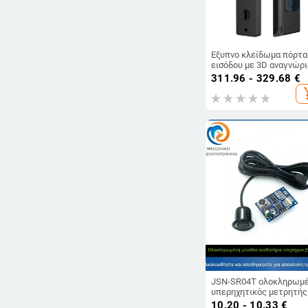
Έξυπνο κλείδωμα πόρτα
εισόδου με 3D αναγνώρ
προσώπου, εσωτερικό
311.96 - 329.68
€
οπτικό θυροτηλέφωνο,
add_s
ενεργό διαβίβαση
επικοινωνίας, αναγνώρι
φλεβών παλάμης, HD
βίντεο
JSN-SR04T ολοκληρωμ
υπερηχητικός μετρητής
απόστασης, αδιάβροχος
10.20 - 10.33
€