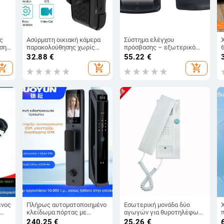
ς
Ασύρματη οικιακή κάμερα
Σύστημα ελέγχου
ιση
παρακολούθησης χωρίς
πρόσβασης – εξωτερικό
6
διάτρηση, πρόσβαση μέσω
αδιάβροχο προστατευτικό
32.88
€
55.22
€
εφαρμογής κινητού,
κάλυμμα, μοντέλο HWP-
hopping_cart
add_shopping_cart
add_shopping_cart
εσωτερική/εξωτερική
WPC03, αναγνώριση με
ση
χρήση, φακός 6mm, 720p,
έξυπνη κάρτα
νυχτερινή όραση, ανίχνευση
συναγερμού
ένος
Πλήρως αυτοματοποιημένο
Εσωτερική μονάδα δύο
κλείδωμα πόρτας με
αγωγών για θυροτηλέφωνο
αναγνώριση δακτυλικού
κτιρίου — ήχος μόνο,
240.25
€
25.26
€