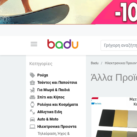
menu
Badu
Ηλεκτρονικα Προιον
Κατηγορίες
Άλλα Προϊ
local_offer
Ρούχα
business_center
Τσάντες και Παπούτσια
child_friendly
Για Μωρά & Παιδιά
weekend
Σπίτι και Κήπος
watch
Ρολόγια και Κοσμήματα
fitness_center
Αθλητικα Ειδη
directions_car
Auto & Moto
laptop
Ηλεκτρονικα Προιοντα
Τηλεόραση, Ήχος &