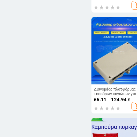
αισθητήρας ραντάρ
add_s
στάθμευσης
Διανομέας πλατφόρμας
τεσσάρων καναλιών για
σύστημα θυροτηλέφωνο
65.11 - 124.94
€
κτιρίου
add_s