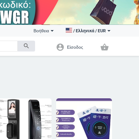
Βοήθεια
/
Ελληνικά
/
EUR
search
account_circle
shopping_basket
Είσοδος