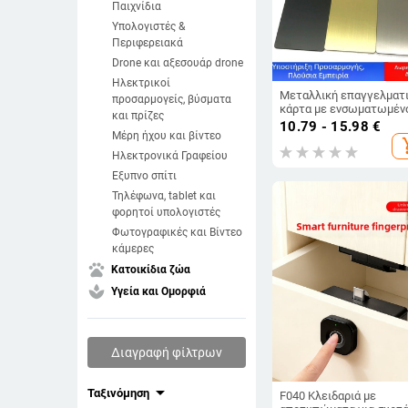
Παιχνίδια
Υπολογιστές &
Περιφερειακά
Drone και αξεσουάρ drone
Ηλεκτρικοί
Μεταλλική επαγγελματ
προσαρμογείς, βύσματα
κάρτα με ενσωματωμέν
και πρίζες
NFC τσιπ, ανοξείδωτο
10.79 - 15.98
€
ατσάλι, μοντέλο cxjJS,
Μέρη ήχου και βίντεο
add_s
παραμετροποιημένη
Ηλεκτρονικά Γραφείου
επεξεργασία, εύρος
Εξυπνο σπίτι
λειτουργίας -20 έως 75 
Τηλέφωνα, tablet και
φορητοί υπολογιστές
Φωτογραφικές και Βίντεο
κάμερες
pets
Κατοικίδια ζώα
spa
Υγεία και Ομορφιά
Διαγραφή φίλτρων
arrow_drop_down
Ταξινόμηση
F040 Κλειδαριά με