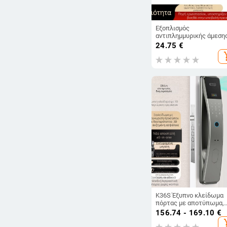
Εξοπλισμός
αντιπλημμυρικής άμεση
επέμβασης: μετρητής
24.75
€
βροχής, σωλήνας PVC
add_s
υψηλής πίεσης, διαφανή
σωλήνας με ενίσχυση α
ατσάλι
K36S Έξυπνο κλείδωμα
πόρτας με αποτύπωμα,
αναγνώριση προσώπου,
156.74 - 169.10
€
βιντεοθυροτηλέφωνο κ
add_s
κλείδωμα με κωδικό;