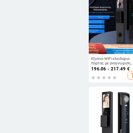
-
Διαγραφή φίλτρων
Έξυπνο WiFi κλειδαριά
πόρτας με αναγνώριση
δακτυλικών
196.06 - 217.49
€
αποτυπωμάτων και
add_s
προσώπων,
ενδοεπικοινωνία, κωδι
πρόσβασης για είσοδο,
αδιάβροχο