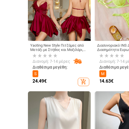
Yaoting New Style Πιτζάμες από
Διασυνοριακό INS 
Μετάξι με Στήθος και Μαξιλάρι,
Διασημότητα Ευρω
Γυναικείο Καλοκαιρινό Σέξι
Αμερικανίδα Δαντέ
Νυχτικό με Δαντέλα και
Κορίτσι με Πλέγμα
Διανομή: 7-14 μέρες
Διανομή: 7-14 μ
Πεταλούδα, Γυναικείο DQ3421
Εσώρουχα Σετ 2 τ
XYM1127
Διαθέσιμα μεγέθη:
Διαθέσιμα μεγέ
S
M
24.49
€
14.63
€
add_shopping_cart