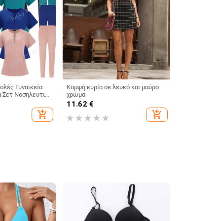
ολές Γυναικεία
Κομψή κυρία σε λευκό και μαύρο
α Σετ Νοσηλευτικά
χρώμα
Τοπ + Παντελόνι
11.62
€
Αισθητικής
add_shopping_cart
add_shopping_cart
μια