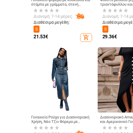
στάμπα με γράμματα, στενή
τριαντάφυλλου και
γραμμή, Amazon AliExpress 2021,
στυλ Cross-Border 
από την Ευρώπη και την Αμερική.
φούστα χωρίς μανί
Διανομή: 7-14 μέρες
Διανομή: 7-14 μ
Διαθέσιμα μεγέθη:
Διαθέσιμα μεγέ
S
S
21.53
€
29.36
€
add_shopping_cart
Γυναικεία Ρούχα για Διασυνοριακή
Διασυνοριακό Ama
Χρήση, Νέο Τζιν Φόρεμα με
και Αμερικανικό Γ
Κουμπιά και Σχίσιμο στο Πέτο,
Κομψό Ακανόνιστο
Άμεση Πώληση από το Εργοστάσιο
Πλαϊνά Κουμπιά