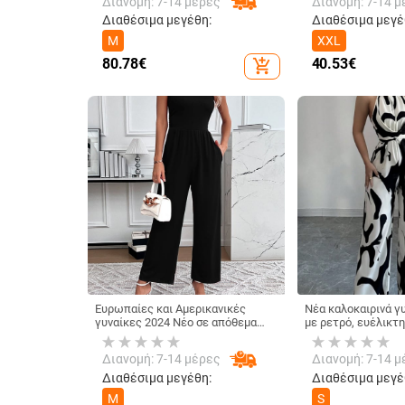
Διανομή: 7-14 μέρες
Διανομή: 7-14 μ
Πηγής
Διαθέσιμα μεγέθη:
Διαθέσιμα μεγέ
M
XXL
80.78
€
40.53
€
add_shopping_cart
Ευρωπαίες και Αμερικανικές
Νέα καλοκαιρινά γ
γυναίκες 2024 Νέο σε απόθεμα
με ρετρό, ευέλικτ
Διασυνοριακή ανοιξιάτικη και
φόρμα με κορδόνια
καλοκαιρινή αμάνικη φαρδιά
τελείωμα στη μέση
Διανομή: 7-14 μέρες
Διανομή: 7-14 μ
φόρμα με φαρδιά μπατζάκια
λάστιχο στο τελεί
γυναίκες, καλοκαιρ
Διαθέσιμα μεγέθη:
Διαθέσιμα μεγέ
ποιότητας
M
S