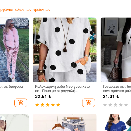
μφάνιση όλων των προϊόντων
ετ σε διάφορα
Καλοκαιρινή μόδα Νέο γυναικείο
Γυναικείο σετ δ
σετ Πουά με στρογγυλή
κοντομάνικο μπ
λαιμόκοψη Φαρδύ κοντομάνικο
σορτς με φαρδιά
32.61
€
21.31
€
μπλουζάκι Κομψό γυναικείο σετ
casual κοστούμι
add_shopping_cart
add_shopping_cart
δύο τεμαχίων
γυναίκες