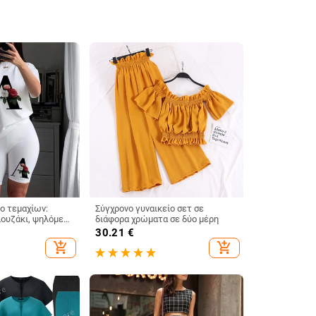
ύο τεμαχίων:
Σύγχρονο γυναικείο σετ σε
λουζάκι, ψηλόμεσο
διάφορα χρώματα σε δύο μέρη
 μπατζάκια,
30.21
€
 με λογότυπο για
add_shopping_cart
add_shopping_cart