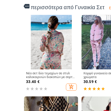
more
περισσότερα από Γυναικία Σετ
Ε
Νέο σετ δύο τεμαχίων σε στυλ
Κομψό γυναικείο σ
καλοκαιρινών διακοπών με σορτς
χρώματα
και μακριά μανίκια, δημοφιλή
33.40
€
30.59
€
γυναικεία ρούχα
add_shopping_cart