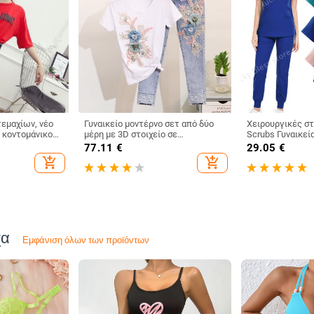
τεμαχίων, νέο
Γυναικείο μοντέρνο σετ από δύο
Χειρουργικές στ
ε κοντομάνικο
μέρη με 3D στοιχείο σε
Scrubs Γυναικεί
 φούστα σε
διακοσμητικά μαργαριτάρια
Σετ Enfermeria 
77.11
€
29.05
€
 το 2026 -
Ιατρικό Σαλόνι 
add_shopping_cart
add_shopping_cart
ο
Κλινικές Κοστού
χα
Εμφάνιση όλων των προϊόντων