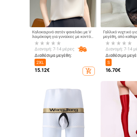
Καλοκαιρινό σατέν φανελάκι με V
Γαλλικό νυχτικό γι
λαιμόκοψη για γυναίκες με κοντό,
μεγέθη, από καθαρό
φαρδύ αμάνικο σλιπ κοστουμιού σε
φούστα με λουράκι 
μεγάλο μέγεθος.
διασυνοριακή Ευρώ
Διανομή: 7-14 μέρες
Διανομή: 7-14 μ
Amazon Αρχική σελ
Διαθέσιμα μεγέθη:
Διαθέσιμα μεγέ
2XL
S
15.12
€
16.70
€
add_shopping_cart