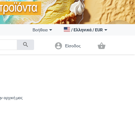
Βοήθεια
/
Ελληνικά
/
EUR
search
account_circle
shopping_basket
Είσοδος
ην αρχική μας