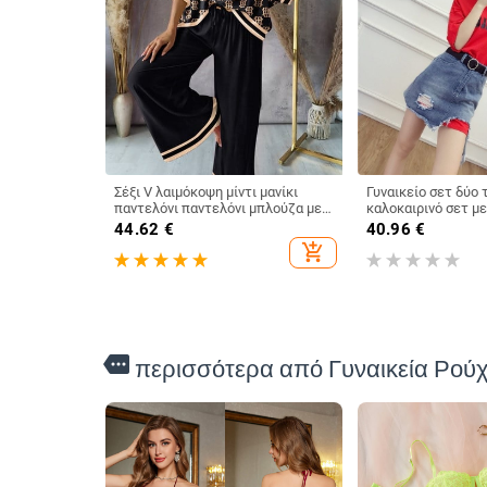
Σέξι V λαιμόκοψη μίντι μανίκι
Γυναικείο σετ δύο 
παντελόνι παντελόνι μπλούζα με
καλοκαιρινό σετ μ
στάμπα άνοιξη καλοκαίρι με
μπλουζάκι και τζιν
44.62
€
40.96
€
στάμπα παντελόνι μονόχρωμο σετ
κορεάτικο στυλ για
add_shopping_cart
δύο τεμαχίων για γυναικεία στολή
κομψό και μοντέρν
2024
more
περισσότερα από Γυναικεία Ρού