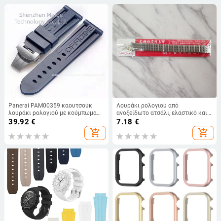
Panerai PAM00359 καουτσούκ
Λουράκι ρολογιού από
λουράκι ρολογιού με κούμπωμα
ανοξείδωτο ατσάλι, ελαστικό και
πεταλούδας
τηλεσκοπικό (Υλικό: Ανοξείδωτο
39.92
€
7.18
€
ατσάλι; Σχέδιο: ελαστικό/
add_shopping_cart
add_shopping_cart
τηλεσκοπικό; Έτος/Σεζόν:
Καλοκαίρι 2021; Εισαγωγή: Όχι)