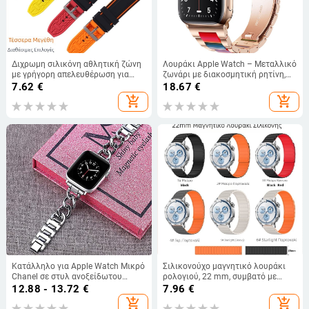
Διχρωμη σιλικόνη αθλητική ζώνη
Λουράκι Apple Watch – Μεταλλικό
με γρήγορη απελευθέρωση για
ζωνάρι με διακοσμητική ρητίνη,
Apple και Huawei smartwatches
επίπεδη αγκράφα με τρία
7.62
€
18.67
€
(διαστάσεις 20/22/24/26)
μαργαριτάρια, αναδιπλούμενο
add_shopping_cart
add_shopping_cart
κούμπωμα, συμβατό με Apple
Watch Ultra/SE
Κατάλληλο για Apple Watch Μικρό
Σιλικονούχο μαγνητικό λουράκι
Chanel σε στυλ ανοξείδωτου
ρολογιού, 22 mm, συμβατό με
ατσαλιού με λουράκι Apple,
Huawei GT3/GT4/GT5 και
12.88 - 13.72
€
7.96
€
μεταλλικό λουράκι Apple, αλυσίδα
Samsung Watch, σχεδιασμός με
add_shopping_cart
add_shopping_cart
Denim
τρία σφαιρίδια