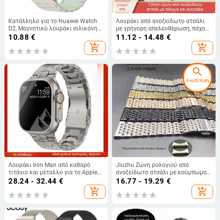
Κατάλληλο για το Huawei Watch
Λουράκι από ανοξείδωτο ατσάλι
D2, Μαγνητικό λουράκι σιλικόνης
με γρήγορη απελευθέρωση, πάχος
τριών τεμαχίων, Casual Sports
1.0, κατάλληλο για λουράκι
10.88
€
11.12 - 14.48
€
Wristband, Εργοστασιακά έτοιμο
ρολογιού Huawei GT3/4 Samsung
add_shopping_cart
add_shopping_cart
για χρήση
S 3m Lanxess
search
Αναζήτηση
Λουράκι Iron Man από καθαρό
Jiuzhu Ζώνη ρολογιού από
τιτάνιο και μέταλλο για το Apple
ανοξείδωτο ατσάλι με κούμπωμα
Watch9, Apple Watch Ultra,
πεταλούδας, στερεής κατασκευής,
28.24 - 32.44
€
16.77 - 19.29
€
βραχιόλι s9ultras8
μοντέλο Jiuzhu, στυλ καθημερινό/
add_shopping_cart
add_shopping_cart
πολυλειτουργικό