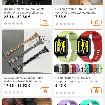
Για Apple Watch Λουράκι Apple
Για Apple iwatch ultra98765432
Watch Ultra από Ανοξείδωτο
γενιάς 49 χιλιοστών θαλάσσια
Ατσάλι S10 Iron Man Μεταλλικό
πτυσσόμενη αγκράφα σιλικόνης
28.14 - 32.34
€
7.83
€
Λουράκι Αρσενικό
μαγνητικό λουράκι S10
add_shopping_cart
add_shopping_cart
Κατάλληλο για λουράκι Apple
Για το Redmi Watch5Active
Watch Applewatch 1-8 γενιάς
λουράκι σιλικόνης για το Redmi
iWatch Clover Diamond Full
Watch5 Lite, το Redmi 5 Youth
17.68 - 18.52
€
6.43
€
Diamond Ladies Summer
Edition, βραχιόλι
add_shopping_cart
add_shopping_cart