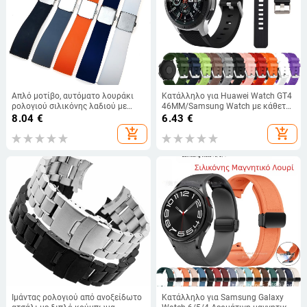
Απλό μοτίβο, αυτόματο λουράκι
Κατάλληλο για Huawei Watch GT4
ρολογιού σιλικόνης λαδιού με
46MM/Samsung Watch με κάθετο
γρήγορη απελευθέρωση και
μοτίβο και μοντέρνο ριγέ
8.04
€
6.43
€
προστασία από τη σκόνη, 18, 20,
αθλητικό λουράκι σιλικόνης
add_shopping_cart
add_shopping_cart
22, 24 χιλ.
Ιμάντας ρολογιού από ανοξείδωτο
Κατάλληλο για Samsung Galaxy