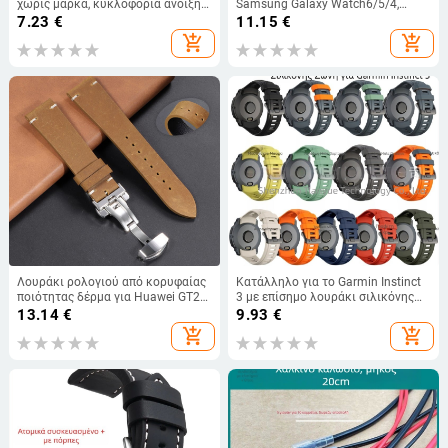
χωρίς μάρκα, κυκλοφορία άνοιξη
Samsung Galaxy Watch6/5/4,
2025, καταγωγή Σενζεν
συμβατό με Watch4 Classic
7.23
€
11.15
€
add_shopping_cart
add_shopping_cart
Λουράκι ρολογιού από κορυφαίας
Κατάλληλο για το Garmin Instinct
ποιότητας δέρμα για Huawei GT2
3 με επίσημο λουράκι σιλικόνης
με πόρπη πεταλούδας,
50mm με amoled
13.14
€
9.93
€
18/20/22/24 mm
add_shopping_cart
add_shopping_cart