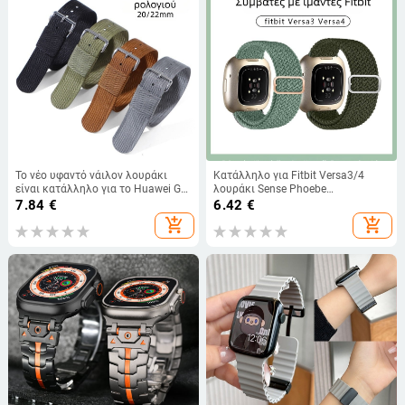
Το νέο υφαντό νάιλον λουράκι
Κατάλληλο για Fitbit Versa3/4
είναι κατάλληλο για το Huawei GT
λουράκι Sense Phoebe
Seiko No.5 water ghost με νάιλον
ανταλλακτικό βραχιόλι με
7.84
€
6.42
€
λουράκι 20/22 χιλιοστών.
ελαστικό νάιλον λουράκι
add_shopping_cart
add_shopping_cart