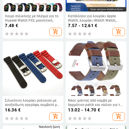
Λουρί σιλικόνης με πλέγμα για το
Κατάλληλο για λουράκι Apple
Huawei Watch Fit3, μαγνητική
Watch, λουράκι iWatch Watch,
αγκράφα και αναδιπλούμενη
μεταλλικό λουράκι από
7.48
€
7.57 - 12.61
€
αγκράφα, 24 mm
ανοξείδωτο ατσάλι με τρεις
add_shopping_cart
add_shopping_cart
χάντρες, λουράκι Apple Watch S10
Σιλικόνινο λουράκι ρολογιού με
Νέος ιμάντας από καμβά με
ανοξείδωτη αγκράφα, συμβατό με
δερμάτινο patch και νάιλον για το
ρολόγια κατάδυσης Seiko
Huawei GT 3 Smartwatch,
16.36
€
13.02 - 14.70
€
20/22/24 mm, Oilskin βραχιόλι
add_shopping_cart
add_shopping_cart