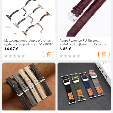
Μεταλλικό λουρί Apple Watch με
Λουρί Ρολογιού PU, Unisex,
σχέδιο τετραφύλλου για 56789S10
Καθολική Συμβατότητα, Χειμερινή
Συλλογή 2024
16.07
€
6.85
€
add_shopping_cart
add_shopping_cart