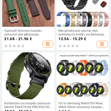
Τιρκουάζ πιλοτικό λουράκι
Ney μεταλλικός ιμάντας από
ρολογιού από φθοριούχο
ανοξείδωτο ατσάλι για Samsung
καουτσούκ, εμπνευσμένο από τον
Galaxy Watch 7/6/5/4, 20mm και
21.68 - 21.96
€
12.56 - 15.29
€
Μικρό Πρίγκιπα, 20/21/22mm
22mm
add_shopping_cart
add_shopping_cart
Κατάλληλο για λουράκι ρολογιού
Για το Samsung Watch765 Wavy
Garmin FeniX7X/6X PRO/935/3HR
Stitch 20mm σιλικόνης λουράκι
από νάιλον γρήγορης
ρολογιών Huawei 22mm έγχρωμη