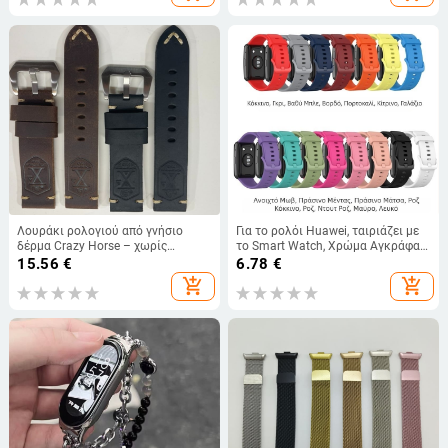
Λουράκι ρολογιού από γνήσιο
Για το ρολόι Huawei, ταιριάζει με
δέρμα Crazy Horse – χωρίς
το Smart Watch, Χρώμα Αγκράφας
επωνυμία, κατάλληλο για ρολόγια
TIA-B19 Σιλικόνης TIA-B09
15.56
€
6.78
€
καρπού και έξυπνα ρολόγια
Ανταλλακτικό Βραχιόλι Ρολογιού
add_shopping_cart
add_shopping_cart