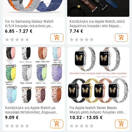
Για το Samsung Galaxy Watch
Κατάλληλο για Apple Watch, απλό
6/5/4 λουράκι σιλικόνης με
δερμάτινο λουράκι από δέρμα
μοτίβο ποδοσφαίρου 6 κλασικό
μοσχαριού, αξεσουάρ ζώνης Apple
6.85 - 7.27
€
7.74
€
λουράκι με αγκράφα
Watch Business
add_shopping_cart
add_shopping_cart
Κατάλληλο για Apple Watch με
Για Apple Iwatch Seven Beads
αγκράφα πεταλούδας, δίχρωμο
Μικρή μέση άνδρας Λουράκι από
σκαλιστό λουράκι σιλικόνης,
ανοξείδωτο ατσάλι Applewatch
9.09
€
10.32 - 13.05
€
ανάγλυφη χάραξη για iWatch
Πτυσσόμενο μεταλλικό λουράκι
add_shopping_cart
add_shopping_cart
ρολογιού