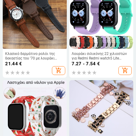
Κλασικό δερμάτινο ρολόι της
Λουράκι σιλικόνης 22 χιλιοστών
δεκαετίας του '70 με λουράκι
για Redmi Redmi watch5 Lite
BUND από αντιμεταλλικό δέρμα
Ανταλλακτικό βραχιόλι Redmi 5
21.44
€
7.27 - 7.54
€
και δίσκο 18 20 22 χιλ.
Lite σε απόθεμα
add_shopping_cart
add_shopping_cart