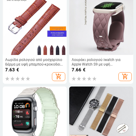
Λωρίδα ρολογιού από μοσχαρίσιο
Λουράκι ρολογιού iwatch για
δέρμα με υφή μπαμπού-κροκοδειλ,
Apple Watch S9 με υφή
γνήσιο δέρμα, αγκράφα με πιν, για
αυτοκινήτου, σιλικόνη, αγκράφα
7.63
€
7.66
€
άνδρες και γυναίκες
πεταλούδας, 46"
add_shopping_cart
add_shopping_cart