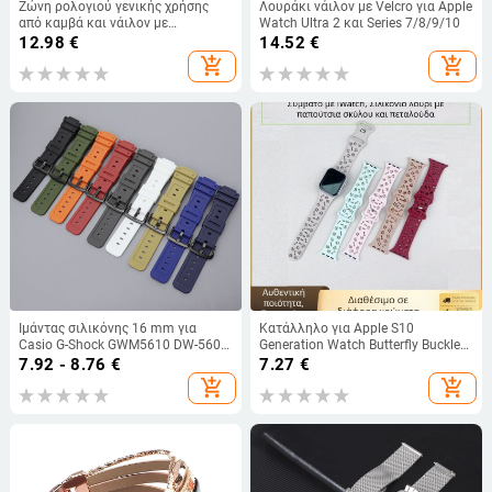
Ζώνη ρολογιού γενικής χρήσης
Λουράκι νάιλον με Velcro για Apple
από καμβά και νάιλον με
Watch Ultra 2 και Series 7/8/9/10
μηχανισμό γρήγορης
12.98
€
14.52
€
απελευθέρωσης για Huawei και
add_shopping_cart
add_shopping_cart
Samsung
Ιμάντας σιλικόνης 16 mm για
Κατάλληλο για Apple S10
Casio G-Shock GWM5610 DW-5600
Generation Watch Butterfly Buckle
DW-6900
Dog Claw Silicone Strap
7.92 - 8.76
€
7.27
€
Iwatch987654 Cut Out Stereo
add_shopping_cart
add_shopping_cart
Silicone