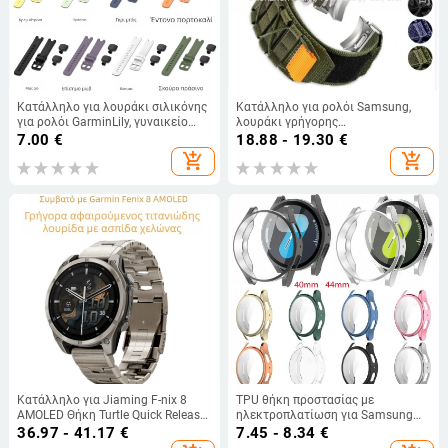
Κατάλληλο για λουράκι σιλικόνης
Κατάλληλο για ρολόι Samsung,
για ρολόι GarminLily, γυναικείο
λουράκι γρήγορης
αθλητικό βραχιόλι με εργαλείο
απελευθέρωσης με κουμπί 6/6c,
7.00
€
18.88 - 19.30
€
αποσυναρμολόγησης
λουράκι από νάιλον Velcro,
add_shopping_cart
add_shopping_cart
αθλητικό λουράκι καρπού 4c/5pro
Κατάλληλο για Jiaming F-nix 8
TPU θήκη προστασίας με
AMOLED Θήκη Turtle Quick Release
ηλεκτροπλατίωση για Samsung
με αγκράφα και λουράκι τιτανίου
Galaxy Watch7 από την XPR,
36.97 - 41.17
€
7.45 - 8.34
€
47 χιλιοστών. Καινούργιο
συμβατή με Galaxy Watch7, βάρος