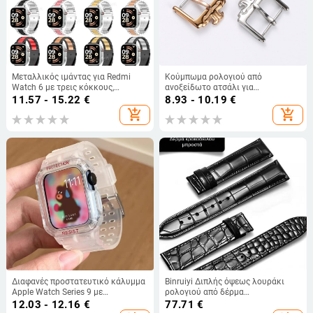
Μεταλλικός ιμάντας για Redmi
Κούμπωμα ρολογιού από
Watch 6 με τρεις κόκκους,
ανοξείδωτο ατσάλι για
ανοξείδωτος, κούμπωμα με διπλό
δερμάτινο.lουρί — συμβατό με
11.57 - 15.22
€
8.93 - 10.19
€
snap
Jaeger-LeCoultre Big Mark
add_shopping_cart
add_shopping_cart
Διαφανές προστατευτικό κάλυμμα
Binruiyi Διπλής όψεως λουράκι
Apple Watch Series 9 με
ρολογιού από δέρμα
ενσωματωμένο λουράκι
κροκοδειλιού, γνήσιο δέρμα
12.03 - 12.16
€
77.71
€