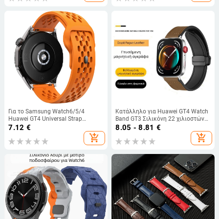
Για το Samsung Watch6/5/4
Κατάλληλο για Huawei GT4 Watch
Huawei GT4 Universal Strap
Band GT3 Σιλικόνη 22 χιλιοστών
18/20/22mm Αναπνεύσιμο
Προαιρετικό TPU Crazy Horse
7.12
€
8.05 - 8.81
€
λουράκι σιλικόνης mesh
Δερμάτινο Πτυσσόμενο Αγκράφα
add_shopping_cart
add_shopping_cart
Προσαρμόσιμο Apple Watch Band