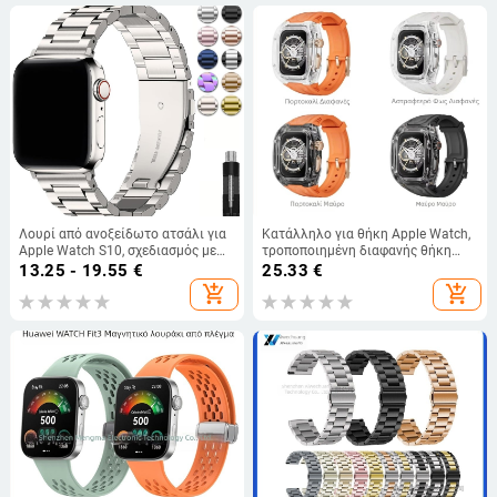
Λουρί από ανοξείδωτο ατσάλι για
Κατάλληλο για θήκη Apple Watch,
Apple Watch S10, σχεδιασμός με
τροποποιημένη διαφανής θήκη
τρεις χάντρες
Lambo, προστατευτική θήκη
13.25 - 19.55
€
25.33
€
Applewatch987Se65 με λουράκι
add_shopping_cart
add_shopping_cart