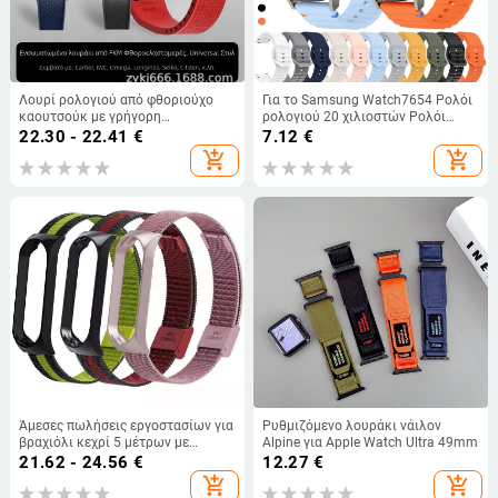
Λουρί ρολογιού από φθοριούχο
Για το Samsung Watch7654 Ρολόι
καουτσούκ με γρήγορη
ρολογιού 20 χιλιοστών Ρολόι
απελευθέρωση, συμβατό με
ρολογιού 22 χιλιοστών Universal
22.30 - 22.41
€
7.12
€
Omega, Seiko και Xitiecheng,
Wave Stitch Σιλικόνης λουράκι
add_shopping_cart
add_shopping_cart
πλάτος 20/22 mm, αξεσουάρ
ρολογιού
Άμεσες πωλήσεις εργοστασίων για
Ρυθμιζόμενο λουράκι νάιλον
βραχιόλι κεχρί 5 μέτρων με
Alpine για Apple Watch Ultra 49mm
μεταλλικό λουράκι και αγκράφα
21.62 - 24.56
€
12.27
€
από ανοξείδωτο ατσάλι, λουράκι
add_shopping_cart
add_shopping_cart
Μιλάνου