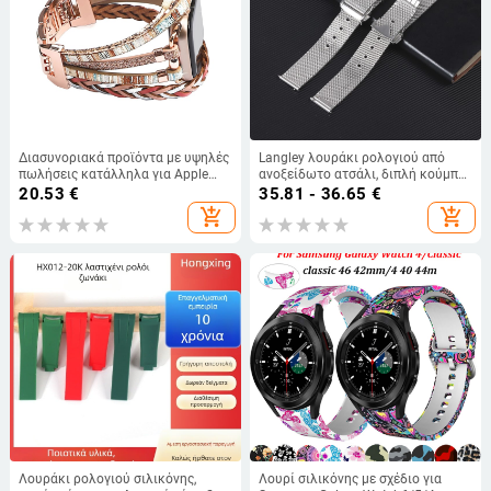
Διασυνοριακά προϊόντα με υψηλές
Langley λουράκι ρολογιού από
πωλήσεις κατάλληλα για Apple
ανοξείδωτο ατσάλι, διπλή κούμπα
Watch 1-S10Pro Series 11/Se
τύπου πεταλούδας, γρήγορη
20.53
€
35.81 - 36.65
€
3/Ultra
απελευθέρωση, βουρτσισμένο
add_shopping_cart
add_shopping_cart
φινίρισμα
Λουράκι ρολογιού σιλικόνης,
Λουρί σιλικόνης με σχέδιο για