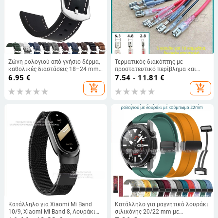
Ζώνη ρολογιού από γνήσιο δέρμα,
Τερματικός διακόπτης με
καθολικές διαστάσεις 18–24 mm,
προστατευτικό περίβλημα και
unisex, με κομμένες άκρες,
καλώδιο σύνδεσης — TPU+Δέρμα,
6.95
€
7.54 - 11.81
€
αγκράφα ασημί ή μαύρη
Kekatong
add_shopping_cart
add_shopping_cart
Κατάλληλο για Xiaomi Mi Band
Κατάλληλο για μαγνητικό λουράκι
10/9, Xiaomi Mi Band 8, Λουράκι
σιλικόνης 20/22 mm με