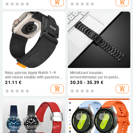
add_shopping_cart
add_shopping_cart
10 g
Νέος ιμάντας Apple Watch 1–9
Μεταλλικό λουράκι
από νάιλον κανβάς with μαγνητικό
αντικατάστασης για το ρολόι
βρόχο και Velcro
Huawei GT3 Pro, 22 mm, κράμα
21.11
€
30.35 - 35.39
€
τιτανίου
add_shopping_cart
add_shopping_cart