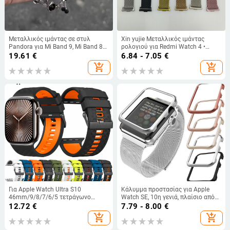
Μεταλλικός ιμάντας σε στυλ
Xin yujie Μεταλλικός ιμάντας
Pandora για Mi Band 9, Mi Band 8
ρολογιού για Redmi Watch 4 •
Pro, Huawei Band 9/8 και Redmi 4
Μαγνητικό κλείσιμο • Γενική
19.61
€
6.84 - 7.05
€
συμβατότητα • Κυκλοφόρησε το
add_shopping_cart
add_shopping_cart
2025.3
Για Apple Watch Ultra S10
Κάλυμμα προστασίας για Apple
46mm/9/8/7/6/5 τετράγωνο
Watch SE, 10η γενιά, πλαίσιο από
δίχρωμο λουράκι σιλικόνης
κράμα αλουμινίου, iwatch987
12.72
€
7.79 - 8.00
€
add_shopping_cart
add_shopping_cart