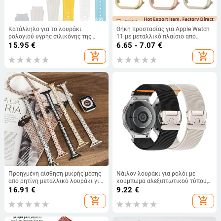
Κατάλληλο για το λουράκι
Θήκη προστασίας για Apple Watch
ρολογιού υγρής σιλικόνης της
11 με μεταλλικό πλαίσιο από
Swatch Omega, το Original Curved
κράμα αλουμινίου Iwatch8910
15.95
€
6.65 - 7.07
€
20mm Planetary Series.
add_shopping_cart
add_shopping_cart
Προηγμένη αίσθηση μικρής μέσης
Νάιλον λουράκι για ρολόι με
από ρητίνη μεταλλικό λουράκι για
κούμπωμα αλεξιπτωτικού τύπου,
Apple Watch10 Apple Watch
18/20/22 mm, συμβατό με Huawei
16.91
€
9.22
€
iwatch89
Watch GT6
add_shopping_cart
add_shopping_cart