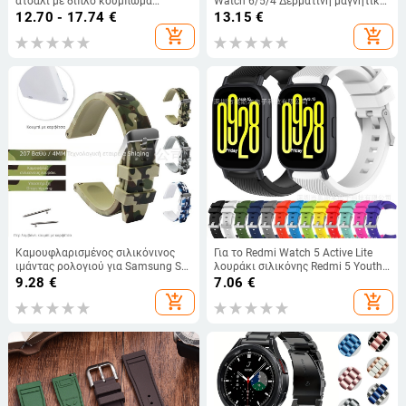
ατσάλι με διπλό κούμπωμα
Watch 6/5/4 Δερμάτινη μαγνητική
ασφαλείας, συμβατός με 18–
αγκράφα σιλικόνης 20 χιλιοστών
12.70 - 17.74
€
13.15
€
24mm
Smart Strap
add_shopping_cart
add_shopping_cart
Καμουφλαρισμένος σιλικόνινος
Για το Redmi Watch 5 Active Lite
ιμάντας ρολογιού για Samsung S3
λουράκι σιλικόνης Redmi 5 Youth
Smartwatch — γρήγορη
Twill Wristband
9.28
€
7.06
€
απελευθέρωση, επίπεδο άκρο, MC1
add_shopping_cart
add_shopping_cart