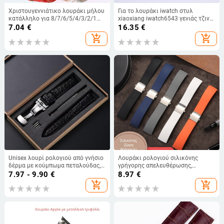
Χριστουγεννιάτικο λουράκι μήλου
Για το λουράκι iwatch στυλ
κατάλληλο για 8/7/6/5/4/3/2/1
xiaoxiang iwatch6543 γενιάς τζιν
Full Series iwatch από νάιλον
αλυσίδα μεταλλικό βραχιόλι μήλο
7.04
€
16.35
€
υφασμένο λουράκι
λουράκι στυλ xiaoxiang
add_shopping_cart
add_shopping_cart
Unisex λουρί ρολογιού από γνήσιο
Λουράκι ρολογιού σιλικόνης
δέρμα με κούμπωμα πεταλούδας,
γρήγορης απελευθέρωσης,
Xiangshiman, Άνοιξη 2024
κατάλληλο για Huawei Samsung,
7.97 - 9.90
€
8.97
€
διπλό κούμπωμα, μονοκόμματο
add_shopping_cart
add_shopping_cart
λουράκι ρολογιού σιλικόνης
18/20/22 χιλ.