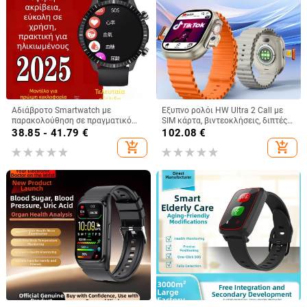
Αδιάβροτο Smartwatch με
Έξυπνο ρολόι HW Ultra 2 Call με
παρακολούθηση σε πραγματικό
SIM κάρτα, βιντεοκλήσεις, διπτές
χρόνο: καρδιακός ρυθμός,
κάμερες μπροστά και πίσω,
38.85 - 41.79
€
102.08
€
αρτηριακή πίεση, οξυγόνο στο
εντοπισμό θέσης, οθόνη αφής
add_shopping_cart
add_shopping_cart
αίμα και ύπνος
WeChat, ασύρματη φόρτιση