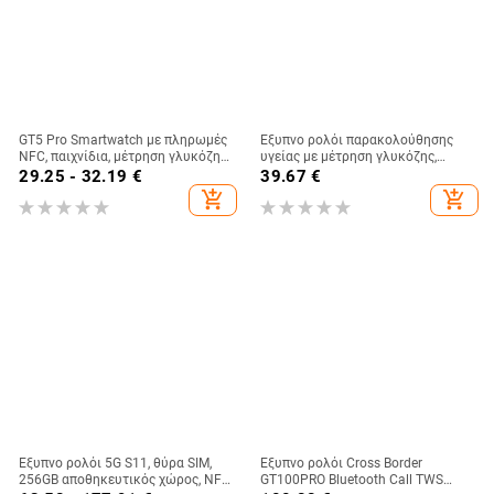
GT5 Pro Smartwatch με πληρωμές
Έξυπνο ρολόι παρακολούθησης
NFC, παιχνίδια, μέτρηση γλυκόζης
υγείας με μέτρηση γλυκόζης,
αίματος, κλήσεις Bluetooth,
αρτηριακής πίεσης, καρδιακού
29.25 - 32.19
€
39.67
€
παρακολούθηση καρδιακού
ρυθμού, ύπνου και οξυγόνου
add_shopping_cart
add_shopping_cart
ρυθμού
αίματος
Έξυπνο ρολόι 5G S11, θύρα SIM,
Έξυπνο ρολόι Cross Border
256GB αποθηκευτικός χώρος, NFC,
GT100PRO Bluetooth Call TWS