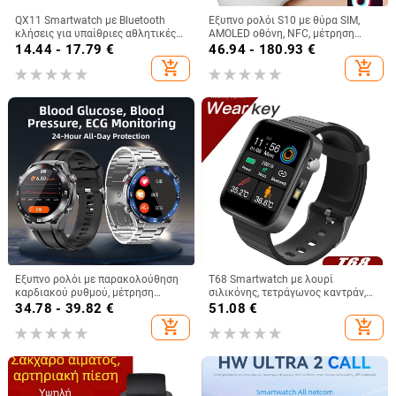
QX11 Smartwatch με Bluetooth
Έξυπνο ρολόι S10 με θύρα SIM,
κλήσεις για υπαίθριες αθλητικές
AMOLED οθόνη, NFC, μέτρηση
δραστηριότητες, παρακολούθηση
καρδιακού ρυθμού και κάμερα
14.44 - 17.79
€
46.94 - 180.93
€
καρδιακού ρυθμού και αρτηριακής
add_shopping_cart
add_shopping_cart
πίεσης, φωτογράφηση και
απομακρυσμένο selfie
Έξυπνο ρολόι με παρακολούθηση
Τ68 Smartwatch με λουρί
καρδιακού ρυθμού, μέτρηση
σιλικόνης, τετράγωνος καντράν,
αρτηριακής πίεσης, μέτρηση
βηματομετρητής, μπαταρία
34.78 - 39.82
€
51.08
€
οξυγόνου αίματος,
250mAh, συμβατό με iOS
add_shopping_cart
add_shopping_cart
παρακολούθηση ύπνου и κλήσεις
μέσω Bluetooth.