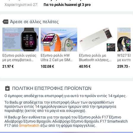
Χαρακτηριστικό 27:
Για το ρολόι huawei gt 3 pro
more
Άρεσε σε άλλες πελάτες
Έξυπνο ρολόι υγείας
Έξυπνο ρολόι HW
Έξυπνο ρολόι με
W527 Έξυ
με μη επεμβατικό
Ultra 2 Call με SIM
Bluetooth κλήσεις,
με κυττα
έλεγχο γλυκόζης,
κάρτα, βιντεοκλήσεις,
NFC και AI
πολυλειτ
21.97
€
102.08
€
40.95
€
259.73 - 
λιπιδίων, αρτηριακής
διπτές κάμερες
παρακολούθηση
Bluetooth
πίεσης, καρδιακού
μπροστά και πίσω,
υγείας; οθόνη TFT;
προς λήψ
ρυθμού και ουρικού
εντοπισμό θέσης,
διάμετρος 41–43 mm
οξέος; Κλήσεις
οθόνη αφής WeChat,
Bluetooth; Τετράγωνη
ασύρματη φόρτιση
assignment_return
ΠΟΛΙΤΙΚΗ ΕΠΙΣΤΡΟΦΗΣ ΠΡΟΪΟΝΤΩΝ
οθόνη TFT; Κέλυφος
από αλουμίνιο;
Ο έμπορος αποδέχεται επιστροφή για αυτό το προϊόν εντός 14 ημέρες.
Αθλητικό λουράκι
Το Badu.gr αποδέχεται την επιστροφή όλων των αγορασθέντων
σιλικόνης
προϊόντων εντός 14 ημερολογιακών ημερών από την ημερομηνία
παραλαβής (εκτός από τα μαγιό και εσώρουχα).
Η Badu.gr δεν ευθύνεται για την αγορά του Έξυπνο ρολόι F17 Έξυπνο
Αδιάβροχο Έξυπνο Βραχιόλι Αδιάβροχο Έξυπνο Βραχιόλι F17 Smartwatch
F17 από
Smartwatch
έξω από τη φόρμα παραγγελίας.