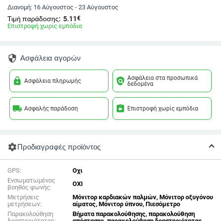
Διανομή:
16 Αύγουστος - 23 Αύγουστος
€
Τιμή παράδοσης:
5.11
Επιστροφή χωρίς εμπόδια
security
Ασφάλεια αγορών
Ασφάλεια στα προσωπικά
lock
policy
Ασφάλεια πληρωμής
δεδομένα
local_shipping
assignment_return
Ασφαλής παράδοση
Επιστροφή χωρίς εμπόδια
settings
Προδιαγραφές προϊόντος
GPS:
Οχι
Ενσωματωμένος
ΟΧΙ
βοηθός φωνής:
Μετρήσεις
Μόνιτορ καρδιακών παλμών, Μόνιτορ οξυγόνου
μετρήσεων:
αίματος, Μόνιτορ ύπνου, Πιεσόμετρο
Παρακολούθηση
Βήματα παρακολούθησης, παρακολούθηση
δραστηριότητας:
απόστασης, παρακολούθηση δραστηριότητας