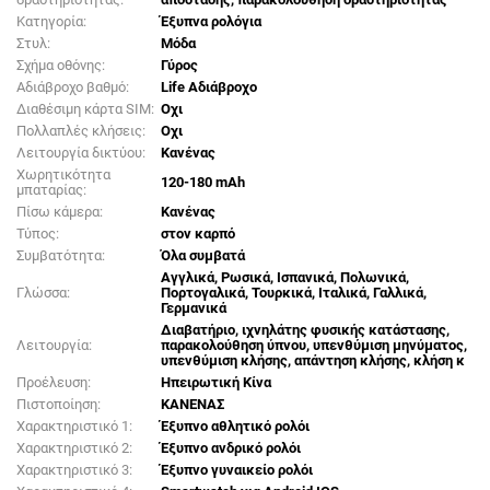
Κατηγορία:
Έξυπνα ρολόγια
Στυλ:
Μόδα
Σχήμα οθόνης:
Γύρος
Αδιάβροχο βαθμό:
Life Αδιάβροχο
Διαθέσιμη κάρτα SIM:
Οχι
Πολλαπλές κλήσεις:
Οχι
Λειτουργία δικτύου:
Κανένας
Χωρητικότητα
120-180 mAh
μπαταρίας:
Πίσω κάμερα:
Κανένας
Τύπος:
στον καρπό
Συμβατότητα:
Όλα συμβατά
Αγγλικά, Ρωσικά, Ισπανικά, Πολωνικά,
Γλώσσα:
Πορτογαλικά, Τουρκικά, Ιταλικά, Γαλλικά,
Γερμανικά
Διαβατήριο, ιχνηλάτης φυσικής κατάστασης,
Λειτουργία:
παρακολούθηση ύπνου, υπενθύμιση μηνύματος,
υπενθύμιση κλήσης, απάντηση κλήσης, κλήση κ
Προέλευση:
Ηπειρωτική Κίνα
Πιστοποίηση:
ΚΑΝΕΝΑΣ
Χαρακτηριστικό 1:
Έξυπνο αθλητικό ρολόι
Χαρακτηριστικό 2:
Έξυπνο ανδρικό ρολόι
Χαρακτηριστικό 3:
Έξυπνο γυναικείο ρολόι