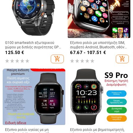
G100 smartwatch εξωτερικού
Έξυπνο ρολόι με υποστήριξη SIM,
χώρου με διπλής συχνότητας GPS,
συμβατό Android, Bluetooth, οθόνη
οθόνη AMOLED, λουράκι από
IPS, μπαταρία 7–14 ημερών
125.50
€
67.67 - 107.51
€
ανοξείδωτο ατσάλι, αυτονομία 7–
add_shopping_cart
add_shopping_cart
14 ημερών, κλήσεις Bluetooth
Έξυπνο ρολόι υγείας με μη
Έξυπνο ρολόι με βηματομετρητή,