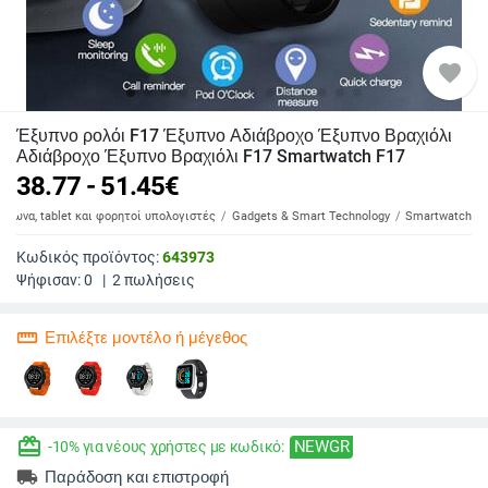
favorite
Έξυπνο ρολόι F17 Έξυπνο Αδιάβροχο Έξυπνο Βραχιόλι
Αδιάβροχο Έξυπνο Βραχιόλι F17 Smartwatch F17
38.77 - 51.45
€
έφωνα, tablet και φορητοί υπολογιστές
Gadgets & Smart Technology
Smartwatch
Κωδικός προϊόντος:
643973
Ψήφισαν:
0
|
2
πωλήσεις
straighten
Επιλέξτε μοντέλο ή μέγεθος
redeem
NEWGR
-10% για νέους χρήστες με κωδικό:
local_shipping
Παράδοση και επιστροφή