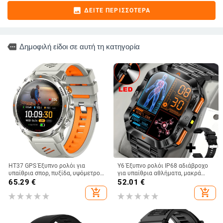
image
ΔΕΊΤΕ ΠΕΡΙΣΣΌΤΕΡΑ
more
Δημοφιλή είδοι σε αυτή τη κατηγορία
HT37 GPS Έξυπνο ρολόι για
Y6 Έξυπνο ρολόι IP68 αδιάβροχο
υπαίθρια σπορ, πυξίδα, υψόμετρο
για υπαίθρια αθλήματα, μακρά
και βαρόμετρο, αδιάβροχο μέχρι
αυτονομία μπαταρίας, χρονόμετρο,
65.29
€
52.01
€
30 μέτρα, αυτονομία μπαταρίας 7–
φακός
add_shopping_cart
add_shopping_cart
14 ημερών