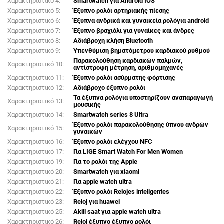
Χαρακτηριστικό 4:
Smartwatch για Android IOS
Χαρακτηριστικό 5:
Έξυπνο ρολόι αρτηριακής πίεσης
Χαρακτηριστικό 6:
Έξυπνα ανδρικά και γυναικεία ρολόγια android
Χαρακτηριστικό 7:
Έξυπνο βραχιόλι για γυναίκες και άνδρες
Χαρακτηριστικό 8:
Αδιάβροχη κλήση Bluetooth
Χαρακτηριστικό 9:
Υπενθύμιση βηματόμετρου καρδιακού ρυθμού
Παρακολούθηση καρδιακών παλμών,
Χαρακτηριστικό 10:
αντίστροφη μέτρηση, αριθμομηχανές
Χαρακτηριστικό 11:
Έξυπνο ρολόι ασύρματης φόρτισης
Χαρακτηριστικό 12:
Αδιάβροχο έξυπνο ρολόι
Τα έξυπνα ρολόγια υποστηρίζουν αναπαραγωγή
Χαρακτηριστικό 13:
μουσικής
Χαρακτηριστικό 14:
Smartwatch series 8 Ultra
Έξυπνο ρολόι παρακολούθησης ύπνου ανδρών
Χαρακτηριστικό 15:
γυναικών
Χαρακτηριστικό 16:
Έξυπνο ρολόι ελέγχου NFC
Χαρακτηριστικό 17:
Για LIGE Smart Watch For Men Women
Χαρακτηριστικό 19:
Για το ρολόι της Apple
Χαρακτηριστικό 20:
Smartwatch για xiaomi
Χαρακτηριστικό 21:
Για apple watch ultra
Χαρακτηριστικό 22:
Έξυπνο ρολόι Relojes inteligentes
Χαρακτηριστικό 23:
Reloj για huawei
Χαρακτηριστικό 25:
Akill saat για apple watch ultra
Χαρακτηριστικό 26:
Reloj έξυπνο έξυπνο ρολόι