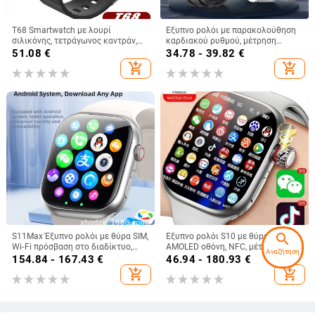
Τ68 Smartwatch με λουρί
Έξυπνο ρολόι με παρακολούθηση
σιλικόνης, τετράγωνος καντράν,
καρδιακού ρυθμού, μέτρηση
βηματομετρητής, μπαταρία
αρτηριακής πίεσης, μέτρηση
51.08
€
34.78 - 39.82
€
250mAh, συμβατό με iOS
οξυγόνου αίματος,
add_shopping_cart
add_shopping_cart
παρακολούθηση ύπνου и κλήσεις
μέσω Bluetooth.
search
S11Max Έξυπνο ρολόι με θύρα SIM,
Έξυπνο ρολόι S10 με θύρα SIM,
Wi‑Fi πρόσβαση στο διαδίκτυο,
AMOLED οθόνη, NFC, μέτρηση
Αναζήτηση
εντοπισμό 5G, ρολόι τηλεφώνου
καρδιακού ρυθμού και κάμερα
154.84 - 167.43
€
46.94 - 180.93
€
για παιδιά
add_shopping_cart
add_shopping_cart