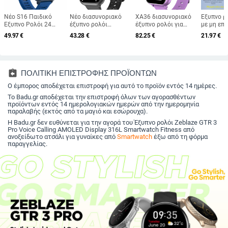
Νέο S16 Παιδικό
Νέο διασυνοριακό
XA36 διασυνοριακό
Έξυπνο ρ
Έξυπνο Ρολόι 24
έξυπνο ρολόι
έξυπνο ρολόι για
με μη επ
Παιχνιδιών
κλήσεων Bluetooth
παιδιά με
έλεγχο γ
49.97
€
43.28
€
82.25
€
21.97
€
Βηματόμετρο
K62 1000 mA
πολλαπλούς φακούς
λιπιδίων
Μουσική Βίντεο
μεγάλης μπαταρίας
βιντεοκάμερας και
πίεσης, 
Φακός Μουσική
καρδιακού ρυθμού
μουσικής
ρυθμού κ
Έξυπνο Ρολόι
αίματος οξυγόνου
οξέος; Κ
IP68 αδιάβροχο
Bluetoot
assignment_return
ΠΟΛΙΤΙΚΗ ΕΠΙΣΤΡΟΦΗΣ ΠΡΟΪΟΝΤΩΝ
οθόνη TF
Ο έμπορος αποδέχεται επιστροφή για αυτό το προϊόν εντός 14 ημέρες.
από αλου
Αθλητικό
Το Badu.gr αποδέχεται την επιστροφή όλων των αγορασθέντων
σιλικόνη
προϊόντων εντός 14 ημερολογιακών ημερών από την ημερομηνία
παραλαβής (εκτός από τα μαγιό και εσώρουχα).
Η Badu.gr δεν ευθύνεται για την αγορά του Έξυπνο ρολόι Zeblaze GTR 3
Pro Voice Calling AMOLED Display 316L Smartwatch Fitness από
ανοξείδωτο ατσάλι για γυναίκες από
Smartwatch
έξω από τη φόρμα
παραγγελίας.