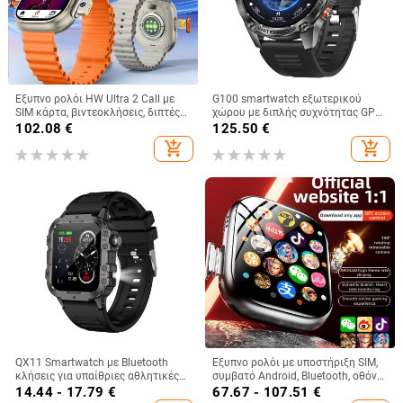
Έξυπνο ρολόι HW Ultra 2 Call με
G100 smartwatch εξωτερικού
SIM κάρτα, βιντεοκλήσεις, διπτές
χώρου με διπλής συχνότητας GPS,
κάμερες μπροστά και πίσω,
οθόνη AMOLED, λουράκι από
102.08
€
125.50
€
εντοπισμό θέσης, οθόνη αφής
ανοξείδωτο ατσάλι, αυτονομία 7–
add_shopping_cart
add_shopping_cart
WeChat, ασύρματη φόρτιση
14 ημερών, κλήσεις Bluetooth
QX11 Smartwatch με Bluetooth
Έξυπνο ρολόι με υποστήριξη SIM,
κλήσεις για υπαίθριες αθλητικές
συμβατό Android, Bluetooth, οθόνη
δραστηριότητες, παρακολούθηση
IPS, μπαταρία 7–14 ημερών
14.44 - 17.79
€
67.67 - 107.51
€