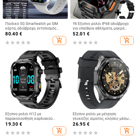
Παιδικό 5G Smartwatch με SIM
Y6 Έξυπνο ρολόι IP68 αδιάβροχο
κάρτα, αδιάβροχο, εντοπισμός
για υπαίθρια αθλήματα, μακρά
θέσης, κάμερα, μετρητής βημάτων,
αυτονομία μπαταρίας, χρονόμετρο,
80.40
€
52.01
€
σιλικόνινο λουράκι
φακός
add_shopping_cart
add_shopping_cart
Έξυπνο ρολόι H12 με
Έξυπνο ρολόι με μέτρηση
παρακολούθηση καρδιακού
γλυκόζης αίματος, κλήσεις μέσω
ρυθμού, ανίχνευση οξυγόνου στο
Bluetooth, οθόνη AMOLED,
19.30
€
26.95
€
αίμα, παρακολούθηση ύπνου,
παρακολούθηση καρδιακού
add_shopping_cart
add_shopping_cart
κλήσεις Bluetooth και μετρητής
ρυθμού, μέτρηση οξυγόνου στο
βημάτων
αίμα