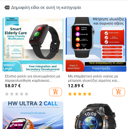
more
Δημοφιλή είδοι σε αυτή τη κατηγορία
Έξυπνο ρολόι για ηλικιωμένους με
Μη επεμβατικό ρολόι υγείας με
παρακολούθηση καρδιακού
μέτρηση γλυκόζης αίματος και
ρυθμού, οξυγόνου στο αίμα και
αρτηριακής πίεσης,
58.07
€
12.89
€
αρτηριακής πίεσης, ανίχνευση
παρακολούθηση καρδιακού
add_shopping_cart
add_shopping_cart
απώλειας και αυτονομία έως 7
ρυθμού, ουρικού οξέος και ύπνου
ημερών