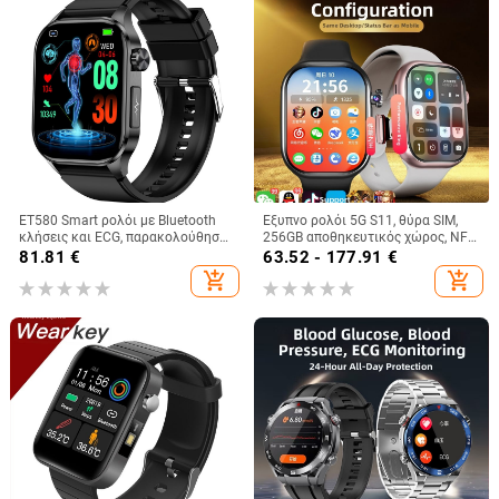
ET580 Smart ρολόι με Bluetooth
Έξυπνο ρολόι 5G S11, θύρα SIM,
κλήσεις και ECG, παρακολούθηση
256GB αποθηκευτικός χώρος, NFC,
γλυκόζης αίματος, παλμού και
παρακολούθηση καρδιακού
81.81
€
63.52 - 177.91
€
αρτηριακής πίεσης, οξυγόνου στο
ρυθμού
add_shopping_cart
add_shopping_cart
αίμα και ύπνου