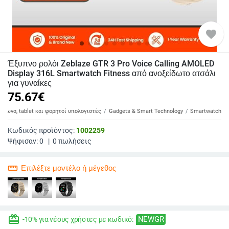
favorite
Έξυπνο ρολόι Zeblaze GTR 3 Pro Voice Calling AMOLED
Display 316L Smartwatch Fitness από ανοξείδωτο ατσάλι
για γυναίκες
75.67
€
έφωνα, tablet και φορητοί υπολογιστές
Gadgets & Smart Technology
Smartwatch
Κωδικός προϊόντος:
1002259
Ψήφισαν:
0
|
0
πωλήσεις
straighten
Επιλέξτε μοντέλο ή μέγεθος
redeem
NEWGR
-10% για νέους χρήστες με κωδικό: