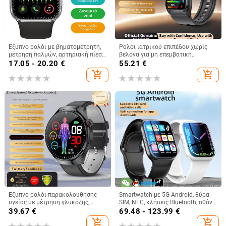
Έξυπνο ρολόι με βηματομετρητή,
Ρολόι ιατρικού επιπέδου χωρίς
μέτρηση παλμών, αρτηριακή πίεση,
βελόνα για μη επεμβατική
γλυκόζη αίματος και NFC
παρακολούθηση γλυκόζης,
17.05 - 20.20
€
55.21
€
πληρωμές
αρτηριακής πίεσης, ουρικού οξέος
add_shopping_cart
add_shopping_cart
και λιπιδίων
Έξυπνο ρολόι παρακολούθησης
Smartwatch με 5G Android, θύρα
υγείας με μέτρηση γλυκόζης,
SIM, NFC, κλήσεις Bluetooth, οθόνη
αρτηριακής πίεσης, καρδιακού
AMOLED, παρακολούθηση
39.67
€
69.48 - 123.99
€
ρυθμού, ύπνου και οξυγόνου
καρδιακού ρυθμού και
add_shopping_cart
add_shopping_cart
αίματος
θερμοκρασίας σώματος (Οθόνη