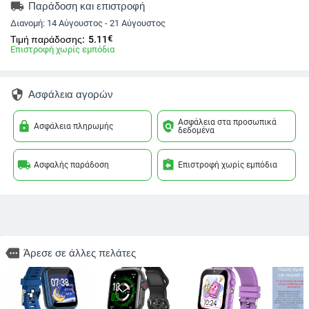
local_shipping
Παράδοση και επιστροφή
Διανομή:
14 Αύγουστος - 21 Αύγουστος
€
Τιμή παράδοσης:
5.11
Επιστροφή χωρίς εμπόδια
security
Ασφάλεια αγορών
Ασφάλεια στα προσωπικά
lock
policy
Ασφάλεια πληρωμής
δεδομένα
local_shipping
assignment_return
Ασφαλής παράδοση
Επιστροφή χωρίς εμπόδια
more
Άρεσε σε άλλες πελάτες