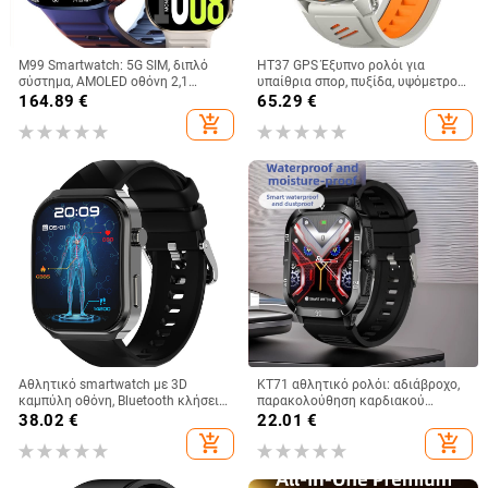
M99 Smartwatch: 5G SIM, διπλό
HT37 GPS Έξυπνο ρολόι για
σύστημα, AMOLED οθόνη 2,1
υπαίθρια σπορ, πυξίδα, υψόμετρο
ιντσών, οθόνη αφής, Bluetooth,
και βαρόμετρο, αδιάβροχο μέχρι
164.89
€
65.29
€
παρακολούθηση σφυγμών,
30 μέτρα, αυτονομία μπαταρίας 7–
add_shopping_cart
add_shopping_cart
αρτηριακή πίεση, SpO2, NFC,
14 ημερών
έξυπνες ειδοποιήσεις
Αθλητικό smartwatch με 3D
KT71 αθλητικό ρολόι: αδιάβροχο,
καμπύλη οθόνη, Bluetooth κλήσεις,
παρακολούθηση καρδιακού
παρακολούθηση υγείας (σφυγμός,
ρυθμού, μέτρηση αρτηριακής
38.02
€
22.01
€
αρτηριακή πίεση, οξυγόνο στο
πίεσης, μέτρηση οξυγόνου στο
add_shopping_cart
add_shopping_cart
αίμα, ύπνος), NFC, αδιάβροχο, έως
αίμα, κλήσεις μέσω Bluetooth
21 ημέρες αυτονομίας, μοντέλο
U13