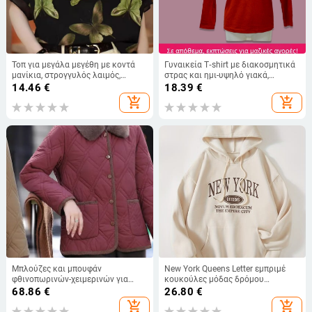
Τοπ για μεγάλα μεγέθη με κοντά
Γυναικεία T‑shirt με διακοσμητικά
μανίκια, στρογγυλός λαιμός,
στρας και ημι-υψηλό γιακά,
φλοράλ σχέδιο με θραύσματα,
εφαρμοστό, βελούδινο ύφασμα,
14.46
€
18.39
€
πολυεστέρας 90–95%/70–80%
άνοιξη-φθινόπωρο
add_shopping_cart
add_shopping_cart
σύνθεση, διακοσμητικά
κρύσταλλα, μήκος ≤40 cm
Μπλούζες και μπουφάν
New York Queens Letter εμπριμέ
φθινοπωρινών-χειμερινών για
κουκούλες μόδας δρόμου
γυναίκες, ευέλικτες και στυλάτες
Γυναικείες φούτερ Fleece μαλακό
68.86
€
26.80
€
για γυναίκες μέσης και
πουλόβερ Crewnneck Φαρδιά
add_shopping_cart
add_shopping_cart
προχωρημένης ηλικίας, ζεστό
γυναικεία μπλουζάκια