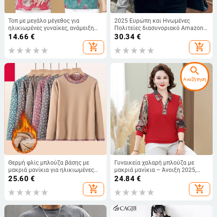
Τοπ με μεγάλο μέγεθος για
2025 Ευρώπη και Ηνωμένες
ηλικιωμένες γυναίκες, ανάμειξη
Πολιτείες διασυνοριακό Amazon
πολυεστέρα-ελαστάνης
φθινόπωρο και χειμώνα
14.66
€
30.34
€
(πολυεστέρα 30–50%, ελαστάνη
εξωτερικό εμπόριο νέο
add_shopping_cart
add_shopping_cart
≤30%), γεωμετρικό μοτίβο,
μονόχρωμο πουλόβερ με
στρογγυλός λαιμός, κοντά μανίκια
τετράγωνο γιακά χαλαρό
κανονικού μήκους (50–65 cm)
μακρυμάνικο πουλόβερ μπλουζάκι
search
Αναζήτηση
Θερμή φλίς μπλούζα βάσης με
Γυναικεία χαλαρή μπλούζα με
μακριά μανίκια για ηλικιωμένες
μακριά μανίκια – Άνοιξη 2025,
γυναίκες, φθινοπωρινό-
ύφασμα βαμβακοπολυεστέρα,
25.60
€
24.84
€
ανοιξιάτικο casual
γιακά τύπου λαπέλ, εκτύπωση
add_shopping_cart
add_shopping_cart