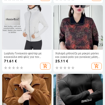
Luqilulu Γυναικείο φούτερ με
Χαλαρή μπλούζα με μακρύ μανίκι
κουκούλα από φλίς για τον
και γιακά polo για γυναίκες μέσης
χειμώνα — στενή γραμμή,
και τρίτης ηλικίας, 2026 άνοιξη-
71.61
€
25.11
€
κατάλληλο για υπαίθριο σπορ και
φθινόπωρο, αστικός κομψός στυλ,
add_shopping_cart
add_shopping_cart
γιόγκα
φλοράλ μοτίβο.