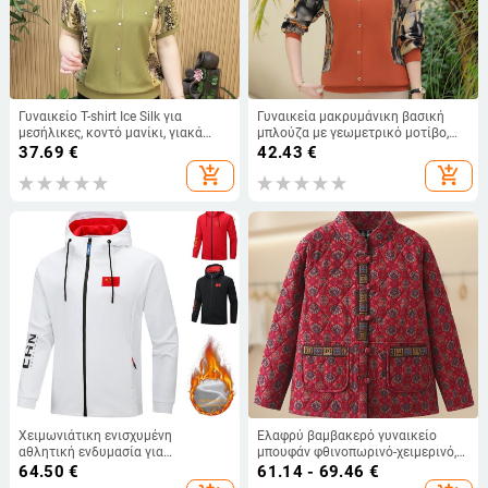
Γυναικείο T-shirt Ice Silk για
Γυναικεία μακρυμάνικη βασική
μεσήλικες, κοντό μανίκι, γιακά
μπλούζα με γεωμετρικό μοτίβο,
πόλο, χαλαρή γραμμή, κάλυψη
στρογγυλός λαιμός, πολυεστέρας
37.69
€
42.43
€
κοιλιάς
(>95%), κομψό στυλ, άνοιξη 2025
add_shopping_cart
add_shopping_cart
Χειμωνιάτικη ενισχυμένη
Ελαφρύ βαμβακερό γυναικείο
αθλητική ενδυμασία για
μπουφάν φθινοπωρινό-χειμερινό,
προπονητές, unisex φούτερ με
εθνο-ρετρό στυλ, στάντ γιακά,
64.50
€
61.14 - 69.46
€
κουκούλα, οικογενειακό σετ
μανίκια 3/4, για ηλικιωμένες