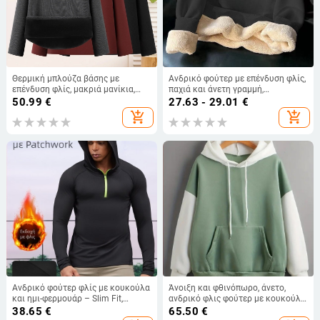
Θερμική μπλούζα βάσης με
Ανδρικό φούτερ με επένδυση φλίς,
επένδυση φλίς, μακριά μανίκια,
παχιά και άνετη γραμμή,
ημιψηλός λαιμός, ύφασμα
αντιανεμικό και ζεστό για τον
50.99
€
27.63 - 29.01
€
πολυεστέρα πάνω από 95%, κομψό
χειμώνα, βασικό ρούχο
add_shopping_cart
add_shopping_cart
καθημερινό στιλ μετακίνησης
Ανδρικό φούτερ φλίς με κουκούλα
Άνοιξη και φθινόπωρο, άνετο,
και ημι-φερμουάρ – Slim Fit,
ανδρικό φλις φούτερ με κουκούλα
Αντιανεμικό, Φθινοπωρινό-
και φαρδιά στρώση, πουλόβερ με
38.65
€
65.50
€