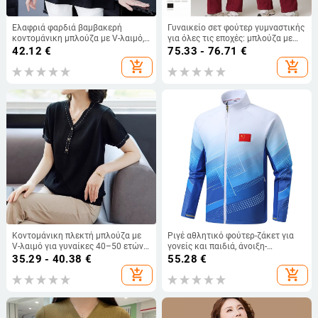
Ελαφριά φαρδιά βαμβακερή
Γυναικείο σετ φούτερ γυμναστικής
κοντομάνικη μπλούζα με V-λαιμό,
για όλες τις εποχές: μπλούζα με
εκτύπωση, καλοκαιρινός βασικός
μακριά μανίκια και παντελόνι
42.12
€
75.33 - 76.71
€
για γυναίκες σε μεγάλο μέγεθος
υψηλής μέσης με φαρδιές γραμμές,
add_shopping_cart
add_shopping_cart
κατάλληλο για τρέξιμο και
γυμναστική. Σύνθεση: 78% νάιλον,
22% ελαστάν. Μονόχρωμο.
Κοντομάνικη πλεκτή μπλούζα με
Ριγέ αθλητικό φούτερ-ζάκετ για
V-λαιμό για γυναίκες 40–50 ετών,
γονείς και παιδιά, άνοιξη-
καλοκαιρινή κάλυψη κοιλιάς
φθινόπωρο
35.29 - 40.38
€
55.28
€
add_shopping_cart
add_shopping_cart