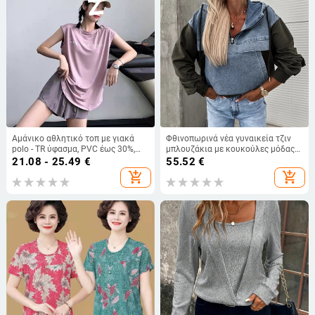
Αμάνικο αθλητικό τοπ με γιακά
Φθινοπωρινά νέα γυναικεία τζιν
polo - TR ύφασμα, PVC έως 30%,
μπλουζάκια με κουκούλες μόδας
δεύτερο υλικό 30-50%, στυλ
Μόδα τσέπη με φερμουάρ Φαρδιά
21.08 - 25.49
€
55.52
€
Καλλιτεχνικό βίνταζ
πουλόβερ Casual μακρυμάνικα
add_shopping_cart
add_shopping_cart
φούτερ High Street