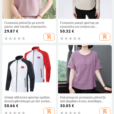
Γυναικεία μπλούζα με κοντό
Γυναικείο μακρύ φούτερ με
μανίκι από ice-silk, στρογγυλό
κουκούλα για γιόγκα και
λαιμό, casual στυλ, πολυεστερικό
γυμναστική, άνετη γραμμή, μακριά
29.87
€
50.32
€
ύφασμα >95%, χωρίς σιδέρωμα
μανίκια, αθλητικό μπουφάν για το
add_shopping_cart
add_shopping_cart
τρέξιμο
Unisex αθλητικό φούτερ ομάδας
Καλοκαιρινή γυναικεία μπλούζα
άνοιξη-φθινόπωρο με σετ γονέα-
από βαμβάκι-λίνου, ελεύθερη
παιδιού cardigan
γραμμή, κέντημα, κοντό μανίκι,
50.66
€
30.05
€
μεγέθη Plus για γυναίκες μέσης
add_shopping_cart
add_shopping_cart
ηλικίας και ηλικιωμένες