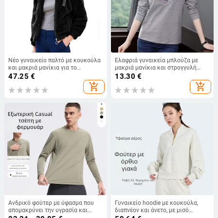
Νέο γυναικείο παλτό με κουκούλα
Ελαφριά γυναικεία μπλούζα με
και μακριά μανίκια για το
μακριά μανίκια και στρογγυλή
φθινόπωρο και τον χειμώνα 2023,
λαιμόκοψη, εκτύπωση, casual
47.25
€
13.30
€
ζεστά βαμβακερά ρούχα,
χαλαρό τοπ, για γυναίκες μέσης
add_shopping_cart
add_shopping_cart
μονόχρωμα crop tops A996
ηλικίας και ηλικιωμένες, άνοιξη-
φθινόπωρο.
Ανδρικό φούτερ με ύφασμα που
Γυναικείο hoodie με κουκούλα,
απομακρύνει την υγρασία και
διαπνέον και άνετο, με μισό
γρήγορο στέγνωμα, στρογγυλός
φερμουάρ και 3D σχεδιασμό αερο-