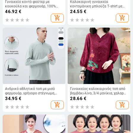
Γυναικείο κοντό φούτερ με
Καλοκαιρινή γυναικεία
κουκούλα και φερμουάρ, 100%
κοντομάνικη μπλούζα T‑shirt με
βαμβάκι, στενή μέση, κατάλληλο
πόλο για ηλικιωμένες, συνδυασμός
46.92
€
24.55
€
για γυμναστήριο και τρέξιμο
βαμβάκι-σίλ, άνετη casual γραμμή,
add_shopping_cart
add_shopping_cart
μεγάλο μέγεθος
Ανδρικό αθλητικό τοπ με μισό
Γυναικείος καλοκαιρινός τοπ από
φερμουάρ, γρήγορο στέγνωμα,
βαμβάκι-λίνο, 3/4 μανίκια, χαλαρή
μακρύ μανίκι — Πολυεστέρας 82%
γραμμή, διαπνέον ελαφρύ
34.95
€
28.66
€
+ 18% ελαστικές ίνες, για τρέξιμο
add_shopping_cart
add_shopping_cart
και ποδηλασία