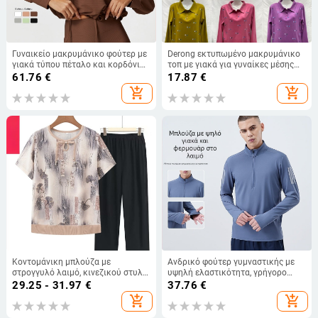
Γυναικείο μακρυμάνικο φούτερ με
Derong εκτυπωμένο μακρυμάνικο
γιακά τύπου πέταλο και κορδόνια,
τοπ με γιακά για γυναίκες μέσης
για υπαίθριο αθλητισμό και γιόγκα
ηλικίας, άνοιξη-φθινόπωρο, casual
61.76
€
17.87
€
add_shopping_cart
add_shopping_cart
Κοντομάνικη μπλούζα με
Ανδρικό φούτερ γυμναστικής με
στρογγυλό λαιμό, κινεζικού στυλ
υψηλή ελαστικότητα, γρήγορο
με εθνικό σχέδιο, για γυναίκες
στέγνωμα, μακρύ μανίκι, λαιμός με
29.25 - 31.97
€
37.76
€
μέσης και ηλικιωμένες,
μισό φερμουάρ, 82% πολυεστέρας,
add_shopping_cart
add_shopping_cart
πολυεστέρας, άνοιξη 2024
18% ελαστάν