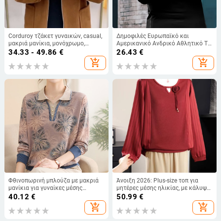
Corduroy τζάκετ γυναικών, casual,
Δημοφιλές Ευρωπαϊκό και
μακριά μανίκια, μονόχρωμο,
Αμερικανικό Ανδρικό Αθλητικό T-
μεγάλο μέγεθος, άνοιξη-
Shirt για Τρέξιμο, Γυμναστική,
34.33 - 49.86
€
26.43
€
φθινόπωρο
Προπόνηση, Κοντό Μανίκι,
add_shopping_cart
add_shopping_cart
Πουκάμισο με Βάση, Γρήγορο
Στέγνωμα, Τύπωμα
Φθινοπωρινή μπλούζα με μακριά
Άνοιξη 2026: Plus-size τοπ για
μανίκια για γυναίκες μέσης
μητέρες μέσης ηλικίας, με κάλυψη
ηλικίας με γιακά
κοιλιάς, μανίκια σιφόν και πλεκτά
40.12
€
50.99
€
πάνελ
add_shopping_cart
add_shopping_cart