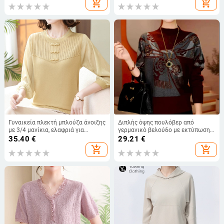
add_shopping_cart
add_shopping_cart
τζάκετ και μπλούζες,
γυναίκες
προσαρμόσιμο
Γυναικεία πλεκτή μπλούζα άνοιξης
Διπλής όψης πουλόβερ από
με 3/4 μανίκια, ελαφριά για
γερμανικό βελούδο με εκτύπωση
γυναίκες μέσης ηλικίας
μόδας για γυναίκες, φθινοπωρινό-
35.40
€
29.21
€
χειμερινό νέο μοντέλο, άνετη
add_shopping_cart
add_shopping_cart
γραμμή, κολακεύει τη σιλουέτα,
κατάλληλο ως βασικό πάνω.