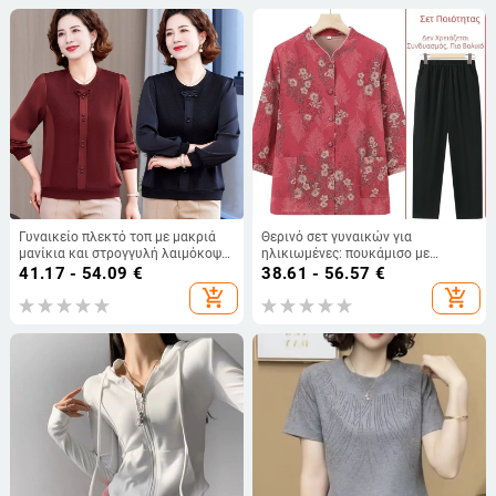
Γυναικείο πλεκτό τοπ με μακριά
Θερινό σετ γυναικών για
μανίκια και στρογγυλή λαιμόκοψη
ηλικιωμένες: πουκάμισο με
για άνοιξη και φθινόπωρο, κομψή
μανίκια ¾, κινέζικος στυλ
41.17 - 54.09
€
38.61 - 56.57
€
καθημερινή ενδυμασία για
add_shopping_cart
add_shopping_cart
μεσήλικες και ηλικιωμένες
γυναίκες