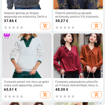
Ανδρικό φούτερ με πλήρες
Πλεκτή μπλούζα με φλοράλ
φερμουάρ και κουκούλα, ζεστό και
εκτύπωση, μανίκια 3/4, στρογγυλή
χοντρό φλίς, επένδυση από μαλλί
λαιμόκοψη, casual στυλ,
37.86
€
30.27
€
αρνιού
λογοτεχνικό ρετρό ύφος,
add_shopping_cart
add_shopping_cart
περιεκτικότητα PVC ≤30%
Γυναικείο ρετρό τοπ τένις με ψηλό
Γυναικεία μακρυμάνικη μπλούζα
γιακά, μισό φερμουάρ, μακριά
με V-λαιμό, πολυεστέρας πάνω από
μανίκια, διακοσμητικός
95%, μονόχρωμη, κομψό στυλ,
65.51
€
48.30
€
σχεδιασμός που μιμείται δύο μέρη
φθινόπωρο 2025
add_shopping_cart
add_shopping_cart
για άνοιξη και φθινόπωρο