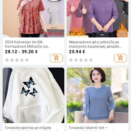
2024 Καλοκαίρι Ice Silk
Μακρυμάνικη φλις μπλούζα με
Κοντομάνικη Μπλούζα για
στρογγυλή λαιμόκοψη, φλοράλ
Μεγαλύτερες Γυναίκες, Χαλαρή
εκτύπωση, πολυεστερική ύφανση,
28.12 - 39.20
€
25.94
€
Γραμμή, Μεγάλο Μέγεθος, Κάλυψη
κατάλληλη για φθινόπωρο-
add_shopping_cart
add_shopping_cart
Κοιλιάς, Ελαφριά
χειμώνα
Γυναικεία φούτερ με στάμπα
Γυναικείο πλεκτό τοπ —