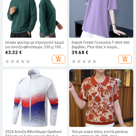
Unisex φούτερ με στρογγυλό λαιμό
Kapok Forest Γυναικεία T‑shirt από
για άνοιξη-φθινόπωρο, 330 g 100%
βαμβάκι, Plus Size, V‑λαιμό,
βαμβάκι, προσαρμογή εικόνας και
Χαλαρή γραμμή, Κοντό Μανίκι,
43.32
€
39.68
€
κειμένου
Καλοκαίρι
add_shopping_cart
add_shopping_cart
2024 Άνοιξη-Φθινόπωρο Ομαδικό
Τοπ με γιακά πόλο, κοντά μανίκια,