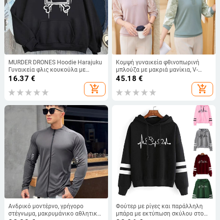
MURDER DRONES Hoodie Harajuku
Κομψή γυναικεία φθινοπωρινή
Γυναικεία φλις κουκούλα με
μπλούζα με μακριά μανίκια, V-
μακρυμάνικο εμπριμέ casual
λαιμό, φλοράλ μοτίβο,
16.37
€
45.18
€
ανοιξιάτικο φθινοπωρινό φούτερ
πολυεστερική ύφανση (>95%)
add_shopping_cart
add_shopping_cart
Street Wear Ρούχα Y2k
Ανδρικό μοντέρνο, γρήγορο
Φούτερ με ρίγες και παράλληλη
στέγνωμα, μακρυμάνικο αθλητικό,
μπάρα με εκτύπωση σκύλου στο