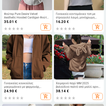
Φούτερ Pure Desire Velvet
Γυναικείο κοντομάνικο τοπ με
Aesthetic Hooded Cardigan Φούτερ
στρογγυλό λαιμό, μονόχρωμο,
Γυναικεία Casual Αδυνατιστική
casual στυλ, στρας για
35.01
€
16.20
€
Μακρυμάνικη Κορυφή Μοντέρνα
κολακευτικό σιλουέτα
add_shopping_cart
add_shopping_cart
Άνοιξη Φθινόπωρο
Γυναικείες κουκούλες
Χειμερινό παχύ MM 2025
μακρυμάνικο με φερμουάρ,
βελούδινο παλτό από μαλλί αρνιού
μονόχρωμες κουκούλες, κομψό,
με πάχος, χαριτωμένο βελούδινο
24.90
€
38.14
€
άνετο φούτερ Φθινοπωρινό μαύρο
παλτό φοιτητών
add_shopping_cart
add_shopping_cart
λευκό γυναικείο μπλουζάκι με
κουκούλα