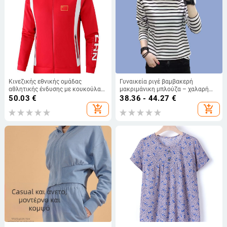
Κινεζικής εθνικής ομάδας
Γυναικεία ριγέ βαμβακερή
αθλητικής ένδυσης με κουκούλα
μακριμάνικη μπλούζα – χαλαρή
για άνδρες και γυναίκες —
γραμμή, βασικό top για στρώσεις,
50.03
€
38.36 - 44.27
€
οικογενειακό σετ για τρέξιμο,
V-λαιμόκοψη
add_shopping_cart
add_shopping_cart
χαλάρωση, ταξίδια και ομαδικές
προπονήσεις