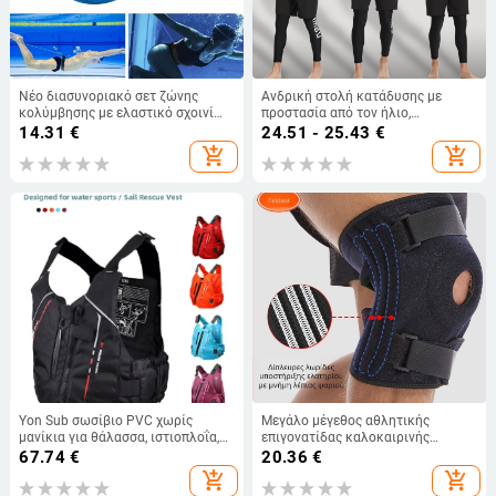
Νέο διασυνοριακό σετ ζώνης
Ανδρική στολή κατάδυσης με
κολύμβησης με ελαστικό σχοινί
προστασία από τον ήλιο,
για αντοχή και δύναμη, ζώνη
μακρυμάνικη, γρήγορο στέγνωμα,
14.31
€
24.51 - 25.43
€
έντασης κολύμβησης για
για παραλία και σερφ
add_shopping_cart
add_shopping_cart
διασυνοριακό σκοπό
Yon Sub σωσίβιο PVC χωρίς
Μεγάλο μέγεθος αθλητικής
μανίκια για θάλασσα, ιστιοπλοΐα,
επιγονατίδας καλοκαιρινής
κατάδυση και κολύμβηση
συμπίεσης με ζώνη σιλικόνης με
67.74
€
20.36
€
ελατήριο, ρυθμιζόμενη για
add_shopping_cart
add_shopping_cart
ορειβασία, προστασία γονάτου από