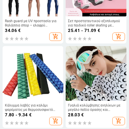
Rash guard με UV προστασία για
Σετ προστατευτικού εξοπλισμού
θαλάσσια σπορ – ελαφρύ
για παιδικό roller skating με
μπλουζάκι κολύμβησης με
κράνος ποδηλάτου (EPS; παιδιά;
34.06
€
25.41 - 71.09
€
προστασία από μέδουσες, unisex,
ουδέτερο φύλο; κράνος
add_shopping_cart
add_shopping_cart
ενήλικες
ποδηλάτου)
Κάλυμμα λαβής για καλάμι
Γυαλιά κολύμβησης ενηλίκων με
ψαρέματος με θερμοσυσφικτό
μεγάλο πεδίο όρασης και
σωλήνα, χρωματιστή ταινία
μεγάλους φακούς, PVC υλικό,
7.80 - 9.34
€
28.03
€
απορρόφησης ιδρώτα και
μονοχρωματικό σχέδιο, αδιάβροχα,
add_shopping_cart
add_shopping_cart
περιέλιξη για καλάμι
αντιθαμβωτικά και UV προστασία.