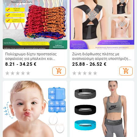
Πολύχρωμο δίχτυ προστασίας
Ζώνη διόρθωσης πλάτης με
ασφαλείας για μπαλκόνι και
αναπνεύσιμη αόρατη υποστήριξη
σκάλες, νάιλον πλέγμα κατά
στάσης — μοντέλο Ribbon;
8.21 - 34.25
€
25.88 - 26.52
€
πτώσεων, διακοσμητικό δίχτυ για
δυναμική στήριξη πλάτης;
add_shopping_cart
add_shopping_cart
παιδιά
κυκλοφόρησε το 2023;
κατασκευαστής Wenzhou Boxun
Textile Co., Ltd.