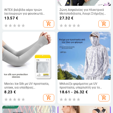
INTEX βαλβίδα αέρα τριών
Ζώνη Ασφαλείας για Ηλεκτρικά
λειτουργιών για φουσκωτά
Μοτοποδήλατα, Λουρί Στήριξης
κρεβάτια και καναπέδες –
Καθίσματος Παιδιού, Προστασία
13.57
€
27.32
€
συμβατό με μοντέλα μαξιλάρων
Μεταφοράς Μωρού
add_shopping_cart
add_shopping_cart
66723, 66724, 66725, 68926,
66767, 66768, 66769, 66770;
βάρος περίπου 60 g
Μανίκι Ice Silk με UV προστασία,
Μπλούζα ψαρέματος με UV
unisex, για υπαίθριες
προστασία, υπερλεπτή για το
δραστηριότητες και ποδηλασία
καλοκαίρι, με κουκούλα και
8.23
€
18.61 - 26.32
€
διαπνέουσα για εξωτερική χρήση
add_shopping_cart
add_shopping_cart