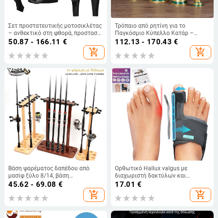
Σετ προστατευτικής μοτοσικλέτας
Τρόπαιο από ρητίνη για το
– ανθεκτικό στη φθορά, προστασία
Παγκόσμιο Κύπελλο Κατάρ –
από πτώσεις; μαξιλαράκια
Κύπελλο Ηρακλής, αναμνηστικό
50.87 - 166.11
€
112.13 - 170.43
€
γόνατων, αγκώνων, θώρακα και
ποδοσφαίρου, 36 εκ., δυνατότητα
add_shopping_cart
add_shopping_cart
αυχένα; PE περίβλημα; ενήλικες;
εκτύπωσης λογότυπου,
για ποδηλασία, σκι, roller skating
προσαρμογή
Βάση ψαρέματος δαπέδου από
Ορθωτικό Hallux valgus με
μασίφ ξύλο 8/14, βάση
διαχωριστή δακτύλων και
αποθήκευσης καλαμιών
υποστήριξη αλουμινίου | Μοντέλο
45.62 - 69.08
€
17.01
€
ψαρέματος χωρίς τρύπημα,
24-M-002 | Διαπνέον ύφασμα +
add_shopping_cart
add_shopping_cart
διασυνοριακό νέο προϊόν
Velcro