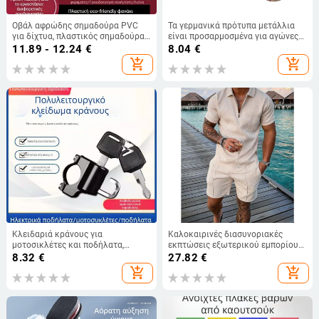
Οβάλ αφρώδης σημαδούρα PVC
Τα γερμανικά πρότυπα μετάλλια
για δίχτυα, πλαστικός σημαδούρας
είναι προσαρμοσμένα για αγώνες
αλιείας
και διαγωνισμούς. Διατίθενται
11.89 - 12.24
€
8.04
€
ουδέτερα μετάλλια και μετάλλια.
add_shopping_cart
add_shopping_cart
Τα μεταλλικά χάλκινα μετάλλια
είναι βραβεία.
Κλειδαριά κράνους για
Καλοκαιρινές διασυνοριακές
μοτοσικλέτες και ποδήλατα,
εκπτώσεις εξωτερικού εμπορίου
μοντέλο Universal, μάρκα
το 2024: Ευρωπαϊκά και
8.32
€
27.82
€
Shengwang, μεταλλική κλειδαριά
αμερικανικά ανδρικά σορτς με
add_shopping_cart
add_shopping_cart
κατά του κλέφτη, κατάλληλη για
κοντό μανίκι, αθλητικά και casual
κυκλικούς σωλήνες