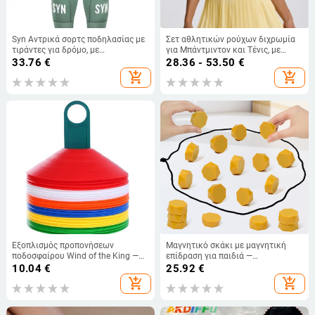
Syn Αντρικά σορτς ποδηλασίας με
Σετ αθλητικών ρούχων διχρωμία
τιράντες για δρόμο, με
για Μπάντμιντον και Τένις, με
απομάκρυνση υγρασίας, διαπνοή,
επένδυση στο στήθος, αμάνικο τοπ
33.76
€
28.36 - 53.50
€
Λύκρα, απορροφούν κραδασμούς,
και φούστα με πιέτες
add_shopping_cart
add_shopping_cart
στενή εφαρμογή, καλοκαίρι
Εξοπλισμός προπονήσεων
Μαγνητικό σκάκι με μαγνητική
ποδοσφαίρου Wind of the King —
επίδραση για παιδιά —
πλαστικό; μονή συσκευασία;
διαδραστικό επιτραπέζιο παιχνίδι
10.04
€
25.92
€
εκπαιδευτικά βοηθήματα;
για λογική σκέψη και συντονισμό
add_shopping_cart
add_shopping_cart
ποδόσφαιρο
οφθαλμού-χείρα