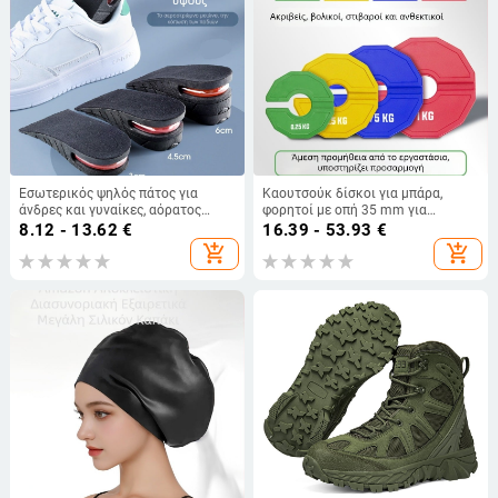
Εσωτερικός ψηλός πάτος για
Καουτσούκ δίσκοι για μπάρα,
άνδρες και γυναίκες, αόρατος
φορητοί με οπή 35 mm για
αθλητικός πάτος με μαλακό πάτο,
αλτήρες
8.12 - 13.62
€
16.39 - 53.93
€
άνετος, απορροφητικός
add_shopping_cart
add_shopping_cart
κραδασμός, μαξιλάρι αέρα με
πλήρες μαξιλάρι, εξαιρετικά
μαλακός ψηλός πάτος