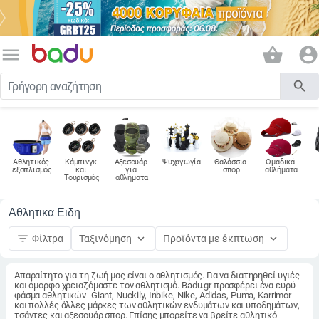
menu
shopping_basket
account_circle
search
Αθλητικός 
Κάμπινγκ 
Αξεσουάρ 
Ψυχαγωγία
Θαλάσσια 
Ομαδικά 
εξοπλισμός
και 
για 
σπορ
αθλήματα
Τουρισμός
αθλήματα
Αθλητικα Ειδη
filter_list
keyboard_arrow_down
keyboard_arrow_down
Φίλτρα
Ταξινόμηση
Προϊόντα με έκπτωση
Απαραίτητο για τη ζωή μας είναι ο αθλητισμός. Για να διατηρηθεί υγιές
και όμορφο χρειαζόμαστε τον αθλητισμό. Badu.gr προσφέρει ένα ευρύ
φάσμα αθλητικών -Giant, Nuckily, Inbike, Nike, Adidas, Puma, Karrimor
και πολλές άλλες μάρκες των αθλητικών ενδυμάτων και υποδημάτων,
τσάντες και αξεσουάρ σπορ. Επίσης μπορείτε να βρείτε αθλητικό