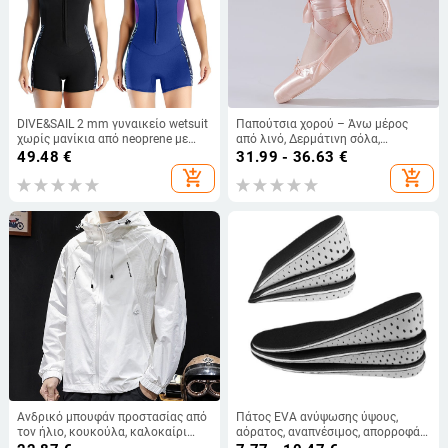
DIVE&SAIL 2 mm γυναικείο wetsuit
Παπούτσια χορού – Άνω μέρος
χωρίς μανίκια από neoprene με
από λινό, Δερμάτινη σόλα,
ενσωματωμένα σορτς – ζεσταίνει
Αναπνέοντα και ελαφριά, Για
49.48
€
31.99 - 36.63
€
για κολύμβηση με μάσκα, σερφ και
μπαλέτο, μοντέρνο χορό και
add_shopping_cart
add_shopping_cart
κατάδυση
λατινικούς χορούς
Ανδρικό μπουφάν προστασίας από
Πάτος EVA ανύψωσης ύψους,
τον ήλιο, κουκούλα, καλοκαίρι
αόρατος, αναπνέσιμος, απορροφά
2025, ύφασμα Ice Silk με γρήγορο
τον ιδρώτα και ελέγχει τις οσμές,