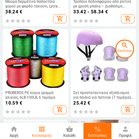
Μαύρα δερμάτινα παπούτσια
Τρόπαιο ποδοσφαίρου από ρητίνη
χορού με φαρδύ τακούνι, Lycra
με χρυσή μπάλα – Διαθέσιμη
επάνω μέρος και σόλα nubuk για
χάραξη, Εκτυπωμένο λογότυπο,
38.24
€
33.42 - 58.34
€
μοντέρνο χορό
Έτοιμο δώρο για οπαδούς
add_shopping_cart
add_shopping_cart
search
Αναζήτηση
PROBEROS PE κύρια γραμμή
Σετ προστατευτικού εξοπλισμού
αλιείας, 6LB-100LB, 6 τεμάχια
για παιδιά για πατινγκ (7 τεμάχια)
– κράνος και προστατευτικά για
10.59
€
25.42
€
την παλάμη, τον καρπό, το κεφάλι,
add_shopping_cart
add_shopping_cart
τον αγκώνα και το γόνατο; Κύριο
υλικό: πολυεστερική ίνα
%
home
apps
shopping_basket
person
Αρχή
Κατηγορίες
Καλάθι
Εκπτώσεις
Προφίλ