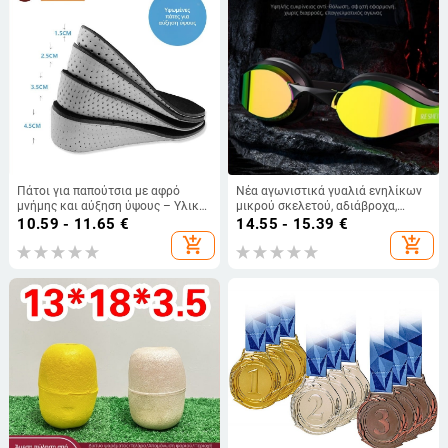
Πάτοι για παπούτσια με αφρό
Νέα αγωνιστικά γυαλιά ενηλίκων
μνήμης και αύξηση ύψους – Υλικό:
μικρού σκελετού, αδιάβροχα,
EVA; Μοντέλο: XD-increased
αντιθαμβωτικά, επαγγελματικής
10.59 - 11.65
€
14.55 - 15.39
€
memory; Στυλ: πάτος με αύξηση
εκπαίδευσης, ανδρικά και
add_shopping_cart
add_shopping_cart
ύψους; Λειτουργία: αυξημένη
γυναικεία, με επικάλυψη HD για
μνήμη; Κατηγορία: ολόκληρος
αγώνες κολύμβησης
πάτος