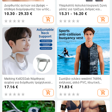
Διορθωτής αυτιών για βρέφη —
Υπερλεπτή πολυλειτουργική ζώνη
επίθεμα διαμόρφωσης του ωτός
μέσης για τρέξιμο, άνδρες και
Yumebeauty
γυναίκες, υπαίθρια αθλητικά,
10.30 - 29.33
€
15.31 - 16.20
€
αντικλεπτική, αδιάβροχη,
add_shopping_cart
add_shopping_cart
εφαρμοστή ζώνη, διαχωρισμός
στεγνό–βρεγμένο
Maiking Ks8202ab Νάρθηκας
Σωσίβιο γιλέκο weslimt 76896,
αυχένα για διόρθωση τραχηλικού
ενήλικες, απλό PVC, πλωτική
τμήματος με ρυθμιζόμενη
βοήθεια για σερφ, θαλάσσιο σκι
17.16
€
71.83
€
υποστήριξη – Ορθοπαιδικός
και ταχύπλοο
add_shopping_cart
add_shopping_cart
νάρθηκας αυχένα, CE πιστοποίηση