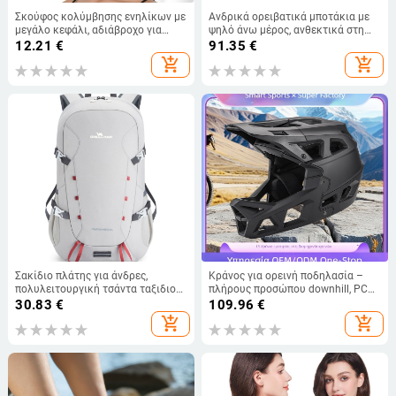
Σκούφος κολύμβησης ενηλίκων με
Ανδρικά ορειβατικά μποτάκια με
μεγάλο κεφάλι, αδιάβροχο για
ψηλό άνω μέρος, ανθεκτικά στη
γυναίκες, με μακριά μαλλιά, ειδικά
φθορά, με κορδόνια εμπρός, σόλα
12.21
€
91.35
€
σχεδιασμένο για άνετα αυτιά, με
από καουτσούκ, άνω μέρος από
add_shopping_cart
add_shopping_cart
προστασία από σιλικόνη
Oxford ύφασμα + βελούδινο δέρμα
βοδινού
Σακίδιο πλάτης για άνδρες,
Κράνος για ορεινή ποδηλασία –
πολυλειτουργική τσάντα ταξιδιού
πλήρους προσώπου downhill, PC
μεγάλης χωρητικότητας,
κέλυφος + EPS εσωτερική
30.83
€
109.96
€
αδιάβροχη γυναικεία τσάντα
επένδυση, unisex ενήλικες, Zhilian,
add_shopping_cart
add_shopping_cart
ορειβασίας για υπαίθριες
προσαρμοστικό σχέδιο και
δραστηριότητες, αθλητικό σακίδιο
εκτύπωση λογότυπου
πλάτης, ελαφριά, πτυσσόμενη
τσάντα