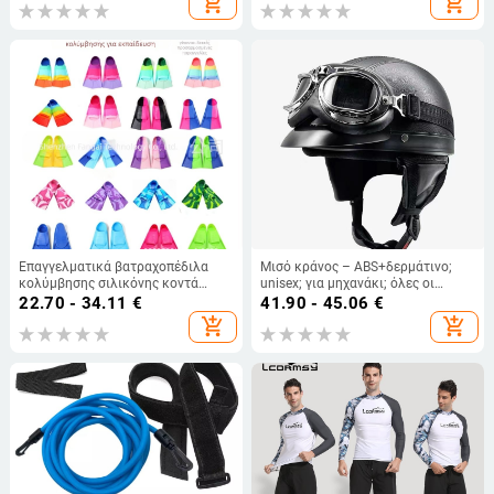
add_shopping_cart
add_shopping_cart
αντικείμενο για έκθεση
Επαγγελματικά βατραχοπέδιλα
Μισό κράνος – ABS+δερμάτινο;
κολύμβησης σιλικόνης κοντά
unisex; για μηχανάκι; όλες οι
βατραχοπέδιλα για παιδιά
εποχές
22.70 - 34.11
€
41.90 - 45.06
€
κατάδυσης παπούτσια βατράχων
add_shopping_cart
add_shopping_cart
εκπαίδευση εξοπλισμού
κατάδυσης χονδρικής παπούτσια
βατράχων σιλικόνης κοντά