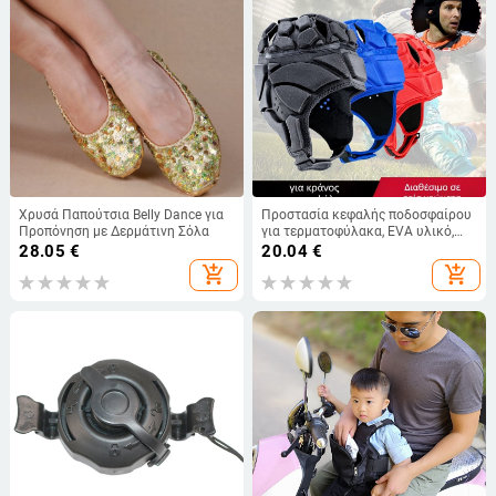
Χρυσά Παπούτσια Belly Dance για
Προστασία κεφαλής ποδοσφαίρου
Προπόνηση με Δερμάτινη Σόλα
για τερματοφύλακα, EVA υλικό,
Acco Diffie, προσαρμοσμένη
28.05
€
20.04
€
επεξεργασία, συσκευασία σε
add_shopping_cart
add_shopping_cart
σακούλα OPP.