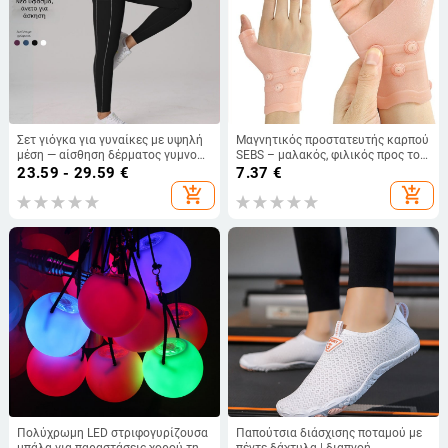
Σετ γιόγκα για γυναίκες με υψηλή
Μαγνητικός προστατευτής καρπού
μέση — αίσθηση δέρματος γυμνού,
SEBS – μαλακός, φιλικός προς το
αντίθετα πάνελ, μήκος 3/4, τσέπες,
δέρμα, υψηλής ελαστικότητας για
23.59 - 29.59
€
7.37
€
παντελόνια γιόγκα
προστασία από διαστρέμματα
add_shopping_cart
add_shopping_cart
καρπού
Πολύχρωμη LED στριφογυρίζουσα
Παπούτσια διάσχισης ποταμού με