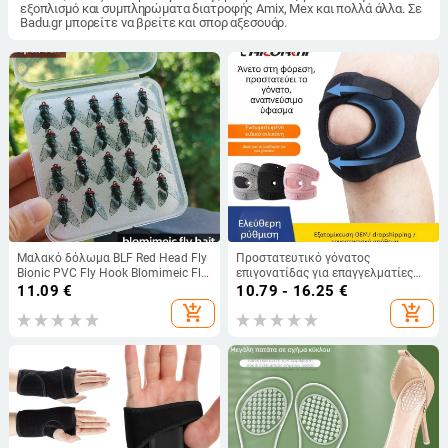
εξοπλισμό και συμπληρώματα διατροφής Amix, Mex και πολλά άλλα. Σε
Badu.gr μπορείτε να βρείτε και σπορ αξεσουάρ.
Μαλακό δόλωμα BLF Red Head Fly
Προστατευτικό γόνατος
Bionic PVC Fly Hook Blomimeic Fly
επιγονατίδας για επαγγελματίες
Bag Δόλωμα Luya για ψάρεμα με
αθλητικούς αγώνες,
11.09
€
10.79 - 16.25
€
μύγα
προστατευτικό γόνατος για
add_shopping_cart
add_shopping_cart
γυναίκες, αθλητικός εξοπλισμός
τρεξίματος, προστατευτικό
γόνατος για σχοινάκι