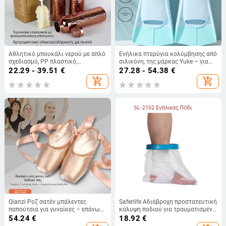
Αθλητικό μπουκάλι νερού με απλό
Ενήλικα πτερύγια κολύμβησης από
σχεδιασμό, PP πλαστικό,
σιλικόνη, της μάρκας Yuke – για
δυνατότητα λογότυπου,
ελεύθερο στυλ και προπόνηση
22.29 - 39.51
€
27.28 - 54.38
€
κυκλοφόρησε το 2025.
πρόσθιας κολύμβησης, μη
add_shopping_cart
add_shopping_cart
προσαρμοζόμενα
Qianzi Ροζ σατέν μπάλεντες
Saferlife Αδιάβροχη προστατευτική
παπούτσια για γυναίκες – επάνω
κάλυψη ποδιού για τραυματισμένο
από σατέν, διαπνοή, ανθεκτικά,
πόδι – χρήση: Μπάνιο, Υλικό: PP +
54.24
€
18.92
€
μεσαίου πάχους
silica gel + PVC, Βάρος: 205 g