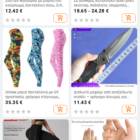
Σουτιέν θηλάσμου με μπροστινό
Σε απόθεμα, κατάλληλο ηλεκτρικό
κούμπωμα, δαντελένιο πίσω, 3/4
σκούτερ, ποδήλατο, ισορροπία,
κούπες από αφρό, χωρίς
αυτοκίνητο, EVA, τσάντα κεφαλιού,
12.42
€
18.65 - 24.28
€
μεταλλική ράβδο
αδιάβροχη, τσάντα αυτοκινήτου,
add_shopping_cart
add_shopping_cart
πρώτης κατηγορίας
Unisex μαγιό παντελόνια με UV
Διπλωτό μαχαίρι από ανοξείδωτο
προστασία, γρήγορο στέγνωμα,
ατσάλι — γρήγορο άνοιγμα, για
σμίλευση κοιλιάς και ανύψωση
αυτοάμυνα σε εξωτερικούς
35.35
€
11.43
€
γλουτών, για κολύμβηση,
χώρους, τακτικό κάμπινγκ (Μάρκα:
add_shopping_cart
add_shopping_cart
κατάδυση, snorkeling, σερφ και
Yuheng; Υλικό: Ανοξείδωτο
γιόγκα.
ατσάλι)