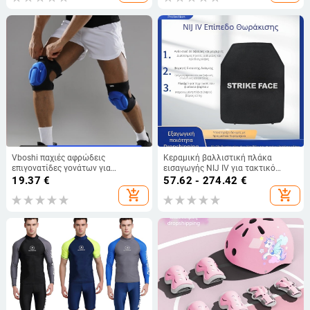
Vboshi παχιές αφρώδεις
Κεραμική βαλλιστική πλάκα
επιγονατίδες γονάτων για
εισαγωγής NIJ IV για τακτικό
υπαίθριους αθλητισμούς, χορό,
γιλέκο
19.37
€
57.62 - 274.42
€
γονάτισμα, βόλεϊ και μπάσκετ –
add_shopping_cart
add_shopping_cart
προστασία από πτώσεις