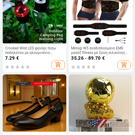
Crooked Wild LED φανάρι πίσω
Minogi W5 αναδιπλούμενο EMS
ποδηλάτου με αλουμινένιο
μασάζ fitness με ζώνη σιλικόνης
περίβλημα – προειδοποιητικό φως
για κοιλιά, χέρια και πόδια, βάρος
7.29
€
35.26 - 89.70
€
για νυχτερινή οδήγηση με
0.43 kg
add_shopping_cart
add_shopping_cart
ποδήλατα βουνού