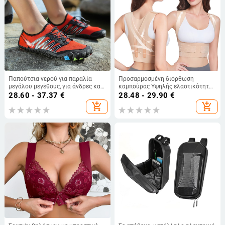
Παπούτσια νερού για παραλία
Προσαρμοσμένη διόρθωση
μεγάλου μεγέθους, για άνδρες και
καμπούρας Υψηλής ελαστικότητας
γυναίκες, γρήγορο στέγνωμα,
ίσιος ιμάντας πλάτης ανοιχτού
28.60 - 37.37
€
28.48 - 29.90
€
τύπου barefoot, αντιολισθητικά,
ώμου Ιμάντας ομορφιάς Ανοιχτού
add_shopping_cart
add_shopping_cart
αντικοπτικά
ώμου Ιμάντας ομορφιάς
διόρθωσης πλάτης καμπούρας