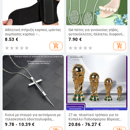
Αθλητική στήριξη καρπού, ιμάντας
Gel πάτος για γυναικείες γόβες,
συμπίεσης καρπού –
αυτοκόλλητος, πλένεται, διαφανής,
σταθεροποιητικό λουρί,
απορροφητής κραδασμών, επτά-
8.53
€
7.90
€
προστασία από εξάρθρωση,
σημείων πάτος για δερμάτινα
add_shopping_cart
add_shopping_cart
Μοντέλο 01
παπούτσια και σανδάλια
Κολιέ με σταυρό για αυτοάμυνα με
27 εκ. πλαστικό τρόπαιο για το
τηλεσκοπική οδοντογλυφίδα,
Κύπελλο Ποδοσφαίρου Βόρειας
εξαγωγέα SIM κάρτας και
Αμερικής 2026 – επετειακό
9.78 - 10.39
€
20.86 - 76.27
€
πιρουνάκι φρούτων
βραβείο και διακοσμητικό