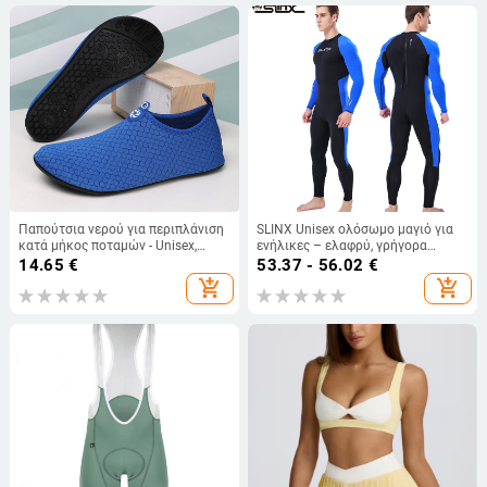
Παπούτσια νερού για περιπλάνιση
SLINX Unisex ολόσωμο μαγιό για
κατά μήκος ποταμών - Unisex,
ενήλικες – ελαφρύ, γρήγορα
χαμηλός αστράγαλος, ελαστική
στεγνών, UV προστασία και
14.65
€
53.37 - 56.02
€
ταινία, αντιολισθητική σόλα από
αδιάβροχη λειτουργία, για
add_shopping_cart
add_shopping_cart
καουτσούκ, διαπνέοντα και
κολύμβηση και σερφ
γρήγορα στεγνώνουν