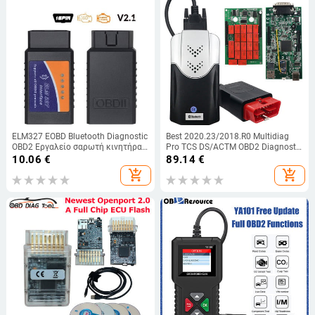
ELM327 EOBD Bluetooth Diagnostic
Best 2020.23/2018.R0 Multidiag
OBD2 Εργαλείο σαρωτή κινητήρα
Pro TCS DS/ACTM OBD2 Diagnostic
αυτοκινήτου Αναγνώστης
Tool 2017.R3/2016.R0 With Keygen
10.06
€
89.14
€
κωδικών σφαλμάτων
For TCS For Multi Cars Trucks
add_shopping_cart
add_shopping_cart