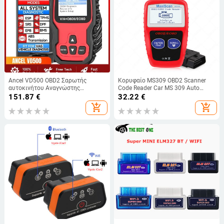
Ancel VD500 OBD2 Σαρωτής
Κορυφαίο MS309 OBD2 Scanner
αυτοκινήτου Αναγνώστης
Code Reader Car MS 309 Auto
κωδικού αυτοκινήτου Επαναφορά
Diagnostic Tool OBD 2 όχημα
151.87
€
32.22
€
λαδιού EPB DTC TP ABS SRS
Αναγνώστης κωδικών κινητήρα
add_shopping_cart
add_shopping_cart
Πλήρες διαγνωστικό εργαλείο
καλύτερο από το ELM327 OBD
συστήματος για VW για Audi