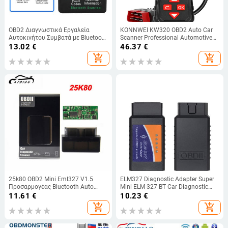
OBD2 Διαγνωστικά Εργαλεία
KONNWEI KW320 OBD2 Auto Car
Αυτοκινήτου Συμβατά με Bluetooth
Scanner Professional Automotive
V5.1 V2.1 Εργαλείο ανάγνωσης
Reader Code Car 9 Γλώσσες
13.02
€
46.37
€
κώδικα Ασύρματο αυτόματο
Εργαλείο διαγνωστικού οργάνου
add_shopping_cart
add_shopping_cart
ανιχνευτή προβλημάτων για
Obd Car
Windows 7/8 Android
25k80 OBD2 Mini Eml327 V1.5
ELM327 Diagnostic Adapter Super
Προσαρμογέας Bluetooth Auto
Mini ELM 327 BT Car Diagnostic
Diagnostic Scanner Car για
Tool for Android Torque OBDII Code
11.61
€
10.23
€
Android/PC 3χρωμος σαρωτής
Reader OBD2 Car Scanner
add_shopping_cart
add_shopping_cart
αυτοκινήτου Elm327 V1.5