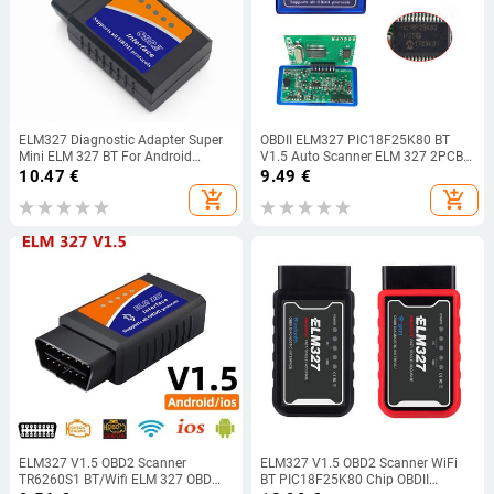
ELM327 Diagnostic Adapter Super
OBDII ELM327 PIC18F25K80 BT
Mini ELM 327 BT For Android
V1.5 Auto Scanner ELM 327 2PCB
Torque OBDII Code Reader OBD2
PIC18F25K80 OBDII Diagnostic
10.47
€
9.49
€
Car Scanner for Android/PC
Scanner Hardware 1.5
add_shopping_cart
add_shopping_cart
Scanner
ELM327 V1.5 OBD2 Scanner
ELM327 V1.5 OBD2 Scanner WiFi
TR6260S1 BT/Wifi ELM 327 OBD
BT PIC18F25K80 Chip OBDII