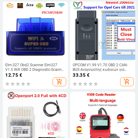
Elm-327 Obd2 Scanner Elm327
OPCOM V1.99 V1.70 OBD 2 CAN-
V1.5 Wifi OBD 2 Diagnostic-Scanner
BUS Αναγνώστης κωδικών για
for Car iOS OBDII ELM 327 V 1.5
Opel OBD2 Diagnostic Scanner
12.75
€
33.35
€
Code Readers Diagnostic Tools
Υποστήριξη αυτοκινήτων 2021
add_shopping_cart
add_shopping_cart
opcom profession 170823c