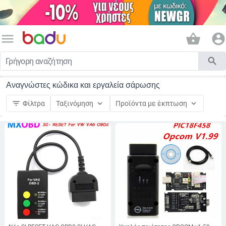
menu
shopping_basket
account_circle
search
Αναγνώστες κώδικα και εργαλεία σάρωσης
filter_list
keyboard_arrow_down
keyboard_arrow_down
Φίλτρα
Ταξινόμηση
Προϊόντα με έκπτωση