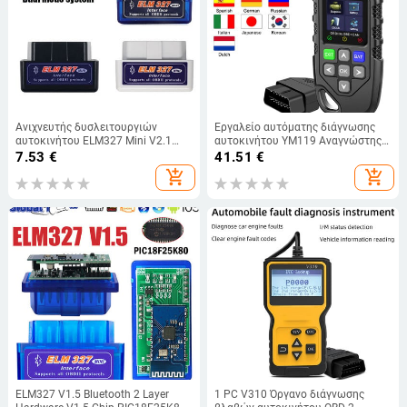
Ανιχνευτής δυσλειτουργιών
Εργαλείο αυτόματης διάγνωσης
αυτοκινήτου ELM327 Mini V2.1
αυτοκινήτου YM119 Αναγνώστης
Bluetooth OBD σαρωτής διπλής
κωδικών OBD2 Σαρωτής OBDII
7.53
€
41.51
€
λειτουργίας Διαγνωστικό
Λειτουργεί για όλα τα αυτοκίνητα
add_shopping_cart
add_shopping_cart
εργαλείο επισκευής αυτοκινήτου
Πολυγλωσσική ανάγνωση
Αναγνώστης κώδικα
πληροφοριών οχήματος
ELM327 V1.5 Bluetooth 2 Layer
1 PC V310 Όργανο διάγνωσης