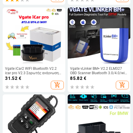
Diagnostic Tool
Vgate iCar2 WIFI Bluetooth V2.2
Vgate vLinker BM+ V2.2 ELM327
icar pro V2.3 Σαρωτής ανάγνωσης
OBD Scanner Bluetooth 3.0/4.0/wifi
κωδικών αυτοκινήτου OBD2 OBD
Τα διαγνωστικά εργαλεία
31.52
€
85.82
€
2Car Διαγνωστικό εργαλείο για
αυτοκινήτου OBD2 λειτουργούν με
add_shopping_cart
add_shopping_cart
Android/IOS PK ELM327
Bimmercode ELM 327 για BMW