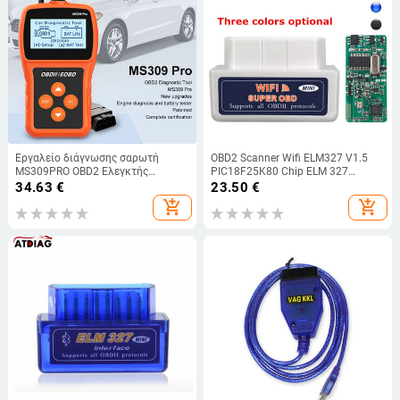
Εργαλείο διάγνωσης σαρωτή
OBD2 Scanner Wifi ELM327 V1.5
MS309PRO OBD2 Ελεγκτής
PIC18F25K80 Chip ELM 327
μπαταρίας Αναγνώστης κωδικού
Bluetooth V1.5 OBD II Auto
34.63
€
23.50
€
σφαλμάτων αυτοκινήτου
Diagnostic Tool for Android/IOS
add_shopping_cart
add_shopping_cart
Αναλυτής ελεγκτή κινητήρα
Code Reader
αυτοκινήτου 2,4" Οθόνη