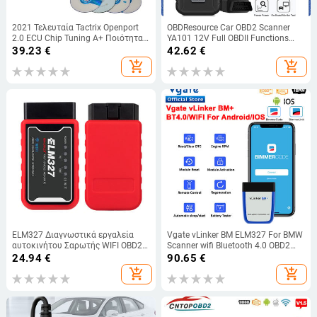
2021 Τελευταία Tactrix Openport
OBDResource Car OBD2 Scanner
2.0 ECU Chip Tuning A+ Ποιότητα
YA101 12V Full OBDII Functions
Ανοικτή Θύρα 2.0 ECU Flash J2534
Check Engine Error Code Reader
39.23
€
42.62
€
για διεπαφή OBD2 αυτοκινήτου
Diagnostic Tool Free Update
add_shopping_cart
add_shopping_cart
πολλαπλών επωνυμιών
Lifetime
ELM327 Διαγνωστικά εργαλεία
Vgate vLinker BM ELM327 For BMW
αυτοκινήτου Σαρωτής WIFI OBD2
Scanner wifi Bluetooth 4.0 OBD2
για HUMMER GMC Chevrolet FORD
OBD 2 Car Diagnostic Auto Scan
24.94
€
90.65
€
VOLVO TOYOTA Hyundai Honda
Tool Bimmercode ELM 327 V 1 5
add_shopping_cart
add_shopping_cart
KIA AUDI VW BMW Σαρωτής