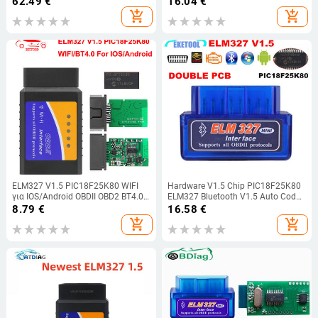
62.49
€
16.04
€
Engine Light
Octavia Karoq Kodiaq Fabia Citigo
add_shopping_cart
add_shopping_cart
Yeti
ELM327 V1.5 PIC18F25K80 WIFI
Hardware V1.5 Chip PIC18F25K80
για IOS/Android OBDII OBD2 BT4.0-
ELM327 Bluetooth V1.5 Auto Code
Ασύρματο OBD 2 Car Diagnostic
Reader Super MINI ELM 327 Works
8.79
€
16.58
€
Auto Tool Scanner ELM 327 V 1 5
ΣΕ Android Symbian FW V1.5 BEST
add_shopping_cart
add_shopping_cart