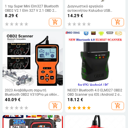
1 τεμ Super Mini Elm327 Bluetooth
Διαγνωστικό εργαλείο
OBD2 V2.1 Elm 327 V 2.1 OBD 2
αυτοκινήτου Καλώδιο USB
Car Diagnostic Tool Scanner Car Co
VAG409.1 Vag 409 OBD2 Καλώδιο
8.29
€
14.29
€
de Reader
για Volkswagen VW Passat Jetta
add_shopping_cart
add_shopping_cart
Golf Touareg VAG-COM_KKL409
USB Scanner
2023 Αναβάθμιση σαρωτή
ΝΕΟΣ!! Bluetooth 4.0 ELM327 OBD2
Bluetooth OBD2 V310Pro με οθόνη
OBD Scanner για IOS /Android 2 σε
LCD Διαγνωστικός αναγνώστης
1 Αναγνώστης κώδικα Διαγραφή
40.09
€
18.12
€
σφαλμάτων αυτοκινήτου για όλα
σφάλματος Διαγνωστικό εργαλείο
add_shopping_cart
add_shopping_cart
τα οχήματα OBDII από το 1996
ελέγχου Φωτεινή ένδειξη
κινητήρα