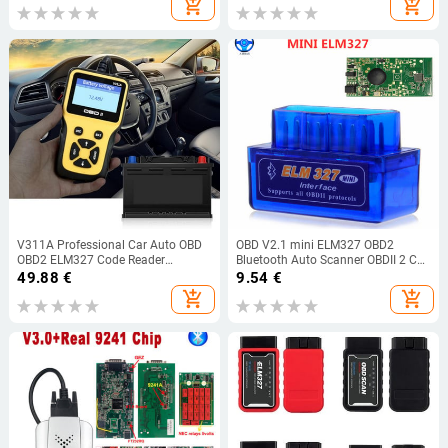
add_shopping_cart
add_shopping_cart
Battery
V311A Professional Car Auto OBD
OBD V2.1 mini ELM327 OBD2
OBD2 ELM327 Code Reader
Bluetooth Auto Scanner OBDII 2 Car
Scanner Diagnostic tool
ELM 327 Tester Diagnostic Tool for
49.88
€
9.54
€
Android Windows Symbian σε
add_shopping_cart
add_shopping_cart
απόθεμα