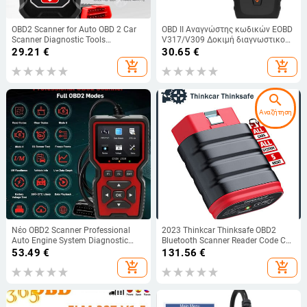
OBD2 Scanner for Auto OBD 2 Car
OBD II Αναγνώστης κωδικών EOBD
Scanner Diagnostic Tools
V317/V309 Δοκιμή διαγνωστικού
Automotive Scanner Tools Russian
εργαλείου αυτοκινήτου
29.21
€
30.65
€
Language PK Elm327 Intelligent
Ανιχνευτής σφαλμάτων
add_shopping_cart
add_shopping_cart
Tools
αυτοκινήτου
search
Αναζήτηση
Νέο OBD2 Scanner Professional
2023 Thinkcar Thinksafe OBD2
Auto Engine System Diagnostic
Bluetooth Scanner Reader Code Car
Lifetime Free Discovery Code DTC
Scan All System 5 Reset OBD 2 Auto
53.49
€
131.56
€
Reader Car Diagnostic Tool
Diagnostic Tools PK Thinkdiag
add_shopping_cart
add_shopping_cart