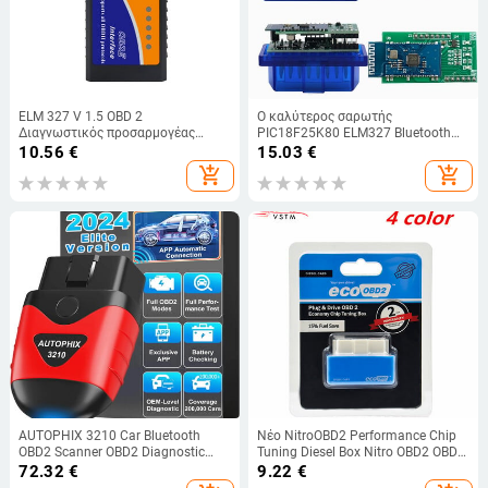
ELM 327 V 1.5 OBD 2
Ο καλύτερος σαρωτής
Διαγνωστικός προσαρμογέας
PIC18F25K80 ELM327 Bluetooth
αυτοκινήτου ODB2 για Android/IOS
V1.5 OBD2 USB / WIFI ELM 327
10.56
€
15.03
€
ELM327 V1.5 OBD2 Αυτόματο
Switch Car Diagnostic Tool for
add_shopping_cart
add_shopping_cart
εργαλείο σαρωτή 4.0 συμβατό με
Android/IOS/PC Code Reader
Bluetooth
AUTOPHIX 3210 Car Bluetooth
Νέο NitroOBD2 Performance Chip
OBD2 Scanner OBD2 Diagnostic
Tuning Diesel Box Nitro OBD2 OBD
Tools Auto Test Performance
Interface More Power Torque CNP
72.32
€
9.22
€
Readers Code Professional Check
με χονδρική