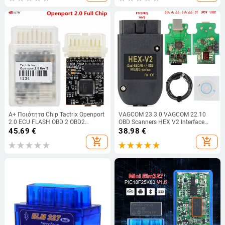
A+ Ποιότητα Chip Tactrix Openport
VAGCOM 23.3.0 VAGCOM 22.10
2.0 ECU FLASH OBD 2 OBD2
OBD Scanners HEX V2 Interface
ανοιχτή θύρα 2 0 Chip Tuning Car
FOR VW AUDI Skoda Seat VAG
45.69
€
38.98
€
Diagnostic Scanner Γρήγορη
22.10 Αγγλικά Γαλλικά
add_shopping_cart
add_shopping_cart
αποστολή
ATMEGA162 Διαγνωστικό