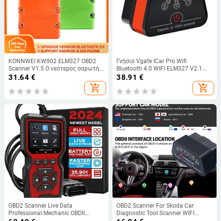
KONNWEI KW902 ELM327 OBD2
Γνήσιο Vgate ICar Pro Wifi
Scanner V1.5 Ο νεότερος σαρωτής
Bluetooth 4.0 WIFI ELM327 V2.1
Bluetooth 5.0 OBD2 για τηλέφωνο
OBD2 Scanner ICar Pro για
31.64
€
38.91
€
Android IOS Εργαλείο διάγνωσης
Android/IOS OBD2 Auto Diagnostic
add_shopping_cart
add_shopping_cart
OBDII
Car
OBD2 Scanner Live Data
OBD2 Scanner For Skoda Car
Professional Mechanic OBDII
Diagnostic Tool Scanner WIFI
Diagnostic Code Reader for Check
Scanner ELM327 For Skoda Superb