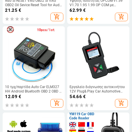
Νέο SI RESET VAG OBD2 SI VAG
Υψηλής ποιότητας OPCOM v1.59
OBD2 Oil Sevice Reset Tool for Audi
V1.70 1.95 1.99 OP COM με
for Seat Cars Εργαλείο
πραγματικό pic18f458 μπορεί να
21.25
€
62.99
€
επαναφοράς SRS OBD 2 SI-RESET
είναι flash update firmware OP-
add_shopping_cart
add_shopping_cart
Δωρεάν αποστολή
COM For Opel Diagnostic tool
10 τμχ/παρτίδα Auto Car ELM327
Εργαλείο διάγνωσης αυτοκινήτου
HH Android Bluetooth OBD 2 OBD II
12V Plug& Play Car Automotive
Διαγνωστικό εργαλείο σάρωσης
OBD2 Scanner Code Reader Car
12.09
€
54.66
€
elm 327 Scanner
add_shopping_cart
add_shopping_cart