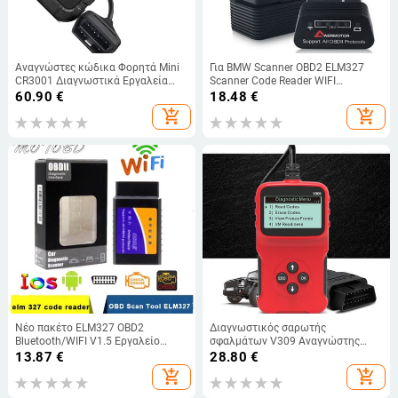
Αναγνώστες κώδικα Φορητά Mini
Για BMW Scanner OBD2 ELM327
CR3001 Διαγνωστικά Εργαλεία
Scanner Code Reader WIFI
Αυτοκινήτου Υποστήριξη
Διαγνωστικά εργαλεία για BMW
60.90
€
18.48
€
Φωτεινοί σαρωτές Δοκιμή
E90 E60 E38 E36 E46 E39 E30 X5
add_shopping_cart
add_shopping_cart
εξαρτημάτων οργάνων
X3 X6 X7 M2 M3 M5
Νέο πακέτο ELM327 OBD2
Διαγνωστικός σαρωτής
Bluetooth/WIFI V1.5 Εργαλείο
σφαλμάτων V309 Αναγνώστης
διάγνωσης αυτοκινήτου ELM 327
κωδικών αυτοκινήτου Auto OBD
13.87
€
28.80
€
OBD II Scanner Work
OBD2 ELM327 Εργαλείο ελέγχου
add_shopping_cart
add_shopping_cart
Android/IOS/Windows 12V Diesel