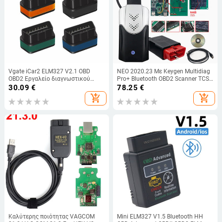
Vgate iCar2 ELM327 V2.1 OBD
ΝΕΟ 2020.23 Με Keygen Multidiag
OBD2 Εργαλείο διαγνωστικού
Pro+ Bluetooth OBD2 Scanner TCS
σαρωτή Bluetooth WIFI
PRO VCI V3.0 Double PCB Real
30.09
€
78.25
€
Προσαρμογέας WI-FI ELM 327 V 2.1
9241A Truck Diagnostic Tool
add_shopping_cart
add_shopping_cart
OBDII iCar 2 II Σάρωση WIFI
Καλύτερης ποιότητας VAGCOM
Mini ELM327 V1.5 Bluetooth HH