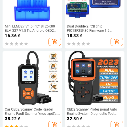
Mini ELM327 V1.5 PIC18F25K80
Dual Double 2PCB chip
ELM 327 V1.5 Για Android OBD2
PIC18F25K80 Firmware 1.5
Ασύρματο Σαρωτής ELM327 OBD2
ELM327 V1.5 OBD2 BT Diagnostic
16.36
€
18.33
€
obd 2 obd2 Εργαλείο αυτόματης
Interface ELM 327 V1.5 Hardware
add_shopping_cart
add_shopping_cart
διάγνωσης αυτοκινήτου
Support More Car
Car OBD2 Scanner Code Reader
OBD2 Scanner Professional Auto
Engine Fault Scanner Υποστηρίζει
Engine System Diagnostic Tool
10 γλώσσες CAN Εργαλείο
Δωρεάν Διάρκεια ζωής Δωρεάν
38.22
€
32.80
€
διαγνωστικής σάρωσης ELM for All
Αναζήτηση κωδικού DTC
add_shopping_cart
add_shopping_cart
OBD II Protocol
αυτοκινήτου Αναγνώστης Car