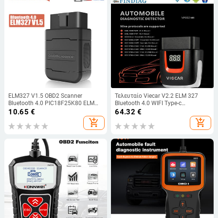
ELM327 V1.5 OBD2 Scanner
Τελευταίο Viecar V2.2 ELM 327
Bluetooth 4.0 PIC18F25K80 ELM
Bluetooth 4.0 WIFI Type-c
327 Car Diagnostic Tool for Android
PIC18F25K80 OBD2 Auto
10.65
€
64.32
€
& IOS Car Code Reader ELM327
Diagnostic Code Tool Viecar
add_shopping_cart
add_shopping_cart
Faslink
ELM327 for IOS/Android