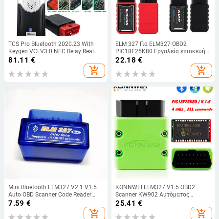
TCS Pro Bluetooth 2020.23 With
ELM 327 Για ELM327 OBD2
Keygen VCI V3.0 NEC Relay Real
PIC18F25K80 Εργαλεία επισκευής
9241A Multidiag Pro+ OBD2
τσιπ Εργαλεία διάγνωσης
81.11
€
22.18
€
Scanner Auto Truck Diagnostic Tool
Εργαλεία OBD2 Σαρωτής Βλάβης
add_shopping_cart
add_shopping_cart
Αναγνώστης Κώδικα Αυτοκινήτου
Σαρωτής WiFi
Mini Bluetooth ELM327 V2.1 V1.5
KONNWEI ELM327 V1.5 OBD2
Auto OBD Scanner Code Reader
Scanner KW902 Αυτόματος
Tool Diagnostic Car Car Protocols
σαρωτής συμβατός με Bluetooth
7.59
€
25.41
€
Super ELM 327 for Android OBDII
MINI ELM 327 OBD 2 KW902 Code
add_shopping_cart
add_shopping_cart
Protocols
Reader για τηλέφωνο Android