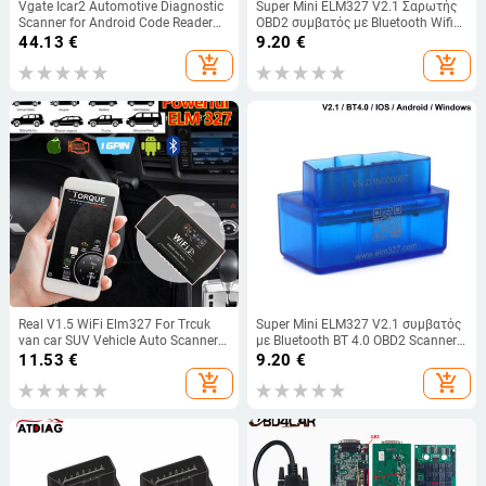
Vgate Icar2 Automotive Diagnostic
Super Mini ELM327 V2.1 Σαρωτής
Scanner for Android Code Reader
OBD2 συμβατός με Bluetooth Wifi
WIFI/Bluetooth ELM327 OBD2 Auto
ELM 327 V1.5 Σε Εργαλείο
44.13
€
9.20
€
Diagnostic Tool
διάγνωσης αυτοκινήτου Android
add_shopping_cart
add_shopping_cart
IOS OBD II Code Reader
Real V1.5 WiFi Elm327 For Trcuk
Super Mini ELM327 V2.1 συμβατός
van car SUV Vehicle Auto Scanner
με Bluetooth BT 4.0 OBD2 Scanner
ELM 327 Υποστήριξη IOS Android
ELM 327 CAN Chip IOS/Android/PC
11.53
€
9.20
€
PC OBD2 Engineering Diagnostic
Car Diagnostic Tool Tool Reader
add_shopping_cart
add_shopping_cart
tool
Code