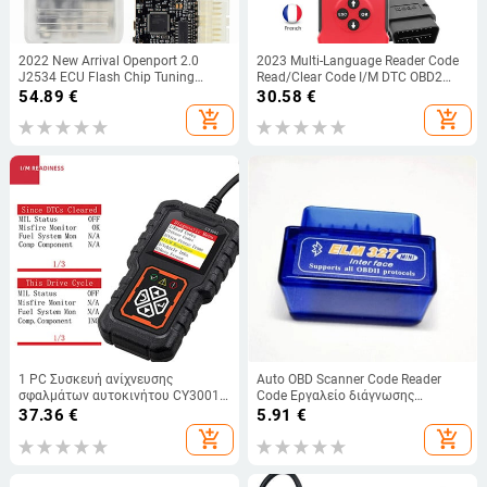
2022 New Arrival Openport 2.0
2023 Multi-Language Reader Code
J2534 ECU Flash Chip Tuning
Read/Clear Code I/M DTC OBD2
Interface Taxtrix Adapter
OBDII / EOBD USB OBD 2 OBD2 Car
54.89
€
30.58
€
ECUFLASH With Full Software Best
Diagnostic Scanner Auto Tool
add_shopping_cart
add_shopping_cart
Price
1 PC Συσκευή ανίχνευσης
Auto OBD Scanner Code Reader
σφαλμάτων αυτοκινήτου CY3001
Code Εργαλείο διάγνωσης
OBD2 Εργαλείο ανίχνευσης
αυτοκινήτου Mini Bluetooth
37.36
€
5.91
€
κινητήρα κάρτας ανάγνωσης
ELM327 V2.1 V1.5 Super ELM 327
add_shopping_cart
add_shopping_cart
Elm327
For Android OBDII Protocols