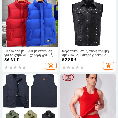
Γιλέκο από βαμβάκι με επένδυση
Κορεατικού στυλ, στενή γραμμή,
για το χειμώνα — χαλαρή γραμμή,
αμάνικο βαμβακερό γιλέκο με
χωρίς γιακά, με φερμουάρ,
μεταλλικά στοιχεία διακόσμησης
36.61
€
52.88
€
μονοχρωμο, πολλά τσέπες, με
add_shopping_cart
add_shopping_cart
προσαρμοσμένο λογότυπο