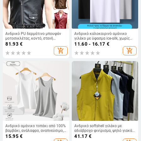
Ανδρικό PU δερμάτινο μπουφάν
Ανδρικό καλοκαιρινό αμάνικο
μοτοσικλέτας, κοντό, στενή
γιλέκο με ύφασμα ice-silk, χωρίς
γραμμή, πανκ στυλ, διαγώνιο
ραφές, γρήγορο στέγνωμα για
81.93
€
11.60 - 16.17
€
φερμουάρ, άνοιξη-φθινόπωρο
τρέξιμο και προπονήσεις
add_shopping_cart
add_shopping_cart
2025
Ανδρικό αμάνικο τοπάκι από 100%
Ανδρικό softshell γιλέκο με
βαμβάκι, ανάλαφρο, αναπνεύσιμο,
αδιάβροχο φινίρισμα, ψηλό γιακά
γρήγορο στέγνωμα, εφαρμοστό
και λεπτή επένδυση φλίς
15.95
€
41.17
€