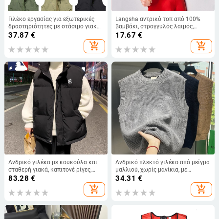
Γιλέκο εργασίας για εξωτερικές
Langsha αντρικό τοπ από 100%
δραστηριότητες με στάσιμο γιακά,
βαμβάκι, στρογγυλός λαιμός,
φερμουάρ μπροστά, εκτύπωση
μίνιμαλιστικό στυλ, κόκκινο
37.87
€
17.67
€
λογότυπου και τρισδιάστατη
add_shopping_cart
add_shopping_cart
τσέπη τύπου πατς
Ανδρικό γιλέκο με κουκούλα και
Ανδρικό πλεκτό γιλέκο από μείγμα
σταθερή γιακά, καπιτονέ ρίγες,
μαλλιού, χωρίς μανίκια, με
εξωτερικό corduroy, κύριο υλικό:
στρογγυλό γιακά, στενή γραμμή,
83.28
€
34.31
€
γούνα κουνελιού
άνοιξη και φθινόπωρο
add_shopping_cart
add_shopping_cart