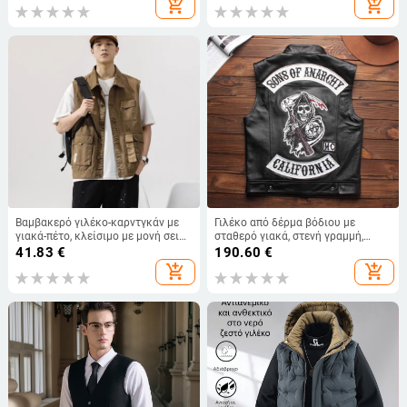
add_shopping_cart
add_shopping_cart
Βαμβακερό γιλέκο-καρντγκάν με
Γιλέκο από δέρμα βόδιου με
γιακά-πέτο, κλείσιμο με μονή σειρά
σταθερό γιακά, στενή γραμμή,
κουμπιών, τσέπες με επικολλητές,
φερμουάρ, κέντημα με πολλά
41.83
€
190.60
€
ίσιο τελείωμα
λογότυπα Harley Rider Club
add_shopping_cart
add_shopping_cart