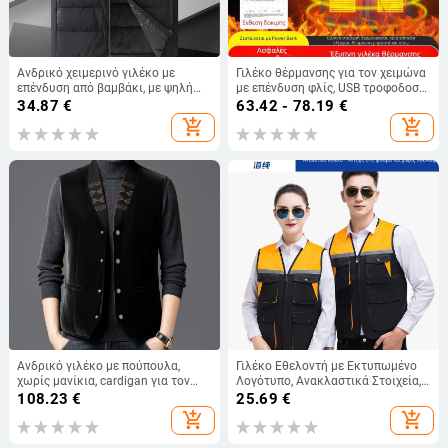
Ανδρικό χειμερινό γιλέκο με
Γιλέκο θέρμανσης για τον χειμώνα
επένδυση από βαμβάκι, με ψηλή
με επένδυση φλίς, USB τροφοδοσία
γιακά, ζεστό και άνετο, σε μεγάλο
και ευφυή θέρμανση, για άνδρες
34.87
€
63.42 - 78.19
€
μέγεθος
και γυναίκες
add_shopping_cart
add_shopping_cart
Ανδρικό γιλέκο με πούπουλα,
Γιλέκο Εθελοντή με Εκτυπωμένο
χωρίς μανίκια, cardigan για τον
Λογότυπο, Ανακλαστικά Στοιχεία,
χειμώνα
Φερμουάρ Μπροστά,
108.23
€
25.69
€
Πολυεστερικό Εξωτερικό με
add_shopping_cart
add_shopping_cart
Βαμβακερή Εσωτερική Επένδυση,
Τρισδιάστατες Θήκες