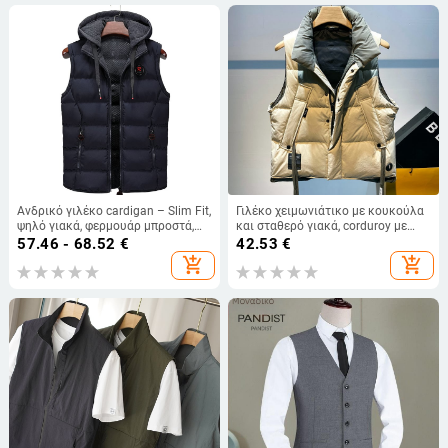
Ανδρικό γιλέκο cardigan – Slim Fit,
Γιλέκο χειμωνιάτικο με κουκούλα
ψηλό γιακά, φερμουάρ μπροστά,
και σταθερό γιακά, corduroy με
παχύτερη επένδυση από βαμβάκι-
ρίγες, παχιά επένδυση
57.46 - 68.52
€
42.53
€
πολυεστέρα, για τον χειμώνα
add_shopping_cart
add_shopping_cart