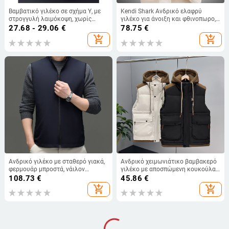
Βαμβατικό γιλέκο σε σχήμα Υ, με
Kendi Shark Ανδρικό ελαφρύ
στρογγυλή λαιμόκοψη, χωρίς
γιλέκο για άνοιξη και φθινοπωρο,
μανίκια, για τρέξιμο και
με στάσιμο γιακά, χωρίς μανίκια,
27.68 - 29.06
€
78.75
€
προπόνηση, άνοιξη 2024
καθημερινό ρούχο 9929
add_shopping_cart
add_shopping_cart
Ανδρικό γιλέκο με σταθερό γιακά,
Ανδρικό χειμωνιάτικο βαμβακερό
φερμουάρ μπροστά, νάιλον
γιλέκο με αποσπώμενη κουκούλα,
ύφασμα, ευθεία κοπή
εφαρμοστό στυλ, με εκτυπωμένο
108.73
€
45.86
€
λογότυπο
add_shopping_cart
add_shopping_cart