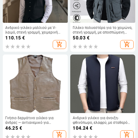
Ανδρικό γιλέκο μαλλιού με V-
Γιλέκο πολυεστέρα για το χειμώνα,
λαιμό, στενή γραμμή, χειμερινή
στενή γραμμή, με αποσπώμενη
μόδα, casual και επαγγελματικό
κουκούλα και φερμουάρ
110.15
€
50.03
€
ντύσιμο
add_shopping_cart
add_shopping_cart
Γνήσιο δερμάτινο γιλέκο για
Ανδρικό γιλέκο για άνοιξη-
άνδρες — αντιανεμικό για
φθινόπωρο, ελαφρύ, με σταθερό
ποδηλασία, από προβατίνα,
γιακά, casual χωρίς μανίκια,
46.25
€
104.24
€
τετραετές κλασικό στυλ
μονόχρωμο
add_shopping_cart
add_shopping_cart