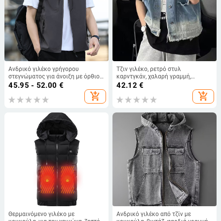
Ανδρικό γιλέκο γρήγορου
Τζιν γιλέκο, ρετρό στυλ
στεγνώματος για άνοιξη με όρθιο
καρντγκάν, χαλαρή γραμμή,
γιακά, φερμουάρ, λεπτή ύφανση,
στρογγυλή λαιμόκοψη, μονομπρότ
45.95 - 52.00
€
42.12
€
ίσιο τελείωμα – αθλητικό στυλ
κούμπωμα, τσέπες τύπου patch,
add_shopping_cart
add_shopping_cart
denim με 35% βαμβάκι και
επένδυση πολυεστέρα.
Θερμαινόμενο γιλέκο με
Ανδρικό γιλέκο από τζίν με