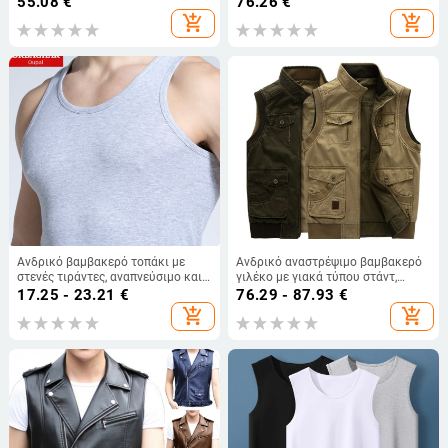
55.08
€
76.26
€
add_shopping_cart
add_shopping_cart
Ανδρικό βαμβακερό τοπάκι με
Ανδρικό αναστρέψιμο βαμβακερό
στενές τιράντες, αναπνεύσιμο και
γιλέκο με γιακά τύπου στάντ,
άνετο, πολυχρηστικό
φερμουάρ και τσέπες patch, 100%
17.25 - 23.21
€
76.29 - 87.93
€
βαμβάκι
add_shopping_cart
add_shopping_cart