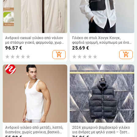
Ανδρικό casual γιλέκο από νάιλον
Γιλέκο σε στυλ Χονγκ Κονγκ,
με στάσιμο γιακά, φερμουάρ, χωρίς
φαρδιά γραμμή, κούμπωμα με ένα
μανίκια, πλαϊνά τσέπες, επένδυση
κουμπί, χωρίς κουκούλα, ύφασμα
96.57
€
25.69
€
πολυεστέρα
100% πολυεστέρας, για το
add_shopping_cart
add_shopping_cart
καλοκαίρι
Ανδρικό γιλέκο από μετάξι, λεπτό,
2024 χειμερινό βαμβακερό γιλέκο
διαπνέον, χωρίς μανίκια, βασικό
για άνδρες με ψηλό γιακά – ζεστό
στρώμα
και καθημερινό