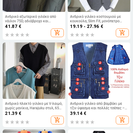
Ανδρικό εξωτερικό γιλέκο από
Ανδρικό γιλέκο κοστουμιού με
νάιλον 75D, αδιάβροχο και
κουκούλα, Slim Fit, μονόπετρο
ανθεκτικό στον άνεμο, λεπτό
κούμπωμα, από μαλλί με επένδυση
41.87
€
19.19 - 27.96
€
προφίλ, με στάσιμο γιακά και
από βαμβάκι, για εργασία
add_shopping_cart
add_shopping_cart
κουκούλα, εφαρμοστή γραμμή,
πολλαπλές τσέπες με φερμουάρ
Ανδρικό πλεκτό γιλέκο με V-λαιμό,
Ανδρικό γιλέκο από βαμβάκι με
χωρίς μανίκια, Harajuku στυλ, 65%
τζιν ύφασμα και πολλές τσέπες –
πολυεστέρας, για τον χειμώνα
εξωτερικές δραστηριότητες:
21.39
€
39.14
€
πεζοπορία, φωτογράφηση, ψάρεμα
add_shopping_cart
add_shopping_cart
– μπλε