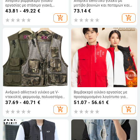
Ανδρικό βαμβακερό γιλέκο
Ανδρικό εθνοτικό γιλέκο με
εργασίας με στάσιμο γιακά,
μοτίβο βουνών και ποταμών και
φερμουάρ, παχυνμένο, ίσιο
στοιχεία Μογγολίας, χωρίς
43.81 - 49.22
€
73.14
€
τελείωμα (Φθινόπωρο 2024)
μανίκια, κινεζικού στυλ, κουμπιά
add_shopping_cart
add_shopping_cart
Ανδρικό αθλητικό γιλέκο με V-
Βαμβακερό γιλέκο εργασίας με
ντεκολτέ, φερμουάρ, πολυεστέρας,
προσαρμοσμένο λογότυπο για
πολλαπλές τσέπες
άνδρες – στάντ γιακά, φερμουάρ,
37.69 - 40.71
€
51.07 - 56.61
€
παχύ ύφασμα, τρισδιάστατες
add_shopping_cart
add_shopping_cart
τσέπες