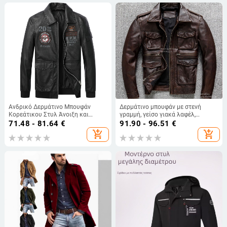
Ανδρικό Δερμάτινο Μπουφάν
Δερμάτινο μπουφάν με στενή
Κορεάτικου Στυλ Άνοιξη και
γραμμή, γείσο γιακά λαφέλ,
Φθινόπωρο Νέο Casual Μοντέρνο
φερμουάρ, γνήσιο δέρμα
71.48 - 81.64
€
91.90 - 96.51
€
Όμορφο Μοδάτο Μπουφάν
προβάτου, ultra-σύντομο μήκος
add_shopping_cart
add_shopping_cart
Ανδρικό Δερμάτινο Μπουφάν
Μοντέρνο Κοστούμι Flying