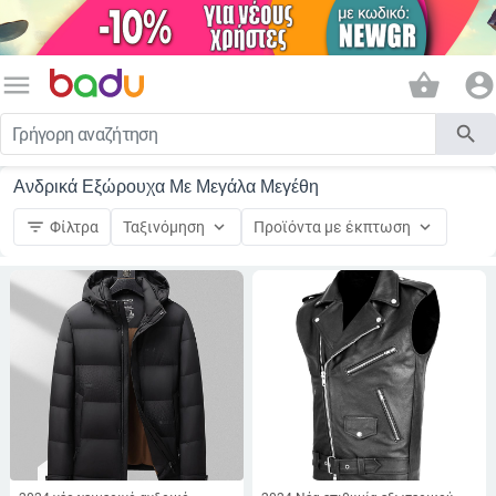
menu
shopping_basket
account_circle
search
Ανδρικά Εξώρουχα Με Μεγάλα Μεγέθη
filter_list
keyboard_arrow_down
keyboard_arrow_down
Φίλτρα
Ταξινόμηση
Προϊόντα με έκπτωση