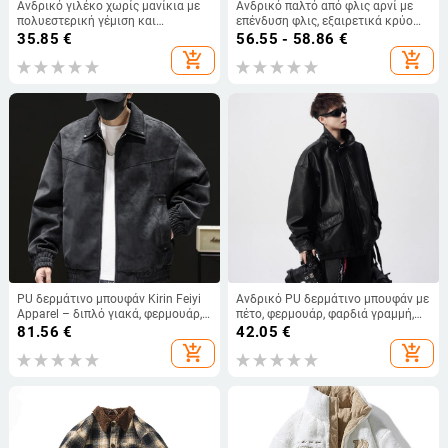
Ανδρικό γιλέκο χωρίς μανίκια με
Ανδρικό παλτό από φλις αρνί με
πολυεστερική γέμιση και
επένδυση φλις, εξαιρετικά κρύο
επένδυση από πολυεστέρα, χωρίς
και ζεστό, βαμβακερό παλτό για
35.85
€
56.55 - 58.86
€
κουκούλα, κορεατικό στυλ, ίσιο
μεσήλικες και ηλικιωμένους
add_shopping_cart
add_shopping_cart
τελείωμα, πλαϊνές τσέπες
μπαμπάδες, μεγάλο βαμβακερό
παλτό
PU δερμάτινο μπουφάν Kirin Feiyi
Ανδρικό PU δερμάτινο μπουφάν με
Apparel – διπλό γιακά, φερμουάρ,
πέτο, φερμουάρ, φαρδιά γραμμή,
επένδυση πολυεστέρα, ευρύχωρη
κανονικό μήκος
81.56
€
42.05
€
γραμμή, φθινόπωρο 2025, ανδρικό
add_shopping_cart
add_shopping_cart
ρετρό στυλ