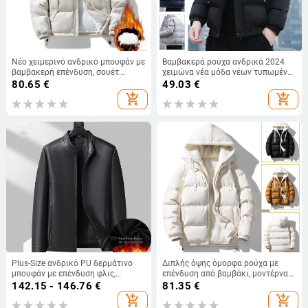
Νέο χειμερινό ανδρικό μπουφάν με
Βαμβακερά ρούχα ανδρικά 2024
βαμβακερή επένδυση, σουέτ
χειμώνα νέα μόδα νέων τυπωμένα
ανδρικό μπουφάν με βαμβακερή
casual βαμβακερά ρούχα ζεστό
80.65
€
49.03
€
επένδυση και γιακά με βάση, σετ
μπουφάν με γιακά με γιακά
add_shopping_cart
add_shopping_cart
μπουφάν με βαμβακερή επένδυση
κατασκευαστής χονδρικής
και εκτύπωση
Plus-Size ανδρικό PU δερμάτινο
Διπλής όψης όμορφα ρούχα με
μπουφάν με επένδυση φλις,
επένδυση από βαμβάκι, μοντέρνα
χοντρό, φθινοπωρινό 2024,
ανδρικά ρούχα με κουκούλα,
142.15 - 146.76
€
81.35
€
τεχνολογία δέρματος πρωτεΐνης,
ψεύτικο δύο τεμαχίων από
add_shopping_cart
add_shopping_cart
ρετρό στυλ Old Money, κλασικό
πούπουλα, βαμβακερό παλτό με