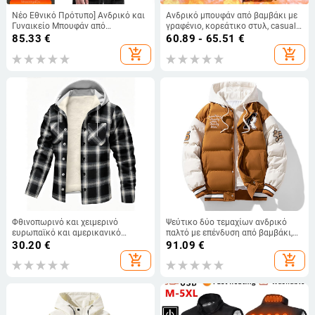
Νέο Εθνικό Πρότυπο] Ανδρικό και
Ανδρικό μπουφάν από βαμβάκι με
Γυναικείο Μπουφάν από
γραφένιο, κορεάτικο στυλ, casual,
Πούπουλα, Ελαφρύ Κολάρο με
με κουκούλα, παχύ, ζεστό
85.33
€
60.89 - 65.51
€
Στάση 6001 Προστασία από το
βαμβακερό μπουφάν, ανδρικό
add_shopping_cart
add_shopping_cart
Κρύο
μαύρο, χρυσό βαμβακερό γιλέκο
Φθινοπωρινό και χειμερινό
Ψεύτικο δύο τεμαχίων ανδρικό
ευρωπαϊκό και αμερικανικό
παλτό με επένδυση από βαμβάκι,
διασυνοριακό νέο καρό φούτερ με
χειμωνιάτικο, ζεστό, κορεάτικο
30.20
€
91.09
€
κουκούλα και βελούδο, casual
στυλ, μοντέρνο παλτό Harajuku
add_shopping_cart
add_shopping_cart
μπουφάν
Hong Kong σε εθνικό στυλ, με
επένδυση από βαμβάκι.