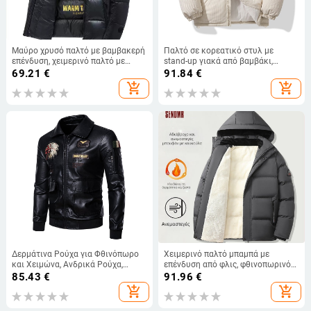
Μαύρο χρυσό παλτό με βαμβακερή
Παλτό σε κορεατικό στυλ με
επένδυση, χειμερινό παλτό με
stand-up γιακά από βαμβάκι,
βαμβακερή επένδυση, ανδρικό και
κουκούλα, φερμουάρ, παχιά
69.21
€
91.84
€
γυναικείο μπουφάν με κουκούλα
επένδυση, αναστρέψιμο
add_shopping_cart
add_shopping_cart
για μεγάλα μεγέθη, μπουφάν με
βαμβακερή επένδυση, ζεστό, παχύ
Δερμάτινα Ρούχα για Φθινόπωρο
Χειμερινό παλτό μπαμπά με
και Χειμώνα, Ανδρικά Ρούχα,
επένδυση από φλις, φθινοπωρινό
Κεντημένο Κοστούμι, Πλυμένο
και χειμωνιάτικο, με επένδυση από
85.43
€
91.96
€
Δερμάτινο Μπουφάν PU, Επένδυση
πούπουλο, για άνδρες, μεσήλικες
add_shopping_cart
add_shopping_cart
Fleece, Ρούχα Μοτοσικλέτας,
και ηλικιωμένους, με επένδυση
Ανδρικά Ρούχα
από βαμβάκι.