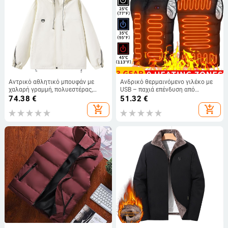
Αντρικό αθλητικό μπουφάν με
Ανδρικό θερμαινόμενο γιλέκο με
χαλαρή γραμμή, πολυεστέρας,
USB – παχιά επένδυση από
κουκούλα και φερμουάρ, για
βαμβάκι, πολυεστερική βάση,
74.38
€
51.32
€
φθινόπωρο
jacquard ριγέ μοτίβο, χωρίς
add_shopping_cart
add_shopping_cart
κουκούλα, διπλής όψεως φοριέται,
τσέπες με φερμουάρ