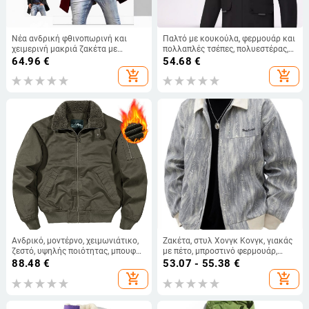
Νέα ανδρική φθινοπωρινή και
Παλτό με κουκούλα, φερμουάρ και
χειμερινή μακριά ζακέτα με
πολλαπλές τσέπες, πολυεστέρας,
μάλλινο παλτό, με γιακά και
για τέσσερις εποχές
64.96
€
54.68
€
μονόχρωμο παλτό, σε ίσια γραμμή,
add_shopping_cart
add_shopping_cart
για άνδρες, σε διασυνοριακό
επίπεδο, για Ευρώπη και Ηνωμένες
Πολιτείες.
Ανδρικό, μοντέρνο, χειμωνιάτικο,
Ζακέτα, στυλ Χονγκ Κονγκ, γιακάς
ζεστό, υψηλής ποιότητας, μπουφάν
με πέτο, μπροστινό φερμουάρ,
bomber με φόδρα από φλις,
φαρδιά γραμμή, πολυεστερικό
88.48
€
53.07 - 55.38
€
ολόσωμη φόρμα και βαμβακερό
ύφασμα ανθεκτικό στη φθορά και
add_shopping_cart
add_shopping_cart
μπουφάν.
αντιανεμική προστασία