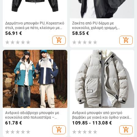
Δερμάτινο μπουφάν PU, Κορεατικό
Ζακέτα από PU δέρμα με
στυλ, γιακά με πέτο, κλείσιμο με
κουκούλα, χαλαρή γραμμή,
φερμουάρ, επένδυση πολυεστέρα
φερμουάρ, επένδυση πολυεστέρα,
56.91
€
58.55
€
ρετρό αμερικάνικο στυλ baseball
add_shopping_cart
add_shopping_cart
εξωτερικό ρούχο για
φθινοπωρινό-χειμερινό
Ανδρικό αδιάβροχο μπουφάν με
Ανδρικό μπουφάν από χοντρό
κουκούλα από πολυεστέρα –
βαμβάκι με γιακά και όρθιο γιακά,
χαλαρή εφαρμογή για άνοιξη και
για φθινοπωρινές και χειμερινές
61.78
€
109.85 - 113.08
€
φθινόπωρο
εμφανίσεις, σε μοντέρνο, χαλαρό,
add_shopping_cart
add_shopping_cart
ζεστό παλτό από χοντρό βαμβάκι,
σε ιαπωνικό στιλ, σε μεγάλα