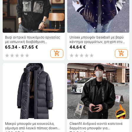
Buqi αντρικό πουκάμισο εργασίας
Unisex μπουφάν baseball με βαρύ
με ιαπωνική διαβάθμιση
κέντημα γραμμάτων, χιπ-χοπ στυλ,
χρωμάτων, άνετη γραμμή, μεγάλο
φαρδιά γραμμή, κατάλληλο για
65.34 - 67.65
€
44.64
€
μέγεθος
άνοιξη και φθινόπωρο, εξωτερικό
add_shopping_cart
add_shopping_cart
ρούχο.
Μακρύ μπουφάν με κουκούλα,
Cleanfit Ανδρικό κοντό καπιτονέ
γέμισμα από λευκό πάπιες down
δερμάτινο μπουφάν για