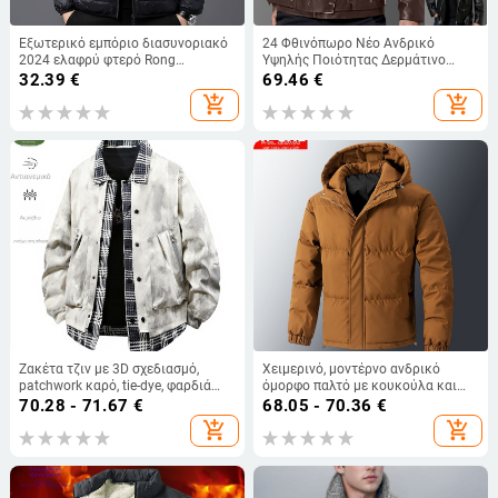
Εξωτερικό εμπόριο διασυνοριακό
24 Φθινόπωρο Νέο Ανδρικό
2024 ελαφρύ φτερό Rong
Υψηλής Ποιότητας Δερμάτινο
βαμβακερό μπουφάν ανδρικό
Μπουφάν με Λεπτή Εφαρμογή και
32.39
€
69.46
€
κολάρο χειμωνιάτικο μπουφάν για
Χιαστί Πέτο, Βρετανικό Δερμάτινο
add_shopping_cart
add_shopping_cart
νέους και μεσήλικες άνδρες casual
Μπουφάν Ποδηλάτη
βαμβακερό μπουφάν χονδρικής
Ζακέτα τζιν με 3D σχεδιασμό,
Χειμερινό, μοντέρνο ανδρικό
patchwork καρό, tie-dye, φαρδιά
όμορφο παλτό με κουκούλα και
γραμμή (Άνοιξη 2025)
βαμβακερή επένδυση, παχουλό,
70.28 - 71.67
€
68.05 - 70.36
€
μεγάλο μέγεθος, ανθεκτικό στο
add_shopping_cart
add_shopping_cart
κρύο, ζεστό, βαμβακερό μπουφάν,
ανδρικό παλτό