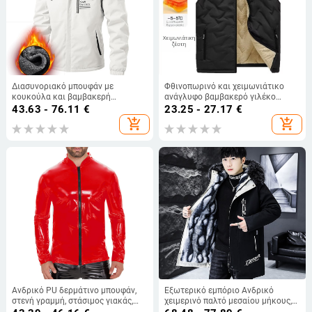
Διασυνοριακό μπουφάν με
Φθινοπωρινό και χειμωνιάτικο
κουκούλα και βαμβακερή
ανάγλυφο βαμβακερό γιλέκο
επένδυση για το φθινόπωρο και
ανδρικό φθινόπωρο και χειμώνα
43.63 - 76.11
€
23.25 - 27.17
€
τον χειμώνα, ζεστό, με επένδυση
μόδας ζεστό γιλέκο με επένδυση
add_shopping_cart
add_shopping_cart
από φλις, μοντέρνο, casual
βελούδινο παλτό χονδρικής
μπουφάν με επένδυση από βαμβάκι
και φλις για άνδρες
Ανδρικό PU δερμάτινο μπουφάν,
Εξωτερικό εμπόριο Ανδρικό
στενή γραμμή, στάσιμος γιακάς,
χειμερινό παλτό μεσαίου μήκους,
φερμουάρ, επένδυση από σπαντέξ
φλις επένδυση, με κουκούλα και