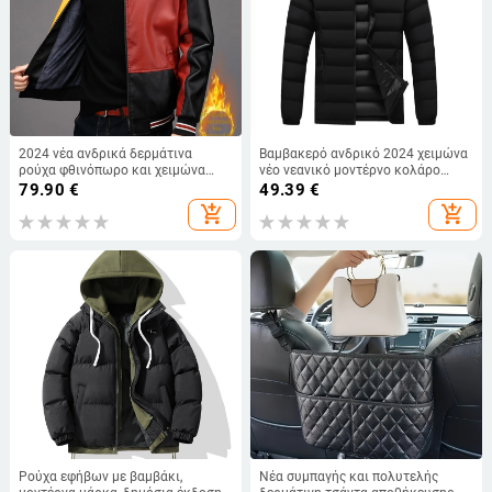
2024 νέα ανδρικά δερμάτινα
Βαμβακερό ανδρικό 2024 χειμώνα
ρούχα φθινόπωρο και χειμώνα
νέο νεανικό μοντέρνο κολάρο
επαγγελματικά casual PU
casual βαμβακερό μπουφάν ζεστό
79.90
€
49.39
€
δερμάτινο κολάρο αντίθεση
plus size παλτό κατασκευαστές
add_shopping_cart
add_shopping_cart
χρώματος μόδας δερμάτινο
χονδρικής
μπουφάν ανδρικό με επένδυση
fleece ζεστό
Ρούχα εφήβων με βαμβάκι,
Νέα συμπαγής και πολυτελής