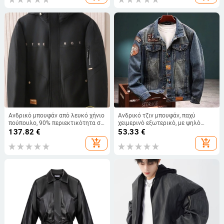
Ανδρικό μπουφάν από λευκό χήνιο
Ανδρικό τζιν μπουφάν, παχύ
πούπουλο, 90% περιεκτικότητα σε
χειμερινό εξωτερικό, με ψηλό
πούπουλο, ανεμοφρακτικό για τον
γιακά, φερμουάρ εμπρός, πολλές
137.82
€
53.33
€
χειμώνα, με κουκούλα, φερμουάρ,
τσέπες, φριζέ άκρες
add_shopping_cart
add_shopping_cart
μοντέλο 4Y106