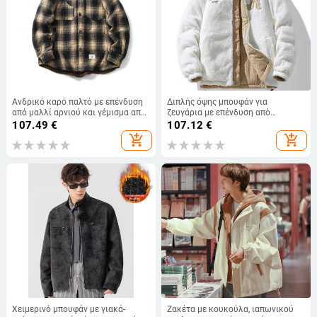
Ανδρικό καρό παλτό με επένδυση
Διπλής όψης μπουφάν για
από μαλλί αρνιού και γέμισμα από
ζευγάρια με επένδυση από
πολυεστέρα, χαλαρή γραμμή,
βαμβάκι, ανδρικό χειμερινό
107.49
€
107.12
€
μονόμπροδο με πέτο, χειμώνας
μπουφάν νέας τεχνολογίας με
add_shopping_cart
add_shopping_cart
2025
επένδυση από φλις, παχύρρευστο
και ζεστό, μοντέρνο μπουφάν
φοιτητικής μάρκας με επένδυση
από βαμβάκι
Χειμερινό μπουφάν με γιακά-
Ζακέτα με κουκούλα, ιαπωνικού