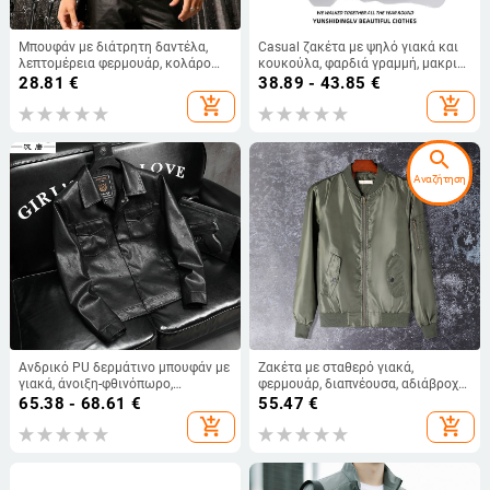
Μπουφάν με διάτρητη δαντέλα,
Casual ζακέτα με ψηλό γιακά και
λεπτομέρεια φερμουάρ, κολάρο
κουκούλα, φαρδιά γραμμή, μακριά
stand, στενή γραμμή, αναπνεόμενο
μανίκια
28.81
€
38.89 - 43.85
€
add_shopping_cart
add_shopping_cart
search
Αναζήτηση
Ανδρικό PU δερμάτινο μπουφάν με
Ζακέτα με σταθερό γιακά,
γιακά, άνοιξη-φθινόπωρο,
φερμουάρ, διαπνέουσα, αδιάβροχη
μονόπετο κλείσιμο, χωρίς
και ανθεκτική στον άνεμο,
65.38 - 68.61
€
55.47
€
κουκούλα, με πολλές τσέπες,
βρετανικό στιλ
add_shopping_cart
add_shopping_cart
κανονικού μήκους