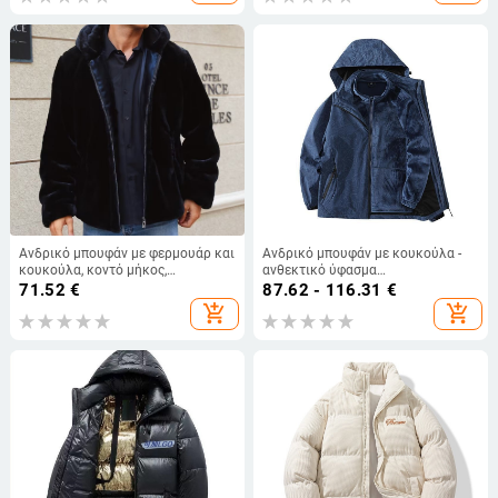
δερμάτινο μπουφάν
επένδυση από πούπουλα,
κορεάτικο, μοντέρνο παλτό για
ζευγάρια
Ανδρικό μπουφάν με φερμουάρ και
Ανδρικό μπουφάν με κουκούλα -
κουκούλα, κοντό μήκος,
ανθεκτικό ύφασμα
αντιανεμικό, με πολλαπλές τσέπες
βαμβακοπολυεστέρα, κύριο
71.52
€
87.62 - 116.31
€
ύφασμα πολυεστέρας, νεανικό
add_shopping_cart
add_shopping_cart
στυλ