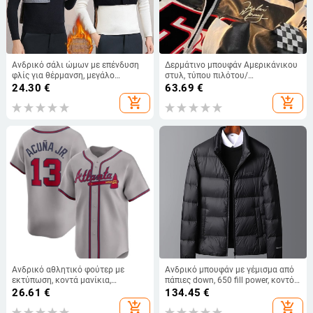
Ανδρικό σάλι ώμων με επένδυση
Δερμάτινο μπουφάν Αμερικάνικου
φλίς για θέρμανση, μεγάλο
στυλ, τύπου πιλότου/
μέγεθος, για λαιμό και μέση,
μοτοσικλέτας, φαρδιά γραμμή, PU
24.30
€
63.69
€
φθινόπωρο–χειμώνας
δέρμα, γιακά με πέτο, κλείσιμο με
add_shopping_cart
add_shopping_cart
μία σειρά κουμπιών
Ανδρικό αθλητικό φούτερ με
Ανδρικό μπουφάν με γέμισμα από
εκτύπωση, κοντά μανίκια,
πάπιες down, 650 fill power, κοντό
στρογγυλή λαιμόκοψη, ελαφρώς
μήκος, στάντ γιακά, φερμουάρ,
26.61
€
134.45
€
χαλαρή γραμμή, μίγμα βαμβακιού-
βασικό εφαρμοστό στυλ για τον
add_shopping_cart
add_shopping_cart
πολυεστέρα (90% πολυεστέρας)
χειμώνα