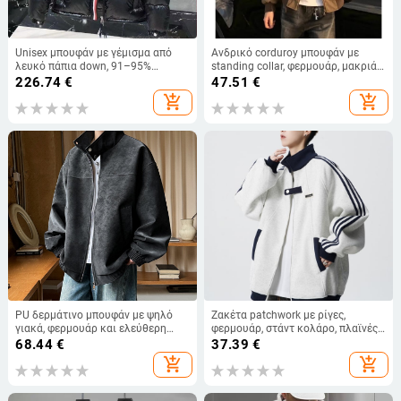
Unisex μπουφάν με γέμισμα από
Ανδρικό corduroy μπουφάν με
λευκό πάπια down, 91–95%
standing collar, φερμουάρ, μακριά
περιεκτικότητα σε down, 750 fill
μανίκια, πλαϊνές τσέπες
226.74
€
47.51
€
power, εξωτερικό νάιλον ύφασμα,
add_shopping_cart
add_shopping_cart
αεροστεγές με φερμουάρ
PU δερμάτινο μπουφάν με ψηλό
Ζακέτα patchwork με ρίγες,
γιακά, φερμουάρ και ελεύθερη
φερμουάρ, στάντ κολάρο, πλαϊνές
γραμμή — Άνοιξη 2025
τσέπες
68.44
€
37.39
€
add_shopping_cart
add_shopping_cart