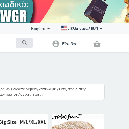
Βοήθεια
/
Ελληνικά
/
EUR
search
account_circle
shopping_basket
Είσοδος
ρά. Αν ψάχνετε δεμένη καπέλο με γείσο, σφαιριστής,
άστημα, σε λογικές τιμές.