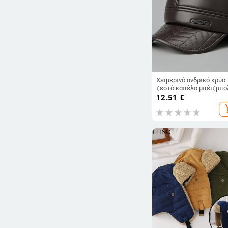
Χειμερινό ανδρικό κρύο
ζεστό καπέλο μπέιζμπο
επένδυση, παχύ δερμάτι
12.51
€
καπέλο παππού,
add_s
περιστασιακό καπέλο
προστασίας αυτιών,
δερμάτινο επίπεδο καπ