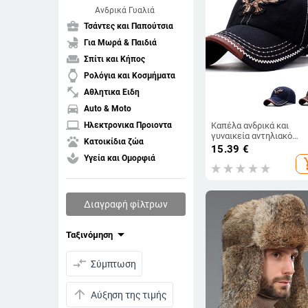
Ανδρικά Γυαλιά
business_center
Τσάντες και Παπούτσια
child_friendly
Για Μωρά & Παιδιά
weekend
Σπίτι και Κήπος
watch
Ρολόγια και Κοσμήματα
fitness_center
Αθλητικα Ειδη
directions_car
Auto & Moto
laptop
Καπέλα ανδρικά και
Ηλεκτρονικα Προιοντα
γυναικεία αντηλιακό
pets
Κατοικίδια ζώα
καπέλο τεσσάρων εποχ
15.39
€
σε σκιά μπέιζμπολ Eagle
spa
Υγεία και Ομορφιά
add_s
κέντημα Κορεατικής
έκδοσης Μοντέρνο
αντηλιακό καπέλο για
ζευγάρια
Διαγραφή φίλτρων
arrow_drop_down
Ταξινόμηση
compare_arrows
Σύμπτωση
arrow_upward
Αύξηση της τιμής