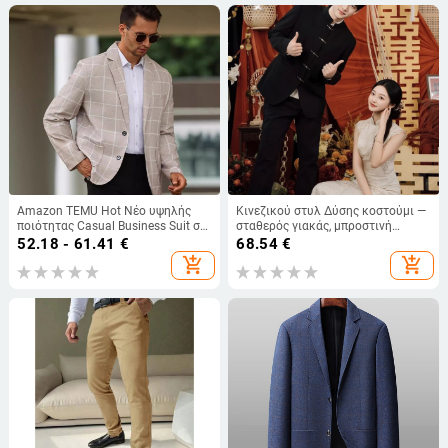
Amazon TEMU Hot Νέο υψηλής
Κινεζικού στυλ Δύσης κοστούμι —
ποιότητας Casual Business Suit σε
σταθερός γιακάς, μπροστινή
απόθεμα Προϊόντα Αποστολή
μπουτονίερα με κουμπιά, 100%
52.18 - 61.41
€
68.54
€
αυθημερόν Ανδρικό κοστούμι
πολυεστέρας, χαλαρή εφαρμογή,
add_shopping_cart
add_shopping_cart
3D ραφές τσέπες