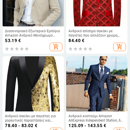
Διασυνοριακό Εξωτερικό Εμπόριο
Ανδρικό επίσημο σακάκι με
Amazon Ανδρικό Μονόχρωμο
παγιέτες που αλλάζουν χρώμα,
Βαμβακερό και Λινό Vintage
σχέδιο ψαριών-κλίμακας,
53.19
€
84.40
€
Casual Επαγγελματικό Κοστούμι
αντίθετος γιακά, Slim fit
add_shopping_cart
add_shopping_cart
Νεανικό Κοστούμι Ευρωπαϊκού
Μεγέθους
Ανδρικό σακάκι με παγιέτες για
Ανδρικό κοστούμι Amazon
χορευτικές παραστάσεις και
AliExpress Independent Station, δύο
επίσημα γεγονότα
τεμαχίων, σε μπλε σκούρο χρώμα
78.40 - 83.02
€
125.09 - 143.55
€
με ρίγες και επίπεδη λαιμόκοψη,