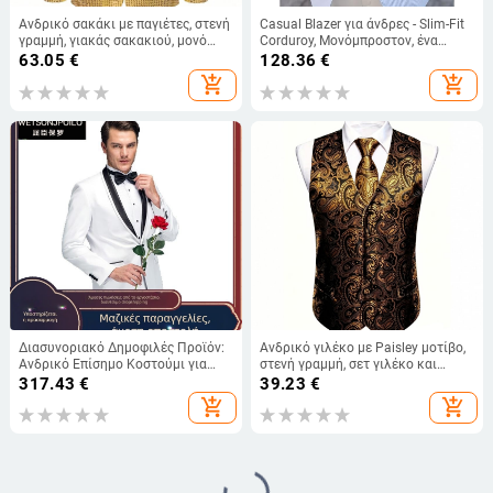
Ανδρικό σακάκι με παγιέτες, στενή
Casual Blazer για άνδρες - Slim-Fit
γραμμή, γιακάς σακακιού, μονό
Corduroy, Μονόμπροστον, ένα
κουμπί, ύφασμα από
κουμπί, Κύριο ύφασμα Λινό,
63.05
€
128.36
€
βαμβακομείγμα, βρετανικό στιλ,
Μονόχρωμο σχέδιο, Αθλητικό
add_shopping_cart
add_shopping_cart
κατάλληλο για όλες τις εποχές
στυλ
Διασυνοριακό Δημοφιλές Προϊόν:
Ανδρικό γιλέκο με Paisley μοτίβο,
Ανδρικό Επίσημο Κοστούμι για
στενή γραμμή, σετ γιλέκο και
Άνοιξη 2025, Λευκό Σατέν
γραβάτα
317.43
€
39.23
€
Στρογγυλό Λαιμόκοψη
add_shopping_cart
add_shopping_cart