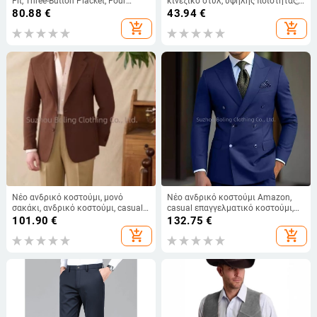
Fit, Three-Button Placket, Four
κινεζικό στυλ, υψηλής ποιότητας,
Seasons, Fall 2025
με γιακά όρθιο, σακάκι με τρία
80.88
€
43.94
€
κουμπιά, πολυεστερικό ύφασμα
add_shopping_cart
add_shopping_cart
Νέο ανδρικό κοστούμι, μονό
Νέο ανδρικό κοστούμι Amazon,
σακάκι, ανδρικό κοστούμι, casual,
casual επαγγελματικό κοστούμι,
επαγγελματικό, στενό, ανδρικό
ανδρικό κοστούμι, βραδινό
101.90
€
132.75
€
κοστούμι, δεξίωση, ένδυση
φόρεμα δύο τεμαχίων
add_shopping_cart
add_shopping_cart
τελετών