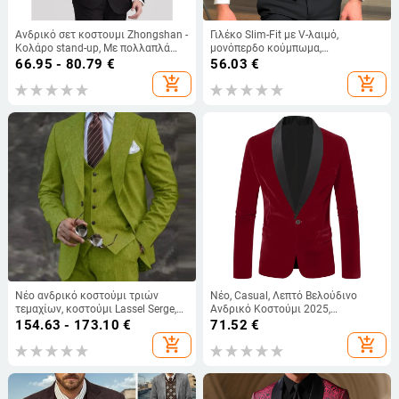
Ανδρικό σετ κοστουμι Zhongshan -
Γιλέκο Slim-Fit με V-λαιμό,
Κολάρο stand-up, Με πολλαπλά
μονόπερδο κούμπωμα,
κουμπιά, Πολυεστερικό ύφασμα,
βαμβακοπολυεστερικό ύφασμα
66.95 - 80.79
€
56.03
€
Εφαρμοστό κόψιμο, Τέσσερις
100%, 3D τσέπες, Κορεατικό στυλ
add_shopping_cart
add_shopping_cart
εποχές
Νέο ανδρικό κοστούμι τριών
Νέο, Casual, Λεπτό Βελούδινο
τεμαχίων, κοστούμι Lassel Serge,
Ανδρικό Κοστούμι 2025,
αφρικανικό κοστούμι για πάρτι,
Διασυνοριακό, Επαγγελματικό,
154.63 - 173.10
€
71.52
€
συνοδός γαμπρού, κοστούμι για
Σακάκι, Πράσινο Κολάρο με
add_shopping_cart
add_shopping_cart
δεξιώσεις και πάρτι
Φρούτα