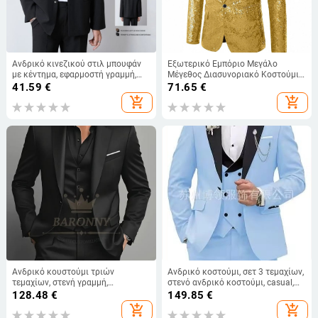
Ανδρικό κινεζικού στιλ μπουφάν
Εξωτερικό Εμπόριο Μεγάλο
με κέντημα, εφαρμοστή γραμμή,
Μέγεθος Διασυνοριακό Κοστούμι
γιακάς τύπου σακακιού, κούμπωμα
Χορού με Πούλιες Συνοδευτικό
41.59
€
71.65
€
με ένα κουμπί, τσέπες 3D,
Χορό Πολύχρωμο Κοστούμι
add_shopping_cart
add_shopping_cart
τελείωμα με ριμπ, πολυεστερικό
Φόρεμα Ρούχα Παράστασης Ρούχα
μίγμα
Σκηνής
Ανδρικό κουστούμι τριών
Ανδρικό κοστούμι, σετ 3 τεμαχίων,
τεμαχίων, στενή γραμμή,
στενό ανδρικό κοστούμι, casual,
μονόμπροτ, φθινοπωρινός
επαγγελματικό φόρεμα γαμπρού,
128.48
€
149.85
€
πολυεστέρας
πάρτι, κοστούμι πάρτι
add_shopping_cart
add_shopping_cart