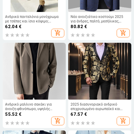
Ανδρικά παντελόνια μονόχρωμα
Νέο ανοιξιάτικο κοστούμι 2025
με τσέπες και ίσιο κόψιμο;
για άνδρες, παλτό, μεσήλικας,
κλείσιμο με τρεις σειρές
επαγγελματικό, casual, ταιριαστό
62.04
€
80.82
€
κουμπιών; ύφασμα από μίγμα
καρό, απλό, φλατ γιακά
add_shopping_cart
add_shopping_cart
χημικών ινών με ακεταϊκές ίνες;
στενή γραμμή; κυκλοφόρησαν το
καλοκαίρι 2023
Ανδρικό μαλλινο σακάκι για
2025 διασυνοριακό ανδρικό
άνοιξη-φθινόπωρο, υψηλής
επιχρυσωμένο ευρωπαϊκό και
ποιότητας, παχύτερο μαλλί,
αμερικανικό φόρεμα απόδοσης
55.52
€
67.57
€
κορεατικό casual στυλ
νυχτερινό κέντρο διασκέδασης
add_shopping_cart
add_shopping_cart
κοστούμι ρεσεψιόν παλτό
δεξιώσεων γάμου κοστούμι
χονδρικής