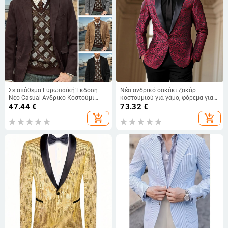
Σε απόθεμα Ευρωπαϊκή Έκδοση
Νέο ανδρικό σακάκι ζακάρ
Νέο Casual Ανδρικό Κοστούμι
κοστουμιού για γάμο, φόρεμα για
Amazon Fashion Plus Size
δεξιώσεις και εμφανίσεις του
47.44
€
73.32
€
Μπουφάν Wish Independent Station
2025
add_shopping_cart
add_shopping_cart
Ιαπωνία και Νότια Κορέα
Ευρωπαϊκός Σταθμός