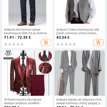
Ανδρικά παντελόνια casual
Ανδρικό Γιλέκο Κοστουμιού από
κουστουμιού Slim Fit με ελαστική
Σουέτ, κανονικό, στενό γιλέκο,
μέση, ύφασμα corduroy-linen
Crossborder
71.91 - 72.33
€
43.34
€
add_shopping_cart
add_shopping_cart
24 διασυνοριακό εξωτερικό
Ανδρικό σακάκι σε ιαπωνικό στυλ,
εμπόριο μεγάλων μεγεθών
casual κοστούμι, στενή γραμμή, με
ανδρικό κοστούμι τριών τεμαχίων
ένα κουμπί, μίξη βαμβακιού και