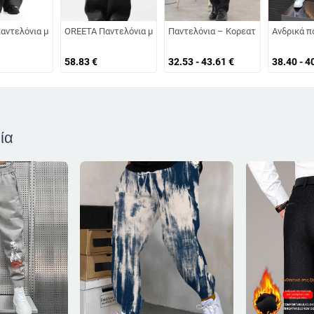
βους, 90% πολυεστέρα, καθημερινή χρήση τεσσάρων εποχών
λίς επένδυση, για τον χειμώνα, υψηλή μέση, αντιανεμικά και αδιάβροχα, ίσια
αντελόνια με ίσιο πόδι από πολυεστέρα, διακόσμηση με κουμπιά, νεανικό στυ
OREETA Παντελόνια με πιέτες, φαρδιά γραμμή, χαλαρή εφαρμο
Παντελόνια – Κορεατικού στιλ ίσια 
Ανδρικά π
58.83
€
32.53 - 43.61
€
38.40 - 4
ία