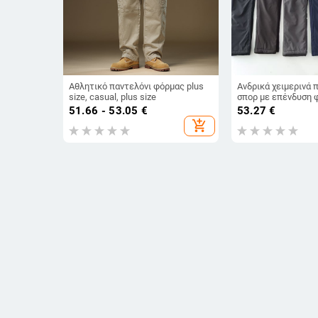
Αθλητικό παντελόνι φόρμας plus
Ανδρικά χειμερινά 
size, casual, plus size
σπορ με επένδυση φ
ίσια γραμμή, με κορ
51.66 - 53.05
€
53.27
€
ελαστική μέση
add_shopping_cart