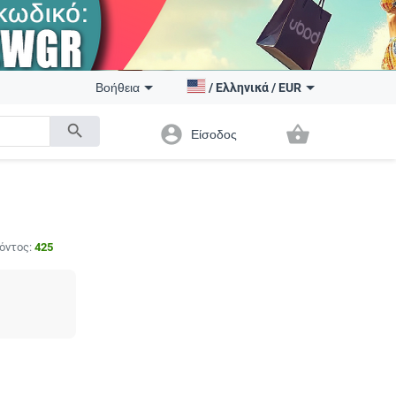
Βοήθεια
/
Ελληνικά
/
EUR
search
account_circle
shopping_basket
Είσοδος
όντος:
425