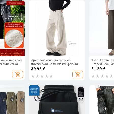
 από συνθετικό
Αμερικάνικού στιλ αντρικά
TN DD 2026 Κρ
αι ανθεκτικά
παντελόνια με πλισέ και φαρδιά
Draped Look, Ά
δυση φλίς,
γραμμή, drape σιλουέτα μέχρι
Χαλαρά Παντελ
39.96
€
51.29
€
 μοτοσικλέτας
πάτωμα, Cleanfit, άνοιξη
Γραμμή για Μι
add_shopping_cart
add_shopping_cart
ύ, στενή