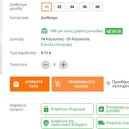
Διαθέσιμα
30
32
34
36
38
μεγέθη:
Κατάσταση:
Διαθέσιμο
redeem
NEWGR
-10% για νέους χρήστες με κωδικό:
Διανομή:
14 Αύγουστος - 21 Αύγουστος
Εύκολη επιστροφή
Τιμή παράδοσης:
5.11
€
remove
add
Ποσότητα:
1
ΑΓΟΡΆΣΤΕ
ΠΡΟΣΘΉΚΗ ΣΤΟ
Προσθήκη
local_mall
add_shopping_cart
favorite
αγαπημέ
ΤΏΡΑ
ΚΑΛΆΘΙ
Ασφάλεια
Επιστροφή χ
lock
assignment_return
Ασφάλεια πληρωμής
αγορών:
εμπόδια
Ασφάλεια στα
policy
local_shipping
Ασφαλής πα
προσωπικά δεδομένα