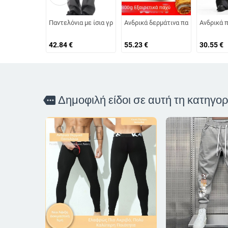
Παντελόνια με ίσια γραμμή από πολυεστέρα για αγόρια εφή
Ανδρικά δερμάτινα παντελόνια με φ
Ανδρικά π
42.84
€
55.23
€
30.55
€
Δημοφιλή είδοι σε αυτή τη κατηγορ
more