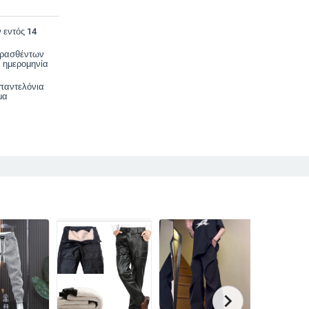
 εντός 14
ορασθέντων
 ημερομηνία
 παντελόνια
μα
chevron_right