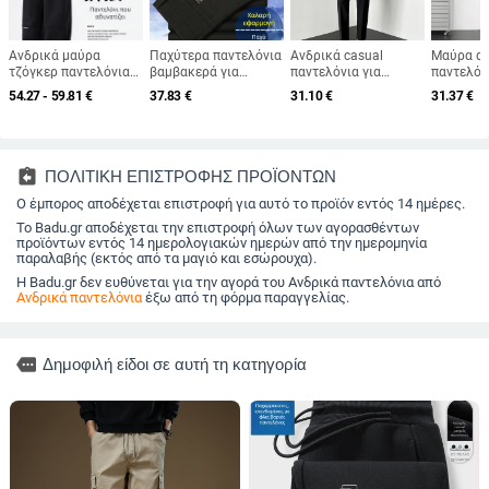
Ανδρικά μαύρα
Παχύτερα παντελόνια
Ανδρικά casual
Μαύρα α
τζόγκερ παντελόνια
βαμβακερά για
παντελόνια για
παντελόνι
για την άνοιξη, ζεστά
φθινοπωρο-χειμώνα,
άνοιξη-φθινόπωρο,
γραμμή μ
54.27 - 59.81
€
37.83
€
31.10
€
31.37
€
και καθημερινά,
υψηλή μέση, ευρύ ίσιο
μαύρα, ελαφριά, στενή
πτώση, μ
ελεύθερη γραμμή,
κόψιμο, για μεσήλικες
εφαρμογή, ίσιο
τον αστρ
ύφασμα βαμβάκι-μίξη,
και ηλικιωμένους
κόψιμο, μήκος 9/10,
premium 
64% βαμβάκι, μοντέλο
άνδρες
με πτυχωτό ύφασμα
για επίση
2026
ντύσιμο
assignment_return
ΠΟΛΙΤΙΚΗ ΕΠΙΣΤΡΟΦΗΣ ΠΡΟΪΟΝΤΩΝ
Ο έμπορος αποδέχεται επιστροφή για αυτό το προϊόν εντός 14 ημέρες.
Το Badu.gr αποδέχεται την επιστροφή όλων των αγορασθέντων
προϊόντων εντός 14 ημερολογιακών ημερών από την ημερομηνία
παραλαβής (εκτός από τα μαγιό και εσώρουχα).
Η Badu.gr δεν ευθύνεται για την αγορά του Ανδρικά παντελόνια από
Ανδρικά παντελόνια
έξω από τη φόρμα παραγγελίας.
more
Δημοφιλή είδοι σε αυτή τη κατηγορία