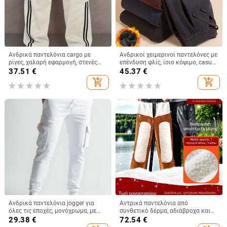
Ανδρικά παντελόνια cargo με
Ανδρικοί χειμερινοί παντελόνες με
ρίγες, χαλαρή εφαρμογή, στενές
επένδυση φλίς, ίσιο κόψιμο, casual
μανσέτες στον αστράγαλο,
αθλητικά, ζεστά και ανθεκτικά
37.51
€
45.37
€
αμερικανικού στυλ εργασίας
στον άνεμο
add_shopping_cart
add_shopping_cart
Ανδρικά παντελόνια jogger για
Αντρικά παντελόνια από
όλες τις εποχές, μονόχρωμα, με
συνθετικό δέρμα, αδιάβροχα και
πολλές τσέπες, με στενές
ανθεκτικά στον αέρα, με επένδυση
29.38
€
72.54
€
μανσέτες, χαλαρό casual-workwear
φλίς, παχιά, για οδήγηση