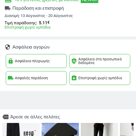
local_shipping
Παράδοση και επιστροφή
Διανομή:
13 Αύγουστος - 20 Αύγουστος
€
Τιμή παράδοσης:
5.11
Επιστροφή χωρίς εμπόδια
security
Ασφάλεια αγορών
Ασφάλεια στα προσωπικά
lock
policy
Ασφάλεια πληρωμής
δεδομένα
local_shipping
assignment_return
Ασφαλής παράδοση
Επιστροφή χωρίς εμπόδια
more
Άρεσε σε άλλες πελάτες