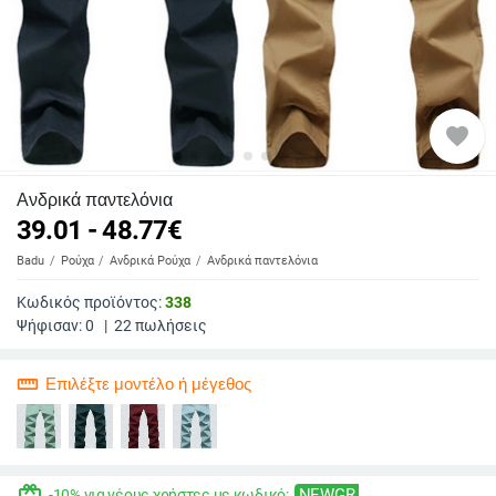
favorite
Ανδρικά παντελόνια
39.01 - 48.77
€
Badu
Ρούχα
Ανδρικά Ρούχα
Ανδρικά παντελόνια
Κωδικός προϊόντος:
338
Ψήφισαν:
0
|
22
πωλήσεις
straighten
Επιλέξτε μοντέλο ή μέγεθος
redeem
NEWGR
-10% για νέους χρήστες με κωδικό: