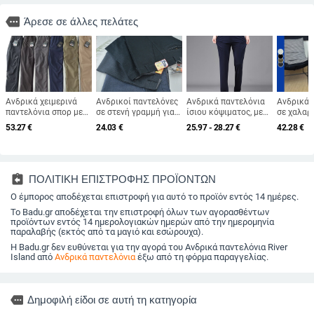
more
Άρεσε σε άλλες πελάτες
Ανδρικά χειμερινά
Ανδρικοί παντελόνες
Ανδρικά παντελόνια
Ανδρικά 
παντελόνια σπορ με
σε στενή γραμμή για
ίσιου κόψιματος, με
σε χαλαρ
επένδυση φλίς,
επαγγελματικό
ελαστικότητα,
φαρδιά μ
53.27
€
24.03
€
25.97 - 28.27
€
42.28
€
φαρδιά ίσια γραμμή,
ντύσιμο, μαύρες, για
τεσσάρων εποχών,
100% πολ
με κορδόνι και
όλες τις εποχές
χωρίς σιδέρωμα,
για άνοιξ
ελαστική μέση
μακριά παντελόνια
φθινόπω
για γραφείο
assignment_return
ΠΟΛΙΤΙΚΗ ΕΠΙΣΤΡΟΦΗΣ ΠΡΟΪΟΝΤΩΝ
Ο έμπορος αποδέχεται επιστροφή για αυτό το προϊόν εντός 14 ημέρες.
Το Badu.gr αποδέχεται την επιστροφή όλων των αγορασθέντων
προϊόντων εντός 14 ημερολογιακών ημερών από την ημερομηνία
παραλαβής (εκτός από τα μαγιό και εσώρουχα).
Η Badu.gr δεν ευθύνεται για την αγορά του Ανδρικά παντελόνια River
Island από
Ανδρικά παντελόνια
έξω από τη φόρμα παραγγελίας.
more
Δημοφιλή είδοι σε αυτή τη κατηγορία