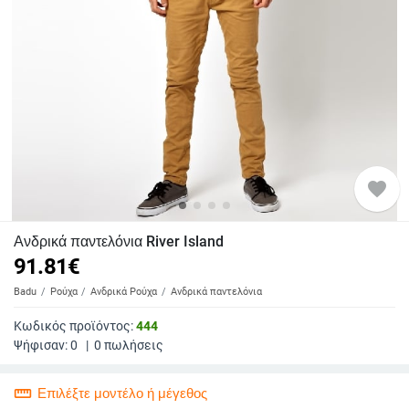
favorite
Ανδρικά παντελόνια River Island
91.81
€
Badu
Ρούχα
Ανδρικά Ρούχα
Ανδρικά παντελόνια
Κωδικός προϊόντος:
444
Ψήφισαν:
0
|
0
πωλήσεις
straighten
Επιλέξτε μοντέλο ή μέγεθος