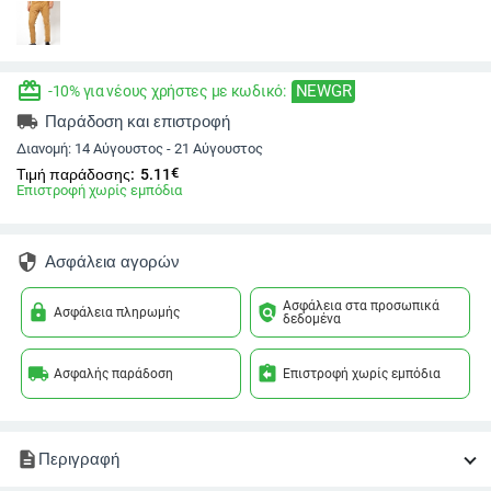
redeem
NEWGR
-10% για νέους χρήστες με κωδικό:
local_shipping
Παράδοση και επιστροφή
Διανομή:
14 Αύγουστος - 21 Αύγουστος
€
Τιμή παράδοσης:
5.11
Επιστροφή χωρίς εμπόδια
security
Ασφάλεια αγορών
Ασφάλεια στα προσωπικά
lock
policy
Ασφάλεια πληρωμής
δεδομένα
local_shipping
assignment_return
Ασφαλής παράδοση
Επιστροφή χωρίς εμπόδια
description
Περιγραφή