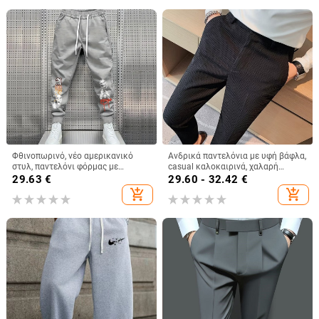
Φθινοπωρινό, νέο αμερικανικό
Ανδρικά παντελόνια με υφή βάφλα,
στυλ, παντελόνι φόρμας με
casual καλοκαιρινά, χαλαρή
τυπωμένα λουλούδια και φιόγκο,
πτώση, κομψή εφαρμογή slim-fit
29.63
€
29.60 - 32.42
€
σε μεγάλα μεγέθη, για άνδρες,
add_shopping_cart
add_shopping_cart
αθλητικό, casual παντελόνι