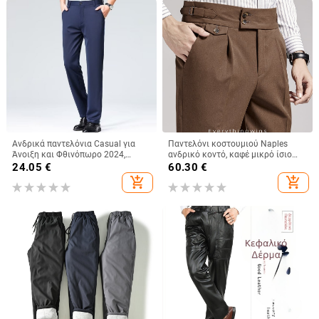
Ανδρικά παντελόνια Casual για
Παντελόνι κοστουμιού Naples
Άνοιξη και Φθινόπωρο 2024,
ανδρικό κοντό, καφέ μικρό ίσιο
Χοντρά, Χαλαρά, σε ίσια γραμμή,
παντελόνι με ντραπέ,
24.05
€
60.30
€
για μπαμπά, μεσήλικες,
επαγγελματικό, casual, ψηλόμεσο,
add_shopping_cart
add_shopping_cart
πολυχρηστικά, χωρίς σίδερο
ανδρικό, στενής εφαρμογής