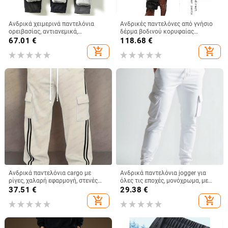
Ανδρικά χειμερινά παντελόνια
Ανδρικές παντελόνες από γνήσιο
ορειβασίας, αντιανεμικά,
δέρμα βοδινού κορυφαίας
αδιάβροχα, παχιά επένδυση, ίσια
ποιότητας, ζεστές, για
67.01
€
118.68
€
γραμμή, μέση μεσαίας ύψους
μοτοσικλέτα, εξωτερική χρήση,
add_shopping_cart
add_shopping_cart
υψηλή μέση,
ανεμοπροστατευτικές.
Ανδρικά παντελόνια cargo με
Ανδρικά παντελόνια jogger για
ρίγες, χαλαρή εφαρμογή, στενές
όλες τις εποχές, μονόχρωμα, με
μανσέτες στον αστράγαλο,
πολλές τσέπες, με στενές
37.51
€
29.38
€
αμερικανικού στυλ εργασίας
μανσέτες, χαλαρό casual-workwear
add_shopping_cart
add_shopping_cart
στυλ