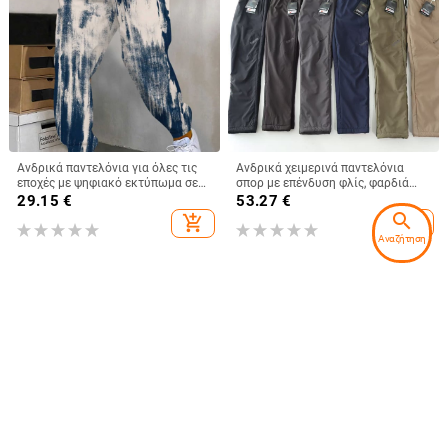
Ανδρικά παντελόνια για όλες τις
Ανδρικά χειμερινά παντελόνια
εποχές με ψηφιακό εκτύπωμα σε
σπορ με επένδυση φλίς, φαρδιά
στυλ μελάνι, ελαστική μέση, ίσια
ίσια γραμμή, με κορδόνι και
29.15
€
53.27
€
γραμμή
ελαστική μέση
search
add_shopping_cart
add_shopping_cart
Αναζήτηση