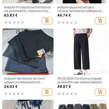
Ανδρικά PU δερμάτινα παντελόνια
Ανδρικά χειμωνιάτικα φλις
για μοτοσικλέτα - κορεατικό στυλ,
τζόγκερ παντελόνια, καθημερινά,
στενή γραμμή, κωνικοί παντελόνες
παχιά και ζεστά, χαλαρή γραμμή,
63.83
€
46.74
€
μεγάλο μέγεθος, Silver Fox φλίς
add_shopping_cart
add_shopping_cart
Ανδρικοί παντελόνες σε στενή
TN DD 2026 Παντελόνια cropped
γραμμή για επαγγελματικό
με ρέουστη υφή, ανδρικά φαρδιά
ντύσιμο, μαύρες, για όλες τις
παντελόνια για χαμηλό ανάστημα
24.03
€
48.87
€
εποχές
add_shopping_cart
add_shopping_cart