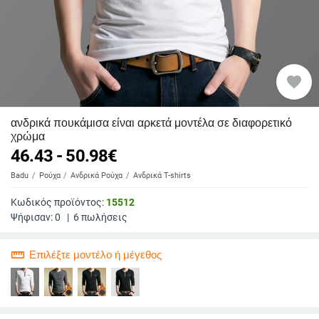
favorite
ανδρικά πουκάμισα είναι αρκετά μοντέλα σε διαφορετικό
χρώμα
46.43 - 50.98
€
Badu
Ρούχα
Ανδρικά Ρούχα
Ανδρικά T-shirts
Κωδικός προϊόντος:
15512
Ψήφισαν:
0
|
6
πωλήσεις
straighten
Επιλέξτε μοντέλο ή μέγεθος