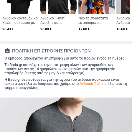
Ανδρικό κοντομάνικο
Ανδρικό T-shirt
Νέο τρισδιάστατα
Ανδρικό T
Χένλι πουκάμισο με
Άνοιξης και
εκτυπωμένο
Ανδρικό
γιακά-στάση και
Φθινοπώρου, Νεανικό
μπλουζάκι για άνδρες,
Δράκος 
26.43
€
26.88
€
17.08
€
16.68
€
τσεπούλα-πατς, με
T-shirt Αμερικανικού
γυναίκες,
Εκτυπωμέν
μπροστινό κουμπί;
Στυλ από Μπαμπού
κοντομάνικο,
Γραφικά 
διαπνέουσα ανάμειξη
Βαμβάκι με
τρόμους, Freddie
Μανίκι St
ινών σπαντεξ; βάρος
Μακρυμάνικο,
Krueger, Jason, μόδα,
Καλοκαίρ
υφάσματος 180–250
Ανδρικό T-shirt Henley
αθλητικός χορός
assignment_return
ΠΟΛΙΤΙΚΗ ΕΠΙΣΤΡΟΦΗΣ ΠΡΟΪΟΝΤΩΝ
g; αθλητικό στυλ για
Υψηλής
καλοκαίρι, άνοιξη και
Ο έμπορος αποδέχεται επιστροφή για αυτό το προϊόν εντός 14 ημέρες.
Ελαστικότητας,
φθινοπωρο
Γρήγορου
Το Badu.gr αποδέχεται την επιστροφή όλων των αγορασθέντων
Στεγνώματος,
προϊόντων εντός 14 ημερολογιακών ημερών από την ημερομηνία
Αναπνέον
παραλαβής (εκτός από τα μαγιό και εσώρουχα).
Η Badu.gr δεν ευθύνεται για την αγορά του ανδρικά πουκάμισα είναι
αρκετά μοντέλα σε διαφορετικό χρώμα από
Ανδρικά T-shirts
έξω από τη
φόρμα παραγγελίας.