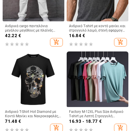
Ανδρικά cargo παντελόνια
Ανδρικό T-shirt με κοντό μανίκι και
μεγάλου μεγέθους με πλαϊνές
στρογγυλό λαιμό, στενή εφαρμογή,
τσέπες με καπάκια, φαρδιά γραμμή
δροσερό μείγμα πολυεστέρα, 180
42.22
€
16.84
€
g, κατάλληλο για καθημερινή
add_shopping_cart
add_shopping_cart
χρήση το καλοκαίρι, την άνοιξη
και το φθινόπωρο.
Ανδρικό T-Shirt Hot Diamond με
Factory M-12XL Plus Size Ανδρικό
Κοντό Μανίκι και Νεκροκεφαλές,
T-shirt με Λεπτή Στρογγυλή
Μοντέρνο Ευρωπαϊκό T-Shirt Spirit
Λαιμόκοψη και Γρήγορο Στέγνωμα,
71.48
€
16.93 - 18.77
€
Boy, Μεγάλο Μέγεθος, Casual
Κοντομάνικο, Καλοκαιρινό, Λεπτό,
add_shopping_cart
add_shopping_cart
Ανδρικό Ημίμανικο, από Βαμβάκι
Μακρύ T-shirt με Μισό Μανίκια