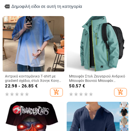
more
Δημοφιλή είδοι σε αυτή τη κατηγορία
Αντρικό κοντομάνικο T‑shirt με
Μπουφάν Στυλ Ζευγαριού Ανδρικό
gradient σχέδιο, στυλ Χονγκ Κονγκ,
Μπουφάν Βουνού Μπουφάν
color-block, φαρδιά γραμμή
Υπαίθρου Ορειβασίας Μπουφάν
22.98 - 26.85
€
50.57
€
7870 Νεανικό Χαλαρό
add_shopping_cart
add_shopping_cart