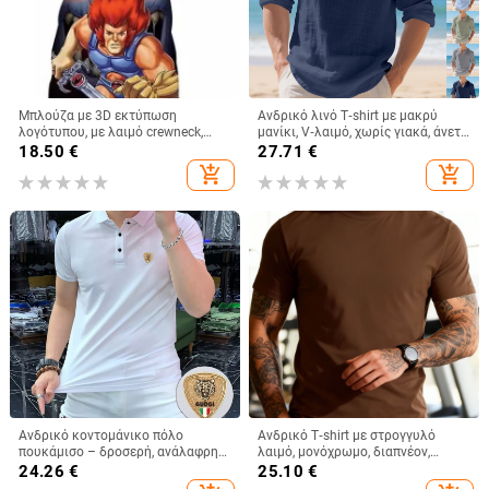
Μπλούζα με 3D εκτύπωση
Ανδρικό λινό T‑shirt με μακρύ
λογότυπου, με λαιμό crewneck,
μανίκι, V‑λαιμό, χωρίς γιακά, άνετη
κοντά μανίκια, πολυεστέρα,
γραμμή
18.50
€
27.71
€
ψηφιακή εκτύπωση
add_shopping_cart
add_shopping_cart
Ανδρικό κοντομάνικο πόλο
Ανδρικό T‑shirt με στρογγυλό
πουκάμισο – δροσερή, ανάλαφρη
λαιμό, μονόχρωμο, διαπνέον,
εφαρμογή, γιακάς πόλο, casual
γρήγορο στέγνωμα, βασικό
24.26
€
25.10
€
καλοκαιρινό στυλ
στρώμα για αθλητικά, κοντό