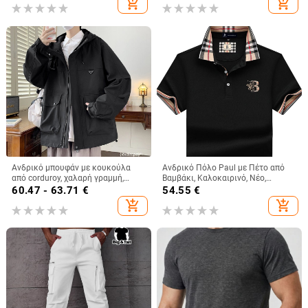
add_shopping_cart
add_shopping_cart
μανίκι
Ανδρικό μπουφάν με κουκούλα
Ανδρικό Πόλο Paul με Πέτο από
από corduroy, χαλαρή γραμμή,
Βαμβάκι, Καλοκαιρινό, Νέο,
αποσπώμενη κουκούλα, μακριά
Επαγγελματικό, Casual, Ριχτό,
60.47 - 63.71
€
54.55
€
μανίκια, κανονικό μήκος, κύριο
Κοντομάνικο T-Shirt, Ανδρικό,
add_shopping_cart
add_shopping_cart
ύφασμα: τρίχωμα κουνελιού,
Μοντέρνο
Άνοιξη 2025