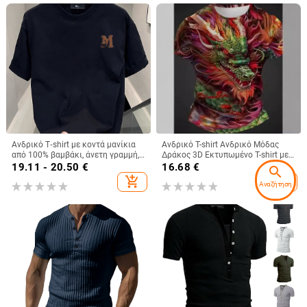
Ανδρικό T‑shirt με κοντά μανίκια
Ανδρικό T-shirt Ανδρικό Μόδας
από 100% βαμβάκι, άνετη γραμμή,
Δράκος 3D Εκτυπωμένο T-shirt με
στρογγυλή λαιμόκοψη,
Γραφικά Ζώων Κοντό Μανίκι
19.11 - 20.50
€
16.68
€
search
γεωμετρικό σχέδιο, ανάλαφρο για
Streetwear Καλοκαίρι Casual
add_shopping_cart
add_shopping_cart
Αναζήτηση
το καλοκαίρι 2025