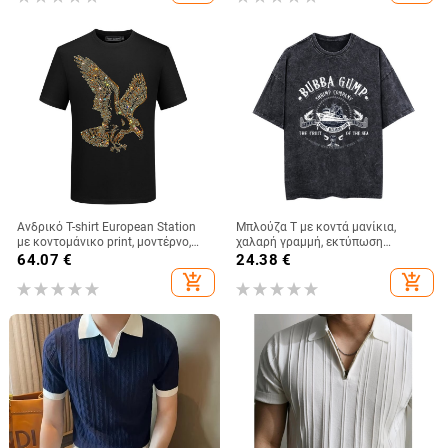
Mercerized
Ανδρικό T-shirt European Station
Μπλούζα T με κοντά μανίκια,
με κοντομάνικο print, μοντέρνο,
χαλαρή γραμμή, εκτύπωση
ζεστό, Diamond Clothes, ανδρικό,
καρτούν, 95% βαμβάκι
64.07
€
24.38
€
φαρδύ, Social Body Shirt, μεγάλο
add_shopping_cart
add_shopping_cart
μέγεθος