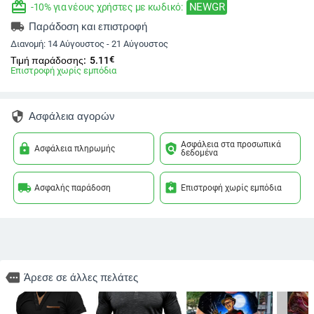
redeem
NEWGR
-10% για νέους χρήστες με κωδικό:
local_shipping
Παράδοση και επιστροφή
Διανομή:
14 Αύγουστος - 21 Αύγουστος
€
Τιμή παράδοσης:
5.11
Επιστροφή χωρίς εμπόδια
security
Ασφάλεια αγορών
Ασφάλεια στα προσωπικά
lock
policy
Ασφάλεια πληρωμής
δεδομένα
local_shipping
assignment_return
Ασφαλής παράδοση
Επιστροφή χωρίς εμπόδια
more
Άρεσε σε άλλες πελάτες