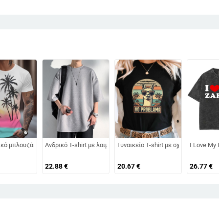
νίκι, με γιακά, επαγγελματικό στυλ
όδας T-shirt με φαρδιά στρογγυλή λαιμόκοψη, ανδρικό μοντέρνο κοντομάνικ
κό μπλουζάκι Street Fashion Cross-Border της Amazon, casual, σπορ, 3D ψη
Ανδρικό T-shirt με λαιμόκοψη crewneck, 3/4 μανίκια, Jacquar
Γυναικείο T-shirt με σχέδιο No Prob
I Love My 
22.88
€
20.67
€
26.77
€