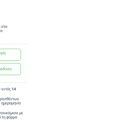
 στα
να
ωρίς
ράδοση
 εντός 14
ορασθέντων
 ημερομηνία
 πουκάμισα με
 τη φόρμα