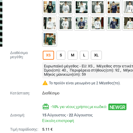
Διαθέσιμα
XS
S
M
L
XL
μεγέθη:
Ευρωπαϊκό μέγεθος - EU:
XS
Μέγεθος στην ετικέτ
Ώμοι(cm):
40
Περιφέρεια στήθους(cm):
92
Μήκο
Μήκος μανικιών(cm):
59
warning
Το προϊόν είναι μειωμένο με 2 Μέγεθος(το).
Κατάσταση:
Διαθέσιμο
redeem
NEWGR
-10% για νέους χρήστες με κωδικό:
Διανομή:
15 Αύγουστος - 22 Αύγουστος
Εύκολη επιστροφή
Τιμή παράδοσης:
5.11
€