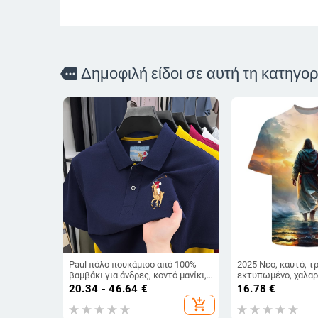
Δημοφιλή είδοι σε αυτή τη κατηγορ
more
Paul πόλο πουκάμισο από 100%
2025 Νέο, καυτό, τ
βαμβάκι για άνδρες, κοντό μανίκι,
εκτυπωμένο, χαλαρ
με γιακά, επαγγελματικό στυλ
μπλουζάκι με στρο
20.34 - 46.64
€
16.78
€
λαιμόκοψη και κοντ
add_shopping_cart
μεγάλα μεγέθη, σε 
με τρισδιάστατη ε