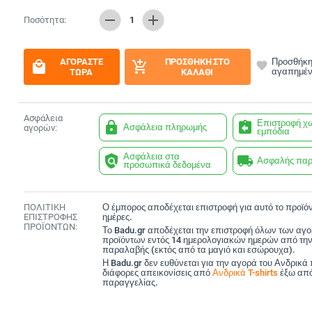
remove
add
Ποσότητα:
1
ΑΓΟΡΆΣΤΕ
ΠΡΟΣΘΉΚΗ ΣΤΟ
Προσθήκη
local_mall
add_shopping_cart
favorite
αγαπημέ
ΤΏΡΑ
ΚΑΛΆΘΙ
Ασφάλεια
Επιστροφή χ
lock
assignment_return
Ασφάλεια πληρωμής
αγορών:
εμπόδια
Ασφάλεια στα
policy
local_shipping
Ασφαλής πα
προσωπικά δεδομένα
ΠΟΛΙΤΙΚΗ
Ο έμπορος αποδέχεται επιστροφή για αυτό το προϊόν
ΕΠΙΣΤΡΟΦΗΣ
ημέρες.
ΠΡΟΪΟΝΤΩΝ:
Το Badu.gr αποδέχεται την επιστροφή όλων των αγ
προϊόντων εντός 14 ημερολογιακών ημερών από την
παραλαβής (εκτός από τα μαγιό και εσώρουχα).
Η Badu.gr δεν ευθύνεται για την αγορά του Ανδρικά
διάφορες απεικονίσεις από
Ανδρικά T-shirts
έξω από
παραγγελίας.