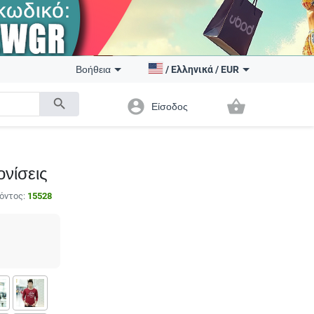
Βοήθεια
/
Ελληνικά
/
EUR
search
account_circle
shopping_basket
Είσοδος
νίσεις
όντος:
15528