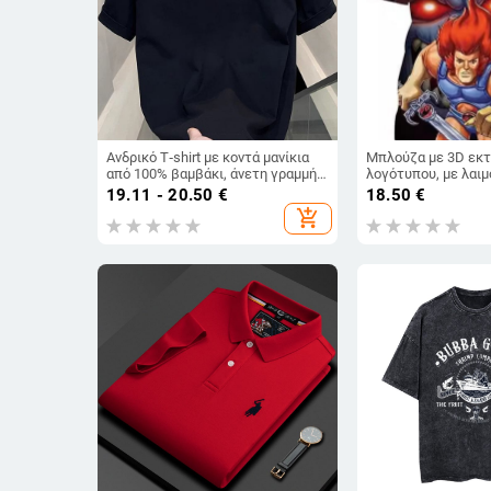
Ανδρικό T‑shirt με κοντά μανίκια
Μπλούζα με 3D εκ
από 100% βαμβάκι, άνετη γραμμή,
λογότυπου, με λαιμ
στρογγυλή λαιμόκοψη,
κοντά μανίκια, πολ
19.11 - 20.50
€
18.50
€
γεωμετρικό σχέδιο, ανάλαφρο για
ψηφιακή εκτύπωση
add_shopping_cart
το καλοκαίρι 2025