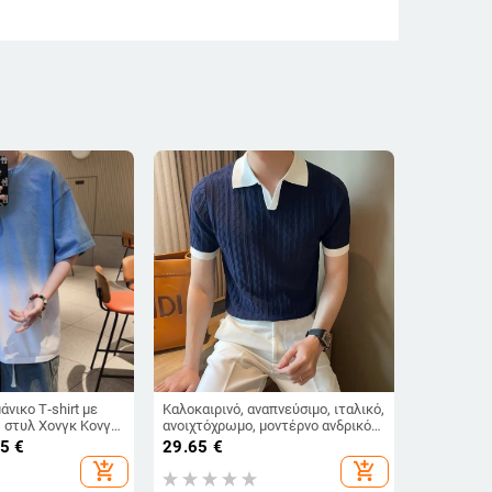
άνικο T‑shirt με
Καλοκαιρινό, αναπνεύσιμο, ιταλικό,
, στυλ Χονγκ Κονγκ,
ανοιχτόχρωμο, μοντέρνο ανδρικό
αρδιά γραμμή
πόλο με γιακά V, ελαστική υφή
85
€
29.65
€
ζακάρ, στενή εφαρμογή, πλεκτό με
add_shopping_cart
add_shopping_cart
κοντό μανίκι