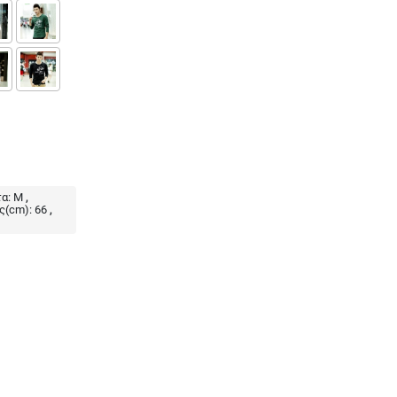
α:
M
ς(cm):
66