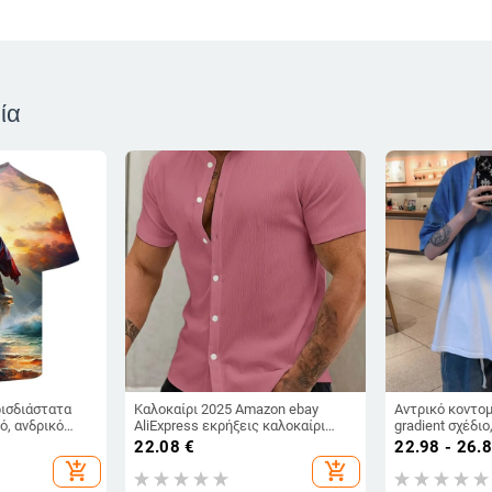
ία
ρισδιάστατα
Καλοκαίρι 2025 Amazon ebay
Αντρικό κοντομ
ό, ανδρικό
AliExpress εκρήξεις καλοκαίρι
gradient σχέδιο
γγυλή
καλοκαίρι με V λαιμόκοψη, νέο
color-block, φ
22.08
€
22.98 - 26.
ομάνικο, για
μονόχρωμο ζακέτα με κοντό μανίκι
add_shopping_cart
add_shopping_cart
φαρδιά γραμμή,
ανδρικό πουκάμισο με γιακά και
κτύπωση.
στάμπα