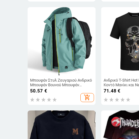
Μπουφάν Στυλ Ζευγαριού Ανδρικό
Ανδρικό T-Shirt Hot
Μπουφάν Βουνού Μπουφάν
Κοντό Μανίκι και 
Υπαίθρου Ορειβασίας Μπουφάν
Μοντέρνο Ευρωπαϊκό 
50.57
€
71.48
€
7870 Νεανικό Χαλαρό
Boy, Μεγάλο Μέγεθ
add_shopping_cart
Ανδρικό Ημίμανικο,
Mercerized