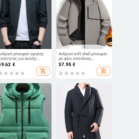
Ανδρικό μπουφάν υψηλής
Ανδρικό soft shell μπουφάν
ποιότητας για άνοιξη-
με φλίς επένδυση,
φθινόπωρο, με γιακά
κουκούλα, στενή γραμμή,
59.62
€
57.95
€
μπέιζμπολ, αντιρυτιδικό
γιακά στήριξης
add_shopping_cart
add_shopping_cart
ύφασμα, ευέλικτο casual
ένδυμα