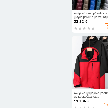
Ανδρικό ελαφρύ γιλέκο
χωρίς μανίκια με γέμισμ
από βαμβάκι, εξωτερικ
23.82
€
ύφασμα νάιλον, επένδυσ
add_s
πολυεστερική, φαρδιά
γραμμή
Ανδρικό χειμερινό μπου
με κουκούλα και
αποσπώμενη επένδυση 
119.36
€
φλίς, φερμουάρ, άνετη
add_s
γραμμή, μεσαίο μήκος