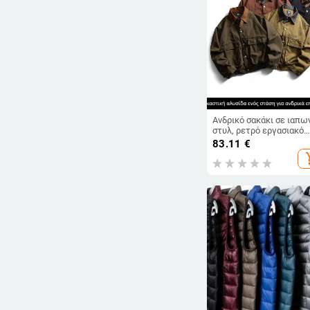
Ανδρικό σακάκι σε ιαπω
στυλ, ρετρό εργασιακό
πανωφόρι με χρωματικ
83.11
€
μπλοκ και πέτο,
add_s
φθινοπωρινή συλλογή 2