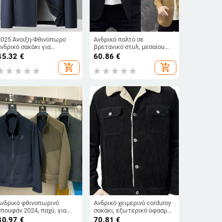
2025 Άνοιξη-Φθινόπωρο
Ανδρικό παλτό σε
ανδρικό σακάκι για
βρετανικό στυλ, μεσαίου
μεσήλικες και
μήκους, μονόκουμπωτο,
45.32
€
60.86
€
ηλικιωμένους, μονόχρωμο
γιακά τύπου σακακιού,
add_shopping_cart
add_shopping_cart
με πέτο, στυλ στελεχών/
εφαρμοστό σιλουέτα.
διοικητικό
Ανδρικό φθινοπωρινό
Ανδρικό χειμερινό corduroy
μπουφάν 2024, παχύ, για
σακάκι, εξωτερικό ύφασμα
μεσήλικους άνδρες, casual
100% βαμβάκι, επένδυση
80.97
€
70.81
€