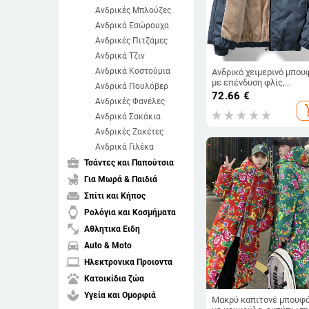
Ανδρικές Μπλούζες
Ανδρικά Εσώρουχα
Ανδρικές Πιτζάμες
Ανδρικά Τζιν
Ανδρικά Κοστούμια
Ανδρικό χειμερινό μπου
με επένδυση φλίς,
Ανδρικά Πουλόβερ
παχύτερο ύφασμα, με
72.66
€
Ανδρικές Φανέλες
σταθερό γιακά και
add_s
φερμουάρ, μακριά μανίκ
Ανδρικά Σακάκια
Ανδρικές Ζακέτες
Ανδρικά Γιλέκα
business_center
Τσάντες και Παπούτσια
child_friendly
Για Μωρά & Παιδιά
weekend
Σπίτι και Κήπος
watch
Ρολόγια και Κοσμήματα
fitness_center
Αθλητικα Ειδη
directions_car
Auto & Moto
laptop
Ηλεκτρονικα Προιοντα
pets
Κατοικίδια ζώα
spa
Υγεία και Ομορφιά
Μακρύ καπιτονέ μπουφ