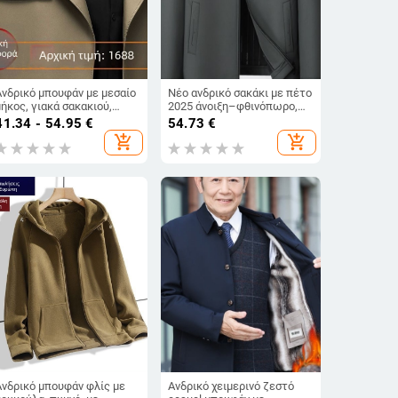
Ανδρικό μπουφάν με μεσαίο
Νέο ανδρικό σακάκι με πέτο
μήκος, γιακά σακακιού,
2025 άνοιξη–φθινόπωρο,
ελαφρύ χειμερινό μπουφάν
στενή γραμμή,
41.34 - 54.95
€
54.73
€
για μεγάλο μέγεθος, αστικό
επαγγελματικό στυλ
add_shopping_cart
add_shopping_cart
στυλ
Ανδρικό μπουφάν φλίς με
Ανδρικό χειμερινό ζεστό