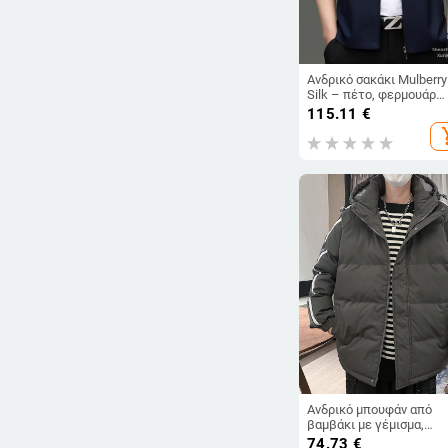
Ανδρικό σακάκι Mulberry
Silk – πέτο, φερμουάρ
εμπρός, εφαρμοστός
115.11
€
κόψιμο, μακριά μανίκια,
add_s
μονόχρωμο, 80% μετάξι
Mulberry, επένδυση
πολυεστερική, άνοιξη-
φθινόπωρο
Ανδρικό μπουφάν από
βαμβάκι με γέμισμα,
κουκούλα, μπροστινό
74.73
€