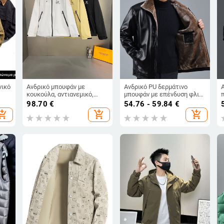
νικό
Ανδρικό μπουφάν με
Ανδρικό PU δερμάτινο
κουκούλα, αντιανεμικό,
μπουφάν με επένδυση φλις,
ά
ύφασμα από μίγμα
παχύ χειμερινό μπουφάν για
98.70
€
54.76 - 59.84
€
βαμβακιού, μεσαίου μήκους,
μεσήλικες και
hopping_cart
add_shopping_cart
add_shopping_cart
025
κλείσιμο με φερμουάρ,
ηλικιωμένους
ιδανικό για άνοιξη-
φθινόπωρο