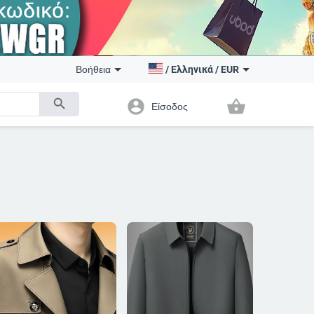
Βοήθεια
/
Ελληνικά
/
EUR
search
account_circle
shopping_basket
Είσοδος