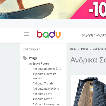
menu
Badu
Ρούχα
Ανδρικά Ρ
Κατηγορίες
Ανδρικά Σ
local_offer
Ρούχα
Ανδρικά Ρούχα
Ανδρικά μπουρνούζια
Ανδρικά Παλτά και
Σακάκια
Ανδρικά T-shirts
Ανδρικά παντελόνια
Ανδρικά Σορτς
Ανδρικά Μαγιό
Ανδρικά Πουκάμισα