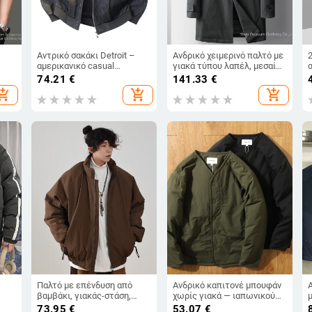
Αντρικό σακάκι Detroit –
Ανδρικό χειμερινό παλτό με
αμερικανικό casual
γιακά τύπου λαπέλ, μεσαίου
workwear, φαρδιά γραμμή,
μήκους, μονόκουμπωτο,
74.21
€
141.33
€
γιακάς σε όρθιο σχήμα,
παχιά επένδυση από
hopping_cart
add_shopping_cart
add_shopping_cart
φθινόπωρο 2025
πολυεστέρα
Παλτό με επένδυση από
Ανδρικό καπιτονέ μπουφάν
βαμβάκι, γιακάς-στάση,
χωρίς γιακά — ιαπωνικού
κούμπωμα με φερμουάρ,
ρετρό στυλ, ανθεκτικό στον
73.95
€
53.07
€