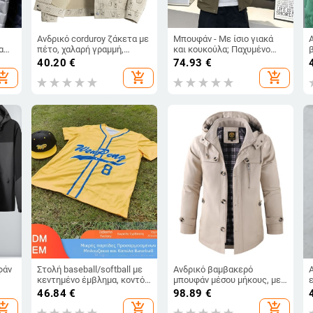
Ανδρικό corduroy ζάκετα με
Μπουφάν - Με ίσιο γιακά
α
πέτο, χαλαρή γραμμή,
και κουκούλα; Παχυμένο
ό
μονόμπροτ κουμπί, τσέπες
(Εξωτερικό ύφασμα: μαλλί;
40.20
€
74.93
€
η
patch
Κύριο ύφασμα: γούνα
hopping_cart
add_shopping_cart
add_shopping_cart
κουνελιού; Επένδυση:
πολυεστέρας 95%+)
φάν
Στολή baseball/softball με
Ανδρικό βαμβακερό
κεντημένο έμβλημα, κοντό
μπουφάν μέσου μήκους, με
από
μανίκι, 100% πολυεστέρας,
γιακά στήριξης,
46.84
€
98.89
€
ψηφιακή εκτύπωση,
casual/workwear, άνοιξη και
hopping_cart
add_shopping_cart
add_shopping_cart
προσαρμοστική
φθινόπωρο