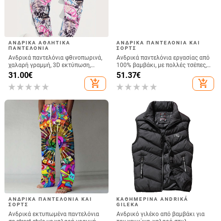
ΑΝΔΡΙΚΆ ΑΘΛΗΤΙΚΆ
ΑΝΔΡΙΚΆ ΠΑΝΤΕΛΌΝΙΑ ΚΑΙ
ΠΑΝΤΕΛΌΝΙΑ
ΣΟΡΤΣ
Ανδρικά παντελόνια φθινοπωρινά,
Ανδρικά παντελόνια εργασίας από
χαλαρή γραμμή, 3D εκτύπωση,
100% βαμβάκι, με πολλές τσέπες,
μικροελαστικότητα, μέση μεσαίου
ίσιο κόψιμο, διπλή μέση, φερμουάρ
31.00
€
51.37
€
ύψους
add_shopping_cart
add_shopping_cart
ΑΝΔΡΙΚΆ ΠΑΝΤΕΛΌΝΙΑ ΚΑΙ
ΚΑΘΗΜΕΡΙΝΆ ΑNDRIKÁ
ΣΟΡΤΣ
GILEKA
Ανδρικά εκτυπωμένα παντελόνια
Ανδρικό γιλέκο από βαμβάκι για