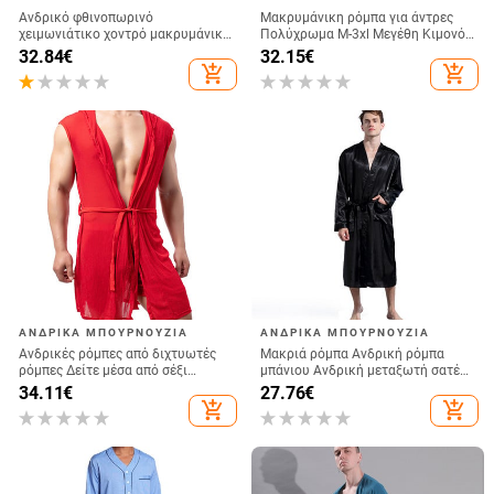
Ανδρικό φθινοπωρινό
Μακρυμάνικη ρόμπα για άντρες
χειμωνιάτικο χοντρό μακρυμάνικο
Πολύχρωμα M-3xl Μεγέθη Κιμονό
μπουρνούζι Άνετη ρόμπα με
Ανδρικά Ρούχα Ζακέτα Μπάνιου
32.84
€
32.15
€
κουκούλα Νυχτικό Ρόμπα μπάνιου
Ανδρικά Ρόμπες Μακρύ
add_shopping_cart
add_shopping_cart
Πυζόνια Νυχτικά Παλτό
μπουρνούζι
ΑΝΔΡΙΚΆ ΜΠΟΥΡΝΟΎΖΙΑ
ΑΝΔΡΙΚΆ ΜΠΟΥΡΝΟΎΖΙΑ
Ανδρικές ρόμπες από διχτυωτές
Μακριά ρόμπα Ανδρική ρόμπα
ρόμπες Δείτε μέσα από σέξι
μπάνιου Ανδρική μεταξωτή σατέν
μπουρνούζια Ενδύματα σπιτιού
πιτζάμες Πυζάμες Ρόμπες Ρόμπες
34.11
€
27.76
€
Ανδρικά νυχτικά Ημιδιαφανή
Νυχτικό Ρόμπες Γκρι/Μπλε/
add_shopping_cart
add_shopping_cart
εσώρουχα (χωρίς σορτς)
Μπορντό/μαύρη ανδρική
καλοκαιρινή ρόμπα