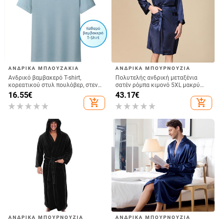
ΑΝΔΡΙΚΆ ΜΠΛΟΥΖΆΚΙΑ
ΑΝΔΡΙΚΆ ΜΠΟΥΡΝΟΎΖΙΑ
Ανδρικό βαμβακερό T-shirt,
Πολυτελής ανδρική μεταξένια
κορεατικού στυλ πουλόβερ, στενή
σατέν ρόμπα κιμονό 5XL μακρύ
γραμμή, στρογγυλός λαιμός, κοντά
μανίκι Πυζά μπουρνούζι
16.55
€
43.17
€
μανίκια
Υπερμεγέθη σατέν νυχτικό
add_shopping_cart
add_shopping_cart
Καλοκαιρινά ενδύματα σπιτιού
ΑΝΔΡΙΚΆ ΜΠΟΥΡΝΟΎΖΙΑ
ΑΝΔΡΙΚΆ ΜΠΟΥΡΝΟΎΖΙΑ