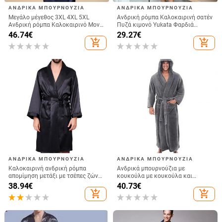
ΑΝΔΡΙΚΆ ΜΠΟΥΡΝΟΎΖΙΑ
ΑΝΔΡΙΚΆ ΜΠΟΥΡΝΟΎΖΙΑ
Μεγάλο μέγεθος 3XL 4XL 5XL
Ανδρική ρόμπα Καλοκαιρινή σατέν
Ανδρική ρόμπα Καλοκαιρινό Μονό
Πυζά κιμονό Yukata Φαρδιά
Νυχτικό Ναυτικό Μπλε Σατέν
Μπουρνούζι Ανδρικό Μεταξένιο
46.74
€
29.27
€
Μπουρνούζι Κιμονό Φόρεμα
Σατέν Νυχτικό Νυχτικό Ρούχα
add_shopping_cart
add_shopping_cart
Μακρυμάνικο Σπίτι
σπιτιού
ΑΝΔΡΙΚΆ ΜΠΟΥΡΝΟΎΖΙΑ
ΑΝΔΡΙΚΆ ΜΠΟΥΡΝΟΎΖΙΑ
Καλοκαιρινή ανδρική ρόμπα
Ανδρικά μπουρνούζια με
απομίμηση μετάξι με τσέπες ζώνη
κουκούλα με κουκούλα και
μέσης Ρόμπα μπάνιου Οικιακή
ρυθμιζόμενες τσέπες για ζώνη
38.94
€
40.73
€
εσθήτα Πυζά
Stay Cozy Sleepwear
add_shopping_cart
add_shopping_cart