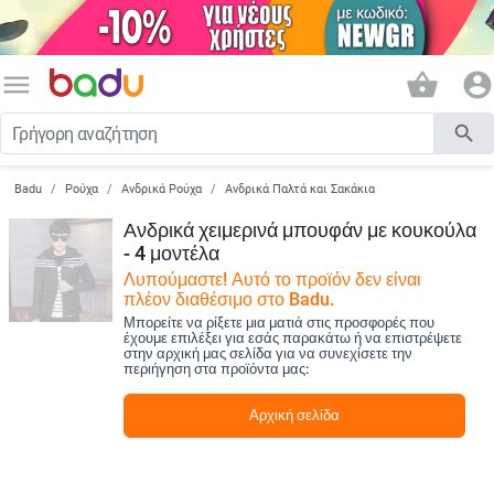
menu
shopping_basket
account_circle
search
Badu
Ρούχα
Ανδρικά Ρούχα
Ανδρικά Παλτά και Σακάκια
Ανδρικά χειμερινά μπουφάν με κουκούλα
- 4 μοντέλα
Λυπούμαστε! Αυτό το προϊόν δεν είναι
πλέον διαθέσιμο στο Badu.
Μπορείτε να ρίξετε μια ματιά στις προσφορές που
έχουμε επιλέξει για εσάς παρακάτω ή να επιστρέψετε
στην αρχική μας σελίδα για να συνεχίσετε την
περιήγηση στα προϊόντα μας:
Αρχική σελίδα