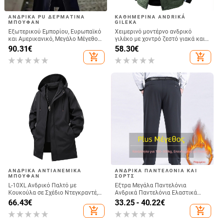
ΑΝΔΡΙΚΆ PU ΔΕΡΜΆΤΙΝΑ
ΚΑΘΗΜΕΡΙΝΆ ΑNDRIKÁ
ΜΠΟΥΦΆΝ
GILEKA
Εξωτερικού Εμπορίου, Ευρωπαϊκό
Χειμερινό μοντέρνο ανδρικό
και Αμερικανικό, Μεγάλο Μέγεθος,
γιλέκο με χοντρό ζεστό γιακά και
Μακρύ Δερμάτινο Αντιανεμικό
βαμβακερό γιλέκο, παχουλό,
90.31
€
58.30
€
Ανδρικό, Σταυρωτό, Μεσαιωνικό
μεγάλο μέγεθος και φαρδύ
add_shopping_cart
add_shopping_cart
Δερμάτινο Πανωφόρι, Γερμανικό
μπουφάν ώμων, αμάνικο γιλέκο
Στρατιωτικό Δερμάτινο Πανωφόρι
Ανδρικό, Μοντέρνο
ΑΝΔΡΙΚΆ ΑΝΤΙΑΝΕΜΙΚΆ
ΑΝΔΡΙΚΆ ΠΑΝΤΕΛΌΝΙΑ ΚΑΙ
ΜΠΟΥΦΆΝ
ΣΟΡΤΣ
L-10XL Ανδρικό Παλτό με
Έξτρα Μεγάλα Παντελόνια
Κουκούλα σε Σχέδιο Ντεγκραντέ,
Ανδρικά Παντελόνια Ελαστικά
Νεανικό, Plus μέγεθος, Loose
Παντελόνια Plus Size Ανδρικά
66.43
€
33.25 - 40.22
€
Ριχτά Ίσια Παντελόνια Casual
add_shopping_cart
add_shopping_cart
Μεσήλικας με επένδυση fleece και