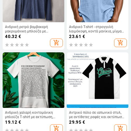
Ανδρική ρετρό βαμβακερή
Ανδρικό T-shirt - στρογγυλή
μακρυμάνικη μπλούζα με
λαιμόκοψη, κοντά μανίκια, μίγμα
στρογγυλή λαιμόκοψη,
βαμβακιού (waffle-knit)
40.32
€
23.61
€
μονόχρωμη, slim fit
add_shopping_cart
add_shopping_cart
Ανδρική χαλαρή κοντομάνικη
Αντρικό πόλο σε ιαπωνικό στυλ,
μπλούζα T‑shirt με εκτύπωση,
με αντίθετες ραφές και εκτύπωση
στρογγυλός λαιμός, καθημερινό
με γράμματα, γιακάς πόλο με
19.12
€
29.95
€
και πρακτικό
ανοιχτή γραμμή, κοντά μανίκια,
add_shopping_cart
add_shopping_cart
χαλαρή γραμμή