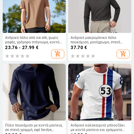
Ανδρικό πόλο από ice silk, χωρίς
Ανδρικό μακρυμάνικο πόλο
ραφές, γρήγορο στέγνωμα, κοντό
πουκάμισο, μονόχρωμο, στενή
μανίκι, ελαστικό, διαπνέον, κομψό
εφαρμογή, πόλο γιακά, κατάλληλο
23.76 - 27.99
€
37.70
€
ένδυμα επιχειρηματικό-
για φθινόπωρο-χειμώνα, casual και
add_shopping_cart
add_shopping_cart
καθημερινό
επαγγελματικό styling σε στρώσεις
Πόλο πουκάμισο με κοντά μανίκια,
Ανδρικό καλοκαιρινό μπλουζάκι
σε στενή γραμμή, εφέ tie-dye,
με κοντά μανίκια και γράμματα