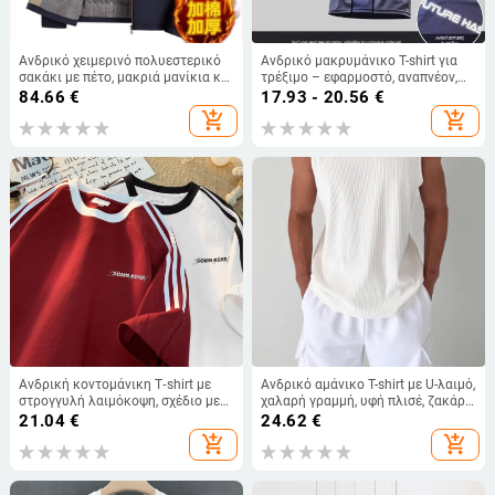
Ανδρικό χειμερινό πολυεστερικό
Ανδρικό μακρυμάνικο T-shirt για
σακάκι με πέτο, μακριά μανίκια και
τρέξιμο – εφαρμοστό, αναπνέον,
φερμουάρ εμπρός
γρήγορο στέγνωμα, UV προστασία,
84.66
€
17.93 - 20.56
€
κατάλληλο για προπόνηση,
add_shopping_cart
add_shopping_cart
μπάσκετ και γυμναστήριο
Ανδρική κοντομάνικη T‑shirt με
Ανδρικό αμάνικο T-shirt με U-λαιμό,
στρογγυλή λαιμόκοψη, σχέδιο με
χαλαρή γραμμή, υφή πλισέ, ζακάρ
γράμματα, τριών ριγών, χαλαρή
πλεκτό, διαπνοή πολυεστέρα,
21.04
€
24.62
€
γραμμή, καλοκαιρινό casual
καλοκαίρι
add_shopping_cart
add_shopping_cart