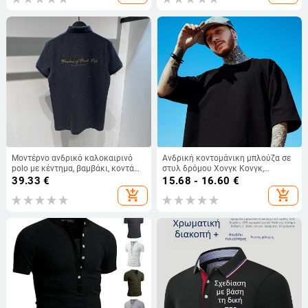
Μοντέρνο ανδρικό καλοκαιρινό
Ανδρική κοντομάνικη μπλούζα σε
polo με κέντημα, βαμβάκι, κοντά
στυλ δρόμου Χονγκ Κονγκ,
μανίκια, επαγγελματικό casual
μονόχρωμη, φαρδιά γραμμή,
39.33
€
15.68 - 16.60
€
B1DBB2217
μεγάλο μέγεθος
add_shopping_cart
add_shopping_cart