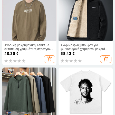
Ανδρική μακρυμάνικη T-shirt με
Ανδρικό φλίς μπουφάν για
εκτύπωση γραμμάτων, στρογγυλή
φθινοπωρινό-χειμερινό, μακριά
λαιμόκοψη, φθινοπωρινή έκδοση
μανίκια, διπλής όψεως φλίς, PU
40.30
€
58.43
€
2025
ύφασμα
add_shopping_cart
add_shopping_cart