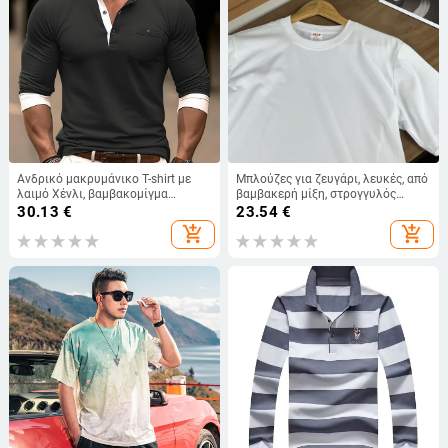
Ανδρικό μακρυμάνικο T-shirt με
Μπλούζες για ζευγάρι, λευκές, από
λαιμό Χένλι, βαμβακομίγμα
βαμβακερή μίξη, στρογγυλός
ύφασμα, εφαρμοστό, 180 g
λαιμός, κοντά μανίκια, άνετη
30.13
€
23.54
€
γραμμή, unisex, μέγεθη S–XXL,
add_shopping_cart
add_shopping_cart
καθημερινή ένδυση με
εξατομικευμένες εκτυπώσεις