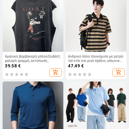
Αμάνικη βαμβακερή μπλούζα-βέστ,
Ανδρικό πόλο πουκάμισο με ρετρό
χαλαρή γραμμή, εκτύπωση
ταϊ-ντάι και ριγέ σχέδιο, ιαπωνικό
καρτούν, χωρίς γιακά
στυλ, καλοκαίρι, κοντά μανίκια
39.58
€
47.49
€
add_shopping_cart
add_shopping_cart