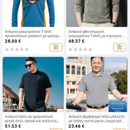
Ανδρικό μακρυμάνικο T‑shirt
Ανδρικό φθινοπωρινό
προπονήσεων μπάσκετ με γρήγορο
μακρυμάνικο T-shirt, με στρογγυλό
στέγνωμα – αναπνεύσιμο
λαιμό, χαλαρή γραμμή, μείγμα
28.00
€
48.37
€
πολυεστερικό μείγμα, ελαφρύ,
βαμβακιού
add_shopping_cart
add_shopping_cart
χαλαρή γραμμή, λαιμός
στρογγυλός
Ανδρικό πόλο σε αμερικανικό
Ανδρική βαμβακερή πόλο μπλούζα
ρετρό στυλ, casual και ευέλικτο,
με τσέπη, κοντό μανίκι, λαιμό polo,
κοντό μανίκι, άνετη εφαρμογή για
άνετη γραμμή, καλοκαίρι, για
51.53
€
23.46
€
καλοκαίρι
μεσήλικους άνδρες