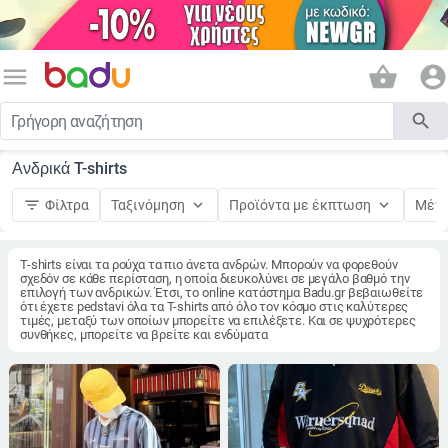
menu
shopping_basket
account_circle
search
Ανδρικά T-shirts
filter_list
keyboard_arrow_down
keyboard_arrow_down
Φίλτρα
Ταξινόμηση
Προϊόντα με έκπτωση
Μέγ
T-shirts είναι τα ρούχα τα πιο άνετα ανδρών. Μπορούν να φορεθούν
σχεδόν σε κάθε περίσταση, η οποία διευκολύνει σε μεγάλο βαθμό την
επιλογή των ανδρικών. Έτσι, το online κατάστημα Badu.gr βεβαιωθείτε
ότι έχετε pedstavi όλα τα T-shirts από όλο τον κόσμο στις καλύτερες
τιμές, μεταξύ των οποίων μπορείτε να επιλέξετε. Και σε ψυχρότερες
συνθήκες, μπορείτε να βρείτε και ενδύματα