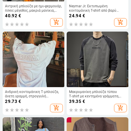
Αντρική μπλούζα με ημι-φερμουάρ,
Neymar Jr. Εκτυπωμένη
плюс μέγεθος, μακριά μανίκια,
κοντομάνικη T-shirt από βαρύ
χωρίς κουκούλα, κατάλληλη για
βαμβάκι, στρογγυλή λαιμόκοψη,
40.92
€
24.94
€
χειμώνα-φθινόπωρο-άνοιξη,
αμερικάνικο ρετρό στυλ μπάσκετ
add_shopping_cart
add_shopping_cart
πολυεστερικό ύφασμα με
αντιβακτηριακή επεξεργασία.
Ανδρική κοντομάνικη Τ‑μπλούζα,
Μακρυμανίκη μπλούζα τύπου
άνετη γραμμή, στρογγυλή
T‑shirt με κεντημένα γράμματα,
λαιμόκοψη, πολυεστέρας, σχέδιο
φαρδιά γραμμή, ραγκλαν μανίκια,
29.73
€
39.35
€
με αριθμητικό κέντημα
στρογγυλή λαιμόκοψη, 96%+
add_shopping_cart
add_shopping_cart
βαμβάκι