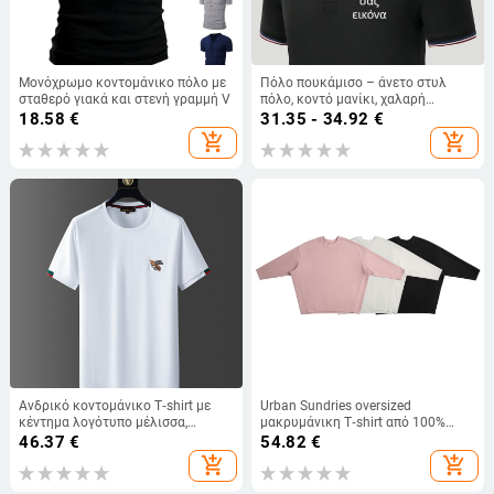
Μονόχρωμο κοντομάνικο πόλο με
Πόλο πουκάμισο – άνετο στυλ
σταθερό γιακά και στενή γραμμή V
πόλο, κοντό μανίκι, χαλαρή
εφαρμογή, βαμβάκι (58%)
18.58
€
31.35 - 34.92
€
add_shopping_cart
add_shopping_cart
Ανδρικό κοντομάνικο T‑shirt με
Urban Sundries oversized
κέντημα λογότυπο μέλισσα,
μακρυμάνικη T‑shirt από 100%
στρογυλός λαιμός, ελαφρύ
βαμβάκι, μονόχρωμη, φθινοπωρινή
46.37
€
54.82
€
βαμβάκι, slim fit
2025
add_shopping_cart
add_shopping_cart