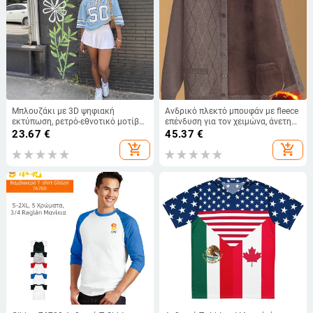
Μπλουζάκι με 3D ψηφιακή
Ανδρικό πλεκτό μπουφάν με fleece
εκτύπωση, ρετρό-εθνοτικό μοτίβο,
επένδυση για τον χειμώνα, άνετη
ελεύθερη γραμμή, στρογγυλός
γραμμή, στρογγυλός λαιμός,
23.67
€
45.37
€
λαιμός, ύφασμα μιλκ σιλκ
μακριά μανίκια, τσέπες με patch,
add_shopping_cart
add_shopping_cart
κλείσιμο με ένα ράμμα κουμπιών