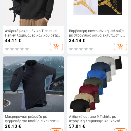
Ανδρικό μακρυμάνικο T‑shirt με
Βαμβακερή κοντομάνικη μπλούζα
Henley λαιμό, αμερικανικού ρετρό
με στρογγυλό λαιμό, εκτύπωση με
στυλ, χαλαρή γραμμή,
γράμματα, ίσια γραμμή,
44.11
€
34.14
€
φθινοπωρινό 2025 ως βασικό
καθημερινή
add_shopping_cart
add_shopping_cart
στρώμα
Μακρυμάνικη μπλούζα με
Ανδρικό σετ από 9 T-shirts με
φερμουάρ για υπαίθρια και αστικά
στρογυλή λαιμόκοψη και κοντά
αθλήματα — ιδανική για το
μανίκια — αθλητικό-χαλαρό στυλ,
20.13
€
57.01
€
τρέξιμο, το μπάσκετ και την
πολυεστέρας, χαλαρή εφαρμογή,