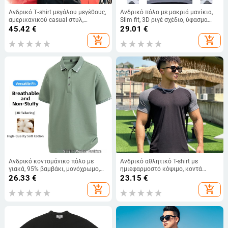
Ανδρικό T‑shirt μεγάλου μεγέθους,
Ανδρικό πόλο με μακριά μανίκια,
αμερικανικού casual στυλ,
Slim fit, 3D ριγέ σχέδιο, ύφασμα
κοντομάνικο, λαιμός στρογγυλός,
Bird's Eye, πολυεστέρας,
45.42
€
29.01
€
ύφασμα Ice Silk για δροσιά
φθινόπωρο 2025, καθημερινή και
add_shopping_cart
add_shopping_cart
επαγγελματική casual χρήση
Ανδρικό κοντομάνικο πόλο με
Ανδρικό αθλητικό T-shirt με
γιακά, 95% βαμβάκι, μονόχρωμο,
ημιεφαρμοστό κόψιμο, κοντά
διαπνέον, επαγγελματικό στυλ για
Raglan μανίκια, διαπνέον
26.33
€
23.15
€
το καλοκαίρι του 2025
πολυεστερικό ύφασμα, στρογγυλή
add_shopping_cart
add_shopping_cart
λαιμόκοψη, για μπάσκετ και
προπονήσεις