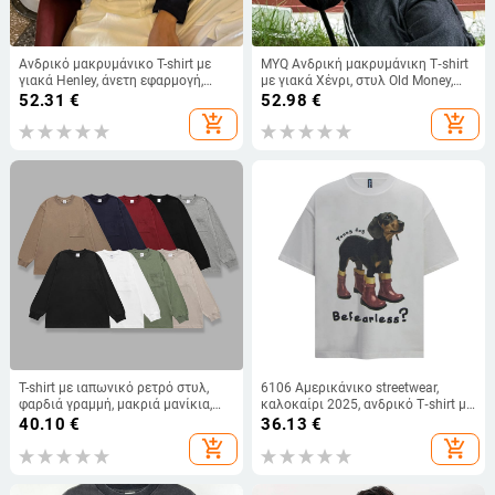
Ανδρικό μακρυμάνικο T-shirt με
MYQ Ανδρική μακρυμάνικη T‑shirt
γιακά Henley, άνετη εφαρμογή,
με γιακά Χένρι, στυλ Old Money,
100% βαμβάκι, Άνοιξη και
φθινοπωρινή χαλαρή εφαρμογή,
52.31
€
52.98
€
Φθινόπωρο
ύφασμα με μείγμα βαμβακιού και
add_shopping_cart
add_shopping_cart
πολυεστέρα, κορεατικό casual
T-shirt με ιαπωνικό ρετρό στυλ,
6106 Αμερικάνικο streetwear,
φαρδιά γραμμή, μακριά μανίκια,
καλοκαίρι 2025, ανδρικό T‑shirt με
100% βαμβάκι, λαιμός crewneck
χαλαρή γραμμή, κοντό μανίκι,
40.10
€
36.13
€
εκτύπωση με σκύλο, στρογγυλός
add_shopping_cart
add_shopping_cart
λαιμός, 100% βαμβάκι