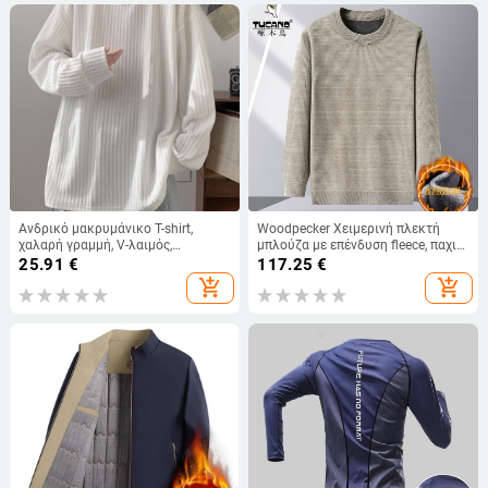
Ανδρικό μακρυμάνικο T-shirt,
Woodpecker Χειμερινή πλεκτή
χαλαρή γραμμή, V-λαιμός,
μπλούζα με επένδυση fleece, παχιά
μονόχρωμο, πολυεστέρας 96%+
και ζεστή για ενήλικες, άνετη
25.91
€
117.25
€
πλεκτή μπλούζα με στρογγυλό
add_shopping_cart
add_shopping_cart
λαιμό