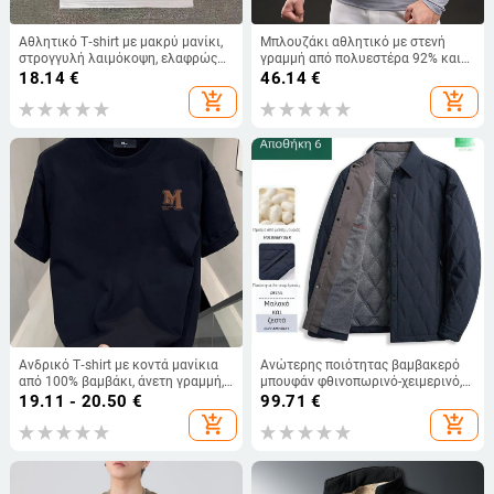
Αθλητικό T‑shirt με μακρύ μανίκι,
Μπλουζάκι αθλητικό με στενή
στρογγυλή λαιμόκοψη, ελαφρώς
γραμμή από πολυεστέρα 92% και
φαρδιά γραμμή, αναπνεύσιμη
σπαντέξ 8%, με στρογγυλό λαιμό,
18.14
€
46.14
€
πολυεστερική σύνθεση (96%+)
κοντά μανίκια, γεωμετρικό
add_shopping_cart
add_shopping_cart
εκτύπωμα
Ανδρικό T‑shirt με κοντά μανίκια
Ανώτερης ποιότητας βαμβακερό
από 100% βαμβάκι, άνετη γραμμή,
μπουφάν φθινοπωρινό-χειμερινό,
στρογγυλή λαιμόκοψη,
με παχύτερο πέτο, ζεστό για
19.11 - 20.50
€
99.71
€
γεωμετρικό σχέδιο, ανάλαφρο για
μεσήλικες και ηλικιωμένους
add_shopping_cart
add_shopping_cart
το καλοκαίρι 2025
άνδρες