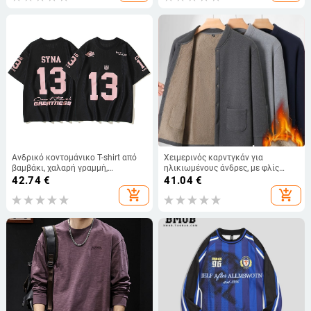
Ανδρικό κοντομάνικο T-shirt από
Χειμερινός καρντγκάν για
βαμβάκι, χαλαρή γραμμή,
ηλικιωμένους άνδρες, με φλίς
στρογγυλός λαιμός, εκτύπωση με
επένδυση, παχιά και ζεστή, με
42.74
€
41.04
€
γράμματα
κουμπιά μπροστά
add_shopping_cart
add_shopping_cart