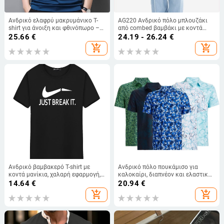
Ανδρικό ελαφρύ μακρυμάνικο T-
AG220 Ανδρικό πόλο μπλουζάκι
shirt για άνοιξη και φθινόπωρο –
από combed βαμβάκι με κοντά
άνετο, καθημερινό, μονόχρωμο
μανίκια, μονόχρωμο, καλοκαιρινό
25.66
€
24.19 - 26.24
€
βασικό
casual με γιακά πόλο
add_shopping_cart
add_shopping_cart
Ανδρικό βαμβακερό T-shirt με
Ανδρικό πόλο πουκάμισο για
κοντά μανίκια, χαλαρή εφαρμογή,
καλοκαίρι, διαπνέον και ελαστικό
στρογγυλή λαιμόκοψη, μοτίβο με
σε τέσσερις κατευθύνσεις, κοντό
14.64
€
20.94
€
χαμόγελο
μανίκι
add_shopping_cart
add_shopping_cart