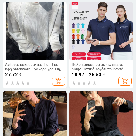
Ανδρικό μακρυμάνικο T-shirt με
Πόλο πουκάμισο με κεντημένο
υφή patchwork – χαλαρή γραμμή,
διαφημιστικό λογότυπο, κοντό
Hong Kong στυλ, πολυεστέρας
μανίκι, βαμβακερό ύφασμα,
27.72
€
18.97 - 26.53
€
96%+
εφαρμοστός κόψ, καλοκαίρι
add_shopping_cart
add_shopping_cart
εργασία