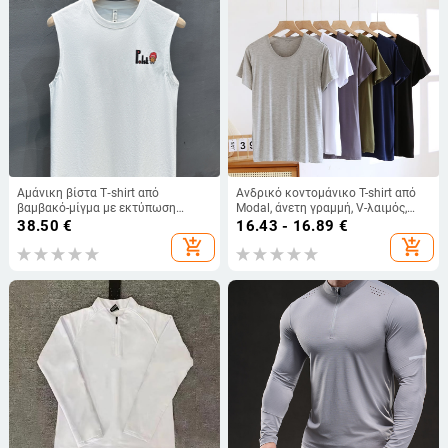
Αμάνικη βίστα T‑shirt από
Ανδρικό κοντομάνικο T-shirt από
βαμβακό-μίγμα με εκτύπωση
Modal, άνετη γραμμή, V-λαιμός,
καρτούν, χωρίς γιακά, στρογγυλός
καλοκαίρι, γρήγορο στέγνωμα
38.50
€
16.43 - 16.89
€
λαιμός, καλοκαιρινό casual
add_shopping_cart
add_shopping_cart
αθλητικό