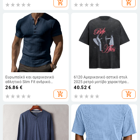
add_shopping_cart
add_shopping_cart
Ευρωπαϊκό και αμερικανικό
6120 Αμερικανικό αστικό στυλ
αθλητικό Slim Fit ανδρικό
2025 ρετρό μοτίβο χαρακτήρα
κοντομάνικο μπλουζάκι
Ανδρική χαλαρή γραμμή
26.86
€
40.52
€
γυμναστικής εξωτερικού εμπορίου
Κοντομάνικη T‑shirt
add_shopping_cart
add_shopping_cart
με ελαστικό νήμα, μονόχρωμο
American Henry