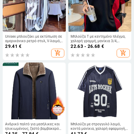
Unisex μπλουζάκι με εκτύπωση σε
Μπλούζα T με κεντημένο πλέγμα,
αμερικάνικο ρετρό στυλ, V-λαιμό,
χαλαρή γραμμή, μανίκια 3/4,
μακριά μανίκια, χαλαρή γραμμή για
πολυεστερικό ύφασμα
29.41
€
22.63 - 26.68
€
εξωτερική χρήση το φθινόπωρο
add_shopping_cart
add_shopping_cart
Ανδρικό παλτό για μεσήλικες και
Μπλούζα με στρογγυλό λαιμό,
ηλικιωμένους, ζεστό βαμβακερό
κοντά μανίκια, χαλαρή εφαρμογή,
παλτό με επένδυση φλις, χειμερινό,
εκτύπωση με γράμματα σε