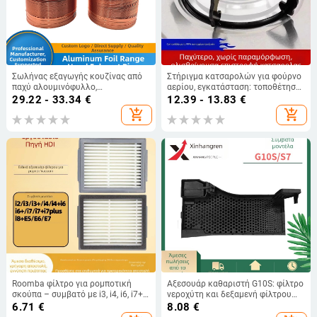
Σωλήνας εξαγωγής κουζίνας από
Στήριγμα κατσαρολών για φούρνο
παχύ αλουμινόφυλλο,
αερίου, εγκατάσταση: τοποθέτηση,
τηλεσκοπικός σωλήνας με βιδωτή
2024 έκδοση, μαγειρικά σκεύη
29.22 - 33.34
€
12.39 - 13.83
€
εγκατάσταση, κατάλληλος για
add_shopping_cart
add_shopping_cart
βιομηχανικούς και οικιακούς
εξαγωγείς
Roomba φίλτρο για ρομποτική
Αξεσουάρ καθαριστή G10S: φίλτρο
σκούπα – συμβατό με i3, i4, i6, i7+
νεροχύτη και δεξαμενή φίλτρου
και e5, e6, e7; κατάλληλο για
βάσης σταθμού, μοντέλο G10S, για
6.71
€
8.08
€
οικιακή χρήση; καλύπτει
οικιακή χρήση 101–150 m²