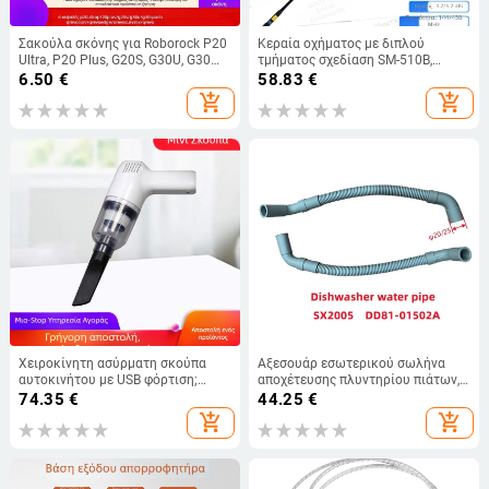
Σακούλα σκόνης για Roborock P20
Κεραία οχήματος με διπλού
Ultra, P20 Plus, G20S, G30U, G30
τμήματος σχεδίαση SM-510B,
Space και Qrevo Curv - συμβατό
υψηλό κέρδος 3.2/5.2 dBi, ισχύς
6.50
€
58.83
€
εξάρτημα οικιακής χρήσης, 101-
50W
add_shopping_cart
add_shopping_cart
150 m²
Χειροκίνητη ασύρματη σκούπα
Αξεσουάρ εσωτερικού σωλήνα
αυτοκινήτου με USB φόρτιση;
αποχέτευσης πλυντηρίου πιάτων,
αναρροφητικότητα 10,1–15 kPa;
DD81-01502A, μήκος 40 εκ
74.35
€
44.25
€
ενσωματωμένη μπαταρία 501–800
add_shopping_cart
add_shopping_cart
mAh; χρόνος λειτουργίας 1–3
ώρες; θόρυβος 36–45 dB