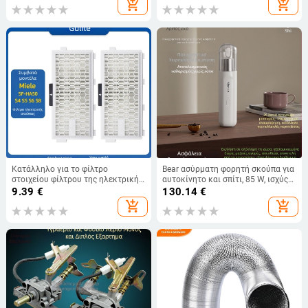
add_shopping_cart
add_shopping_cart
επιφάνειες άνω των 150 m²
Κατάλληλο για το φίλτρο
Bear ασύρματη φορητή σκούπα για
στοιχείου φίλτρου της ηλεκτρικής
αυτοκίνητο και σπίτι, 85 W, ισχύς
σκούπας Miele AirClean SF-HA 50
αναρρόφησης 2100–3000 Pa,
9.39
€
130.14
€
ενσωματωμένη μπαταρία 2000–
add_shopping_cart
add_shopping_cart
2500 mAh, φόρτιση μέσω USB,
θόρυβος 36–45 dB