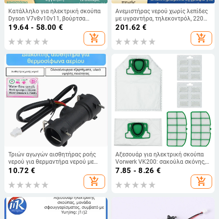
Κατάλληλο για ηλεκτρική σκούπα
Ανεμιστήρας νερού χωρίς λεπίδες
Dyson V7v8v10v11, βούρτσα
με υγραντήρα, τηλεκοντρόλ, 220V,
δαπέδου, πανί, δεξαμενή νερού,
70W, δεξαμενή νερού 4,1–6 L,
19.64 - 58.00
€
201.62
€
αναρρόφηση και σφουγγάρισμα,
χρονοδιακόπτης 2–8 h, φυσικός/
add_shopping_cart
add_shopping_cart
ενσωματωμένα αξεσουάρ
ύπνος/κανονικός άνεμος, τρίτη
ταχύτητα
Τριών αγωγών αισθητήρας ροής
Αξεσουάρ για ηλεκτρική σκούπα
νερού για θερμαντήρα νερού με
Vorwerk VK200: σακούλα σκόνης,
σταθερή θερμοκρασία, διακόπτης
φίλτρο με πλέγμα, εμπρόσθιο
10.72
€
7.85 - 8.26
€
ροής και διακόπτης σήματος
φίλτρο και δισκίο αρώματος
add_shopping_cart
add_shopping_cart