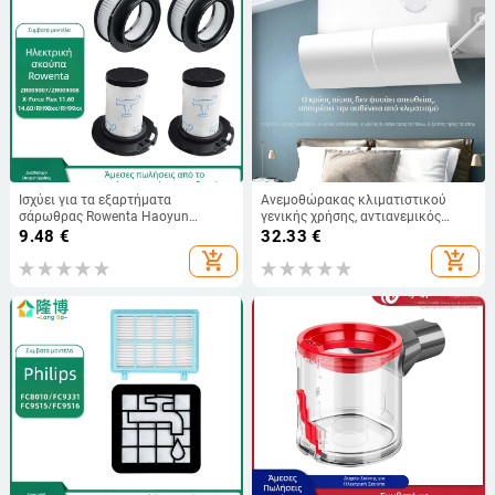
Ισχύει για τα εξαρτήματα
Ανεμοθώρακας κλιματιστικού
σάρωθρας Rowenta Haoyun
γενικής χρήσης, αντιανεμικός
ZR00907/908 RH98XX/99XX
κλιματιστικός σεληνιακός,
9.48
€
32.33
€
στοιχείο φίλτρου
οικιακός, επιτοίχιος, χωρίς
add_shopping_cart
add_shopping_cart
εγκατάσταση, για την αποφυγή
άμεσου φυσήματος