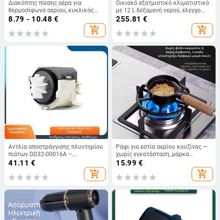
Διακόπτης πίεσης αέρα για
Οικιακό εξατμιστικό κλιματιστικό
θερμοσίφωνα αερίου, κυκλικός
με 12 L δεξαμενή νερού, έλεγχο
τύπος Y, επιτοίχιος, εξαρτήματα
αφής και τηλεχειριστήριο
8.79 - 10.48
€
255.81
€
40/50/70/110 Pa
add_shopping_cart
add_shopping_cart
Αντλία αποστράγγισης πλυντηρίου
Ράφι για εστία αερίου κουζίνας —
πιάτων DD32-00016A –
χωρίς εγκατάσταση, μάρκα
Ανταλλακτικό
Zhongheng, μοντέλο General
41.11
€
15.99
€
purpose, καθαρό βάρος 350 g,
add_shopping_cart
add_shopping_cart
κωδικός προϊόντος B5446