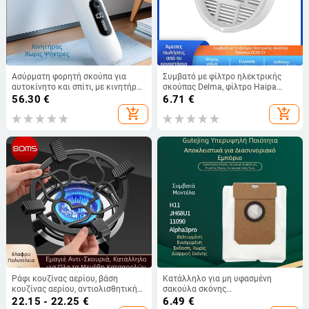
Ασύρματη φορητή σκούπα για
Συμβατό με φίλτρο ηλεκτρικής
αυτοκίνητο και σπίτι, με κινητήρα
σκούπας Delma, φίλτρο Haipa
χωρίς ψήκτρες, υγρό και στεγνό
cleaning VC20 VC21 VC20s
56.30
€
6.71
€
καθάρισμα, ενσωματωμένη
Αξεσουάρ Χονδρική
add_shopping_cart
add_shopping_cart
μπαταρία
Ράφι κουζίνας αερίου, βάση
Κατάλληλο για μη υφασμένη
κουζίνας αερίου, αντιολισθητική
σακούλα σκόνης
βάση για σόμπα κουζίνας, βάση
conga11090/Haier H11/Yunmi
22.15 - 22.25
€
6.49
€