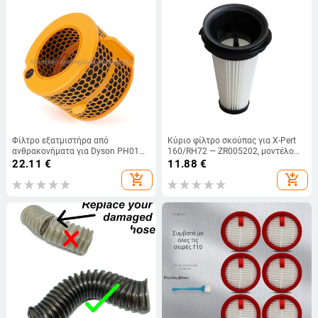
Φίλτρο εξατμιστήρα από
Κύριο φίλτρο σκούπας για X-Pert
ανθρακονήματα για Dyson PH01–
160/RH72 — ZR005202, μοντέλο
PH04, οικιακή χρήση, 51–100 м²,
00597
22.11
€
11.88
€
συμβατό με PH02 και PH03/PH3A,
add_shopping_cart
add_shopping_cart
λειτουργίες φιλτραρίσματος,
απορρόφησης και καθαρισμού.