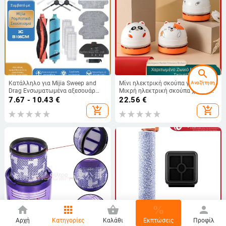
search
Κατάλληλο για Mijia Sweep and
Μίνι ηλεκτρική σκούπα γραφείου
Αναζήτηση
Drag Ενσωματωμένα αξεσουάρ
Μικρή ηλεκτρική σκούπα χειρός
ρομπότ σάρωσης STYJ02YM Σετ
για σκουπίδια, καθαριστής
7.67 - 10.43
€
22.56
€
σφουγγαρίστρας με ρολό και
χαριτωμένων ζώων για μαθητές
add_shopping_cart
add_shopping_cart
πλευρική βούρτσα φίλτρου
%
home
apps
shopping_basket
person
Αρχή
Κατηγορίες
Καλάθι
Εκπτώσεις
Προφίλ