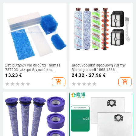
Σετ φίλτρων για σκούπα Thomas
Διασυνοριακή εφαρμογή για την
787203: φίλτρο διχτυού και
Bisheng bissell 1868 1866
βαμβακερό φίλτρο
αξεσουάρ ηλεκτρικής σκούπας,
13.23
€
24.32 - 27.96
€
κυλινδρική βούρτσα, κύριο φίλτρο
add_shopping_cart
add_shopping_cart
βούρτσας