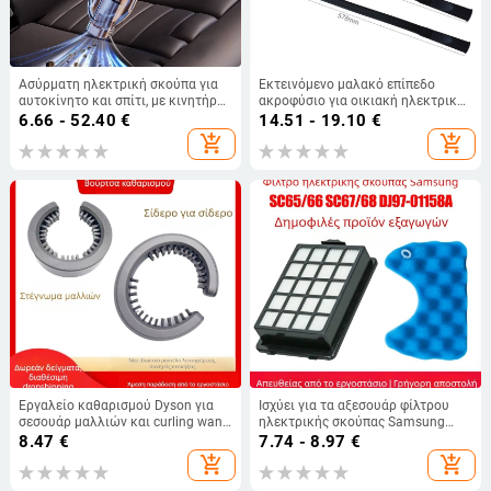
Ασύρματη ηλεκτρική σκούπα για
Εκτεινόμενο μαλακό επίπεδο
αυτοκίνητο και σπίτι, με κινητήρα
ακροφύσιο για οικιακή ηλεκτρική
χωρίς ψήκτρες, αναρρόφηση 5000
σκούπα
6.66 - 52.40
€
14.51 - 19.10
€
Pa, ενσωματωμένη μπαταρία 1600-
add_shopping_cart
add_shopping_cart
2000 mAh, τροφοδοσία USB
Εργαλείο καθαρισμού Dyson για
Ισχύει για τα αξεσουάρ φίλτρου
σεσουάρ μαλλιών και curling wand
ηλεκτρικής σκούπας Samsung
— παγκόσμιο μοντέλο, 1600W,
SC65/66 SC67/68 DJ97-01158A,
8.47
€
7.74 - 8.97
€
110/220V, καλώδιο 1.8–3.3 m,
φίλτρο φίλτρου βαμβακιού
add_shopping_cart
add_shopping_cart
εύχρηστο