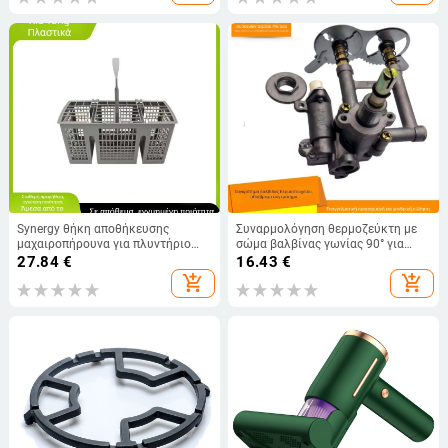
Thousand Li
Synergy θήκη αποθήκευσης
Συναρμολόγηση θερμοζεύκτη με
μαχαιροπήρουνα για πλυντήριο
σώμα βαλβίνας γωνίας 90° για
πιάτων – οργάνωση αξεσουάρ,
εστίες αερίου, συμβατή με φυσικό
27.84
€
16.43
€
οικιακή χρήση, χειροκίνητος
αέριο και υγραέριο
add_shopping_cart
add_shopping_cart
έλεγχος