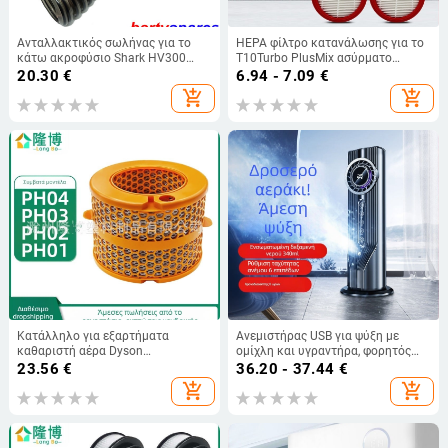
Ανταλλακτικός σωλήνας για το
HEPA φίλτρο κατανάλωσης για το
κάτω ακροφύσιο Shark HV300
T10Turbo PlusMix ασύρματο
HV322 HV320
σκουπάκι; μοντέλο T10;
20.30
€
6.94 - 7.09
€
εξαρτήματα σκουπίσματος;
add_shopping_cart
add_shopping_cart
βοηθητικός καθαρισμός; οικιακή
χρήση; κάλυψη 10–20 τ.μ.
Κατάλληλο για εξαρτήματα
Ανεμιστήρας USB για ψύξη με
καθαριστή αέρα Dyson
ομίχλη και υγραντήρα, φορητός
Ph04/Ph03/Ph02/Ph01, στοιχείο
επιτραπέζιος ψύκτης
23.56
€
36.20 - 37.44
€
φίλτρου εξατμιστή
add_shopping_cart
add_shopping_cart