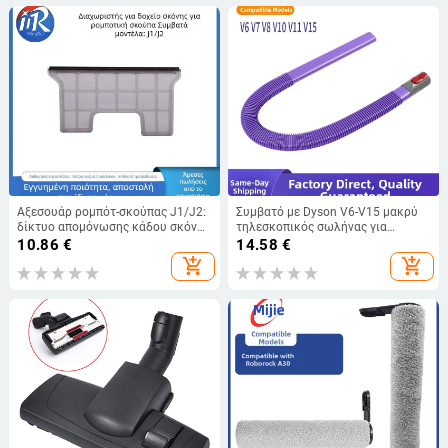
Αξεσουάρ ρομπότ-σκούπας J1/J2:
Συμβατό με Dyson V6-V15 μακρύ
δίκτυο απομόνωσης κάδου σκόνης
τηλεσκοπικός σωλήνας για
και κύριο φίλτρο, οικιακή χρήση,
καθάρισμα σχισμών
10.86
€
14.58
€
101–150 m², μηχανικός έλεγχος
add_shopping_cart
add_shopping_cart