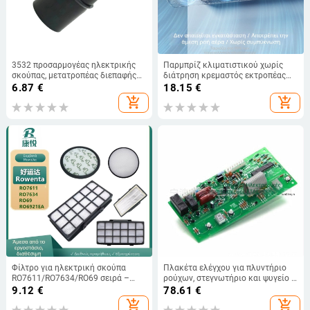
3532 προσαρμογέας ηλεκτρικής
Παρμπρίζ κλιματιστικού χωρίς
σκούπας, μετατροπέας διεπαφής
διάτρηση κρεμαστός εκτροπέας
με εσωτερική διάμετρο 35→32
αέρα κατά του άμεσου χτυπήματος
6.87
€
18.15
€
mm
οικιακός επιτοίχιος εκτροπέας
add_shopping_cart
add_shopping_cart
εξόδου αέρα κλιματιστικού
χονδρικής
Φίλτρο για ηλεκτρική σκούπα
Πλακέτα ελέγχου για πλυντήριο
RO7611/RO7634/RO69 σειρά –
ρούχων, στεγνωτήριο και ψυγείο —
οικιακή χρήση, κατάλληλο για
Μοντέλο W10503278, Mutual Win
9.12
€
78.61
€
χώρους άνω των 150 m²
Appliances
add_shopping_cart
add_shopping_cart