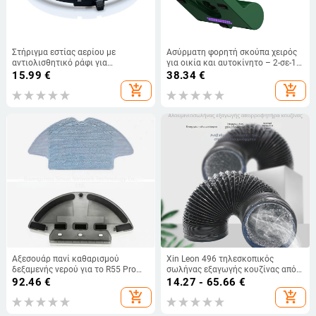
Στήριγμα εστίας αερίου με
Ασύρματη φορητή σκούπα χειρός
αντιολισθητικό ράφι για
για οικία και αυτοκίνητο – 2-σε-1
κατσαρόλες και γουόκ, μοντέλο
με επίπεδη μύτη και βούρτσα
15.99
€
38.34
€
TY-919, χυτοσίδηρος, άμεσος
δαπέδου δύο-σε-ένα –
add_shopping_cart
add_shopping_cart
εγκατάσταση, βάρος περίπου 400
ενσωματωμένη μπαταρία,
g, προέλευση Shunde Foshan
αυτονομία 0–1 h, ισχύς
αναρρόφησης <10 kPa
Αξεσουάρ πανί καθαρισμού
Xin Leon 496 τηλεσκοπικός
δεξαμενής νερού για το R55 Pro
σωλήνας εξαγωγής κουζίνας από
ρομπότ σκούπισμα, οικιακή χρήση,
αλουμινόφυλλο-συνθετικό
92.46
€
14.27 - 65.66
€
101–150 m²
add_shopping_cart
add_shopping_cart