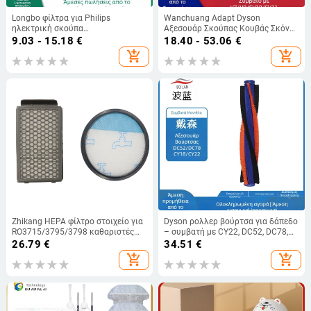
Longbo φίλτρα για Philips
Wanchuang Adapt Dyson
ηλεκτρική σκούπα
Αξεσουάρ Σκούπας Κουβάς Σκόνης
FC8010/FC9515/FC9516/FC9331
V7V8V15 Κάδος Απορριμμάτων
9.03 - 15.18
€
18.40 - 53.06
€
— οικιακή χρήση, κατάλληλα για
SV10/SV11 Κουβάς Σκόνης Host
add_shopping_cart
add_shopping_cart
101–150 m²
Zhikang HEPA φίλτρο στοιχείο για
Dyson ρολλερ βούρτσα για δάπεδο
RO3715/3795/3798 καθαριστές
– συμβατή με CY22, DC52, DC78,
αέρα, οικιακή χρήση, μοντέλο
DC33 και CY18; για οικιακή χρήση,
26.79
€
34.51
€
Purezone, κάλυψη 51–100 τ.μ.
έως 150 m²
add_shopping_cart
add_shopping_cart