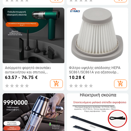
Ασύρματο φορητό σκουπάκι
Φίλτρο υψηλής απόδοσης HEPA
αυτοκινήτου και σπιτιού,
SC861/SC861A για αξεσουάρ
κυκλωνικό ακροφύσιο,
ηλεκτρικής σκούπας Midea
63.57 - 76.75
€
10.28
€
αναρρόφηση 2100–3000 Pa, ισχύς
add_shopping_cart
add_shopping_cart
75W, αυτονομία 0–1 h,
ενσωματωμένη μπαταρία 1600–
2000 mAh