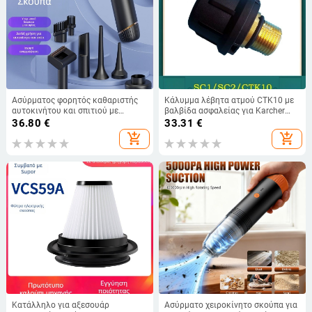
Ασύρματος φορητός καθαριστής
Κάλυμμα λέβητα ατμού CTK10 με
αυτοκινήτου και σπιτιού με
βαλβίδα ασφαλείας για Karcher
λειτουργία φουσκώματος και
SC1/SC2, εξαρτήματα SC2D
36.80
€
33.31
€
αναρρόφησης, 60W, USB
add_shopping_cart
add_shopping_cart
τροφοδοσία, ενσωματωμένη
μπαταρία 1001–1600 mAh,
αυτονομία 1–3 ώρες, θόρυβος ≤36
dB
Κατάλληλο για αξεσουάρ
Ασύρματο χειροκίνητο σκούπα για