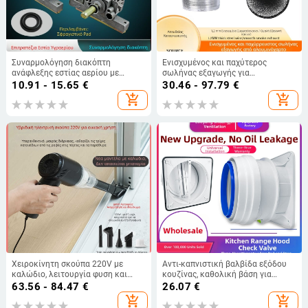
Συναρμολόγηση διακόπτη
Ενισχυμένος και παχύτερος
ανάφλεξης εστίας αερίου με
σωλήνας εξαγωγής για
αναφλέκτη, σώμα βαλβίνας LPG
απορροφητήρα κουζίνας,
10.91 - 15.65
€
30.46 - 97.79
€
και εξαρτήματα επιτραπέζιας
ευέλικτος σωλήνας από
add_shopping_cart
add_shopping_cart
εστίας αερίου
αλουμινόφυλλο με πάχος,
καθολικό μοντέλο
Χειροκίνητη σκούπα 220V με
Αντι-καπνιστική βαλβίδα εξόδου
καλώδιο, λειτουργία φυση και
κουζίνας, καθολική βάση για
αναρρόφηση, για οικία και
σωλήνα καπνού, εγκατάσταση με
63.56 - 84.47
€
26.07
€
αυτοκίνητο, υψηλή ισχύς
άμεση γρήγορη τοποθέτηση με
add_shopping_cart
add_shopping_cart
κόλλα, βάρος 442 g, μάρκα Ninety