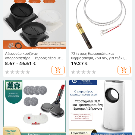
Αξεσουάρ κουζίνας
72 ίντσες θερμοπολία και
απορροφητήρα — έξοδος αέρα με
θερμοζεύγμα, 750 mV, για τζάκι,
ενισχυμένη βαλβίδα ελέγχου,
αεριοθερμαντήρα νερού και
8.67 - 46.61
€
19.27
€
χειροκίνητη εγκατάσταση, μοντέλο
φριτέζα αερίου
add_shopping_cart
add_shopping_cart
Αεραγωγός εξόδου, κωδικός YCF