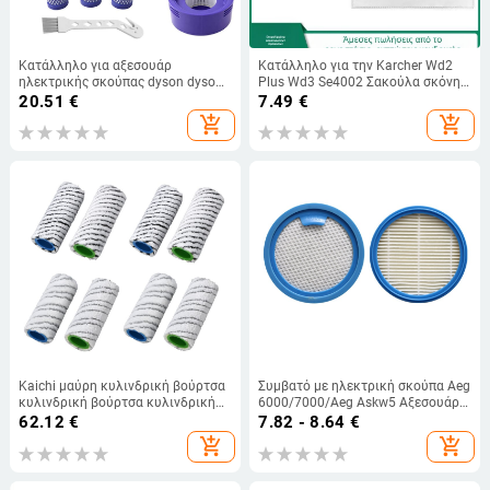
Κατάλληλο για αξεσουάρ
Κατάλληλο για την Karcher Wd2
ηλεκτρικής σκούπας dyson dyson
Plus Wd3 Se4002 Σακούλα σκόνης
V7 V8, κιτ στοιχείων φίλτρου
Σακούλα σκουπιδιών Αξεσουάρ
20.51
€
7.49
€
εμπρός και πίσω, αριθμός
ηλεκτρικής σκούπας
add_shopping_cart
add_shopping_cart
εξαρτήματος 965661-01
Kaichi μαύρη κυλινδρική βούρτσα
Συμβατό με ηλεκτρική σκούπα Aeg
κυλινδρική βούρτσα κυλινδρική
6000/7000/Aeg Askw5 Αξεσουάρ
βούρτσα αξεσουάρ κυλίνδρου
Στοιχείο φίλτρου Αναλώσιμα
62.12
€
7.82 - 8.64
€
αξεσουάρ για karcherFC3 FC5 FC7
βαμβακιού φίλτρου
add_shopping_cart
add_shopping_cart