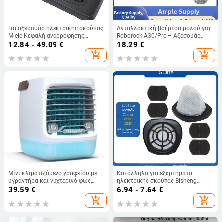
Για αξεσουάρ ηλεκτρικής σκούπας
Ανταλλακτική βούρτσα ρολού για
Miele Κεφαλή αναρρόφησης
Roborock A30/Pro – Αξεσουάρ
βούρτσας δαπέδου
καθαρισμού δαπέδου οικιακής
12.84 - 49.09
€
18.29
€
S1/S2/S4/S5/S6/S8 Κεφαλή
χρήσης, Αποσπώμενο βούρτσισμα,
add_shopping_cart
add_shopping_cart
βούρτσας χαλιών
Κατάλληλο για επιφάνειες άνω
των 150 m²
Μίνι κλιματιζόμενο γραφείου με
Κατάλληλο για εξαρτήματα
υγραντήρα και νυχτερινό φως,
ηλεκτρικής σκούπας Bisheng
τροφοδοσία USB
Bissell 2030, στοιχείο φίλτρου
39.59
€
6.94 - 7.64
€
HEPA, φίλτρο από βαμβάκι
add_shopping_cart
add_shopping_cart