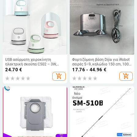
USB ασύρματη χειροκίνητη
Φορτιζόμενη βάση Dijia για iRobot
ηλεκτρική σκούπα C502 – 3W,
σειρές 5–9, καλώδιο 150 cm, 100–
ενσωματωμένη μπαταρία 1001–
240 V, 33 W, βάση με δύο οπές
24.70
€
17.76 - 44.96
€
1600 mAh, αυτονομία 1–3 ώρες,
add_shopping_cart
add_shopping_cart
θόρυβος 36–45 dB