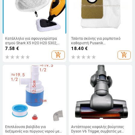
Κατάλληλο για σφουγγαρίστρα
Τσάντα σκόνης για ρομποτικό
ατμού Shark X5 H2O H20 S302,
καθαριστή Pusanik
πανί καθαρισμού μικροϊνών
M7pro/Max/M8PRO – ύφασμα
7.58
€
18.40
€
αναρρόφησης, συμβατή με Li V980;
add_shopping_cart
add_shopping_cart
κάλυψη 51–100 τ.μ., 800W, 110–
220V, αυτόματος έλεγχος
Επιπλέουσα βαλβίδα για
Αντάπτορας κεφαλής βούρτσας
δεξαμενές και πύργους νερού με
Dyson V6 Trigger, συμβατός με