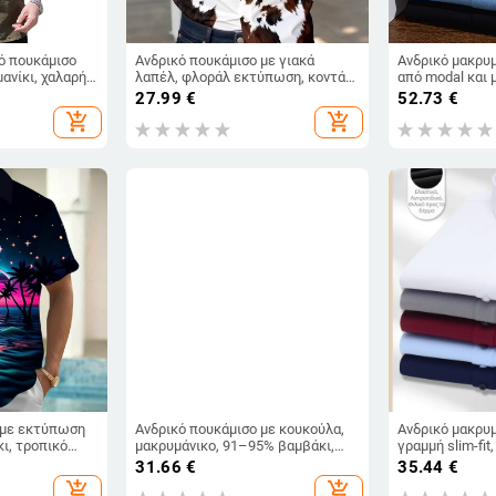
ό πουκάμισο
Ανδρικό πουκάμισο με γιακά
Ανδρικό μακρυ
ανίκι, χαλαρή
λαπέλ, φλοράλ εκτύπωση, κοντά
από modal και μ
 λαιμόκοψη,
μανίκια, πολυεστέρας 91–95%,
μονόχρωμο, επ
27.99
€
52.73
€
νθεκτικό στη
χαλαρή γραμμή
add_shopping_cart
add_shopping_cart
 με εκτύπωση
Ανδρικό πουκάμισο με κουκούλα,
Ανδρικό μακρυ
κι, τροπικό
μακρυμάνικο, 91–95% βαμβάκι,
γραμμή slim-fit
λεπτό ύφασμα, στενή γραμμή,
διαπνέουσα πο
31.66
€
35.44
€
μονόχρωμο
92,6%
add_shopping_cart
add_shopping_cart