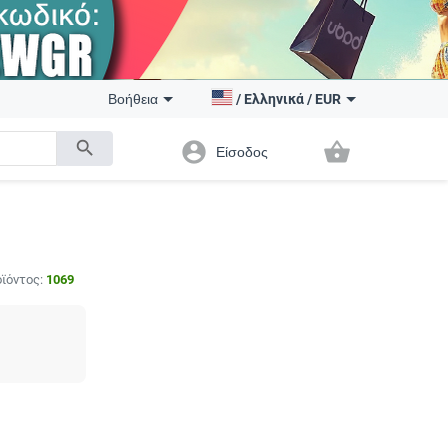
Βοήθεια
/
Ελληνικά
/
EUR
search
account_circle
shopping_basket
Είσοδος
ϊόντος:
1069