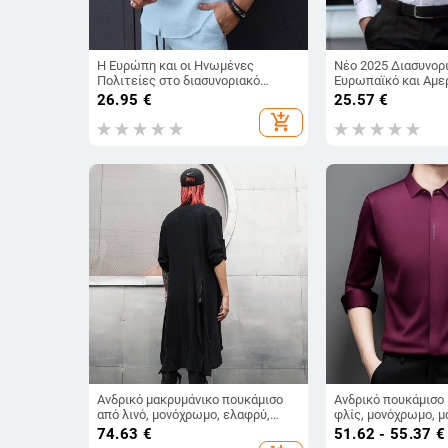
Η Ευρώπη και οι Ηνωμένες
Νέο 2025 Διασυνορ
Πολιτείες στο διασυνοριακό
Ευρωπαϊκό και Αμε
εξωτερικό εμπόριο Η Amazon
Ανδρικό Πουκάμισο
26.95
€
25.57
€
εκρήγνυται νέα μόδα ανδρικού
Casual με Τετράπλ
add_shopping_cart
ζακάρ casual κοντομάνικου
Στάμπα, Λεπτό Αντι
πουκάμισου σε ασορτί χρώμα
Πουκάμισο με Μακρ
Ανδρικό μακρυμάνικο πουκάμισο
Ανδρικό πουκάμισο
από λινό, μονόχρωμο, ελαφρύ,
φλίς, μονόχρωμο, μ
άνοιξη-καλοκαίρι, 65% λινό
επαγγελματικό-χαλ
74.63
€
51.62 - 55.37
€