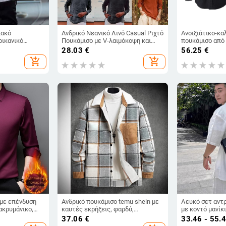
ιακό
Ανδρικό Νεανικό Λινό Casual Ριχτό
Ανοιξιάτικο-κα
ρικανικό
Πουκάμισο με V-λαιμόκοψη και
πουκάμισο από 
 Business
Πλύσιμο, Λειαντικό και
κέντημα αλογάκ
28.03
€
56.25
€
ευρη Ελαστική
Μακρυμάνικο
ανάλαφρο και ά
add_shopping_cart
add_shopping_cart
ρυτιδικό
για άνδρες
υμάνικο
 με επένδυση
Ανδρικό πουκάμισο temu shein με
Λευκό σετ αντ
ακρυμάνικο,
καυτές εκρήξεις, φαρδύ,
με κοντό μανίκ
αρό στυλ
φοιτητικό, casual, ρετρό,
και σορτς, Old
37.06
€
33.46 - 55.
εξωτερικό μπουφάν με λείανση
καλοκαίρι, κορ