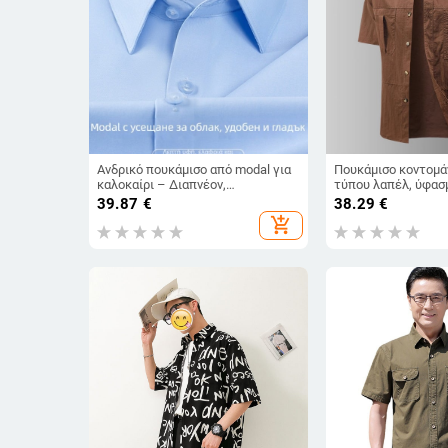
Ανδρικό πουκάμισο από modal για
Πουκάμισο κοντομάν
καλοκαίρι – Διαπνέον,
τύπου λαπέλ, ύφασ
Αντιρυτιδικό, Χωρίς σιδέρωμα,
συνθετικό μείγμα ι
39.87
€
38.29
€
Λευκό, Επιχειρηματικό-Κάθε μέρα
νάιλον), βελούδινη
add_shopping_cart
ανθεκτικό στη φθορ
σιδέρωμα, υψηλή σ
χρώματος, νεανικό
καρντάγκαν