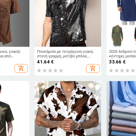
ικο, γιακάς
Πουκάμισο με τετράγωνο γιακά,
2026 Ανδρικό π
μα από
στενή γραμμή, μοτίβο μπλοκ,
κέντημα, μεσαί
νών (≥96%
πολυεστερική ίνα, μόδα δρόμου
γιακά - μοντέρ
41.64
€
33.66
€
 επένδυση,
add_shopping_cart
add_shopping_cart
ά, χωρίς
ταθερότητα
ς στυλ