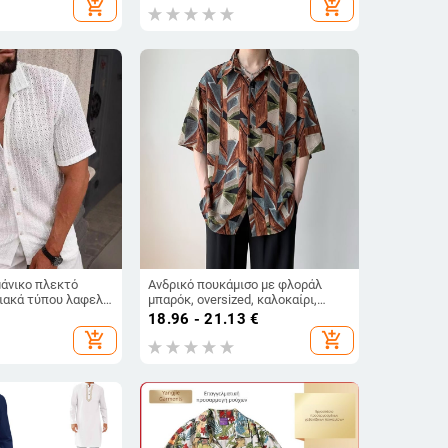
add_shopping_cart
add_shopping_cart
ελές
μάνικο πλεκτό
Ανδρικό πουκάμισο με φλοράλ
ιακά τύπου λαφελ,
μπαρόκ, oversized, καλοκαίρι,
ς λίνου, διαπνέον,
κοντό μανίκι, πουκάμισο-ζακέτα σε
18.96 - 21.13
€
ός, για καλοκαίρι
ρετρό HK στυλ
add_shopping_cart
add_shopping_cart