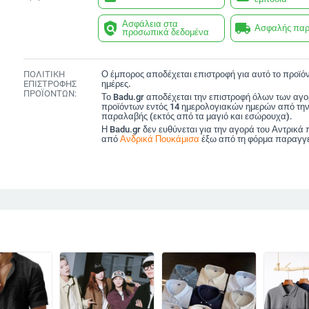
Ασφάλεια στα
policy
local_shipping
Ασφαλής πα
προσωπικά δεδομένα
ΠΟΛΙΤΙΚΗ
Ο έμπορος αποδέχεται επιστροφή για αυτό το προϊόν
ΕΠΙΣΤΡΟΦΗΣ
ημέρες.
ΠΡΟΪΟΝΤΩΝ:
Το Badu.gr αποδέχεται την επιστροφή όλων των αγ
προϊόντων εντός 14 ημερολογιακών ημερών από την
παραλαβής (εκτός από τα μαγιό και εσώρουχα).
Η Badu.gr δεν ευθύνεται για την αγορά του Αντρικά
από
Ανδρικά Πουκάμισα
έξω από τη φόρμα παραγγε