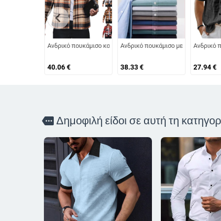
chevron_left
Ανδρικό πουκάμισο καρό με γιακά πέτο, μακριά μανίκια, κου
Ανδρικό πουκάμισο με μακρύ μανίκι
Ανδρικό π
40.06
€
38.33
€
27.94
€
Δημοφιλή είδοι σε αυτή τη κατηγορ
more