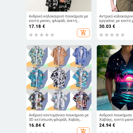
Ανδρικό καλοκαιρινό πουκάμισο με
Αντρικό καλοκαιριν
κοντό μανίκι, φλοράλ, άνετη
εργασίας με κοντό μ
γραμμή, κορεάτικο στυλ, Χαβάη
γραμμή, τετράγωνη
17.18
€
30.03
€
ρετρό έμπνευση
δροσερό βαμβάκι, α
add_shopping_cart
φθορά
Ανδρικό κοντομάνικο πουκάμισο με
Ανδρικό πουκάμισο
3D εκτύπωση φλοράλ, Χαβάη
Χαβάης, κοντό μανί
παραλία casual, άνετη γραμμή,
φλοράλ μοτίβο
16.84
€
24.94
€
μεγάλα μεγέθη
add_shopping_cart