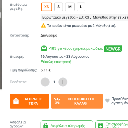
Διαθέσιμα
XS
S
M
L
μεγέθη:
Ευρωπαϊκό μέγεθος - EU:
XS
Μέγεθος στην ετικέτ
warning
Το προϊόν είναι μειωμένο με 2 Μέγεθος(το).
Κατάσταση:
Διαθέσιμο
redeem
NEWGR
-10% για νέους χρήστες με κωδικό:
Διανομή:
16 Αύγουστος - 23 Αύγουστος
Εύκολη επιστροφή
Τιμή παράδοσης:
5.11
€
remove
add
Ποσότητα:
1
ΑΓΟΡΆΣΤΕ
ΠΡΟΣΘΉΚΗ ΣΤΟ
Προσθήκη
local_mall
add_shopping_cart
favorite
αγαπημέ
ΤΏΡΑ
ΚΑΛΆΘΙ
Ασφάλεια
Επιστροφή χ
lock
assignment_return
Ασφάλεια πληρωμής
αγορών:
εμπόδια