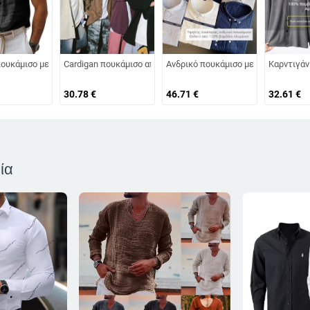
μπιά, βαμβακερό ύφασμα
 από Oxford ύφασμα, μονόχρωμο, αντιρυτιδικό, εύκολη φροντίδα, casual επιχε
ουκάμισο με γιακά πέτο, μίγμα λινιού – αναπνέει, αποβάλλει την υγρασία, ε
Cardigan πουκάμισο από πολυεστερική ίνα, μακριά μανίκια, χαλ
Ανδρικό πουκάμισο με μακριά μανίκι
Καρντιγάν
30.78
€
46.71
€
32.61
€
ία