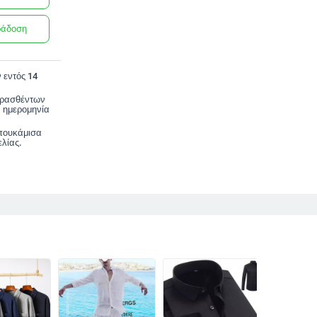
ράδοση
 εντός 14
ορασθέντων
 ημερομηνία
 πουκάμισα
λίας.