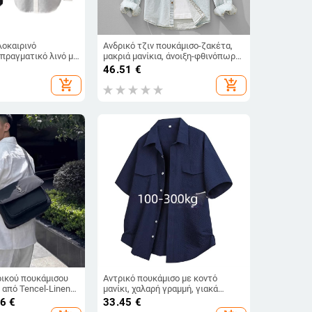
λοκαιρινό
Ανδρικό τζιν πουκάμισο-ζακέτα,
πραγματικό λινό με
μακριά μανίκια, άνοιξη-φθινόπωρο,
ι, στυλ Old Money,
ιαπωνικό ρετρό στυλ
46.51
€
νετο, μακρυμάνικο
add_shopping_cart
add_shopping_cart
ρικού πουκάμισου
Αντρικό πουκάμισο με κοντό
ι από Tencel-Linen
μανίκι, χαλαρή γραμμή, γιακά
 Money στυλ,
τύπου λαπέλ, λεπτό πολυεστερικό
46
€
33.45
€
εατικό ύφος,
ύφασμα 96%+, στερεό σχέδιο