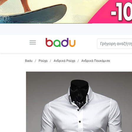
menu
Badu
Ρούχα
Ανδρικά Ρούχα
Ανδρικά Πουκάμισα