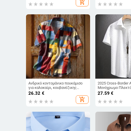
add_shopping_cart
Ανδρικό κοντομάνικο πουκάμισο
2025 Cross-Border 
για καλοκαίρι, κουβανέζικης
Μονόχρωμο Πλεκτό
έμπνευσης ρετρό εκτύπωση
Amazon με Πέτο και
26.32
€
27.59
€
Χαβάη, φαρδιά γραμμή
Ζακάρ Casual Κοντ
add_shopping_cart
Πουκάμισο