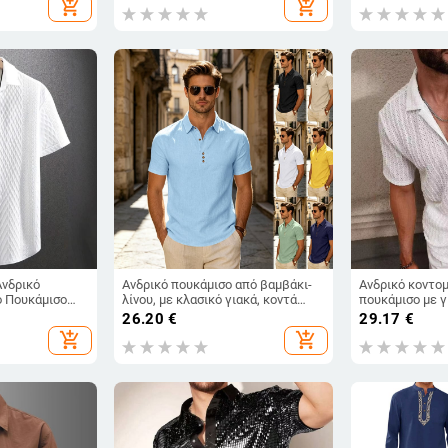
add_shopping_cart
add_shopping_cart
ελαφρύ πολυτ
Ανδρικό
Ανδρικό πουκάμισο από βαμβάκι-
Ανδρικό κοντο
 Πουκάμισο
λίνου, με κλασικό γιακά, κοντά
πουκάμισο με γ
 Κοντό Μανίκι,
μανίκια, μονόχρωμο, casual,
ύφασμα μίγματο
26.20
€
29.17
€
ομάνικο
καλοκαίρι 2026
απλός σχεδιασμ
add_shopping_cart
add_shopping_cart