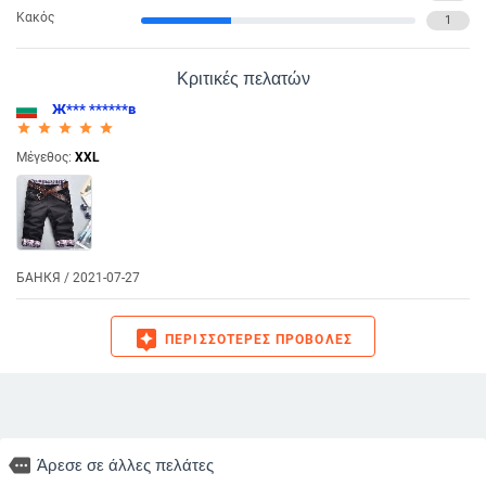
Κακός
1
Κριτικές πελατών
Ж*** ******в
star_rate
star_rate
star_rate
star_rate
star_rate
Μέγεθος:
XXL
БАНКЯ / 2021-07-27
assistant
ΠΕΡΙΣΣΌΤΕΡΕΣ ΠΡΟΒΟΛΈΣ
more
Άρεσε σε άλλες πελάτες