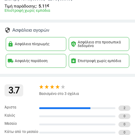
€
Τιμή παράδοσης:
5.11
Επιστροφή χωρίς εμπόδια
security
Ασφάλεια αγορών
Ασφάλεια στα προσωπικά
lock
policy
Ασφάλεια πληρωμής
δεδομένα
local_shipping
assignment_return
Ασφαλής παράδοση
Επιστροφή χωρίς εμπόδια
3.7
Βασισμένο στο 3 σχόλια
Άριστα
2
Καλός
0
Μεσαίο
0
Κάτω από το μεσαίο
0