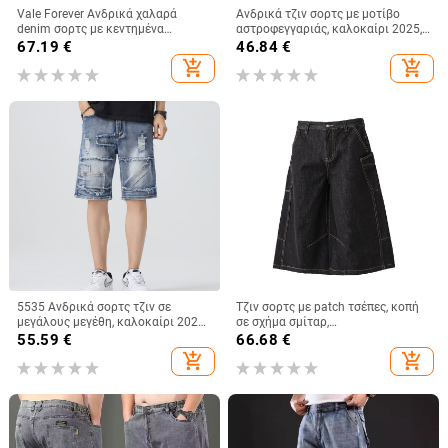
Vale Forever Ανδρικά χαλαρά
Ανδρικά τζιν σορτς με μοτίβο
denim σορτς με κεντημένα
αστροφεγγαριάς, καλοκαίρι 2025,
πολύχρωμα γράμματα –
χαλαρή ευθεία κοπή, μέχρι το
67.19
€
46.84
€
Αμερικάνικο στυλ, ίσια γραμμή,
γόνατο
add_shopping_cart
add_shopping_cart
καλοκαίρι
5535 Ανδρικά σορτς τζιν σε
Τζιν σορτς με patch τσέπες, κοπή
μεγάλους μεγέθη, καλοκαίρι 2026,
σε σχήμα σμίταρ,
χαλαρή εφαρμογή, σκισμένες
αποσυναρμολογημένο cargo,
55.59
€
66.68
€
λεπτομέρειες, vintage στυλ,
ευρεία γραμμή, 85% βαμβάκι
add_shopping_cart
add_shopping_cart
ελαστικό ύφασμα