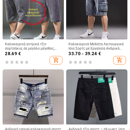
Καλοκαιρινά αντρικά τζιν
Καλοκαιρινά Μοδάτα Λειτουργικά
σορτσάκια, σε μεγάλο μέγεθος,
Ίσια Σορτς με Εργαλεία Ανδρικά
άνετη εφαρμογή, ανοιχτό γαλάζιο,
Design Sense Μοντέρνα Μάρκα
28.69
€
33.70 - 39.24
€
φαρδιά γραμμή
Υπαίθρια Αθλητικά Τζιν Πέντε
add_shopping_cart
add_shopping_cart
Σημείων Ανδρικά Ρούχα
Ανδρικά casual καλοκαιρινά σορτς
Ανδρικά τζιν σορτς – σλιμ-φιτ, ίσια