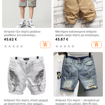
Αντρικά τζιν σορτς μεγάλου
Μοντέρνο καλοκαιρινό ανδρικό
μεγέθους για καλοκαίρι,
φαρδύ cargo σορτς με κούμπωμα
σκισίματα, high street στυλ, φαρδιά
πέντε σημείων, μοντέρνας μάρκας,
45.62
€
45.87
€
γραμμή
casual αθλητικό σορτς με
add_shopping_cart
add_shopping_cart
κούμπωμα πέντε σημείων, μαύρο
Ανδρικά τζιν σορτς, στενή γραμμή
Ανδρικά τζιν σορτς – σκισμένα με
με ελαστικότητα, ίσια γραμμή,
γκραφίτι και μελάνι, Slim-fit ίσιο