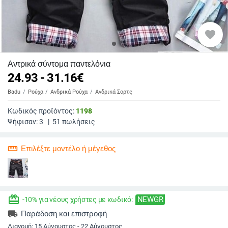
favorite
Αντρικά σύντομα παντελόνια
24.93 - 31.16
€
Badu
Ρούχα
Ανδρικά Ρούχα
Ανδρικά Σορτς
Κωδικός προϊόντος:
1198
Ψήφισαν:
3
|
51
πωλήσεις
straighten
Επιλέξτε μοντέλο ή μέγεθος
redeem
NEWGR
-10% για νέους χρήστες με κωδικό:
local_shipping
Παράδοση και επιστροφή
Διανομή:
15 Αύγουστος - 22 Αύγουστος