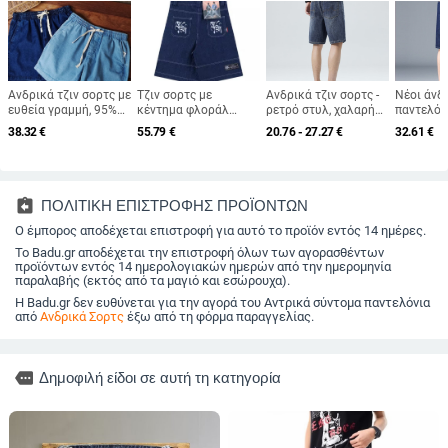
Ανδρικά τζιν σορτς με
Τζιν σορτς με
Ανδρικά τζιν σορτς -
Νέοι άνδ
ευθεία γραμμή, 95%
κέντημα φλοράλ
ρετρό στυλ, χαλαρή
παντελόν
βαμβάκι, ελαφριά
γραφής, μέχρι το
γραμμή, μήκος Capri,
βαμβάκι-
38.32
€
55.79
€
20.76 - 27.27
€
32.61
€
ελαστικότητα,
γόνατο, στυλ χιπ-χοπ
85% πολυεστέρας,
μεσαίου μ
καλοκαίρι 2025
(βαμβακερό ντένιμ;
μικροελαστικότητα,
γραμμή, 
100% βαμβάκι;
καλοκαιρινό casual
2024, 72
Καλοκαίρι 2024)
26% πολυ
2% πολυ
assignment_return
ΠΟΛΙΤΙΚΗ ΕΠΙΣΤΡΟΦΗΣ ΠΡΟΪΟΝΤΩΝ
ελαστικό
Ο έμπορος αποδέχεται επιστροφή για αυτό το προϊόν εντός 14 ημέρες.
Το Badu.gr αποδέχεται την επιστροφή όλων των αγορασθέντων
προϊόντων εντός 14 ημερολογιακών ημερών από την ημερομηνία
παραλαβής (εκτός από τα μαγιό και εσώρουχα).
Η Badu.gr δεν ευθύνεται για την αγορά του Αντρικά σύντομα παντελόνια
από
Ανδρικά Σορτς
έξω από τη φόρμα παραγγελίας.
more
Δημοφιλή είδοι σε αυτή τη κατηγορία