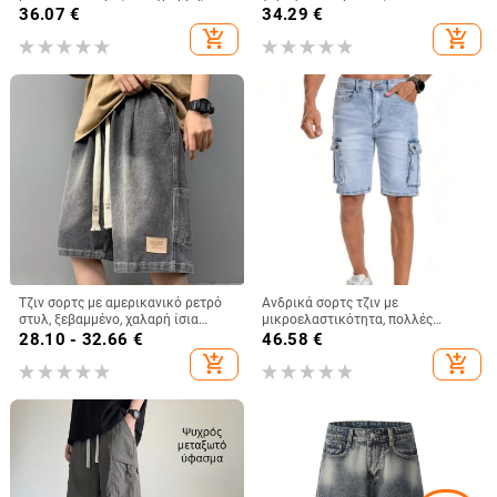
βαμβάκι 65,9%, καλοκαίρι
κόψιμο, κορεατικό στυλ, 70%
36.07
€
34.29
€
βαμβάκι
add_shopping_cart
add_shopping_cart
Τζιν σορτς με αμερικανικό ρετρό
Ανδρικά σορτς τζιν με
στυλ, ξεβαμμένο, χαλαρή ίσια
μικροελαστικότητα, πολλές
γραμμή, 100% πολυεστέρας,
τσέπες, άνετη γραμμή, 63%
28.10 - 32.66
€
46.58
€
μικροελαστικότητα, κορεατικό
βαμβάκι, μήκος 5-λεπτών, Άνοιξη
add_shopping_cart
add_shopping_cart
στυλ
2025