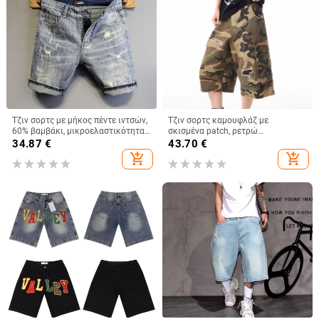
Τζιν σορτς με μήκος πέντε ιντσών,
Τζιν σορτς καμουφλάζ με
60% βαμβάκι, μικροελαστικότητα,
σκισμένα patch, ρετρώ
κορεατικό στυλ, φαρδιά γραμμή.
αμερικανικό στυλ, κοντή γραμμή,
34.87
€
43.70
€
unisex, ύφασμα 75% πολυεστέρας
add_shopping_cart
add_shopping_cart