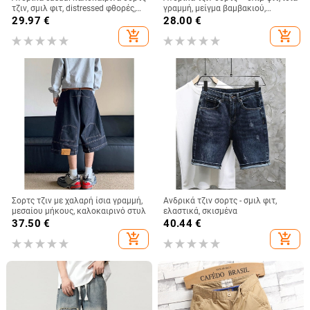
τζιν, σμιλ φιτ, distressed φθορές,
γραμμή, μείγμα βαμβακιού,
μήκος καπρί, 65% βαμβάκι,
καλοκαίρι
29.97
€
28.00
€
κορεάτικο στυλ
add_shopping_cart
add_shopping_cart
Σορτς τζιν με χαλαρή ίσια γραμμή,
Ανδρικά τζιν σορτς - σμιλ φιτ,
μεσαίου μήκους, καλοκαιρινό στυλ
ελαστικά, σκισμένα
37.50
€
40.44
€
add_shopping_cart
add_shopping_cart