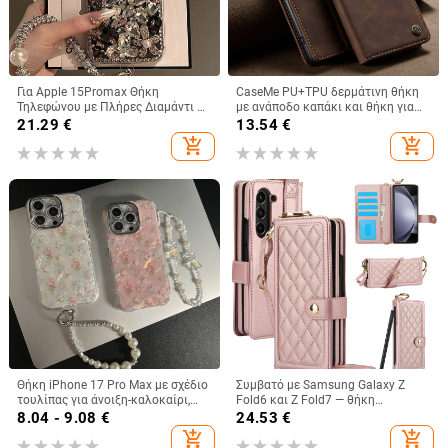
Για Apple 15Promax Θήκη
CaseMe PU+TPU δερμάτινη θήκη
Τηλεφώνου με Πλήρες Διαμάντι 16
με ανάποδο καπάκι και θήκη για
Πολυτελής Προστατευτική Θήκη
κάρτες για Redmi Note 10 και
21.29
€
13.54
€
Κουνελιού με Στρας 15pro 13
Xiaomi 11 Lite, με βάση και
add_shopping_cart
add_shopping_cart
Βραχιόλι 14
μαγνητικό κλείσιμο
Θήκη iPhone 17 Pro Max με σχέδιο
Συμβατό με Samsung Galaxy Z
τουλίπας για άνοιξη-καλοκαίρι,
Fold6 και Z Fold7 — θήκη
IMD πολυτελής αίσθηση, 14 μοτίβα
τηλεφώνου από δέρμα με υποδοχή
8.04 - 9.08
€
24.53
€
κελύφους, 15 ακριβείς οπές
για στυλό, αναδιπλούμενη, κομψός
add_shopping_cart
add_shopping_cart
σχεδιασμός, με λουράκι καρπού,