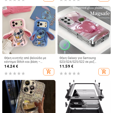
για γυναίκες
Θήκη κινητής από βελούδο με
Θήκη Galaxy για Samsung
κέντημα Stitch και βάση –
S23/S24/S25/S22 σε ροζ
χειροποίητο καρτούν στυλ,
παγωμένο κρύσταλλο με πλήρη
14.24
€
11.59
€
προστασία από πτώσεις, συμβατή
κάλυψη και μεταλλικό φινίρισμα
add_shopping_cart
add_shopping_cart
με iPhone 11–17 σειρές