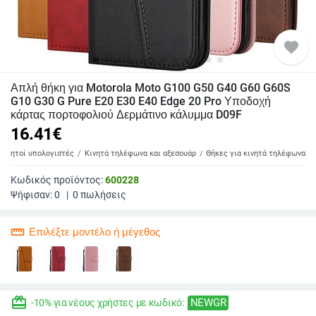
favorite
Απλή θήκη για Motorola Moto G100 G50 G40 G60 G60S
G10 G30 G Pure E20 E30 E40 Edge 20 Pro Υποδοχή
κάρτας πορτοφολιού Δερμάτινο κάλυμμα D09F
16.41
€
 φορητοί υπολογιστές
Κινητά τηλέφωνα και αξεσουάρ
Θήκες για κινητά τηλέφωνα
Κωδικός προϊόντος:
600228
Ψήφισαν:
0
|
0
πωλήσεις
straighten
Επιλέξτε μοντέλο ή μέγεθος
redeem
NEWGR
-10% για νέους χρήστες με κωδικό: