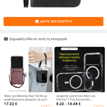
image
ΔΕΊΤΕ ΠΕΡΙΣΣΌΤΕΡΑ
more
Δημοφιλή είδοι σε αυτή τη κατηγορία
Θήκη για Motorola Razr 50/60 με
Διαφανές μαγνητικό θήκη για
αναδιπλούμενο βραχιόλι σε μοτίβο
iPhone 17 Pro, δύο-σε-ένα
κροκοδειλικού δέρματος
προστατευτικό κάλυμμα με
17.22
€
8.22 - 10.48
€
παχύτερο πλαίσιο και μεγάλο