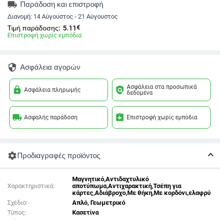
local_shipping
Παράδοση και επιστροφή
Διανομή:
14 Αύγουστος - 21 Αύγουστος
€
Τιμή παράδοσης:
5.11
Επιστροφή χωρίς εμπόδια
security
Ασφάλεια αγορών
Ασφάλεια στα προσωπικά
lock
policy
Ασφάλεια πληρωμής
δεδομένα
local_shipping
assignment_return
Ασφαλής παράδοση
Επιστροφή χωρίς εμπόδια
settings
Προδιαγραφές προϊόντος
Μαγνητικό,Αντιδαχτυλικό
Χαρακτηριστικά:
αποτύπωμα,Αντιχαρακτική,Τσέπη για
κάρτες,Αδιάβροχο,Με θήκη,Με κορδόνι,ελαφρύ
Σχέδιο:
Απλό, Γεωμετρικό
Τύπος:
Κασετίνα