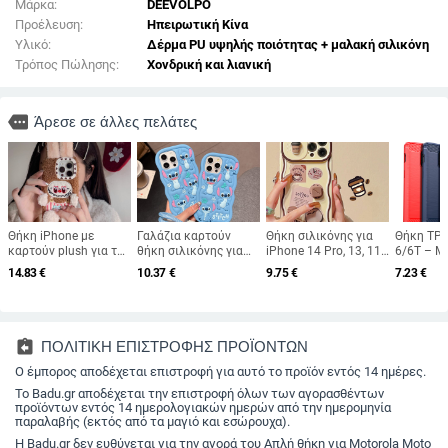
Μάρκα:
DEEVOLPO
Προέλευση:
Ηπειρωτική Κίνα
Υλικό:
Δέρμα PU υψηλής ποιότητας + μαλακή σιλικόνη
Τρόπος Πώλησης:
Χονδρική και λιανική
more
Άρεσε σε άλλες πελάτες
Θήκη iPhone με
Γαλάζια καρτούν
Θήκη σιλικόνης για
Θήκη TPU
καρτούν plush για τη
θήκη σιλικόνης για
iPhone 14 Pro, 13, 11,
6/6T – Μα
σειρά 11–14
iPhone 11–17 Pro
12 Pro, 12 Pro Max
Μοτίβο
14.83
€
10.37
€
9.75
€
7.23
€
(περιλαμβάνει
Max με καμπύλες
και 13 Pro –
ανθρακε
Pro/Max) — TPU
άκρες και προστασία
Τρισδιάστατο
Προστασί
περίβλημα, προστασία
από πτώσεις
ανάγλυφο,
πτώσεις,
από πτώσεις,
Αντιδακτυλικών
σύνδεση
κατασκευή 3D plush,
αποτυπωμάτων, Καφέ
assignment_return
ΠΟΛΙΤΙΚΗ ΕΠΙΣΤΡΟΦΗΣ ΠΡΟΪΟΝΤΩΝ
συμβατή με iPhone
χρώμα
11, 12, 12 Pro/Max, 13,
Ο έμπορος αποδέχεται επιστροφή για αυτό το προϊόν εντός 14 ημέρες.
13 Pro/Max, 14, 14
Το Badu.gr αποδέχεται την επιστροφή όλων των αγορασθέντων
Pro/Max
προϊόντων εντός 14 ημερολογιακών ημερών από την ημερομηνία
παραλαβής (εκτός από τα μαγιό και εσώρουχα).
Η Badu.gr δεν ευθύνεται για την αγορά του Απλή θήκη για Motorola Moto