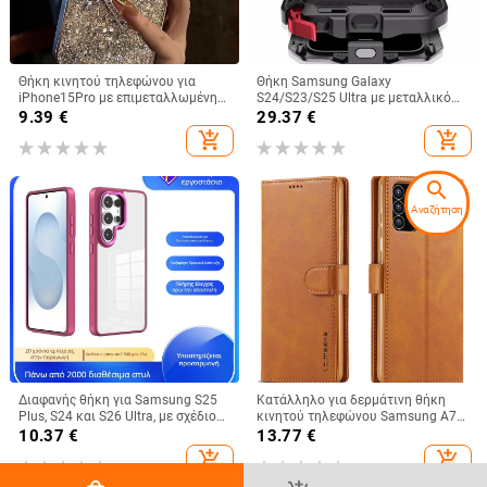
Θήκη κινητού τηλεφώνου για
Θήκη Samsung Galaxy
iPhone15Pro με επιμεταλλωμένη
S24/S23/S25 Ultra με μεταλλικό
κόλλα και ρετούς, θήκη
πίσω κάλυμμα, μηχανουργική
9.39
€
29.37
€
προστασίας Apple 12 Promax με
κατεργασία, προσαρμογή, απαγωγή
add_shopping_cart
add_shopping_cart
πούλιες
θερμότητας, αντίσταση στις
πτώσεις, αντι-αποτυπώματα
search
Αναζήτηση
Διαφανής θήκη για Samsung S25
Κατάλληλο για δερμάτινη θήκη
Plus, S24 και S26 Ultra, με σχέδιο
κινητού τηλεφώνου Samsung A73,
Gold Shield Eagle Eye
θήκη κινητού τηλεφώνου
10.37
€
13.77
€
A36/A16, προστατευτικό κάλυμμα
add_shopping_cart
add_shopping_cart
A26/A56, αόρατη βάση στήριξης