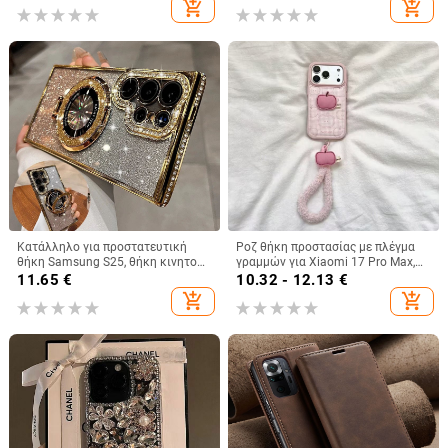
add_shopping_cart
add_shopping_cart
άνοιγμα
Κατάλληλο για προστατευτική
Ροζ θήκη προστασίας με πλέγμα
θήκη Samsung S25, θήκη κινητού
γραμμών για Xiaomi 17 Pro Max,
τηλεφώνου Edge Drill, S24,
15 Pro και Redmi Note 14/Note 15
11.65
€
10.32 - 12.13
€
διαφανής μαγνητική θήκη με
add_shopping_cart
add_shopping_cart
στρας, A56, αντιολισθητική
πούδρα με γκλίτερ