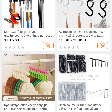
Μεταλλικό ράφι τοίχου
Άγκιστρο σε σχήμα S με βεντούζα
αποθήκευσης από σίδηρο με τρεις
για κλειδιά, ρούχα, τσάντες και
ή περισσότερες σειρές αγκίστρων,
καπέλα — χωρίς τρύπες, πλαστικό,
113.28
€
10.30 - 20.05
€
ικανότητα φόρτωσης 3 kg
1–3 kg φορτίο
add_shopping_cart
add_shopping_cart
Κρεμάστρα οικιακής χρήσης με
Open source μεταλλικός απλός
κλιπ υψηλής χρωματικής αξίας
γάντζος, L-σχήμα ορθογώνιο