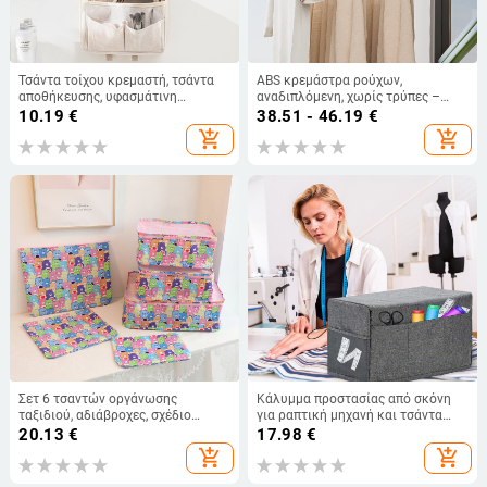
Τσάντα τοίχου κρεμαστή, τσάντα
ABS κρεμάστρα ρούχων,
αποθήκευσης, υφασμάτινη
αναδιπλόμενη, χωρίς τρύπες –
κρεμαστή τσέπη για κοιτώνα,
ιδανική για κοιτώνες και ταξίδια,
10.19
€
38.51 - 46.19
€
κρεμαστή τσέπη για κομοδίνο,
φορητή για παράθυρο, κατάλληλη
add_shopping_cart
add_shopping_cart
κρεβατοκάμαρα, φοιτητική τσέπη
για ρούχα, παντελόνια και
κρεμαστή
γραβάτες
Σετ 6 τσαντών οργάνωσης
Κάλυμμα προστασίας από σκόνη
ταξιδιού, αδιάβροχες, σχέδιο
για ραπτική μηχανή και τσάντα
Kuromi αρκούδας, υλικό PP
αποθήκευσης εργαλείων για
20.13
€
17.98
€
οικιακή χρήση
add_shopping_cart
add_shopping_cart