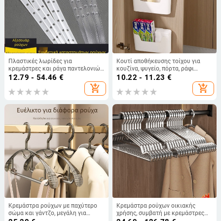
Πλαστικές λωρίδες για
Κουτί αποθήκευσης τοίχου για
κρεμάστρες και ράγα παντελονιών
κουζίνα, ψυγείο, πόρτα, ράφι
– σετ συνδέσεων για κατάστημα
κρεβατιού, κρεμαστό κουτί
12.79 - 54.46
€
10.22 - 11.23
€
ρούχων
αρχειοθέτησης καλλυντικών
add_shopping_cart
add_shopping_cart
Κρεμάστρα ρούχων με παχύτερο
Κρεμάστρα ρούχων οικιακής
σώμα και γάντζο, μεγάλη για
χρήσης, συμβατή με κρεμάστρες
φοιτητικό κοιτώνα
ρούχων, ράγες παντελονιών και