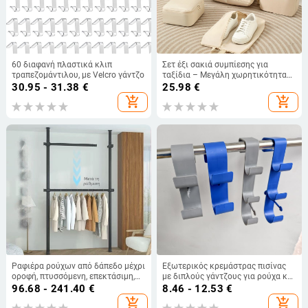
60 διαφανή πλαστικά κλιπ
Σετ έξι σακιά συμπίεσης για
τραπεζομάντιλου, με Velcro γάντζο
ταξίδια – Μεγάλη χωρητικότητα
για οργάνωση ρούχων, φορητή
30.95 - 31.38
€
25.98
€
αποθήκευση
add_shopping_cart
add_shopping_cart
Ραφιέρα ρούχων από δάπεδο μέχρι
Εξωτερικός κρεμάστρας πισίνας
οροφή, πτυσσόμενη, επεκτάσιμη,
με διπλούς γάντζους για ρούχα και
ανθεκτική, χωρίς ίχνη,
εξοπλισμό πισίνας
96.68 - 241.40
€
8.46 - 12.53
€
αντιολισθητική, για εσωτερική
add_shopping_cart
add_shopping_cart
χρήση σε υπνοδωμάτιο ή