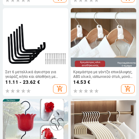
φοιτητικό διαμέρισμα
Σετ 6 μεταλλικά άγκιστρα για
Κρεμάστρα με γάντζο επικάλυψης,
γκαράζ, κήπο και αποθήκη με
ABS υλικό, ιαπωνικού στυλ, μονό
τετράγωνο σωλήνα
γάντζος, φορτίο έως 2 kg, σετ 5
11.11 - 23.62
€
14.53
€
τεμάχια, μάρκα SJIAYP
add_shopping_cart
add_shopping_cart