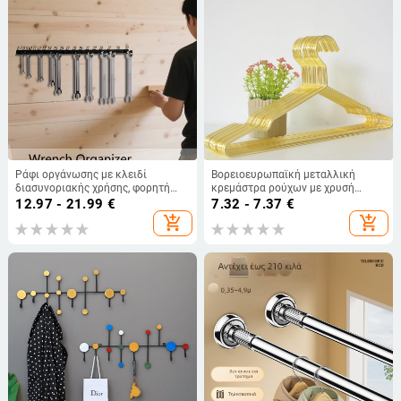
Ράφι οργάνωσης με κλειδί
Βορειοευρωπαϊκή μεταλλική
διασυνοριακής χρήσης, φορητή
κρεμάστρα ρούχων με χρυσή
επιτοίχια βάση αποθήκευσης,
επίστρωση για υπνοδωμάτιο και
12.97 - 21.99
€
7.32 - 7.37
€
μαύρο ψηφιακό γάντζο εισόδου
ντουλάπα
add_shopping_cart
add_shopping_cart