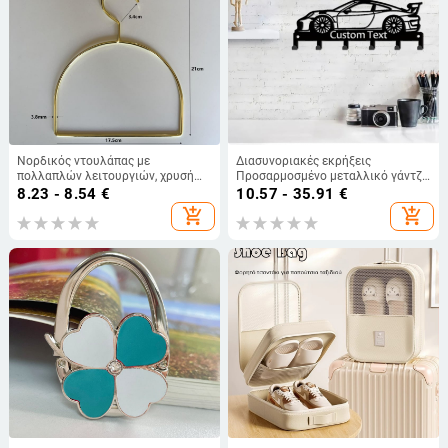
Νορδικός ντουλάπας με
Διασυνοριακές εκρήξεις
πολλαπλών λειτουργιών, χρυσή
Προσαρμοσμένο μεταλλικό γάντζο
μεταλλική κρεμάστρα ρούχων με
διακοσμητική πόρτα
8.23 - 8.54
€
10.57 - 35.91
€
θήκη για γραβάτες, δαχτυλίδι για
υπνοδωματίου με γάντζο κλειδιού
add_shopping_cart
add_shopping_cart
φουλάρια και ράφι πετσέτας
τοποθετημένο πίσω Temu Hot Sale