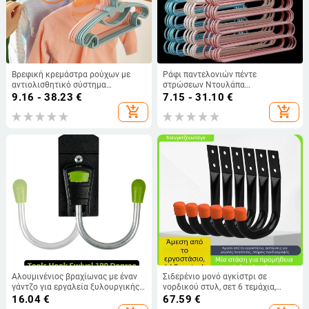
Βρεφική κρεμάστρα ρούχων με
Ράφι παντελονιών πέντε
αντιολισθητικό σύστημα
στρώσεων Ντουλάπα
στέγνωσης και σχέδιο φιόγκος
αποθήκευσης αντικειμένων
9.16 - 38.23
€
7.15 - 31.10
€
παχύρρευστη αντιολισθητική
add_shopping_cart
add_shopping_cart
κρεμάστρα αποθήκευση ραφιών
παντελονιών κλιπ παντελονιών
οικιακής χρήσης κρεμαστά
παντελόνια ενηλίκων
Αλουμινένιος βραχίωνας με έναν
Σιδερένιο μονό αγκίστρι σε
γάντζο για εργαλεία ξυλουργικής,
νορδικού στυλ, σετ 6 τεμάχια,
μέγιστη φόρτιση 5 kg, μοντέρνο
φορτίο 15 kg – Chengjinpeng
16.04
€
67.59
€
στυλ, έκδοση 2024
hardware