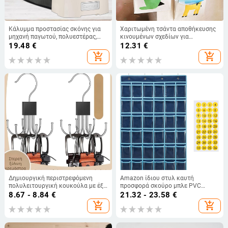
Κάλυμμα προστασίας σκόνης για
Χαριτωμένη τσάντα αποθήκευσης
μηχανή παγωτού, πολυεστέρας,
κινουμένων σχεδίων για
παραδοσιακό αγροτικό στυλ,
οργάνωση, κρεμαστή τσάντα για
19.48
€
12.31
€
προστασία από σκόνη, αποθήκευση
παιδιά, τσάντα τοίχου για πόρτες,
add_shopping_cart
add_shopping_cart
σε επιφάνεια εργασίας
μεγάλη ντουλάπα, κομοδίνο,
κρεμαστή στον τοίχο, πολλαπλών
στρώσεων
Δημιουργική περιστρεφόμενη
Amazon ίδιου στυλ καυτή
πολυλειτουργική κουκούλα με έξι
προσφορά σκούρο μπλε PVC
νύχια, κρεμαστή τσάντα, τσάντα
διαφανής αριθμομηχανή κινητό
8.67 - 8.84
€
21.32 - 23.58
€
κασκόλ, ντουλάπα, κρεμάστρα
τηλέφωνο παιδική παιδεία 36
add_shopping_cart
add_shopping_cart
πόρτας
κρεμαστή τσάντα αποθήκευσης
πλέγματος