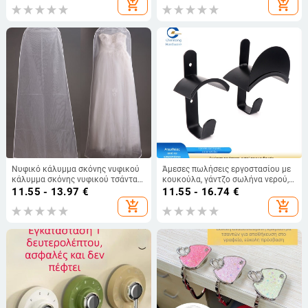
add_shopping_cart
add_shopping_cart
Νυφικό κάλυμμα σκόνης νυφικού
Άμεσες πωλήσεις εργοστασίου με
κάλυμμα σκόνης νυφικού τσάντα
κουκούλα, γάντζο σωλήνα νερού,
επίδειξης νυφικού αδιάβροχο
εγκατάσταση τοίχου, γάντζο
11.55 - 13.97
€
11.55 - 16.74
€
αναπνεύσιμο διαφανές
αποθήκευσης βαρέως τύπου,
add_shopping_cart
add_shopping_cart
επιμηκυμένο νήμα από γυαλί
εργαλείο υλικού, γάντζο στήριξης
χονδρικής
σωλήνα