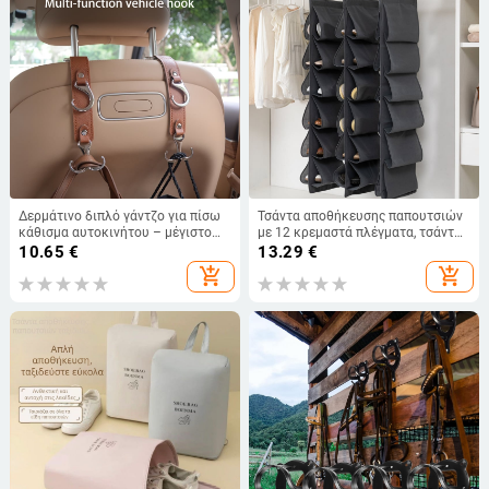
Δερμάτινο διπλό γάντζο για πίσω
Τσάντα αποθήκευσης παπουτσιών
κάθισμα αυτοκινήτου – μέγιστο
με 12 κρεμαστά πλέγματα, τσάντα
φορτίο 10 kg, μοντέρνος
κρεμαστή στον τοίχο,
10.65
€
13.29
€
μινιμαλιστικός σχεδιασμός,
πολυστρωματική ντουλάπα, θήκη
add_shopping_cart
add_shopping_cart
κυκλοφόρησε το καλοκαίρι του
παπουτσιών, τρισδιάστατη
2024
κρεμαστή πόρτα για πίσω τσάντα
αποθήκευσης