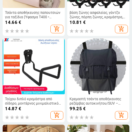
Τσάντα αποθήκευσης παπουτσιών
βάση ζώνης ασφαλείας, γάντζο
για ταξίδια (Ύφασμα T400 •
ζώνης, πόρπη ζώνης, κρεμάστρα,
Σύγχρονη απλότητα • Yigou •
μεταλλική βάση ζώνης ασφαλείας,
14.66
€
10.81
€
Θήκες και τσάντες παπουτσιών •
προμήθειες δωματίου αλόγων
add_shopping_cart
add_shopping_cart
Φθινόπωρο 2023)
Τοίχου διπλό κρεμάστρα από
Κρεμαστή τσάντα αποθήκευσης
σίδηρο, μοντέρνος μινιμαλιστικός
ρεζέρβας αυτοκινήτου/SUV –
σχεδιασμός, ικανότητα φόρτωσης
απορρίμματα και εργαλεία,
14.87
€
99.25
€
15–20 kg, σετ 5 τεμάχια
ύφασμα 600D Oxford
add_shopping_cart
add_shopping_cart