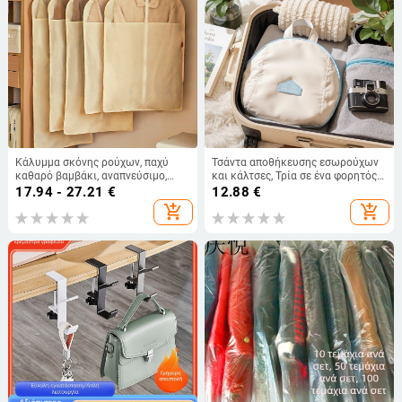
Κάλυμμα σκόνης ρούχων, παχύ
Τσάντα αποθήκευσης εσωρούχων
καθαρό βαμβάκι, αναπνεύσιμο,
και κάλτσες, Τρία σε ένα φορητός
ιαπωνικού στυλ, ανθεκτικό στην
ταξιδιωτικός οργανωτής, Υλικό
17.94 - 27.21
€
12.88
€
υγρασία για ντουλάπα
peach skin, Μοντέρνο απλό στυλ
add_shopping_cart
add_shopping_cart