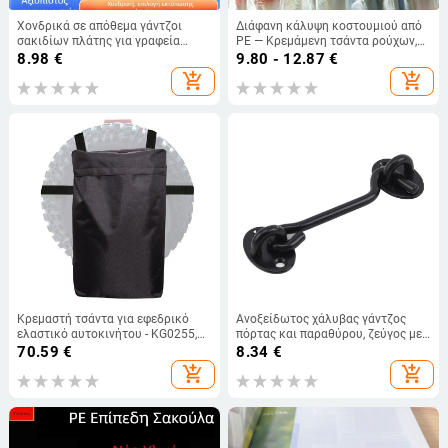
Χονδρικά σε απόθεμα γάντζοι
Διάφανη κάλυψη κοστουμιού από
σακιδίων πλάτης για γραφεία
PE — Κρεμάμενη τσάντα ρούχων,
μαθητών, πλαϊνές κρεμαστές
προστασία από σκόνη και υγρασία
8.98
€
9.80 - 12.87
€
τσάντες, χωρίς κόλλα,
add_shopping_cart
add_shopping_cart
αποσπώμενοι, κινητό γραφείο-πλάι
μονό γάντζο
Κρεμαστή τσάντα για εφεδρικό
Ανοξείδωτος χάλυβας γάντζος
ελαστικό αυτοκινήτου - KG0255,
πόρτας και παραθύρου, ζεύγος με
πολυεστέρας, για ταξίδια,
τέσσερις βίδες
70.59
€
8.34
€
πολυχρηστική
add_shopping_cart
add_shopping_cart