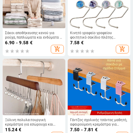
Σάκοι αποθήκευσης κενού για
Κινητό γραφείο γραφείου
ρούχα, παπλώματα και ενδύματα —
φοιτητικό σακίδιο πλάτης
μεγάλες, παχιές, διαφανείς
κρεμαστό εργαλείο γραφείου
6.90 - 9.58
€
7.58
€
σακούλες αποθήκευσης για
χριστουγεννιάτικο γάντζο
add_shopping_cart
add_shopping_cart
οικιακή χρήση και ταξίδια.
κρεμαστή τσάντα γάντζο
εποξειδικό μάρμαρο γάντζο
Ξύλινη πολυλειτουργική
Γάντζος σχολικής τσάντας μαθητή,
κρεμάστρα για εσώρουχα και
αφαιρούμενη κρεμάστρα για
γιλέκα με κυματοειδές ράφι
φορητές τσάντες γραφείου, γάντζο
15.24
€
7.50 - 7.81
€