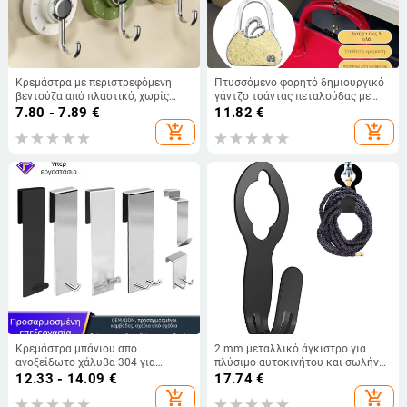
Κρεμάστρα με περιστρεφόμενη
Πτυσσόμενο φορητό δημιουργικό
βεντούζα από πλαστικό, χωρίς
γάντζο τσάντας πεταλούδας με
διάτρηση, για κουζίνα και μπάνιο
γάντζο για γυναίκες, αφαιρούμενη
7.80 - 7.89
€
11.82
€
θήκη τσάντας χωρίς ίχνος
add_shopping_cart
add_shopping_cart
Κρεμάστρα μπάνιου από
2 mm μεταλλικό άγκιστρο για
ανοξείδωτο χάλυβα 304 για
πλύσιμο αυτοκινήτου και σωλήνα
γυάλινη πόρτα, πίσω τοποθέτηση
νερού, τηλεσκοπικός φορέας
12.33 - 14.09
€
17.74
€
χωρίς διάτρηση, αποσπώμενο
σωλήνα, αποθήκευση κήπου για
add_shopping_cart
add_shopping_cart
μεταλλικό άγκιστρο,
σωλήνα, στηριγμα βρύσης