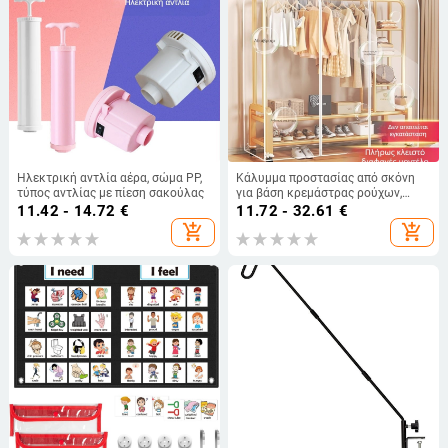
Ηλεκτρική αντλία αέρα, σώμα PP,
Κάλυμμα προστασίας από σκόνη
τύπος αντλίας με πίεση σακούλας
για βάση κρεμάστρας ρούχων,
διαφανές σακούλι για αποθήκευση
11.42 - 14.72
€
11.72 - 32.61
€
στο υπνοδωμάτιο
add_shopping_cart
add_shopping_cart