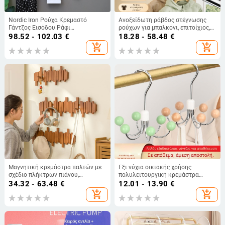
Nordic Iron Ρούχα Κρεμαστό
Ανοξείδωτη ράβδος στέγνωσης
Γάντζος Εισόδου Ράφι
ρούχων για μπαλκόνι, επιτοίχιος,
Αποθήκευσης Κλειδιών Επιτοίχια
σταθερός τύπος, χωρίς διάτρηση,
98.52 - 102.03
€
18.28 - 58.48
€
Ράφι Κρεμαστό Ράφι Παλτών
επεκτειόμενη, για οικιακή χρήση
add_shopping_cart
add_shopping_cart
Δημιουργικό Γάντζο Εισόδου
Μαγνητική κρεμάστρα παλτών με
Έξι νύχια οικιακής χρήσης
σχέδιο πλήκτρων πιάνου,
πολυλειτουργική κρεμάστρα
κατάλληλη για είσοδο, διάδρομο
εσώρουχων, ντουλάπα κοιτώνα με
34.32 - 63.48
€
12.01 - 13.90
€
και υπνοδωμάτιο, επιτοίχια, από
περιστρεφόμενο γάντζο 360
add_shopping_cart
add_shopping_cart
ξύλο/μπαμπού, μοντέρνος
μοιρών
μινιμαλισμός, 3+ σειρές
κρεμάστρων, ικανότητα φόρτωσης
10–15 kg