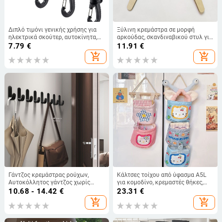
Διπλό τιμόνι γενικής χρήσης για
Ξύλινη κρεμάστρα σε μορφή
ηλεκτρικά σκούτερ, αυτοκίνητα,
αρκούδας, σκανδιναβικού στυλ για
παιδικά καροτσάκια και
παιδικό δωμάτιο, σχεδίαση με
7.79
€
11.91
€
αποθήκευση αξεσουάρ καροτσιού
διακριτικό πολυτελές ύφος,
add_shopping_cart
add_shopping_cart
κατάλληλη για ρούχα, παντελόνια
και γραβάτες, συσκευασία 5
τεμάχια
Γάντζος κρεμάστρας ρούχων,
Κάλτσες τοίχου από ύφασμα A5L
Αυτοκόλλητος γάντζος χωρίς
για κομοδίνο, κρεμαστές θήκες,
τρύπημα για ρούχα πίσω από την
πίσω κρεμαστή τσάντα
10.68 - 14.42
€
23.31
€
πόρτα, Αυτοκόλλητος γάντζος
αποθήκευσης, τσάντα
add_shopping_cart
add_shopping_cart
τοίχου μπάνιου με φέρουσα
αποθήκευσης
ικανότητα, Βάση ακουστικών