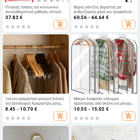
Πίνακας τσέπης για κοινωνικο-
Βαρύς γάντζος βεράντας με
συναισθηματική μάθηση, οπτική
ρυθμιζόμενη ράγα για τροφοδότες
διαχείριση συμπεριφοράς στον
πουλιών
37.83
€
60.56 - 64.64
€
αυτισμό, βασικά είδη ημερήσιας
add_shopping_cart
add_shopping_cart
φροντίδας, εξοπλισμός τάξης
Ξύλινη κρεμάστρα ρούχων Ειδική
Μακρύ διαφανές κάλυμμα
για ξενοδοχείο Κρεμάστρα ρούχων
προστασίας από σκόνη για ρούχα
από μασίφ ξύλο Κατάστημα
με κρέμασμα, PEVA, προστασία
8.45 - 10.70
€
10.55 - 15.02
€
ρούχων Αντιολισθητική ξύλινη
από σκόνη, ρούχα, Φθινόπωρο
add_shopping_cart
add_shopping_cart
κρεμάστρα ρούχων Πηγή
2020
χονδρικής