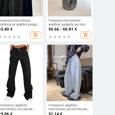
Γυναικεία παντελόνια
Γυναικεία παντελόνια
Corduroy με φαρδιά γραμμή
φαρδιάς γραμμής με ίσια
και ψηλή μέση,
κοπή, υψηλή μέση,
55.40
€
50.66 - 60.81
€
πολυεστερική μίξη,
βαμβακομίγμα, παχιά
add_shopping_cart
add_shopping_cart
λεπτομέρειες patchwork
ύφανση, υψηλή
ελαστικότητα, χωρίς
σιδέρωμα
Γυναικείες φαρδιές
Γυναικείες φαρδιές
παντελόνες για casual-
παντελόνες με εκτύπωση
σπορ καθημερινή χρήση,
φιόγκο, υψηλή μέση,
29.06
€
31.14
€