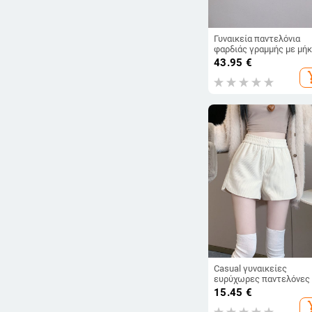
Γυναικεία παντελόνια
φαρδιάς γραμμής με μή
τριών τεταρτών | υφαν
43.95
€
ύφασμα, πολυεστέρας,
add_s
μικροελαστικότητα, άνο
2024
Casual γυναικείες
ευρύχωρες παντελόνες
μήκος τριών τετάρτων,
15.45
€
ύφασμα από βαμβακό-μί
add_s
πολυεστέρας 90–95%