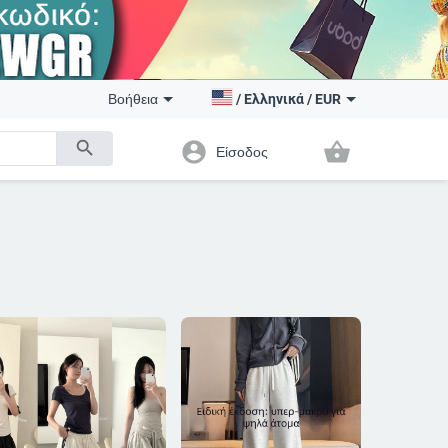
Βοήθεια
/
Ελληνικά
/
EUR
search
account_circle
shopping_basket
Είσοδος