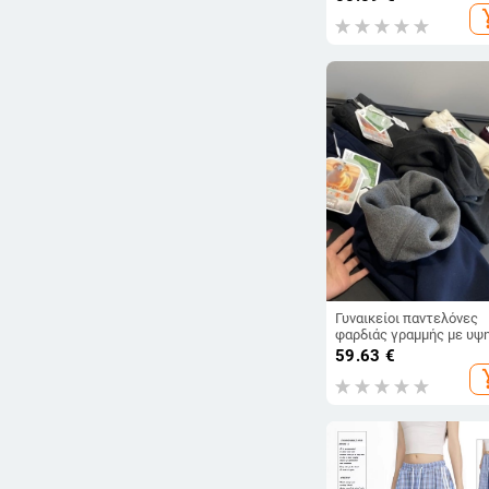
ύφασμα
add_s
Γυναικείοι παντελόνες
φαρδιάς γραμμής με υψ
μέση, μίξη πολυεστέρα-
59.63
€
βισκόζη, παχυνμένη ύφα
add_s
για τον χειμώνα, casual
στυλ