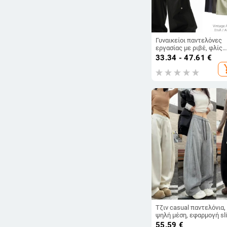
Γυναικείοι παντελόνες
εργασίας με ριβέ, φλίς
επενδεδυμένες, υψηλή
33.34 - 47.61
€
μέση, ίσιο κόψιμο,
add_s
καθημερινό στυλ
Τζιν casual παντελόνια,
ψηλή μέση, εφαρμογή sl
fit, αστικό στυλ, ultra-λ
55.59
€