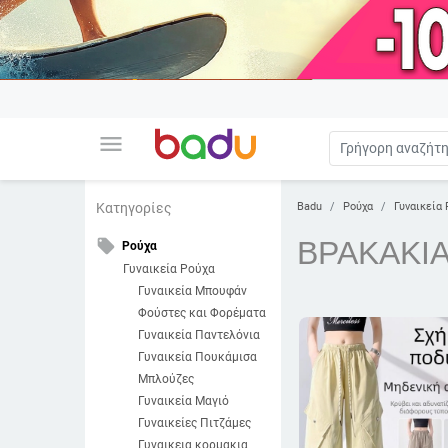
menu
Badu
Ρούχα
Γυναικεία 
Κατηγορίες
ΒΡΑΚΑΚΙ
local_offer
Ρούχα
Γυναικεία Ρούχα
Γυναικεία Μπουφάν
Φούστες και Φορέματα
Γυναικεία Παντελόνια
Γυναικεία Πουκάμισα
Μπλούζες
Γυναικεία Μαγιό
Γυναικείες Πιτζάμες
Γυναικεια κορμακια