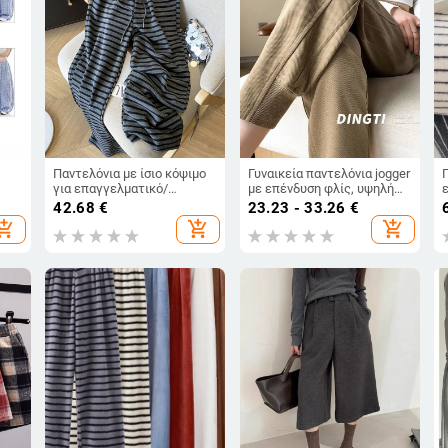
Παντελόνια με ίσιο κόψιμο
Γυναικεία παντελόνια jogger
για επαγγελματικό/
με επένδυση φλίς, υψηλή
καθημερινό ντύσιμο, υψηλή
μέση, χαλαρή γραμμή και
42.68
€
23.23 - 33.26
€
μέση, κορδόνι, μίξη
μανσέτες, χάρεμ στυλ,
hopping_cart
add_shopping_cart
add_shopping_cart
βαμβακιού-πολυεστέρα,
casual, 2026 συλλογή
μικροελαστικότητα