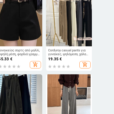
Γυναικείος σορτς από μαλλί,
Corduroy casual pants για
υψηλή μέση, φαρδιά γραμμή,
γυναίκες, ψηλόμεσα, χαλαρή
μήκος 3/4, χωρίς σιδέρωμα
γραμμή,
55.33
€
19.35
€
μικροελαστικότητα,
add_shopping_cart
add_shopping_cart
φθινοπωρινό-χειμερινό
2025