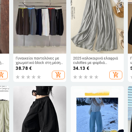
Γυναικείοι παντελόνες με
2025 καλοκαιρινά ελαφριά
ή
χρωματικό block στη μέση,
culottes με φαρδιά
ψηλόμεσες, φαρδιές, με
παντελόνια-φούστα, για
38.78
€
34.13
€
λεπτομέρειες κοπής,
γυναίκες, ελαστική μέση,
hopping_cart
add_shopping_cart
add_shopping_cart
α,
casual, δύο τρόποι
σατινένια πτώση, ρετρό-
φορέματος, φθινόπωρο
λογοτεχνικό στυλ
2025