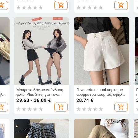
Unisex
μήκος τριών τεταρτών,
hopping_cart
add_shopping_cart
add_shopping_cart
μέση με ελαστικό ζωνάκι,
μονόχρωμοι, χωρίς ανάγκη
σιδερώματος
Μαύρα κολάν με επένδυση
Γυναικεία casual σορτς με
ηλή
φλίς, Plus Size, για τον
ασύμμετρα κουμπιά, υψηλής
χειμώνα, εφέ δέρματος
μέσης, φαρδιά γραμμή,
29.63 - 36.09
€
28.74
€
νση,
ύφασμα πολυεστέρα-
hopping_cart
add_shopping_cart
add_shopping_cart
ελαστάν, μικρο-
ελαστικότητα