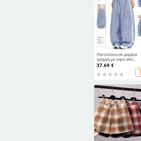
Παντελόνια σε φαρδιά
γραμμή με καρό από
πολυεστέρα — μεσαίας
37.69
€
μέσης, μακρύ παντελόνι,
add_s
καθημερινό στυλ