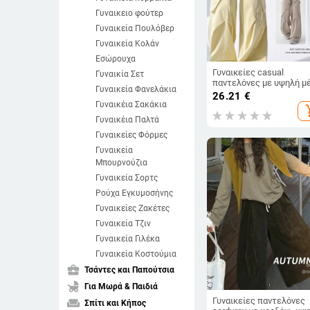
Γυναικειο φούτερ
Γυναικεία Πουλόβερ
Γυναικεία Κολάν
Εσώρουχα
Γυναικείες casual
Γυναικία Σετ
παντελόνες με υψηλή μέ
Γυναικεία Φανελάκια
ίσιο κόψιμο, πολυεστέρα
26.21
€
μικροελαστικότητα, μα
Γυναικέια Σακάκια
add_s
μήκος, άνοιξη 2025
Γυναικέια Παλτά
Γυναικείες Φόρμες
Γυναικεία
Μπουρνούζια
Γυναικεία Σορτς
Ρούχα Εγκυμοσήνης
Γυναικείες Ζακέτες
Γυναικεία Τζιν
Γυναικεία Γιλέκα
Γυναικεία Κοστούμια
business_center
Τσάντες και Παπούτσια
child_friendly
Για Μωρά & Παιδιά
Γυναικείες παντελόνες
weekend
Σπίτι και Κήπος