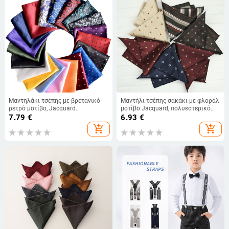
Μαντηλάκι τσέπης με βρετανικό
Μαντήλι τσέπης σακάκι με φλοράλ
ρετρό μοτίβο, Jacquard
μοτίβο Jacquard, πολυεστερικό
πολυεστέρας, σχέδιο
ύφασμα, επένδυση πολυεστέρα
7.79
€
6.93
€
αντιστοίχισης μοτίβων, βραδινή
add_shopping_cart
add_shopping_cart
ενδυμασία