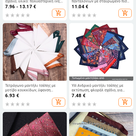
σχέδιο; υλικό: πολυεστερική ίνα;
παντελονιών με σταυρωμένο πίσω,
στυλ: ζωδιακός σχεδιασμός
ελαστικοί, ρυθμιζόμενοι, 4 κλιπ
7.96 - 13.17
€
11.04
€
add_shopping_cart
add_shopping_cart
Τετράγωνο μαντήλι τσέπης με
Yili Ανδρικό μαντήλι τσέπης με
μοτίβο κουκκίδων, ύφανση
εκτύπωση, φλοράλ σχέδιο, για
τζακάρντ, πολυεστερικό ύφασμα,
βραδινή ενδυμασία, συνθετικό
6.93
€
7.48
€
μοντέρνο στυλ
μετάξι, εκτύπωση, φόδρα
add_shopping_cart
add_shopping_cart
πολυεστέρα