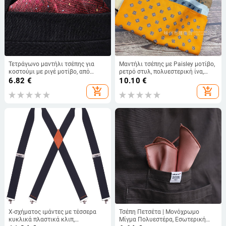
Τετράγωνο μαντήλι τσέπης για
Μαντήλι τσέπης με Paisley μοτίβο,
κοστούμι με ριγέ μοτίβο, από
ρετρό στυλ, πολυεστερική ίνα,
πολυεστερικές ίνες, πολυεστερική
εκτύπωση
6.82
€
10.10
€
επένδυση, βαμμένο σε νήματα,
add_shopping_cart
add_shopping_cart
μοντέρνο στυλ
X-σχήματος ιμάντες με τέσσερα
Τσέπη Πετσέτα | Μονόχρωμο
κυκλικά πλαστικά κλιπ,
Μίγμα Πολυεστέρα, Εσωτερική