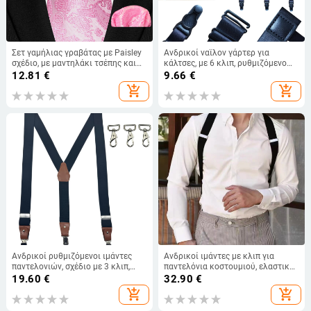
Σετ γαμήλιας γραβάτας με Paisley
Ανδρικοί ναϊλον γάρτερ για
σχέδιο, με μαντηλάκι τσέπης και
κάλτσες, με 6 κλιπ, ρυθμιζόμενο
μανικετόκουμπα για άνδρες;
μήκος, ισχυρή ελαστικότητα,
12.81
€
9.66
€
ύφασμα πολυεστέρα; πλέξη
διασταυρωμένες τιράντες
add_shopping_cart
add_shopping_cart
jacquard; πλάτος γραβάτας:
κανονικό; μάρκα Qimulan
Ανδρικοί ρυθμιζόμενοι ιμάντες
Ανδρικοί ιμάντες με κλιπ για
παντελονιών, σχέδιο με 3 κλιπ,
παντελόνια κοστουμιού, ελαστικοί
ελαστικός πολυεστερικός ιμάντας
με διασταυρωμένο πίσω,
19.60
€
32.90
€
ρυθμιζόμενος μήκος, 2 κλιπ, κράμα
add_shopping_cart
add_shopping_cart