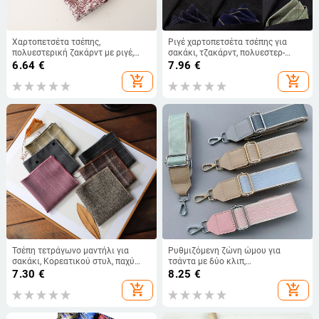
Χαρτοπετσέτα τσέπης,
Ριγέ χαρτοπετσέτα τσέπης για
πολυεστερική ζακάρντ με ριγέ,
σακάκι, τζακάρντ, πολυεστερ-
casual στυλ, unisex
βαμβάκι, επένδυση πολυεστέρα
6.64
€
7.96
€
add_shopping_cart
add_shopping_cart
Τσέπη τετράγωνο μαντήλι για
Ρυθμιζόμενη ζώνη ώμου για
σακάκι, Κορεατικού στυλ, παχύ
τσάντα με δύο κλιπ,
ρετρό υφής μαλλιού (Υλικό:
πολυεστερικός καμβάς και PU
7.30
€
8.25
€
Πολυεστερικό νήμα; Στυλ:
δέρμα
add_shopping_cart
add_shopping_cart
Μαλλώδες; Εποχή: Καλοκαίρι
2023; Συσκευασία: Χύμα)