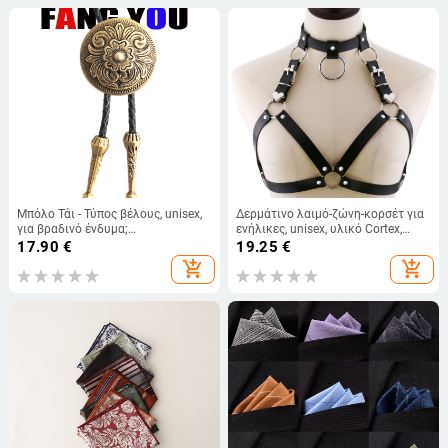
Μπόλο Τάι - Τύπος βέλους, unisex,
Δερμάτινο λαιμό-ζώνη-κορσέτ για
για βραδινό ένδυμα;
ενήλικες, unisex, υλικό Cortex,
Μονοχρωματικό μοτίβο; Υλικό:
ρυθμιζόμενος λαιμός και ζώνη,
17.90
€
19.25
€
Δέρμα; Ηλεκτροπλατίωση;
αξεσουάρ Harajuku πανκ εμφάνιση
add_shopping_cart
add_shopping_cart
Διαδικασία βαφής tie-dye