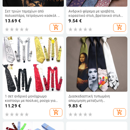
Σετ τριών τεμαχίων από
Ανδρικό φόρεμα με γραβάτα,
πολυεστέρα, τετράγωνο κασκόλ με
κορεατικό στυλ, βρετανικό στυλ
γραβάτα και μανσέτα, από
Χονγκ Κονγκ, τζέντλεμαν, ρετρό,
13.69
€
9.54
€
εργοστάσιο σε απόθεμα 8cm, σε
8cm, χειροποίητο, επαγγελματικό,
add_shopping_cart
add_shopping_cart
μοντέρνο στυλ.
φοιτητικό, επαγγελματικό, μόδα
1 σετ ανδρικό μονόχρωμο
Διασκεδαστική τυπωμένη
κοστούμι με πούλιες, ρούχα για
απομίμηση μεταξωτή
γραβάτα με τιράντες για πάρτι και
καλλιτεχνική γραβάτα για άνδρες,
11.29
€
9.83
€
πάρτι
ευέλικτη μοντέρνα casual Yuppie
add_shopping_cart
add_shopping_cart
μαύρη μπλε δεμένη γραβάτα