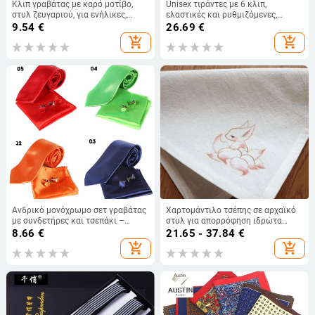
Κλιπ γραβάτας με καρό μοτίβο,
Unisex τιράντες με 6 κλιπ,
στυλ ζευγαριού, για ενήλικες,
ελαστικές και ρυθμιζόμενες,
διακοσμητικό λουλούδι γραβάτας
διασταύρωση στην πλάτη,
9.54
€
26.69
€
πολυεστερικό νήμα με λαστιχάκι
add_shopping_cart
add_shopping_cart
Ανδρικό μονόχρωμο σετ γραβάτας
Χαρτομάντιλο τσέπης σε αρχαϊκό
με συνδετήρες και τσεπάκι –
στυλ για απορρόφηση ιδρώτα
πολυεστερική ίνα, στυλ βέλος
(Έτοιμο απόθεμα, Unique, Ενήλικοι,
8.66
€
21.65 - 37.84
€
Άνοιξη 2025)
add_shopping_cart
add_shopping_cart