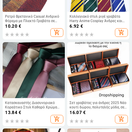
Ρετρό Βρετανικό Casual Ανδρικό
Κολλεγιακό στυλ ριγέ γραβάτα
Φόρεμα με Πλεκτό Γραβάτα σε
Harry Anime Cosplay Άνδρες και
Σχήμα Βέλους, Μονόχρωμο,
γυναίκες μαθητές Πότερ παιχνίδι
10.20
€
6.92
€
Επαγγελματικό, Μαλλί, Γραβάτα
ρόλων Magic School
add_shopping_cart
add_shopping_cart
Κατασκευαστής Διασυνοριακό
Σετ γραβάτας για άνδρες 2025 Νέο
Κορεάτικο Στυλ Καθαρό Χρώμα
κουτί δώρου, πολυτελής μόδα, σετ
Γραβάτα Ανδρών Χεριών Casual
4 τεμαχίων για άνδρες
13.84
€
16.07
€
Επίσημη Ένδυση Επαγγελματική
επαγγελματικής γραβάτας
add_shopping_cart
add_shopping_cart
Στενή Έκδοση Dk Preppy Στυλ
Μαύρο Μοντέρνο Μόδα