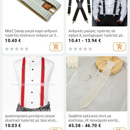
Μπεζ ζακάρ μικρό καρό ανδρικό
Ανδρικές μαύρες τιράντες σε
τιράντες ενηλίκων ανδρών με 3
σχήμα Χ, μονόχρωμες τιράντες με
κλιπ, ανδρικές ελαστικές τιράντες
παπιγιόν για επαγγελματικό πάρτι
10.40
€
10.41 - 13.94
€
με κλιπ για πουκάμισο και λουράκι
add_shopping_cart
add_shopping_cart
ώμου 3,5 εκ.
Διασυνοριακή μοντέρνα casual
Γραβάτα γαλλικού στυλ με
ελαστική τιράντες με τρία κλιπ,
κοστούμι JK πουκάμισο κοντά
μονόχρωμες, ρυθμιζόμενες
αξεσουάρ κομψό ταμπεραμέντο
10.03
€
45.38 - 46.70
€
τιράντες μήκους, εργοστασιακές,
INS στυλ μαργαριταρένια γραβάτα