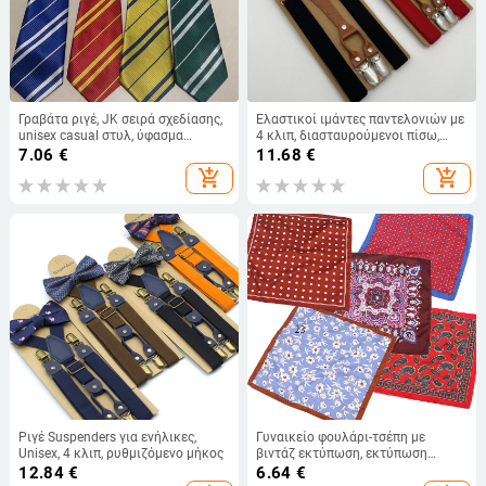
Γραβάτα ριγέ, JK σειρά σχεδίασης,
Ελαστικοί ιμάντες παντελονιών με
unisex casual στυλ, ύφασμα
4 κλιπ, διασταυρούμενοι πίσω,
πολυεστέρα-μετάξι, κυκλοφορία
πολυεστέρας, ρυθμιζόμενοι, unisex
7.06
€
11.68
€
καλοκαίρι 2024
add_shopping_cart
add_shopping_cart
Ριγέ Suspenders για ενήλικες,
Γυναικείο φουλάρι-τσέπη με
Unisex, 4 κλιπ, ρυθμιζόμενο μήκος
βιντάζ εκτύπωση, εκτύπωση
λογότυπου, χαλαρό στυλ
12.84
€
6.64
€