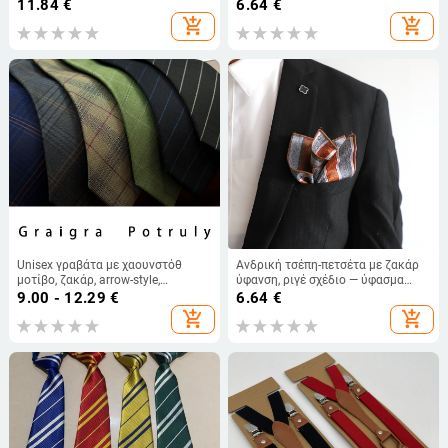
πολυεστερική ελαστική ταινία,
Επένδυση: Πολυεστερικό Νήμα,
11.84
€
6.64
€
unisex
Κουτί Δώρου, Καλοκαίρι 2022
add_shopping_cart
add_shopping_cart
Unisex γραβάτα με χαουνστόθ
Ανδρική τσέπη-πετσέτα με ζακάρ
μοτίβο, ζακάρ, arrow-style,
ύφανση, ριγέ σχέδιο — ύφασμα
γεωμετρικός σχεδιασμός,
πολυεστερικού μείγματος,
9.00 - 12.29
€
6.64
€
επένδυση πολυεστέρα
βαμμένα νήματα
add_shopping_cart
add_shopping_cart