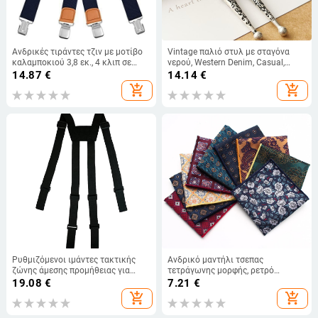
Ανδρικές τιράντες τζιν με μοτίβο
Vintage παλιό στυλ με σταγόνα
καλαμποκιού 3,8 εκ., 4 κλιπ σε
νερού, Western Denim, Casual,
σχήμα Χ, ρυθμιζόμενες τιράντες
Πόλο, Σχοινί, Ουδέτερο, Γραβάτα,
14.87
€
14.14
€
εργασίας για άνδρες, unisex
Φιόγκος, Λουλούδι
add_shopping_cart
add_shopping_cart
Ρυθμιζόμενοι ιμάντες τακτικής
Ανδρικό μαντήλι τσεπας
ζώνης άμεσης προμήθειας για
τετράγωνης μορφής, ρετρό
διασυνοριακή χρήση, ιμάντες
πολυεστερ Jacquard, πολύχρωμο
19.08
€
7.21
€
ζώνης εργασίας, ιμάντες ζώνης
μοτίβο, αυτόνομη συσκευασία
add_shopping_cart
add_shopping_cart
εργασίας