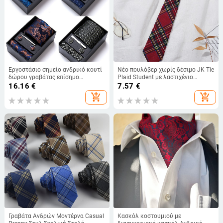
Εργοστάσιο σημείο ανδρικό κουτί
Νέο πουλόβερ χωρίς δέσιμο JK Tie
δώρου γραβάτας επίσημο
Plaid Student με λαστιχένιο
επαγγελματικό γάμο εργασίας
λουράκι για φοιτητές, Ιαπωνική
16.16
€
7.57
€
ομάδα πουκάμισο αξεσουάρ
στολή με καρό κρασιού και
add_shopping_cart
add_shopping_cart
καλοκαίρι Νέο
γραβάτα για γυναίκες
Γραβάτα Ανδρών Μοντέρνα Casual
Κασκόλ κοστουμιού με