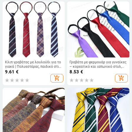
Κλιπ γραβάτας με λουλούδι για το
Γραβάτα με φερμουάρ για γυναίκες
γιακά | Πολυεστέρας, παιδικό στιλ,
– κορεατικό και ιαπωνικό στυλ,
προέλευση Yiwu, Zhejiang
χωρίς κόμπο, μαλλί, διακόσμηση
9.61
€
8.53
€
για τον γιακά, άνοιξη 2025
add_shopping_cart
add_shopping_cart