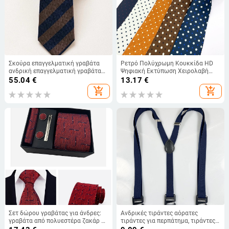
Σκούρα επαγγελματική γραβάτα
Ρετρό Πολύχρωμη Κουκκίδα HD
ανδρική επαγγελματική γραβάτα
Ψηφιακή Εκτύπωση Χειρολαβή
σε αντίθεση χρώματος ευέλικτο
Γραβάτα με Βέλος Ανδρική Πόλο
55.04
€
13.17
€
για επαγγελματικά επίσημα ρούχα
Κουκκίδα σε απόθεμα Χονδρική
add_shopping_cart
add_shopping_cart
γάμου, κοστούμι, αξεσουάρ
πουκάμισου σε κουτί
Σετ δώρου γραβάτας για άνδρες:
Ανδρικές τιράντες αόρατες
γραβάτα από πολυεστέρα ζακάρ με
τιράντες για περπάτημα, τιράντες
ρίγες, χαρτομάντιλο τσέπης,
για εσώρουχα, τιράντες για