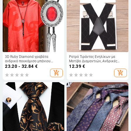
3D Ruby Diamond γραβάτα
Ρετρό Τιράντες Ενηλίκων με
ανδρικό πουκάμισο μπάνιου
Μοτίβο Διαμαντιών, Ανδρικές
αξεσουάρ ένδυσης κολάρο PU
Τιράντες με Κλιπ, Παντελόνια
23.20 - 32.84
€
12.39
€
δέρμα σχοινί κόκκινο Λευκό
Τιράντες, Τιράντες, Τιράντες
add_shopping_cart
add_shopping_cart
Πράσινο
Παντελονιού