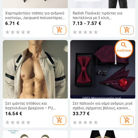
Χαρτομάντηλο τσέπης για ανδρικό
Radish Παιδικές τιράντες για
κοστούμι, Jacquard πολυεστέρας,
παντελόνια με 3 κλιπ,
μοτίβο λουλουδιών, χαλαρό στυλ,
ρυθμιζόμενοι ιμάντες από
6.71
€
7.13 - 7.57
€
Άνοιξη 2025
πολυεστέρα, ελαστικός
add_shopping_cart
add_shopping_cart
διασταυρωμένος πίσω
search
Αναζήτηση
Σετ ιμάντας στήθους και
Σετ παπιγιόν για γάμο ανδρών, ριγέ
δαχτυλιδιών βραχίονα – PU,
σχέδιο, σχήματος βέλους, κανονικό
ρυθμιζόμενο μήκος, ενήλικες,
πλάτος, πολυεστέρας
16.54
€
33.77
€
Unisex, Φθινόπωρο 2024
add_shopping_cart
add_shopping_cart