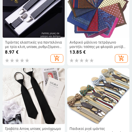
Τιράντες ελαστικές για παντελόνια
Ανδρικό μάλλινο τετράγωνο
με τρία κλιπ, unisex, ρυθμιζόμενος
μαντήλι τσέπης με φλοράλ μοτίβο,
μήκος, ισχυρή ελαστικότητα
μοντέρνο στυλ, εκτυπωμένο
8.97
€
13.85
€
add_shopping_cart
add_shopping_cart
Γραβάτα Arrow, unisex; μονόχρωμο
Παιδικοί ριγέ ιμάντες