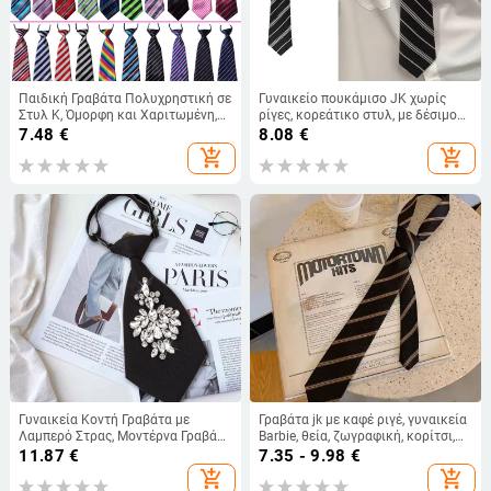
Παιδική Γραβάτα Πολυχρηστική σε
Γυναικείο πουκάμισο JK χωρίς
Στυλ Κ, Όμορφη και Χαριτωμένη,
ρίγες, κορεάτικο στυλ, με δέσιμο
Φοιτητική Γραβάτα από Μεταξωτό
κόμπο, σε casual ιαπωνική
7.48
€
8.08
€
Καρό με Ρίγες, Χονδρική από
σχολική στολή για μαθητές, σε
add_shopping_cart
add_shopping_cart
Εργοστάσιο
στυλ Academy Style DK
Γυναικεία Κοντή Γραβάτα με
Γραβάτα jk με καφέ ριγέ, γυναικεία
Λαμπερό Στρας, Μοντέρνα Γραβάτα
Barbie, θεία, ζωγραφική, κορίτσι,
με Γλυκό Ελεύθερο Λευκό
ιαπωνικό κολεγιακό στυλ, δωρεάν
11.87
€
7.35 - 9.98
€
Πουκάμισο, Αξεσουάρ Γραβάτας
παπιγιόν, τυπωμένο καφέ γραβάτα
add_shopping_cart
add_shopping_cart