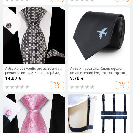
κατασκευή
Ανδρικό σετ γραβάτας με τσεπάκι,
Ανδρική γραβάτα, ζακάρ ύφανση,
μανσέτες και μαξιλαρι; 3 τεμάχια,
πολυεστερική ίνα, μοτίβο καρτούν,
ζακάρ πολυεστέρας, καρό μοτίβο
σχήμα βέλους
14.07
€
9.70
€
add_shopping_cart
add_shopping_cart