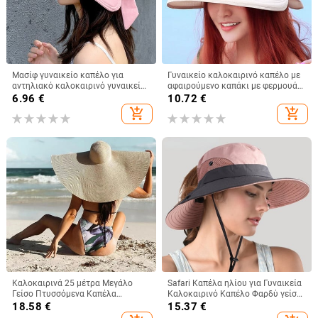
Μασίφ γυναικείο καπέλο για
Γυναικείο καλοκαιρινό καπέλο με
αντηλιακό καλοκαιρινό γυναικείο
αφαιρούμενο καπάκι με φερμουάρ
γείσο αλογοουρά Φαρδύ γείσο
με άδειο επάνω καπέλο Cycilng
6.96
€
10.72
€
Προστασία με υπεριώδη
Αντι-UV αντηλιακά καπέλα
add_shopping_cart
add_shopping_cart
ακτινοβολία Φιόγκος Καπέλο
Γυναικεία πτυσσόμενα καπέλα με
παραλίας Κίτρινο γυναικείο
μεγάλο γείσο
καπέλο αντηλιακού γυναικεία
καπέλα πτυσσόμενα Gorro
Καλοκαιρινά 25 μέτρα Μεγάλο
Safari Καπέλα ηλίου για Γυναικεία
Γείσο Πτυσσόμενα Καπέλα
Καλοκαιρινό Καπέλο Φαρδύ γείσο
Παραλίας Γυναικεία Πτυσσόμενα
προστασίας από υπεριώδη
18.58
€
15.37
€
Ψάθινο Καπέλο Αντιηλιακό
ακτινοβολία UPF Ponytail