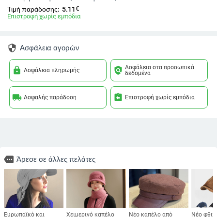
€
Τιμή παράδοσης:
5.11
Επιστροφή χωρίς εμπόδια
security
Ασφάλεια αγορών
Ασφάλεια στα προσωπικά
lock
policy
Ασφάλεια πληρωμής
δεδομένα
local_shipping
assignment_return
Ασφαλής παράδοση
Επιστροφή χωρίς εμπόδια
more
Άρεσε σε άλλες πελάτες
Ευρωπαϊκό και
Χειμερινό καπέλο
Νέο καπέλο από
Νέο φθιν