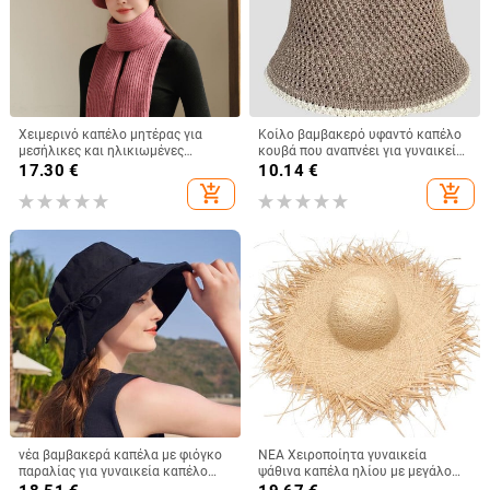
Χειμερινό καπέλο μητέρας για
Κοίλο βαμβακερό υφαντό καπέλο
μεσήλικες και ηλικιωμένες
κουβά που αναπνέει για γυναικεία
γυναίκες, πλεκτό από γούνα
μόδα 2023 καλοκαιρινά
17.30
€
10.14
€
κουνελιού, ανθεκτικό στο κρύο,
καλύμματα μικρής μαρκίζας για
add_shopping_cart
add_shopping_cart
ζεστό, μάλλινο καπέλο και
κυρίες Πλεκτό καπέλο νιπτήρα
βελούδινο καπέλο νιπτήρα
νέα βαμβακερά καπέλα με φιόγκο
ΝΕΑ Χειροποίητα γυναικεία
παραλίας για γυναικεία καπέλο
ψάθινα καπέλα ηλίου με μεγάλο
γυναικείο καπέλο γυναικείο
φαρδύ γείσο Gilrs υψηλής