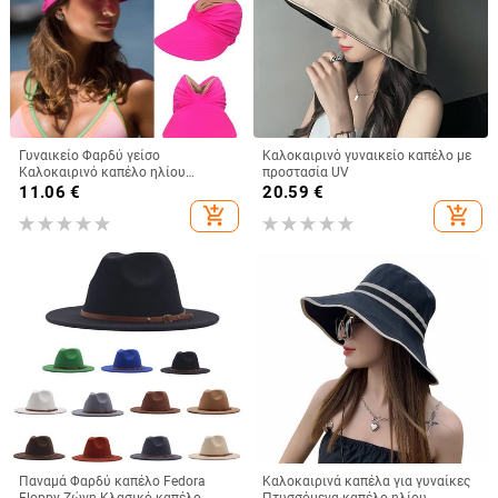
Γυναικείο Φαρδύ γείσο
Καλοκαιρινό γυναικείο καπέλο με
Καλοκαιρινό καπέλο ηλίου
προστασία UV
εξωτερικού χώρου Ανοιχτό
11.06
€
20.59
€
καπέλο γυναικείο αντηλιακό
add_shopping_cart
add_shopping_cart
καπέλο καπέλο παραλία Ταξίδι
Παραθαλάσσιο κούφιο καπέλο
Παναμά Φαρδύ καπέλο Fedora
Καλοκαιρινά καπέλα για γυναίκες
Floppy Ζώνη Κλασικό καπέλο
Πτυσσόμενα καπέλο ηλίου