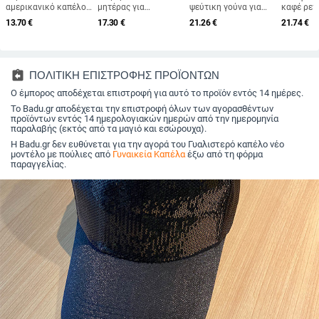
αμερικανικό καπέλο
μητέρας για
ψεύτικη γούνα για
καφέ ρετ
μπέιζμπολ για
μεσήλικες και
γυναίκες,
βελούδιν
13.70
€
17.30
€
21.26
€
21.74
€
καλοκαιρινές
ηλικιωμένες
φθινοπωρινό και
οκταγωνι
εξαγωγές χονδρικής
γυναίκες, πλεκτό από
χειμερινό ρετρό
για άνδρε
με δέσιμο στην πλάτη,
γούνα κουνελιού,
μάλλινο καπέλο 2025,
γυναίκες,
καπέλο εξωτερικού
ανθεκτικό στο κρύο,
βρετανικό οκτάγωνο
φοριέται
χώρου, μονόχρωμο
ζεστό, μάλλινο
καπέλο με επίπεδη
μπερέ, φ
assignment_return
ΠΟΛΙΤΙΚΗ ΕΠΙΣΤΡΟΦΗΣ ΠΡΟΪΟΝΤΩΝ
γείσο, κασκόλ/καπέλο
καπέλο και βελούδινο
κορυφή για
και χειμ
Ο έμπορος αποδέχεται επιστροφή για αυτό το προϊόν εντός 14 ημέρες.
καπέλο νιπτήρα
λογοτεχνικά ταξίδια
μονόχρω
γενικής 
Το Badu.gr αποδέχεται την επιστροφή όλων των αγορασθέντων
προϊόντων εντός 14 ημερολογιακών ημερών από την ημερομηνία
παραλαβής (εκτός από τα μαγιό και εσώρουχα).
Η Badu.gr δεν ευθύνεται για την αγορά του Γυαλιστερό καπέλο νέο
μοντέλο με πούλιες από
Γυναικεία Καπέλα
έξω από τη φόρμα
παραγγελίας.