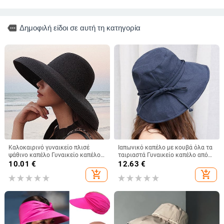
more
Δημοφιλή είδοι σε αυτή τη κατηγορία
Καλοκαιρινό γυναικείο πλισέ
Ιαπωνικό καπέλο με κουβά όλα τα
ψάθινο καπέλο Γυναικείο καπέλο
ταιριαστά Γυναικείο καπέλο από
για ήλιο σε στυλ Hepburn Casual
βαμβακερό καπέλο με φιόγκο με
10.01
€
12.63
€
καπέλο ηλίου με μεγάλο γείσο
μεγάλο γείσο Καλοκαιρινό
add_shopping_cart
add_shopping_cart
δισκέτα καπέλο ηλίου Καπέλο για
πτυσσόμενο καπέλο κατά της
διακοπές στην παραλία Κασκέτα
υπεριώδους ακτινοβολίας
Gorros