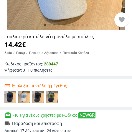
favorite
Γυαλιστερό καπέλο νέο μοντέλο με πούλιες
14.42
€
Badu
Ρούχα
Γυναικεία Αξεσουάρ
Γυναικεία Καπέλα
Κωδικός προϊόντος:
289447
Ψήφισαν:
0
|
0
πωλήσεις
straighten
Επιλέξτε μοντέλο ή μέγεθος
redeem
NEWGR
-10% για νέους χρήστες με κωδικό:
local_shipping
Παράδοση και επιστροφή
Διανομή:
17 Αύγουστος - 24 Αύγουστος