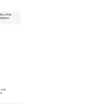
ος στην
φέρεια
 στα
να