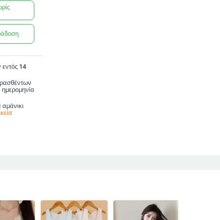
ωρίς
ράδοση
 εντός 14
ορασθέντων
 ημερομηνία
α αμάνικι
κεία