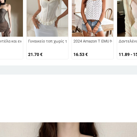
μήκος, ριγέ/καρό μοτίβο
λούδια, χωρίς τιράντες, με οστά, κοντό μήκος, θηλυκή στήριξη, βαμβακομίγμ
ντέλα και ενίσχυση ψαροκόκαλο, χωρίς τιράντες, halter, με επένδυση στήθου
Γυναικείο τοπ χωρίς τιράντες με πάνελ από δαντέλα, street
2024 Amazon T EMU Νέα Καλοκαιρινή
Δαντελένι
21.70
€
16.53
€
11.89 - 1