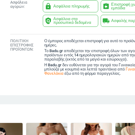
Ασφάλεια
Επιστροφή χ
lock
assignment_return
Ασφάλεια πληρωμής
αγορών:
εμπόδια
Ασφάλεια στα
policy
local_shipping
Ασφαλής πα
προσωπικά δεδομένα
ΠΟΛΙΤΙΚΗ
Ο έμπορος αποδέχεται επιστροφή για αυτό το προϊόν
ΕΠΙΣΤΡΟΦΗΣ
ημέρες.
ΠΡΟΪΟΝΤΩΝ:
Το Badu.gr αποδέχεται την επιστροφή όλων των αγ
προϊόντων εντός 14 ημερολογιακών ημερών από την
παραλαβής (εκτός από τα μαγιό και εσώρουχα).
Η Badu.gr δεν ευθύνεται για την αγορά του Γυναικεί
μπλούζα με κουμπιά και λεπτά τιραντάκια από
Γυναι
Φανελάκια
έξω από τη φόρμα παραγγελίας.