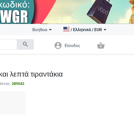
Βοήθεια
/
Ελληνικά
/
EUR
search
account_circle
shopping_basket
Είσοδος
και λεπτά τιραντάκια
όντος:
289542