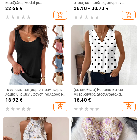
καμιζόλας Modal με
στρας και πούλιες, μπορεί να
ενσωματωμένο τοπ και λάστιχο
φορεθεί και έξω, σε καθαρό
22.66
€
36.98 - 38.73
€
στο σπίτι, εσώρουχο χωρίς
χρώμα, μικρό γυναικείο φανελάκι
add_shopping_cart
add_shopping_cart
σουτιέν
Db1750
Γυναικείο τοπ χωρίς τιράντες με
(σε απόθεμα) Ευρωπαϊκά και
λαιμό U, ριβέν ύφανση, χαλαρός Ι-
Αμερικανικά Διασυνοριακά
σχήματος σιλουέτα, 90-95%
Γυναικεία Ρούχα Amazon Νέο
16.92
€
16.40
€
σπάντεξ
Γυναικείο Γιλέκο με V-Neck,
add_shopping_cart
add_shopping_cart
Μοντέρνο Αμάνικο Μπλούζα