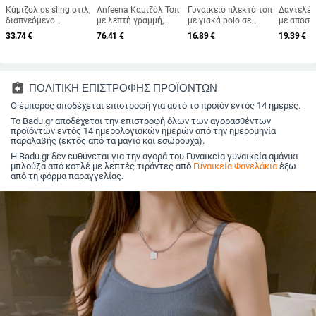
Κάμιζολ σε sling στιλ,
Anfeena Καμιζόλ Τοπ
Γυναικείο πλεκτό τοπ
Δαντελέν
διαπνεόμενο
με λεπτή γραμμή,
με γιακά polo σε
με αποσ
ακρυλικό νήμα,
δαντέλα, Lyocell 95%+,
γαλλικό στυλ,
επένδυση
33.74
€
76.41
€
16.89
€
19.39
€
μικροελαστικό, κοντό
ρυθμιζόμενοι ιμάντες,
κεντημένο, στενή
ντεκολτέ
τοπ για ενήλικες
κοντό μήκος
γραμμή, καλοκαίρι
γυναίκες
2025
assignment_return
ΠΟΛΙΤΙΚΗ ΕΠΙΣΤΡΟΦΗΣ ΠΡΟΪΟΝΤΩΝ
Ο έμπορος αποδέχεται επιστροφή για αυτό το προϊόν εντός 14 ημέρες.
Το Badu.gr αποδέχεται την επιστροφή όλων των αγορασθέντων
προϊόντων εντός 14 ημερολογιακών ημερών από την ημερομηνία
παραλαβής (εκτός από τα μαγιό και εσώρουχα).
Η Badu.gr δεν ευθύνεται για την αγορά του Γυναικεία γυναικεία αμάνικι
μπλούζα από κοτλέ με λεπτές τιράντες από
Γυναικεία Φανελάκια
έξω
από τη φόρμα παραγγελίας.