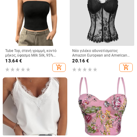
Tube Top, στενή γραμμή, κοντό
Νέο γιλέκο αδυνατίσματος
μήκος, ύφασμα Milk Silk, 95%
Amazon European and American
πολυεστέρας και σπάντεξ, χωρίς
Street Spice Girl Lace Eyelashes
13.64
€
20.16
€
ιμάντες, ελαστικό
Fish Bone Slim-fit Backless
add_shopping_cart
add_shopping_cart
Γυναικείο 9018