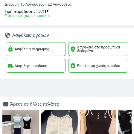
Διανομή:
15 Αύγουστος - 22 Αύγουστος
€
Τιμή παράδοσης:
5.11
Επιστροφή χωρίς εμπόδια
security
Ασφάλεια αγορών
Ασφάλεια στα προσωπικά
lock
policy
Ασφάλεια πληρωμής
δεδομένα
local_shipping
assignment_return
Ασφαλής παράδοση
Επιστροφή χωρίς εμπόδια
more
Άρεσε σε άλλες πελάτες