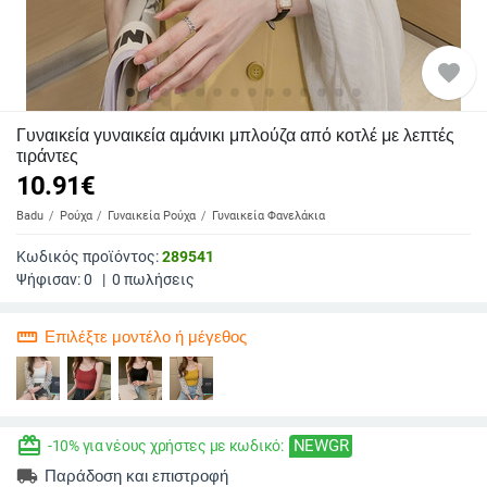
favorite
Γυναικεία γυναικεία αμάνικι μπλούζα από κοτλέ με λεπτές
τιράντες
10.91
€
Badu
Ρούχα
Γυναικεία Ρούχα
Γυναικεία Φανελάκια
Κωδικός προϊόντος:
289541
Ψήφισαν:
0
|
0
πωλήσεις
straighten
Επιλέξτε μοντέλο ή μέγεθος
redeem
NEWGR
-10% για νέους χρήστες με κωδικό:
local_shipping
Παράδοση και επιστροφή