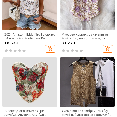
2024 Amazon TEMU Νέο Γυναικείο
Μπούστο κορμάκι με κεντημένα
Γιλέκο με Λουλούδια και Κουμπιά,
λουλούδια, χωρίς τιράντες, με
Εορταστικό Στυλ, Άνετο Μπλούζα,
οστά, κοντό μήκος, θηλυκή
18.53
€
31.27
€
Μόδα για Γυναίκες
στήριξη, βαμβακομίγμα
add_shopping_cart
add_shopping_cart
Διασυνοριακό Φανελάκι με
Άνοιξη και Καλοκαίρι 2020 Σέξι
Δαντέλα, Δαντέλα, Δαντέλα,
κοντό αμάνικο τοπ με στρογγυλή