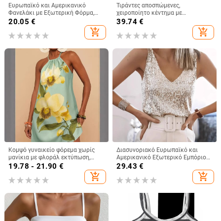
Ευρωπαϊκό και Αμερικανικό
Τιράντες αποσπώμενες,
Φανελάκι με Εξωτερική Φόρμα,
χειροποίητο κέντημα με
Γυναικείο Καλοκαιρινό Φανελάκι
λουλούδια και χάντρες, κορσέ με
20.05
€
39.74
€
με Βλεφαρίδες και Δαντέλα, V-
ενίσχυση, ρετρό στυλ, στενός
add_shopping_cart
add_shopping_cart
Neck, Χαλαρό Μπλούζα με Βάση
κόψιμος, πολυεστέρας 80–90%
Φόρμας
Κομψό γυναικείο φόρεμα χωρίς
Διασυνοριακό Ευρωπαϊκό και
μανίκια με φλοράλ εκτύπωση,
Αμερικανικό Εξωτερικό Εμπόριο
λεπτές τιράντες και λεπτομέρεια
2024 Διασυνοριακό Γυναικείο
19.78 - 21.90
€
29.43
€
δέσιμου, μίνι μήκος, γραμμή Α,
Κορυφαίο Αμαζονικό Εμπόριο
add_shopping_cart
add_shopping_cart
casual
Station Καλοκαιρινό
Ανοιχτόχρωμο, Ώριμο, Σέξι, V-Neck,
Πούλιες