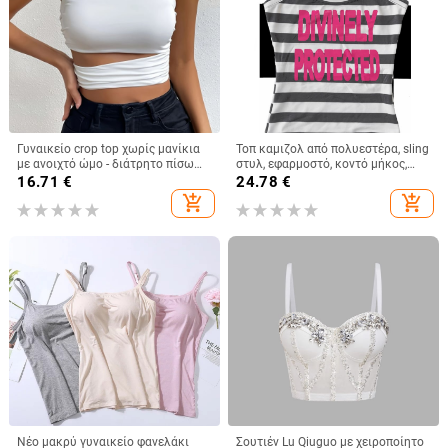
Γυναικείο crop top χωρίς μανίκια
Τοπ καμιζολ από πολυεστέρα, sling
με ανοιχτό ώμο - διάτρητο πίσω
στυλ, εφαρμοστό, κοντό μήκος,
σχέδιο, άνετη γραμμή, κοντό
ριγέ/καρό μοτίβο
16.71
€
24.78
€
μήκος, μίξη πολυεστέρα-ελαστάν
add_shopping_cart
add_shopping_cart
Νέο μακρύ γυναικείο φανελάκι
Σουτιέν Lu Qiuguo με χειροποίητο