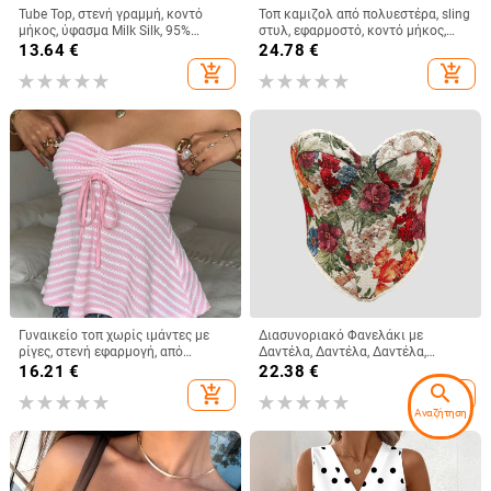
Tube Top, στενή γραμμή, κοντό
Τοπ καμιζολ από πολυεστέρα, sling
μήκος, ύφασμα Milk Silk, 95%
στυλ, εφαρμοστό, κοντό μήκος,
πολυεστέρας και σπάντεξ, χωρίς
ριγέ/καρό μοτίβο
13.64
€
24.78
€
ιμάντες, ελαστικό
add_shopping_cart
add_shopping_cart
Γυναικείο τοπ χωρίς ιμάντες με
Διασυνοριακό Φανελάκι με
ρίγες, στενή εφαρμογή, από
Δαντέλα, Δαντέλα, Δαντέλα,
πολυεστέρα-ελαστάνη, κοντό
Γαλλική, Niche, Ψαροκόκαλο, με
16.21
€
22.38
€
μήκος
Στάμπα, Ρετρό, Λουλούδια, Ξένο
search
add_shopping_cart
add_shopping_cart
Εμπόριο, LY023
Αναζήτηση