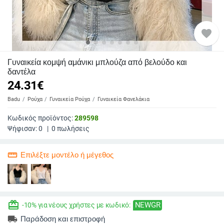
favorite
Γυναικεία κομψή αμάνικι μπλούζα από βελούδο και
δαντέλα
24.31
€
Badu
Ρούχα
Γυναικεία Ρούχα
Γυναικεία Φανελάκια
Κωδικός προϊόντος:
289598
Ψήφισαν:
0
|
0
πωλήσεις
straighten
Επιλέξτε μοντέλο ή μέγεθος
redeem
NEWGR
-10% για νέους χρήστες με κωδικό:
local_shipping
Παράδοση και επιστροφή