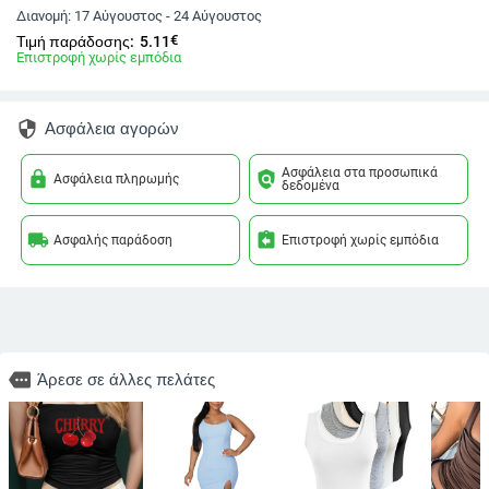
Διανομή:
17 Αύγουστος - 24 Αύγουστος
€
Τιμή παράδοσης:
5.11
Επιστροφή χωρίς εμπόδια
security
Ασφάλεια αγορών
Ασφάλεια στα προσωπικά
lock
policy
Ασφάλεια πληρωμής
δεδομένα
local_shipping
assignment_return
Ασφαλής παράδοση
Επιστροφή χωρίς εμπόδια
more
Άρεσε σε άλλες πελάτες