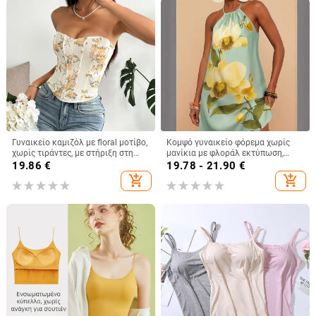
Γυναικείο καμιζόλ με floral μοτίβο,
Κομψό γυναικείο φόρεμα χωρίς
χωρίς τιράντες, με στήριξη στη
μανίκια με φλοράλ εκτύπωση,
μέση, ultra-short μήκος,
λεπτές τιράντες και λεπτομέρεια
19.86
€
19.78 - 21.90
€
πολυεστερικό ύφασμα
δέσιμου, μίνι μήκος, γραμμή Α,
add_shopping_cart
add_shopping_cart
casual