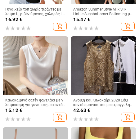
Γυναικείο τοπ χωρίς τιράντες με
Amazon Summer Style Milk Silk
λαιμό U, ριβέν ύφανση, χαλαρός Ι-
Hottie Suspbottomer Bottoming με
σχήματος σιλουέτα, 90-95%
Ευρωπαϊκό και Αμερικανικό Στυλ
16.92
€
15.47
€
σπάντεξ
Λεπτό Κοντό Γιλέκο για Γυναίκες
add_shopping_cart
add_shopping_cart
Καλοκαιρινό σατέν φανελάκι με V
Άνοιξη και Καλοκαίρι 2020 Σέξι
λαιμόκοψη για γυναίκες με κοντό,
κοντό αμάνικο τοπ με στρογγυλή
φαρδύ αμάνικο σλιπ κοστουμιού
λαιμόκοψη και σχισμένο μπροστά
15.12
€
42.63
€
σε μεγάλο μέγεθος.
και πίσω, με πούλιες και
add_shopping_cart
add_shopping_cart
perspective sequin ντεκολτέ