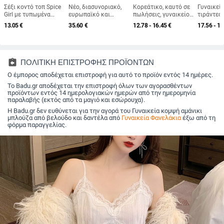
Σέξι κοντό τοπ Spice
Νέο, διασυνοριακό,
Κορεάτικο, καυτό σε
Γυναικεί
Girl με τυπωμένα
ευρωπαϊκό και
πωλήσεις, γυναικείο
τιράντες,
φρούτα σε ευρωπαϊκό
αμερικανικό, καυτό
γιλέκο με φαρδιούς
στυλ stree
13.05
€
35.60
€
12.78 - 16.45
€
17.56 - 18
και αμερικανικό στιλ,
γυναικείο τοπ με
ώμους από τη
κοντό μή
στενή εφαρμογή,
στρογγυλή
Νοτιοανατολική Ασία,
πολυεστέ
χωρίς μανίκια και
λαιμόκοψη, ελαστικό,
σέξι Amazon
σπάντεξ
ντεκολτέ
αμάνικο, ρυθμιζόμενο,
Bottoming, κορεάτικο,
μονόχρωμο τζιν
γυναικείο κοντό sling
assignment_return
ΠΟΛΙΤΙΚΗ ΕΠΙΣΤΡΟΦΗΣ ΠΡΟΪΟΝΤΩΝ
φόρεμα με στρογγυλή
Ο έμπορος αποδέχεται επιστροφή για αυτό το προϊόν εντός 14 ημέρες.
λαιμόκοψη και
χώρισμα
Το Badu.gr αποδέχεται την επιστροφή όλων των αγορασθέντων
προϊόντων εντός 14 ημερολογιακών ημερών από την ημερομηνία
παραλαβής (εκτός από τα μαγιό και εσώρουχα).
Η Badu.gr δεν ευθύνεται για την αγορά του Γυναικεία κομψή αμάνικι
μπλούζα από βελούδο και δαντέλα από
Γυναικεία Φανελάκια
έξω από τη
φόρμα παραγγελίας.