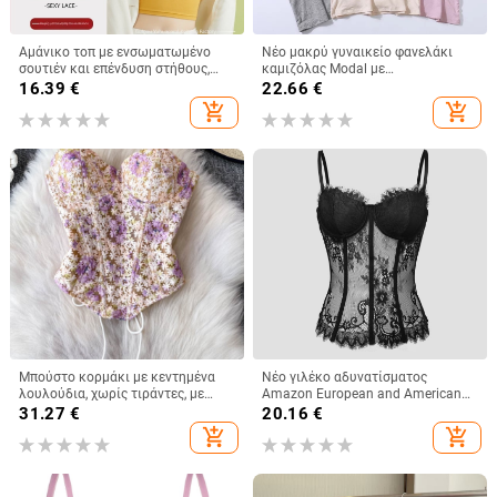
Αμάνικο τοπ με ενσωματωμένο
Νέο μακρύ γυναικείο φανελάκι
σουτιέν και επένδυση στήθους,
καμιζόλας Modal με
βαμβακερό, κοντό μήκος, τιράντες
ενσωματωμένο τοπ και λάστιχο
16.39
€
22.66
€
μη αποσπώμενες
στο σπίτι, εσώρουχο χωρίς
add_shopping_cart
add_shopping_cart
σουτιέν
Μπούστο κορμάκι με κεντημένα
Νέο γιλέκο αδυνατίσματος
λουλούδια, χωρίς τιράντες, με
Amazon European and American
οστά, κοντό μήκος, θηλυκή
Street Spice Girl Lace Eyelashes
31.27
€
20.16
€
στήριξη, βαμβακομίγμα
Fish Bone Slim-fit Backless
add_shopping_cart
add_shopping_cart
Γυναικείο 9018