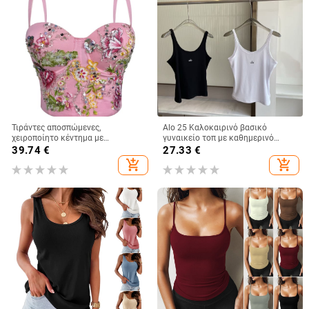
Τιράντες αποσπώμενες,
Alo 25 Καλοκαιρινό βασικό
χειροποίητο κέντημα με
γυναικείο τοπ με καθημερινό
λουλούδια και χάντρες, κορσέ με
αθλητικό στυλ — κομψή γραμμή,
39.74
€
27.33
€
ενίσχυση, ρετρό στυλ, στενός
ευέλικτο
add_shopping_cart
add_shopping_cart
κόψιμος, πολυεστέρας 80–90%