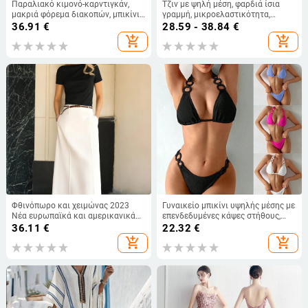
Παραλιακό κιμονό-καρντιγκάν,
Τζιν με ψηλή μέση, φαρδιά ίσια
μακριά φόρεμα διακοπών, μπικίνι
γραμμή, μικροελαστικότητα,
με προστασία από τον ήλιο —
πολυεστέρας 95%+, άνοιξη 2025
36.91
€
28.59 - 38.84
€
1D148
add_shopping_cart
add_shopping_cart
Φθινόπωρο και χειμώνας 2023
Γυναικείο μπικίνι υψηλής μέσης με
Νέα ευρωπαϊκά και αμερικανικά
επενδεδυμένες κάψες στήθους,
διασυνοριακά γυναικεία ρούχα,
μονόχρωμο σχέδιο, ύφασμα
36.11
€
22.32
€
κομψή ντραπέ φούστα με ψηλή
πολυεστέρα 82%, επένδυση από
add_shopping_cart
add_shopping_cart
μέση σε γραμμή Α, μοντέρνα
νάιλον με ελαστάνη 18%
ασορτί φούστα μεσαίου μήκους