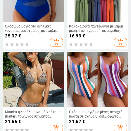
Ολόσωμο μαγιό για ενήλικες
Καλοκαιρινά παντελόνια με ψηλή
γυναίκες, μονόχρωμο, με υψηλή
μέση, άνετη γραμμή, σε μέγεθος
μέση, με επένδυση στήθους και
plus, μονόχρωμα, ελαστική μέση,
25.37
€
16.93
€
χωρίς μεταλλική υποστήριξη,
φαρδιά μπατζάκια, τύπου κουλότ
add_shopping_cart
add_shopping_cart
νάιλον ύφασμα με επένδυση
πολυεστέρα.
Μπικίνι φλοράλ με λαιμό-κράτημα
Ολόσωμο μαγιό με ρίγες, ανοιχτή
(halter), τρίγωνος σχήματος,
πλάτη σε σχήμα U, σεξι, σφιχτό
ανοιχτή πλάτη, sexy για γυναίκες
κόψιμο, ύφασμα πολυεστέρα με
21.56
€
21.67
€
σπάντεξ
add_shopping_cart
add_shopping_cart