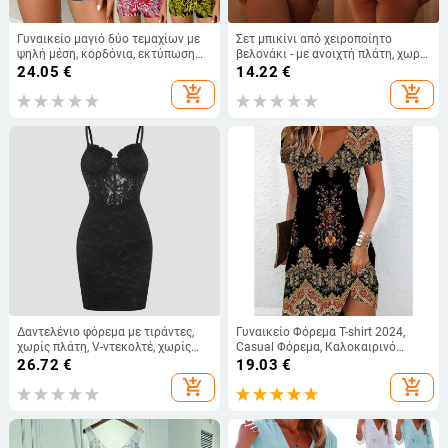
Γυναικείο μαγιό δύο τεμαχίων με
Σετ μπικίνι από χειροποίητο
ψηλή μέση, κορδόνια, εκτύπωση
βελονάκι - με ανοιχτή πλάτη, χωρίς
και χρωματικό μπλοκ, σε μεγάλα
μανίκια, κάτω μέρος σε στιλ briefs
24.05
€
14.22
€
μεγέθη
add_shopping_cart
add_shopping_cart
Δαντελένιο φόρεμα με τιράντες,
Γυναικείο Φόρεμα T-shirt 2024,
χωρίς πλάτη, V-ντεκολτέ, χωρίς
Casual Φόρεμα, Καλοκαιρινό
μανίκια, κοντό μήκος
Φλοράλ Μίνι Φόρεμα με V-Neck
26.72
€
19.03
€
add_shopping_cart
add_shopping_cart