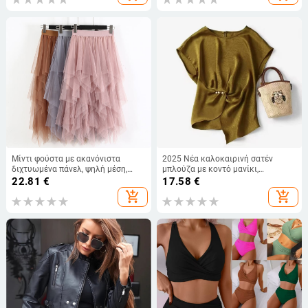
Μίντι φούστα με ακανόνιστα
2025 Νέα καλοκαιρινή σατέν
διχτυωμένα πάνελ, ψηλή μέση,
μπλούζα με κοντό μανίκι,
μονόχρωμη
πολυτελής, κολακεύει τη
22.81
€
17.58
€
σιλουέτα, μαλακή, κομψή για
add_shopping_cart
add_shopping_cart
γυναίκες