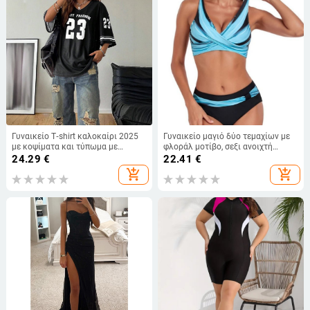
Γυναικείο T‑shirt καλοκαίρι 2025
Γυναικείο μαγιό δύο τεμαχίων με
με κοψίματα και τύπωμα με
φλοράλ μοτίβο, σεξι ανοιχτή
κείμενο, streetwear, έμπνευση Y2K
πλάτη, επενδυμένο στηθό, ύφασμα
24.29
€
22.41
€
πολυεστέρα με επένδυση από
add_shopping_cart
add_shopping_cart
σπάντεξ (82% πολυεστέρας, 18%
σπάντεξ).