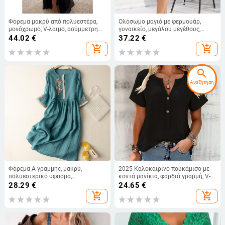
Φόρεμα μακρύ από πολυεστέρα,
Ολόσωμο μαγιό με φερμουάρ,
μονόχρωμο, V-λαιμό, ασύμμετρη
γυναικείο, μεγάλου μεγέθους,
φούστα
μακριά μανίκια, ιδανικό για σερφ
44.02
€
37.22
€
και καταδύσεις με μάσκα
add_shopping_cart
add_shopping_cart
search
Αναζήτηση
Φόρεμα Α-γραμμής, μακρύ,
2025 Καλοκαιρινό πουκάμισο με
πολυεστερικό ύφασμα,
κοντά μανίκια, φαρδιά γραμμή, V-
μονόχρωμο, υψηλός γιακάς,
λαιμό, μονόχρωμο, πολυεστερ-
28.29
€
24.65
€
μακριά μανίκια
ελασταν μείγμα, καθημερινό
add_shopping_cart
add_shopping_cart
δυτικό στυλ