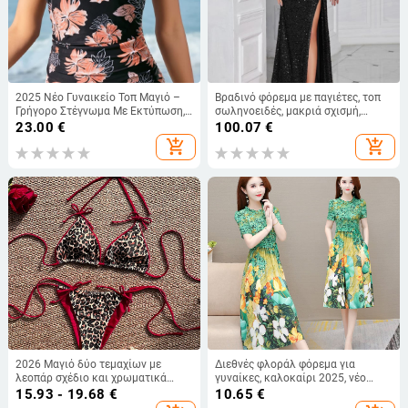
2025 Νέο Γυναικείο Τοπ Μαγιό –
Βραδινό φόρεμα με παγιέτες, τοπ
Γρήγορο Στέγνωμα Με Εκτύπωση,
σωληνοειδές, μακριά σχισμή,
με Επένδυση Στήθους, Άνετο Στυλ
εφαρμοστό, χωρίς μανίκια, με
23.00
€
100.07
€
Διακοπών
φερμουάρ
add_shopping_cart
add_shopping_cart
2026 Μαγιό δύο τεμαχίων με
Διεθνές φλοράλ φόρεμα για
λεοπάρ σχέδιο και χρωματικά
γυναίκες, καλοκαίρι 2025, νέο
μπλοκ, γυναικείο, στυλ Ευρώπη-
υψηλής ποιότητας κομψό φόρεμα
15.93 - 19.68
€
10.65
€
Αμερική, με δέσιμο μπροστά
με εκτύπωση