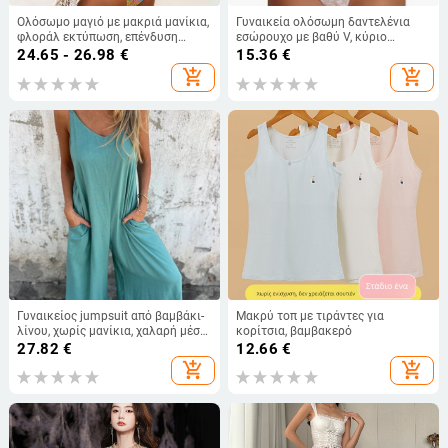
Ολόσωμο μαγιό με μακριά μανίκια,
Γυναικεία ολόσωμη δαντελένια
φλοράλ εκτύπωση, επένδυση
εσώρουχο με βαθύ V, κύριο
στήθους χωρίς μεταλλική
ύφασμα νάιλον, λεπτό ύφασμα,
24.65 - 26.98
€
15.36
€
υποστήριξη, πολυεστέρας, 200 g
κυκλοφορία καλοκαίρι 2024
add_shopping_cart
add_shopping_cart
Γυναικείος jumpsuit από βαμβάκι-
Μακρύ τοπ με τιράντες για
λίνου, χωρίς μανίκια, χαλαρή μέση
κορίτσια, βαμβακερό
και φαρδιά παντελόνια,
27.82
€
12.66
€
λεπτομέρεια patchwork, καλοκαίρι
add_shopping_cart
add_shopping_cart
2025