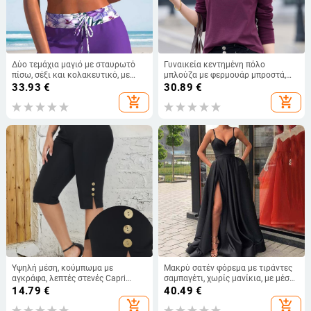
Δύο τεμάχια μαγιό με σταυρωτό
Γυναικεία κεντημένη πόλο
πίσω, σέξι και κολακευτικό, με
μπλούζα με φερμουάρ μπροστά,
επένδυση στο στήθος, χωρίς
μακριά μανίκια, βαμβάκι-σπάντεξ,
33.93
€
30.89
€
μπανέλες
στενή γραμμή, μονόχρωμη
add_shopping_cart
add_shopping_cart
Υψηλή μέση, κούμπωμα με
Μακρύ σατέν φόρεμα με τιράντες
αγκράφα, λεπτές στενές Capri
σαμπαγέτι, χωρίς μανίκια, με μέση
leggings, μονόχρωμες
στη μέση και μικρή ουρά
14.79
€
40.49
€
add_shopping_cart
add_shopping_cart