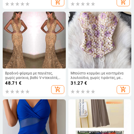
add_shopping_cart
add_shopping_cart
Βραδινό φόρεμα με παγιέτες,
Μπούστο κορμάκι με κεντημένα
χωρίς μανίκια, βαθύ V-ντεκολτέ,
λουλούδια, χωρίς τιράντες, με
γραμμή γοργόνας, ύφασμα
οστά, κοντό μήκος, θηλυκή
48.71
€
31.27
€
πολυεστέρα
στήριξη, βαμβακομίγμα
add_shopping_cart
add_shopping_cart