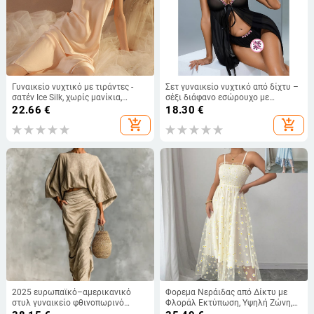
Γυναικείο νυχτικό με τιράντες -
Σετ γυναικείο νυχτικό από δίχτυ –
σατέν Ice Silk, χωρίς μανίκια,
σέξι διάφανο εσώρουχο με
στρογγυλή λαιμόκοψη,
τιράντες
22.66
€
18.30
€
πολυεστέρας 90-95%
add_shopping_cart
add_shopping_cart
2025 ευρωπαϊκό–αμερικανικό
Φορεμα Νεράιδας από Δίκτυ με
στυλ γυναικείο φθινοπωρινό
Φλοράλ Εκτύπωση, Υψηλή Ζώνη,
κοστούμι με φούστα midi υψηλής
Αμάνικο, Χωρίς Γιακά, Μέσο Μήκος