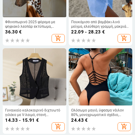
Φθινοπωρινό 2025 φόρεμα με
Πουκάμισο από βαμβάκι-λινό
ψηφιακό λεοπάρ εκτύπωμα,
μείγμα, ελεύθερη γραμμή, μακριά
ρέουλη σιλουέτα, σατέν ύφασμα,
μανίκια, γιακά τύπου λαπέλ,
36.30
€
22.09 - 28.23
€
χωρίς μανίκια, ημι-ανοικτός
μονοχρωμο σχέδιο, στυλ
add_shopping_cart
add_shopping_cart
γιακάς, Α-γραμμή, μήκος midi
λογοτεχνικό ρετρό
Γυναικείο καλοκαιρινό διχτυωτό
Ολόσωμο μαγιό, ύφασμα νάιλον
γιλέκο με V-λαιμό, στενή
80%, μονοχρωματικό σχέδιο,
εφαρμογή, κοντή γραμμή για
επένδυση από πολυεστέρα με
14.33 - 15.91
€
24.43
€
layering
σπαντέξ, με επενδύσεις για το
add_shopping_cart
add_shopping_cart
στήθος