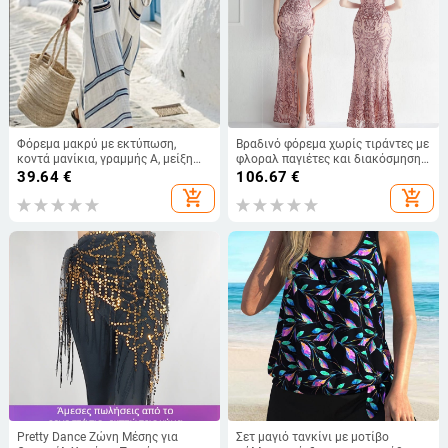
Φόρεμα μακρύ με εκτύπωση,
Βραδινό φόρεμα χωρίς τιράντες με
κοντά μανίκια, γραμμής Α, μείξη
φλοραλ παγιέτες και διακόσμηση
λίνων, V‑λαιμό
με χάντρες στην πλάτη, μακριά
39.64
€
106.67
€
φούστα, μέση μεσαίου πλάτους,
add_shopping_cart
add_shopping_cart
συνδυασμός πολυεστέρα-
ελαστάνης
Pretty Dance Ζώνη Μέσης για
Σετ μαγιό τανκίνι με μοτίβο