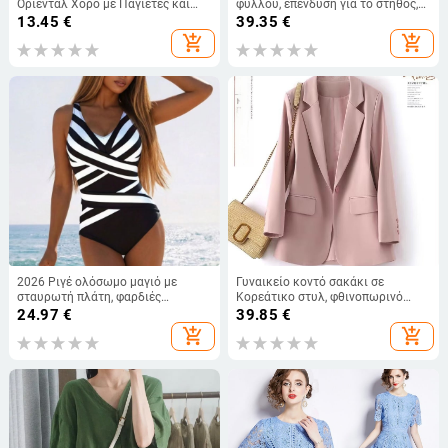
Οριεντάλ Χορό με Παγιέτες και
φύλλου, επένδυση για το στήθος,
Φούντες, Τρίγωνο Φουλάρι,
82% πολυεστέρας, για ενήλικες
13.45
€
39.35
€
Πολυεστέρας 70–80%, Unisex,
add_shopping_cart
add_shopping_cart
Άνοιξη 2023
2026 Ριγέ ολόσωμο μαγιό με
Γυναικείο κοντό σακάκι σε
σταυρωτή πλάτη, φαρδιές
Κορεάτικο στυλ, φθινοπωρινό
τιράντες και επένδυση στήθους
2026, χαλαρή γραμμή για μικρού
24.97
€
39.85
€
μεγέθους, κατάλληλο για άνοιξη
add_shopping_cart
add_shopping_cart
και φθινόπωρο