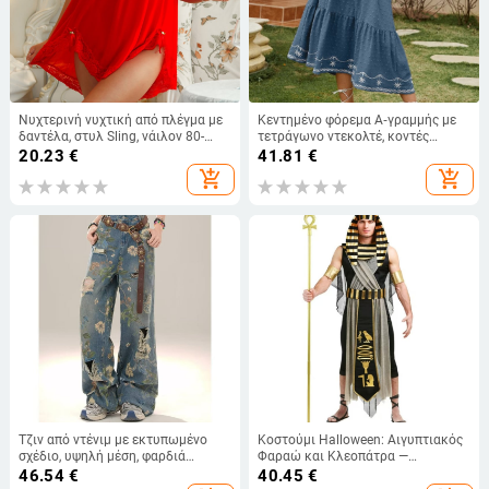
Νυχτερινή νυχτική από πλέγμα με
Κεντημένο φόρεμα Α‑γραμμής με
δαντέλα, στυλ Sling, νάιλον 80-
τετράγωνο ντεκολτέ, κοντές
90%, λεπτό ύφασμα 101-120 g/m²
φουσκωτές μανίκες και πιέτες,
20.23
€
41.81
€
midi μήκος
add_shopping_cart
add_shopping_cart
Τζιν από ντένιμ με εκτυπωμένο
Κοστούμι Halloween: Αιγυπτιακός
σχέδιο, υψηλή μέση, φαρδιά
Φαραώ και Κλεοπάτρα —
γραμμή, μήκος μέχρι το πάτωμα
εθνοπολιτιστικό cosplay για
46.54
€
40.45
€