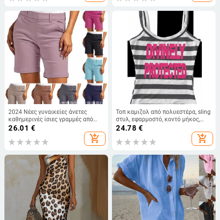
2024 Νέες γυναικείες άνετες
Τοπ καμιζολ από πολυεστέρα, sling
καθημερινές ίσιες γραμμές από
στυλ, εφαρμοστό, κοντό μήκος,
Twill με υψηλή ελαστικότητα,
ριγέ/καρό μοτίβο
26.01
€
24.78
€
καπρί κολάν με τσέπες
add_shopping_cart
add_shopping_cart