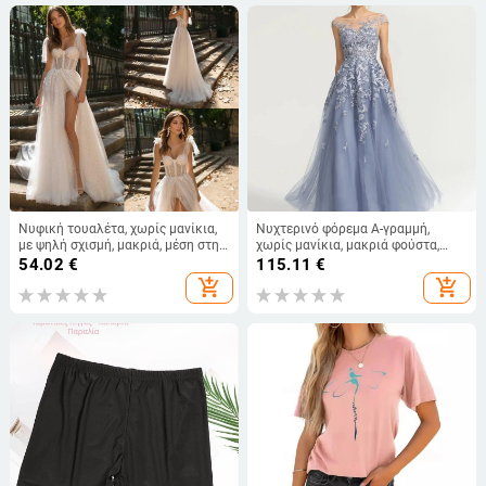
Νυφική τουαλέτα, χωρίς μανίκια,
Νυχτερινό φόρεμα Α-γραμμή,
με ψηλή σχισμή, μακριά, μέση στη
χωρίς μανίκια, μακριά φούστα,
μέση, 95% πολυεστέρας
ψηλή μέση, πολυεστέρας 70–80%
54.02
€
115.11
€
add_shopping_cart
add_shopping_cart