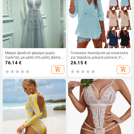
Μακρύ βραδινό φόρεμα χωρίς
Γυναικείο πουκάμισο με κουκούλα
τιράντες, με μέση στη μέση, βασικό
για παραλία, μακριά μανίκια, V-
ύφασμα πολυεστέρας και
λαιμό και τσέπη
76.14
€
26.15
€
χλωριωμένη ίνα
add_shopping_cart
add_shopping_cart