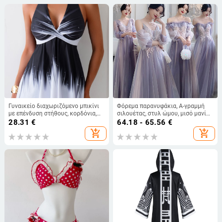
Γυναικείο διαχωριζόμενο μπικίνι
Φόρεμα παρανυφάκια, Α-γραμμή
με επένδυση στήθους, κορδόνια,
σιλουέτας, στυλ ώμου, μισό μανίκι,
εκτύπωση, πολυεστερικό ύφασμα,
μακρύ φόρεμα
28.31
€
64.18 - 65.56
€
ψηλή μέση
add_shopping_cart
add_shopping_cart