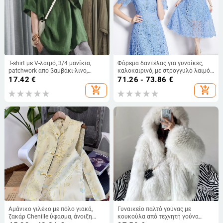
T-shirt με V-λαιμό, 3/4 μανίκια,
Φόρεμα δαντέλας για γυναίκες,
patchwork από βαμβάκι-λινο,
καλοκαιρινό, με στρογγυλό λαιμό
καθημερινό στυλ, Καλοκαίρι 2025
και μανίκια με βολάν, κομψό και
17.42
€
71.26 - 73.86
€
κολακευτικό.
add_shopping_cart
add_shopping_cart
Αμάνικο γιλέκο με πόλο γιακά,
Γυναικείο παλτό γούνας με
ζακάρ Chenille ύφασμα, άνοιξη
κουκούλα από τεχνητή γούνα