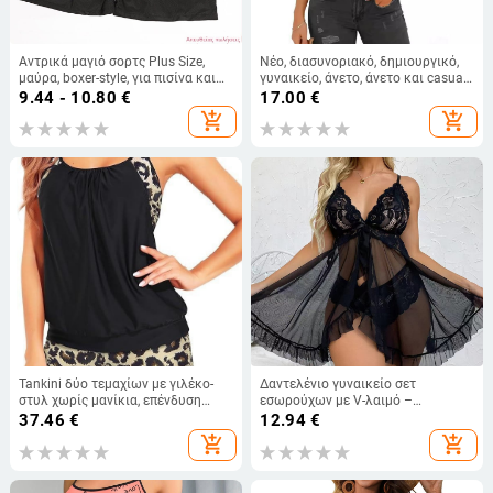
Αντρικά μαγιό σορτς Plus Size,
Νέο, διασυνοριακό, δημιουργικό,
μαύρα, boxer-style, για πισίνα και
γυναικείο, άνετο, άνετο και casual,
σπα
κοντομάνικο, φαρδύ, καλοκαιρινό,
9.44 - 10.80
€
17.00
€
με στρογγυλή λαιμόκοψη, σε
add_shopping_cart
add_shopping_cart
σχέδιο λιβελούλας του 2024, από
εκτύπωση σε 3D.
Tankini δύο τεμαχίων με γιλέκο-
Δαντελένιο γυναικείο σετ
στυλ χωρίς μανίκια, επένδυση
εσωρούχων με V-λαιμό –
στήθους, πολυεστέρας,
πολυχρωμο, πολυεστέρας 50–70%,
37.46
€
12.94
€
συντηρητικό κόψιμο
λεπτή ύφανση 101–120 g/m²,
add_shopping_cart
add_shopping_cart
άνοιξη 2024