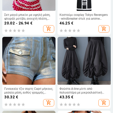
Σετ μαγιό μπικίνι με υψηλή μέση,
Κοστούμι cosplay Tokyo Revengers
φλοράλ μοτίβο, ανοιχτή πλάτη,
- windbreaker στυλ για anime
επένδυση στήθους, νάιλον ύφασμα,
ενδυμασία, unisex
20.02 - 26.94
€
46.25
€
επένδυση πολυεστέρα με 20%
add_shopping_cart
add_shopping_cart
σπάντεξ
Γυναικεία τζιν σορτς Capri μήκους,
Φούστα A-line μίντι από
μεσαία μέση, ευθύς γραμμής,
πολυεστέρα με μικροελαστική
πλυμένο ντέμινο (50–70%
μέση και πάνελ ραφών, άνοιξη
30.32
€
43.35
€
βαμβάκι)
2026, ιαπωνοκορεατικό casual
add_shopping_cart
add_shopping_cart
στυλ