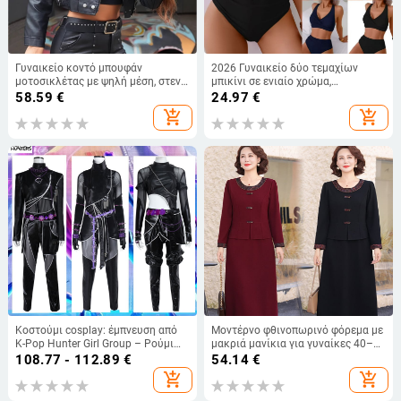
Γυναικείο κοντό μπουφάν
2026 Γυναικείο δύο τεμαχίων
μοτοσικλέτας με ψηλή μέση, στενή
μπικίνι σε ενιαίο χρώμα,
εφαρμογή, 2024, φθινόπωρο και
διασταυρούμενες πτυχώσεις,
58.59
€
24.97
€
χειμώνα, νέο στυλ, γιακάς,
χωρίς πλάτη, μόδα παραλίας
add_shopping_cart
add_shopping_cart
δροσερό τράβηγμα, δερμάτινο
μπουφάν με μακριά μανίκια και
φερμουάρ
Κοστούμι cosplay: έμπνευση από
Μοντέρνο φθινοπωρινό φόρεμα με
K-Pop Hunter Girl Group – Ρούμι
μακριά μανίκια για γυναίκες 40–
Μιλάζο; πολυεστέρας με σπάντεξ
50 ετών, μήκος μέσου, εφέ δύο
108.77 - 112.89
€
54.14
€
και ίνες κυτταρίνης, 80–90%
κομματιών, κομψό και νεανικό
add_shopping_cart
add_shopping_cart
κύριας ύφανσης, άνοιξη 2025