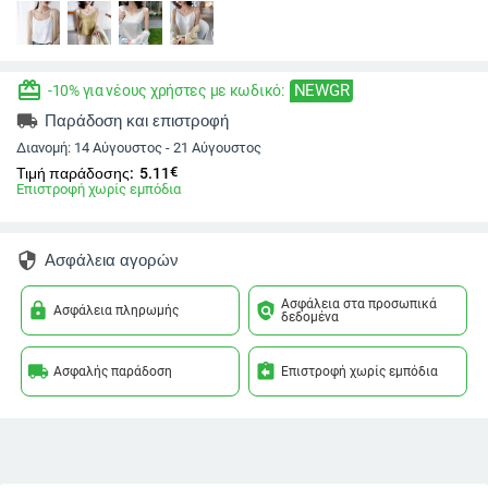
redeem
NEWGR
-10% για νέους χρήστες με κωδικό:
local_shipping
Παράδοση και επιστροφή
Διανομή:
14 Αύγουστος - 21 Αύγουστος
€
Τιμή παράδοσης:
5.11
Επιστροφή χωρίς εμπόδια
security
Ασφάλεια αγορών
Ασφάλεια στα προσωπικά
lock
policy
Ασφάλεια πληρωμής
δεδομένα
local_shipping
assignment_return
Ασφαλής παράδοση
Επιστροφή χωρίς εμπόδια