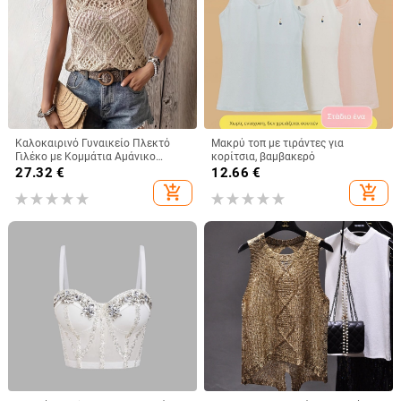
Καλοκαιρινό Γυναικείο Πλεκτό
Μακρύ τοπ με τιράντες για
Γιλέκο με Κομμάτια Αμάνικο
κορίτσια, βαμβακερό
Καλοκαιρινό Μποέμικο Τοπ με
27.32
€
12.66
€
Χαμηλή Λαιμόκοψη
add_shopping_cart
add_shopping_cart