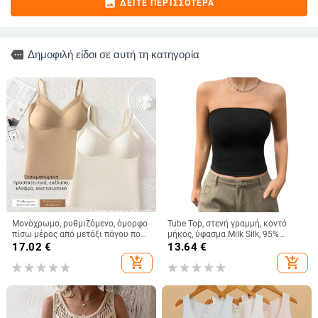
image
ΔΕΊΤΕ ΠΕΡΙΣΣΌΤΕΡΑ
more
Δημοφιλή είδοι σε αυτή τη κατηγορία
Μονόχρωμο, ρυθμιζόμενο, όμορφο
Tube Top, στενή γραμμή, κοντό
πίσω μέρος από μετάξι πάγου που
μήκος, ύφασμα Milk Silk, 95%
δεν αφήνει σημάδια, λεπτή,
πολυεστέρας και σπάντεξ, χωρίς
17.02
€
13.64
€
αναπνεύσιμη μπλούζα με σταθερή
ιμάντες, ελαστικό
add_shopping_cart
add_shopping_cart
θήκη για όλα τα παιχνίδια για
κορίτσια