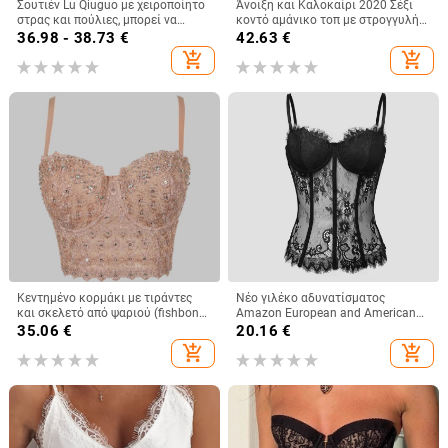
Σουτιέν Lu Qiuguo με χειροποίητο
Άνοιξη και Καλοκαίρι 2020 Σέξι
στρας και πούλιες, μπορεί να
κοντό αμάνικο τοπ με στρογγυλή
φορεθεί και έξω, σε καθαρό
λαιμόκοψη και σχισμένο μπροστά
36.98 - 38.73
€
42.63
€
χρώμα, μικρό γυναικείο φανελάκι
και πίσω, με πούλιες και
add_shopping_cart
add_shopping_cart
Db1750
perspective sequin ντεκολτέ
Κεντημένο κορμάκι με τιράντες
Νέο γιλέκο αδυνατίσματος
και σκελετό από ψαριού (fishbone),
Amazon European and American
βέστ με διαμαντιών διακόσμηση,
Street Spice Girl Lace Eyelashes
35.06
€
20.16
€
φλοράλ μοτίβο, στενή γραμμή,
Fish Bone Slim-fit Backless
add_shopping_cart
add_shopping_cart
υπερ-κοντό μήκος ≤40 εκ,
Γυναικείο 9018
πολυεστέρας