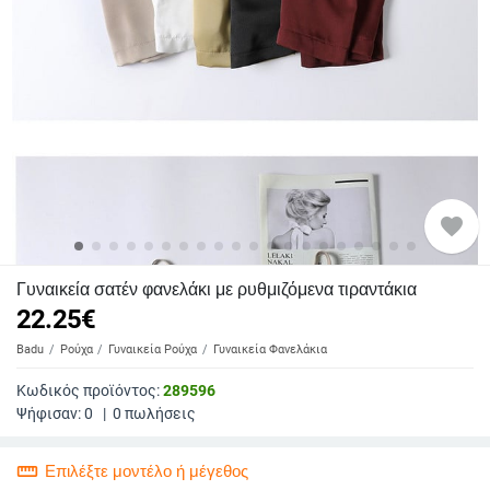
favorite
Γυναικεία σατέν φανελάκι με ρυθμιζόμενα τιραντάκια
22.25
€
Badu
Ρούχα
Γυναικεία Ρούχα
Γυναικεία Φανελάκια
Κωδικός προϊόντος:
289596
Ψήφισαν:
0
|
0
πωλήσεις
straighten
Επιλέξτε μοντέλο ή μέγεθος