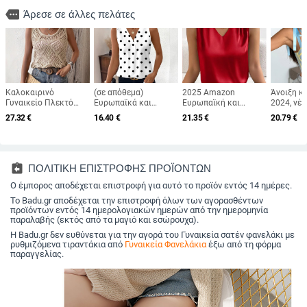
more
Άρεσε σε άλλες πελάτες
Καλοκαιρινό
(σε απόθεμα)
2025 Amazon
Άνοιξη κ
Γυναικείο Πλεκτό
Ευρωπαϊκά και
Ευρωπαϊκή και
2024, νέ
Γιλέκο με Κομμάτια
Αμερικανικά
Αμερικανική
και αμερ
27.32
€
16.40
€
21.35
€
20.79
€
Αμάνικο Καλοκαιρινό
Διασυνοριακά
Διασυνοριακή
με σέξι, 
Μποέμικο Τοπ με
Γυναικεία Ρούχα
Γυναικεία Ρούχα
κορδέλα,
Χαμηλή Λαιμόκοψη
Amazon Νέο
Σατέν Κοστούμι με
Fishbone
Γυναικείο Γιλέκο με V-
Κομψά Μανίκια
Neck, Μοντέρνο
Κομψά Ρούχα
assignment_return
ΠΟΛΙΤΙΚΗ ΕΠΙΣΤΡΟΦΗΣ ΠΡΟΪΟΝΤΩΝ
Αμάνικο Μπλούζα
Εργασίας Γιλέκο με
Ο έμπορος αποδέχεται επιστροφή για αυτό το προϊόν εντός 14 ημέρες.
Κάτω Τοπ
Το Badu.gr αποδέχεται την επιστροφή όλων των αγορασθέντων
προϊόντων εντός 14 ημερολογιακών ημερών από την ημερομηνία
παραλαβής (εκτός από τα μαγιό και εσώρουχα).
Η Badu.gr δεν ευθύνεται για την αγορά του Γυναικεία σατέν φανελάκι με
ρυθμιζόμενα τιραντάκια από
Γυναικεία Φανελάκια
έξω από τη φόρμα
παραγγελίας.