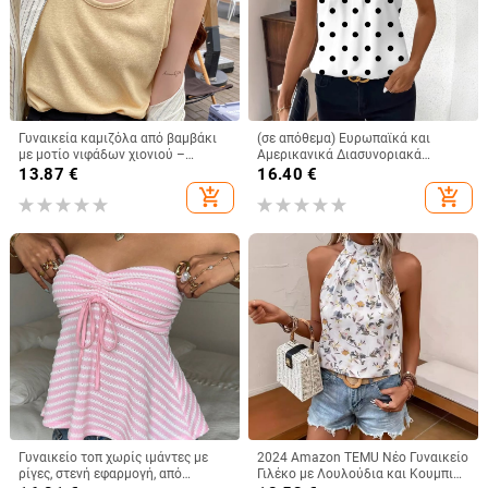
Γυναικεία καμιζόλα από βαμβάκι
(σε απόθεμα) Ευρωπαϊκά και
με μοτίο νιφάδων χιονιού –
Αμερικανικά Διασυνοριακά
φαρδιά, χωρίς μανίκια κορμί για το
Γυναικεία Ρούχα Amazon Νέο
13.87
€
16.40
€
καλοκαίρι, για layering, με διπλές
Γυναικείο Γιλέκο με V-Neck,
add_shopping_cart
add_shopping_cart
τιράντες
Μοντέρνο Αμάνικο Μπλούζα
Γυναικείο τοπ χωρίς ιμάντες με
2024 Amazon TEMU Νέο Γυναικείο
ρίγες, στενή εφαρμογή, από
Γιλέκο με Λουλούδια και Κουμπιά,