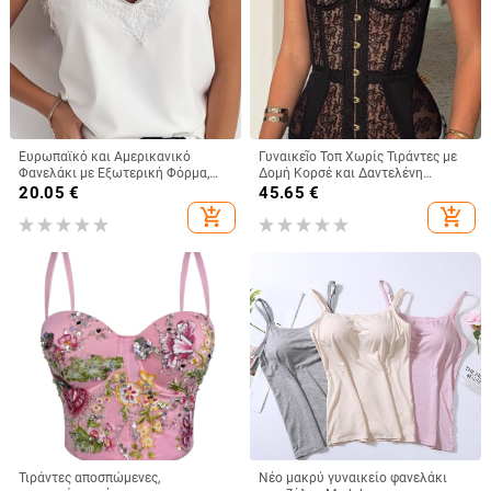
Ευρωπαϊκό και Αμερικανικό
Γυναικεῖο Τοπ Χωρίς Τιράντες με
Φανελάκι με Εξωτερική Φόρμα,
Δομή Κορσέ και Δαντελένη
Γυναικείο Καλοκαιρινό Φανελάκι
Επένδυση, Στενή Γραμμή,
20.05
€
45.65
€
με Βλεφαρίδες και Δαντέλα, V-
Πολυεστέρας
add_shopping_cart
add_shopping_cart
Neck, Χαλαρό Μπλούζα με Βάση
Φόρμας
Τιράντες αποσπώμενες,
Νέο μακρύ γυναικείο φανελάκι