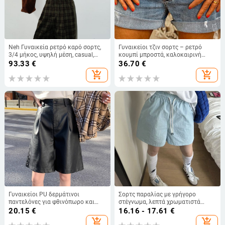
Neh Γυναικεία ρετρό καρό σορτς,
Γυναικείοι τζιν σορτς – ρετρό
3/4 μήκος, υψηλή μέση, casual,
κουμπί μπροστά, καλοκαιρινή
Χειμώνας 2025
μόδα, καθημερινά και ευέλικτα
93.33
€
36.70
€
add_shopping_cart
add_shopping_cart
Γυναικείοι PU δερμάτινοι
Σορτς παραλίας με γρήγορο
παντελόνες για φθινόπωρο και
στέγνωμα, λεπτά χρωματιστά
χειμώνα, υψηλή μέση, ευρεία
Dopamine, ευέλικτα καλοκαιρινά
20.15
€
16.16 - 17.61
€
γραμμή, μεσαίου μήκους ίσιο
χαλαρά αθλητικά-καθημερινά
add_shopping_cart
add_shopping_cart
κόψιμο
παντελόνια, μονόχρωμα