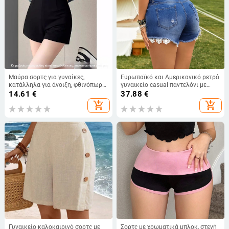
Μαύρα σορτς για γυναίκες,
Ευρωπαϊκό και Αμερικανικό ρετρό
κατάλληλα για άνοιξη, φθινόπωρο
γυναικείο casual παντελόνι με
και καλοκαίρι, 2025 Νέα
δαντέλα και λάστιχο, ψηλή μέση,
14.61
€
37.88
€
ψηλόμεση στενή σόλα, παντελόνι
γυναικείο τζιν σορτς
add_shopping_cart
add_shopping_cart
με άβαφο τελείωμα, σορτς με
μπότες
Γυναικείο καλοκαιρινό σορτς με
Σορτς με χρωματικά μπλοκ, στενή