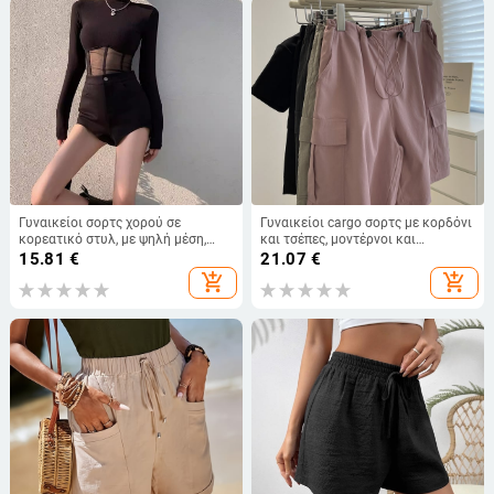
Γυναικείοι σορτς χορού σε
Γυναικείοι cargo σορτς με κορδόνι
κορεατικό στυλ, με ψηλή μέση,
και τσέπες, μοντέρνοι και
εφαρμοστά, μαύρα
ευέλικτοι, Α-γραμμή, γρήγορο
15.81
€
21.07
€
στέγνωμα, εξωτερική καθημερινή
add_shopping_cart
add_shopping_cart
χρήση