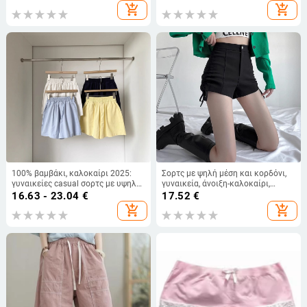
κολακευτικά, casual, σε μεγάλα
γυναίκες, χειμώνας 2025
add_shopping_cart
add_shopping_cart
μεγέθη
100% βαμβάκι, καλοκαίρι 2025:
Σορτς με ψηλή μέση και κορδόνι,
γυναικείες casual σορτς με υψηλή
γυναικεία, άνοιξη-καλοκαίρι,
μέση και φαρδιά παντελόνια
οπτικά λεπταίνουν τη σιλουέτα
16.63 - 23.04
€
17.52
€
add_shopping_cart
add_shopping_cart