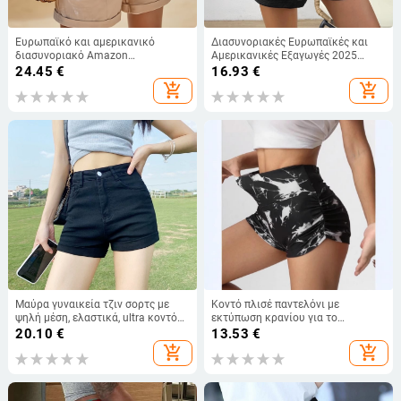
Ευρωπαϊκό και αμερικανικό
Διασυνοριακές Ευρωπαϊκές και
διασυνοριακό Amazon
Αμερικανικές Εξαγωγές 2025
Καλοκαιρινό Νέο Γυναικείο Λινό
Temu Amazon Teg Tok Κομψά
24.45
€
16.93
€
Τσέπης Μονόχρωμο Χαλαρό
Σορτς από Βαμβάκι και Λινό με
add_shopping_cart
add_shopping_cart
Ψηλόμεσο Σορτς Casual Fashion
Κόμπους στη Μέση
Μαύρα γυναικεία τζιν σορτς με
Κοντό πλισέ παντελόνι με
ψηλή μέση, ελαστικά, ultra κοντό
εκτύπωση κρανίου για το
μήκος, καλοκαίρι 2024
Halloween 2025 Amazon
20.10
€
13.53
€
Καλοκαίρι και Φθινόπωρο
add_shopping_cart
add_shopping_cart
Ψηλόμεσο Στενή Αθλητική Σορτς
για Γυναίκες