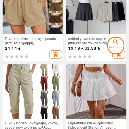
Γυναικεία άνετα σορτς — μεσαία
Ashimi γυναικεία σορτς σε στυλ
search
μέση, ίσια γραμμή,
μπαλέτο για το καλοκαίρι,
μικροελαστικότητα, μίξη
ελαστική μέση, άνετη γραμμή,
Αναζήτηση
21.14
€
19.19 - 33.50
€
πολυεστερ-ελαστάνης, μεσαίο
υψηλή μέση, αθλητική εφαρμογή
add_shopping_cart
add_shopping_cart
πάχος, άνοιξη 2023
με φαρδιά παντελόνι-φούστα
σιλουέτα.
Γυναικείο νέο μονόχρωμο, κοντό,
Ευρωπαϊκό και Αμερικανικό
casual παντελόνι με πολλές
Independent Station Amazon