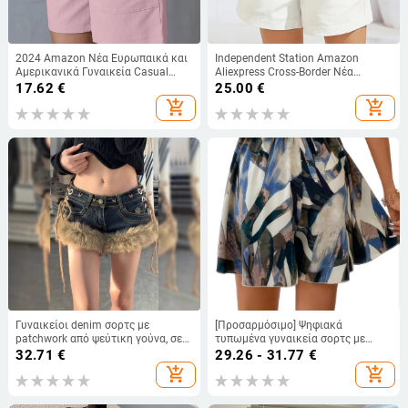
2024 Amazon Νέα Ευρωπαικά και
Independent Station Amazon
Αμερικανικά Γυναικεία Casual
Aliexpress Cross-Border Νέα
Παντελόνια με Ψηλή Μέση,
γυναικεία κομψά μονόχρωμα
17.62
€
25.00
€
Μοντέρνα Σορτς με Κορδόνια και
σορτς - Casual ψηλή μέση χωρίς
add_shopping_cart
add_shopping_cart
Φαρδιά Πόδια, Casual Σορτς All-
ζώνη
match
Γυναικείοι denim σορτς με
[Προσαρμόσιμο] Ψηφιακά
patchwork από ψεύτικη γούνα, σε
τυπωμένα γυναικεία σορτς με
στυλ αμερικανικού ρετρό, Y2K,
διακοσμητικό κορδόνι Amazon
32.71
€
29.26 - 31.77
€
χαμηλή μέση, κολακεύουν τη
European and American Νέο
add_shopping_cart
add_shopping_cart
σιλουέτα
διασυνοριακό ηλεκτρονικό
εμπόριο