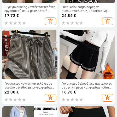
Ριγέ γυναικείες κοντές παντελόνες
Γυναικείοι cargo σορτς σε
εργασιακού στυλ με ελαστική
αμερικανικό στυλ, καλοκαιρινή
μέση, χαλαρή γραμμή, φαρδιά Α-
άνετη γραμμή, πολλαπλές τσέπες,
17.72
€
24.84
€
γραμμή για καλοκαίρι, αθλητικό
casual με κορδόνι, ρετρό στυλ
add_shopping_cart
add_shopping_cart
στυλ.
Γυναικείες κοντές παντελόνες σε
Γυναικείες βελούδινές παντελόνες
μεγάλο μέγεθος με ρίγες, φαρδιά
με υψηλή μέση και φαρδιά πόδια,
γραμμή Α, ελαστική μέση και
φθινοπωρινές-χειμερινές,
22.00
€
16.78
€
κορδόνι, ελαφρύ ύφασμα για
κορεατικού στυλ, ελαστική μέση,
add_shopping_cart
add_shopping_cart
καλοκαίρι
παχύτερες