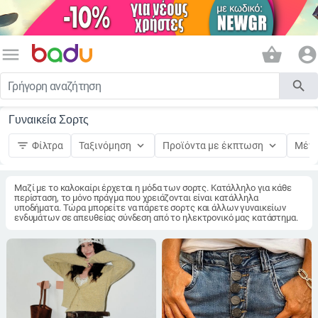
menu
shopping_basket
account_circle
search
Γυναικεία Σορτς
filter_list
keyboard_arrow_down
keyboard_arrow_down
Φίλτρα
Ταξινόμηση
Προϊόντα με έκπτωση
Μέγ
Μαζί με το καλοκαίρι έρχεται η μόδα των σορτς. Κατάλληλο για κάθε
περίσταση, το μόνο πράγμα που χρειάζονται είναι κατάλληλα
υποδήματα. Τώρα μπορείτε να πάρετε σορτς και άλλων γυναικείων
ενδυμάτων σε απευθείας σύνδεση από το ηλεκτρονικό μας κατάστημα.