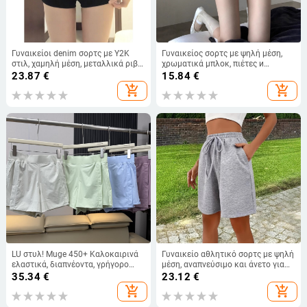
Γυναικείοι denim σορτς με Y2K
Γυναικείος σορτς με ψηλή μέση,
στιλ, χαμηλή μέση, μεταλλικά ριβέ
χρωματικά μπλοκ, πιέτες и
και διακοσμητικά στοιχεία, μαύρα,
κορδονάκι ρύθμισης, casual
23.87
€
15.84
€
ultra-short
καλοκαιρινό στυλ 2025
add_shopping_cart
add_shopping_cart
LU στυλ! Muge 450+ Καλοκαιρινά
Γυναικείο αθλητικό σορτς με ψηλή
ελαστικά, διαπνέοντα, γρήγορο
μέση, αναπνεύσιμο και άνετο για
στέγνωμα, χαλαρή κοπή, υψηλή
τρέξιμο και γυμναστήριο, casual
35.34
€
23.12
€
μέση, γυναικείος αθλητικός σορτς
στυλ
add_shopping_cart
add_shopping_cart