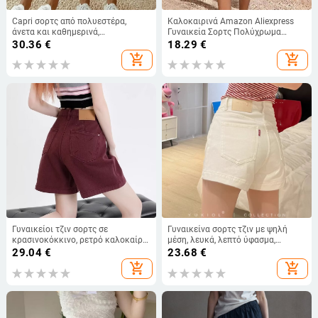
Capri σορτς από πολυεστέρα,
Καλοκαιρινά Amazon Aliexpress
άνετα και καθημερινά,
Γυναικεία Σορτς Πολύχρωμα
μινιμαλιστικό στυλ, ελαστική μέση
Σορτς Παντελόνι Φούστα Χαλαρή
30.36
€
18.29
€
με κορδόνι, 2 τεμάχια, καλοκαίρι
Μέση Αγκαλιάζοντας Χαλαρά
add_shopping_cart
add_shopping_cart
2025
Σορτς με Φαρδιά Μέση
Γυναικείοι τζιν σορτς σε
Γυναικείνα σορτς τζιν με ψηλή
κρασινοκόκκινο, ρετρό καλοκαίρι
μέση, λευκά, λεπτό ύφασμα,
2024, μοναδικός σχεδιασμός, ψηλή
κολακεύουν τη σιλουέτα, Α-
29.04
€
23.68
€
μέση, λεπτή σιλουέτα, φαρδύ
γραμμή με σχίσιμο, Καλοκαίρι
add_shopping_cart
add_shopping_cart
τελείωμα μέχρι το μέσο του
2026.
μηρού.