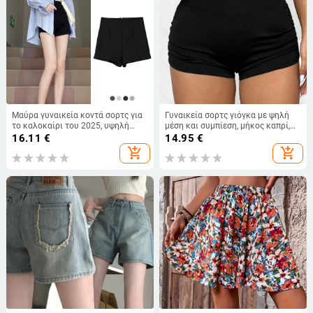
Μαύρα γυναικεία κοντά σορτς για
Γυναικεία σορτς γιόγκα με ψηλή
το καλοκαίρι του 2025, υψηλή
μέση και συμπίεση, μήκος καπρί,
μέση, κορεατικό στυλ, εφαρμοστή
σύσφιξη κοιλιάς και ανύψωση
16.11
€
14.95
€
γραμμή
γλουτών
add_shopping_cart
add_shopping_cart