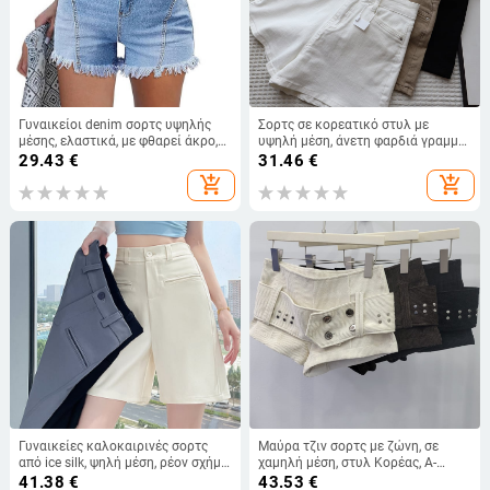
Γυναικείοι denim σορτς υψηλής
Σορτς σε κορεατικό στυλ με
μέσης, ελαστικά, με φθαρεί άκρο,
υψηλή μέση, άνετη φαρδιά γραμμή
ευρωαμερικανικό street style,
Α, από βαμβάκι, καλοκαίρι 2024,
29.43
€
31.46
€
Καλοκαίρι 2025
Μοντέλο 1295
add_shopping_cart
add_shopping_cart
Γυναικείες καλοκαιρινές σορτς
Μαύρα τζιν σορτς με ζώνη, σε
από ice silk, ψηλή μέση, ρέον σχήμα,
χαμηλή μέση, στυλ Κορέας, Α-
μήκος Capri, Α-γραμμή,
γραμμή boot-cut παντελόνι, για
41.38
€
43.53
€