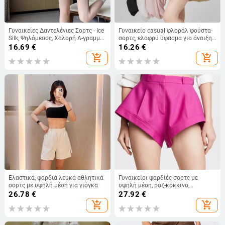
Γυναικείες Δαντελένιες Σορτς - Ice
Γυναικείο casual φλοράλ φούστα-
Silk, Ψηλόμεσος, Χαλαρή Α-γραμμή,
σορτς, ελαφρύ ύφασμα για άνοιξη-
Μεσαίο μήκος μηρού, Ευρύ Κόψιμο
καλοκαίρι, ψηλή μέση, Α-γραμμή,
16.69
€
16.26
€
φουσκωτό στυλ φανάρου
add_shopping_cart
add_shopping_cart
Ελαστικά, φαρδιά λευκά αθλητικά
Γυναικείοι φαρδιές σορτς με
σορτς με υψηλή μέση για γιόγκα
υψηλή μέση, ροζ-κόκκινο,
ευρωπαϊκό-αμερικανικό στυλ,
26.78
€
27.92
€
άνοιξη 2026, sexy μόδα, άνετη
add_shopping_cart
add_shopping_cart
εφαρμογή