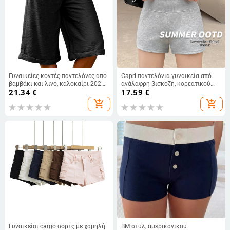
Γυναικείες κοντές παντελόνες από
Capri παντελόνια γυναικεία από
βαμβάκι και λινό, καλοκαίρι 2024,
ανάλαφρη βισκόζη, κορεατικού
μονόχρωμες, ίσιο κόψιμο, casual
μινιμαλιστικού στυλ, ψηλόμεσα,
21.34
€
17.59
€
στενή γραμμή, αθλητικά-
add_shopping_cart
add_shopping_cart
καθημερινά παντελόνια
Γυναικείοι cargo σορτς με χαμηλή
BM στυλ, αμερικανικού