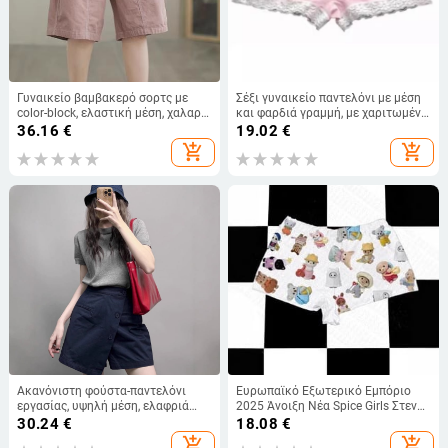
Γυναικείο βαμβακερό σορτς με
Σέξι γυναικείο παντελόνι με μέση
color-block, ελαστική μέση, χαλαρή
και φαρδιά γραμμή, με χαριτωμένο
γραμμή, καλοκαιρινό στυλ
φιόγκο, μίνι, αναπνεύσιμο,
36.16
€
19.02
€
κοριτσίστικο σορτς
add_shopping_cart
add_shopping_cart
Ακανόνιστη φούστα-παντελόνι
Ευρωπαϊκό Εξωτερικό Εμπόριο
εργασίας, υψηλή μέση, ελαφριά
2025 Άνοιξη Νέα Spice Girls Στενή
καλοκαιρινή από ύφασμα, Α-
γραμμή Casual Γυναικεία Σορτς
30.24
€
18.08
€
γραμμή κοντές παντελόνες για
Skull Gothic Μόδα Casual Σορτς
add_shopping_cart
add_shopping_cart