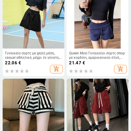
Γυναικείο σορτς με ψηλή μέση,
Queen Moxi Γυναικείοι σορτς σπορ
casual αθλητικό, μέχρι το γόνατο,
με κορδόνι, αμερικανικού στυλ,
πολυεστέρας, κορδόνι, κομψό
καλοκαίρι 2025, στενή γραμμή,
22.06
€
21.47
€
αστικό στυλ
ψηλή μέση, καθημερινά άνετα
add_shopping_cart
add_shopping_cart