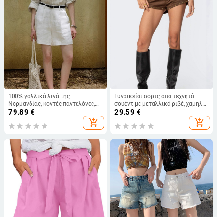
100% γαλλικά λινά της
Γυναικείοι σορτς από τεχνητό
Νορμανδίας, κοντές παντελόνες,
σουέντ με μεταλλικά ριβέ, χαμηλή
μινιμαλιστικό στυλ μετακίνησης,
μέση, εφαρμοστό, στυλ δρόμου,
79.89
€
29.59
€
αναπνεύσιμες και δροσερές, μήκος
φθινοπωρινό-χειμερινό
add_shopping_cart
add_shopping_cart
καπρί.