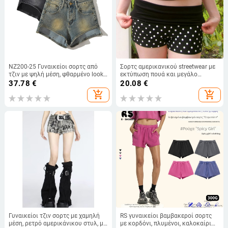
NZ200-25 Γυναικείοι σορτς από
Σορτς αμερικανικού streetwear με
τζιν με ψηλή μέση, φθαρμένο look,
εκτύπωση πουά και μεγάλο
στενή γραμμή
γράμμα, χαμηλή μέση
37.78
€
20.08
€
add_shopping_cart
add_shopping_cart
Γυναικείοι τζιν σορτς με χαμηλή
RS γυναικείοι βαμβακεροί σορτς
μέση, ρετρό αμερικάνικου στυλ, με
με κορδόνι, πλυμένοι, καλοκαίρι