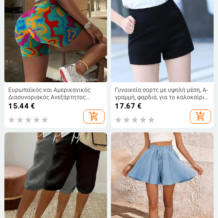
Ευρωπαϊκός και Αμερικανικός
Γυναικεία σορτς με υψηλή μέση, Α-
Διασυνοριακός Ανεξάρτητος
γραμμή, φαρδιά, για το καλοκαίρι
Σταθμός Εξωτερικού Εμπορίου
2022, νέο μοντέλο, άνετο και
15.44
€
17.67
€
Νέα Ελαστική Μέση Μοντέρνα
κολακευτικό, καθημερινό στυλ
add_shopping_cart
add_shopping_cart
Σορτς με Στάμπα για Γυναικεία
Πολύχρωμα