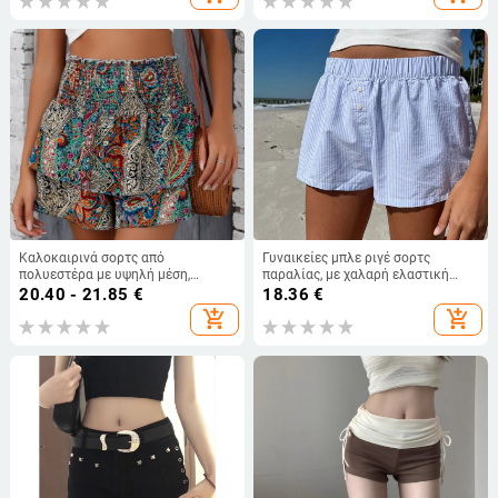
Καλοκαιρινά σορτς από
Γυναικείες μπλε ριγέ σορτς
πολυεστέρα με υψηλή μέση,
παραλίας, με χαλαρή ελαστική
φαρδιά πόδια και εκτύπωση σε
μέση, υφαντά casual παντελόνια
20.40 - 21.85
€
18.36
€
εθνοτικό σχέδιο
add_shopping_cart
add_shopping_cart