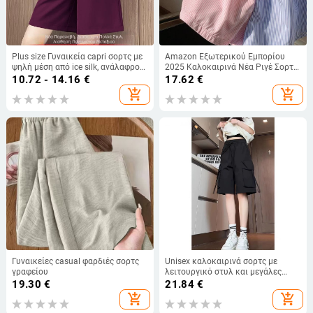
Plus size Γυναικεία capri σορτς με
Amazon Εξωτερικού Εμπορίου
ψηλή μέση από ice silk, ανάλαφρο
2025 Καλοκαιρινά Νέα Ριγέ Σορτς
καλοκαιρινό, άνετο, χαλαρού στυλ,
Patchwork Χαλαρά Casual Σπιτικά
10.72 - 14.16
€
17.62
€
με ελαστική μέση
Αναπνεόμενα Παντελόνια Ύπνου
add_shopping_cart
add_shopping_cart
Ευρωπαϊκό και Αμερικανικό Στυλ
Γυναικείες casual φαρδιές σορτς
Unisex καλοκαιρινά σορτς με
γραφείου
λειτουργικό στυλ και μεγάλες
τσέπες, cargo στυλ, υψηλή μέση,
19.30
€
21.84
€
casual άνετα
add_shopping_cart
add_shopping_cart