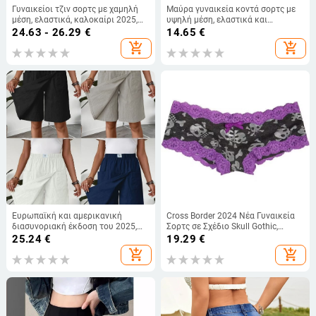
Γυναικείοι τζιν σορτς με χαμηλή
Μαύρα γυναικεία κοντά σορτς με
μέση, ελαστικά, καλοκαίρι 2025,
υψηλή μέση, ελαστικά και
γραμμή Α, λεπτή σιλουέτα
εφαρμοστά, καλοκαιρινά σε
24.63 - 26.29
€
14.65
€
γραμμή Α
add_shopping_cart
add_shopping_cart
Ευρωπαϊκή και αμερικανική
Cross Border 2024 Νέα Γυναικεία
διασυνοριακή έκδοση του 2025,
Σορτς σε Σχέδιο Skull Gothic,
νέα γυναικεία σορτς και φούστες
Μοντέρνα, Casual Σορτς
25.24
€
19.29
€
με τσέπη από την Amazon
add_shopping_cart
add_shopping_cart
Temuwish Casual