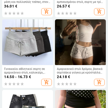
μέση και πολλαπλές τσέπες, στενή
εμπνευσμένου στυλ, σορτς με τρία
γραμμή, βαμβάκι-ελαστάν
κουμπιά, χρωματικό μπλοκ, στενή
36.01
€
26.57
€
γραμμή
add_shopping_cart
add_shopping_cart
Γυναικείοι αθλητικοί σορτς σε
Αμερικανικό στυλ δρόμου, βασικά
αμερικάνικο στυλ, καλοκαίρι,
σορτσάκια γιόγκα με κρύσταλλα
λεπτό ύφασμα, ίσιο κόψιμο,
και κορδόνι, υψηλή μέση, τόνωση
14.50 - 16.73
€
24.18
€
κορδόνι μέσης, καθημερινά σορτς
γλουτών, αθλητικά γυναικεία
add_shopping_cart
add_shopping_cart
σορτσάκια