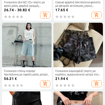
Γυναικείοι βιντάζ τζιν σορτς με
Casual φαρδιά παντελόνια-φούστα
ψηλή μέση, φαρδιά γραμμή,
με φλοράλ εκτύπωση, μήκος
τριμμένες άκρες, καλοκαίρι 2025,
καπρι, ελαστικό στη μέση,
26.74 - 30.82
€
17.65
€
μεγάλο μέγεθος
πολυεστέρας.
add_shopping_cart
add_shopping_cart
Γυναικεία ντένιμ καμπρί
Γυναικεία καμουφλάζ σορτς με
παντελόνια με υψηλή μέση, ρετρό
κορδόνι, αμερικανικού ρετρό στυλ
street hipster στυλ, καλοκαίρι 2025
— καλοκαίρι, άνετη φαρδιά γραμμή
56.21
€
21.94
€
add_shopping_cart
add_shopping_cart