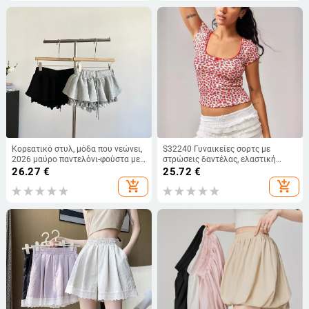
Κορεατικό στυλ, μόδα που νεώνει,
S32240 Γυναικείες σορτς με
2026 μαύρο παντελόνι-φούστα με
στρώσεις δαντέλας, ελαστική
ψηλή μέση και κορδόνι, Α-γραμμή,
μέση, νάιλον-σπάντεξ
26.27
€
25.72
€
φουσκωτές κοντές culottes για
add_shopping_cart
add_shopping_cart
γυναίκες