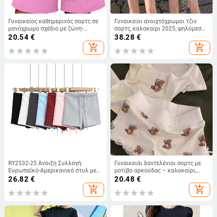
Γυναικείος καθημερινός σορτς σε
Γυναικείοι ανοιχτόχρωμοι τζιν
μονόχρωμο σχέδιο με ζώνη-
σορτς, καλοκαίρι 2025, ψηλόμεσα,
φιόγκο, ύφασμα βαμβάκι-
με φριζέ τελειώματα, γραμμή Α,
20.54
€
38.28
€
πολυεστέρα, ελαστική μέση
στενά στη μέση, για μικρό
add_shopping_cart
add_shopping_cart
ανάστημα
RY2532-25 Άνοιξη Συλλογή:
Γυναικειάι δαντελένιοι σορτς με
Ευρωπαϊκό-Αμερικανικό στυλ με
μοτίβο αρκούδας – καλοκαίρι,
κορδόνι, στενά σορτς ποδηλασίας
ελαφριοί, ψηλή μέση, άνετα casual
26.82
€
20.48
€
για γυμναστική και γιόγκα
ρούχα
add_shopping_cart
add_shopping_cart