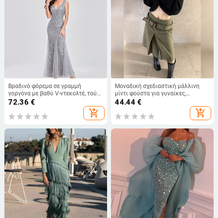
Βραδινό φόρεμα σε γραμμή
Μοναδική σχεδιαστική μάλλινη
γοργόνα με βαθύ V-ντεκολτέ, τούλι
μίντι φούστα για γυναίκες,
με κεντήματα και παγιέτες, χωρίς
μεγέθους plus-size, χειμερινό στυλ,
72.36
€
44.44
€
μανίκια, επίσημο φόρεμα για
κομψή Α-γραμμή, ευέλικτη και
add_shopping_cart
add_shopping_cart
γυναίκες
στυλάτη