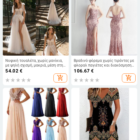
Νυφική τουαλέτα, χωρίς μανίκια,
Βραδινό φόρεμα χωρίς τιράντες με
με ψηλή σχισμή, μακριά, μέση στη
φλοραλ παγιέτες και διακόσμηση
μέση, 95% πολυεστέρας
με χάντρες στην πλάτη, μακριά
54.02
€
106.67
€
φούστα, μέση μεσαίου πλάτους,
add_shopping_cart
add_shopping_cart
συνδυασμός πολυεστέρα-
ελαστάνης