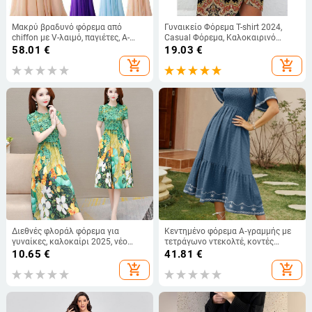
Μακρύ βραδυνό φόρεμα από
Γυναικείο Φόρεμα T-shirt 2024,
chiffon με V-λαιμό, παγιέτες, Α-
Casual Φόρεμα, Καλοκαιρινό
γραμμή, ψηλή μέση
Φλοράλ Μίνι Φόρεμα με V-Neck
58.01
€
19.03
€
add_shopping_cart
add_shopping_cart
Διεθνές φλοράλ φόρεμα για
Κεντημένο φόρεμα Α‑γραμμής με
γυναίκες, καλοκαίρι 2025, νέο
τετράγωνο ντεκολτέ, κοντές
υψηλής ποιότητας κομψό φόρεμα
φουσκωτές μανίκες και πιέτες,
10.65
€
41.81
€
με εκτύπωση
midi μήκος
add_shopping_cart
add_shopping_cart