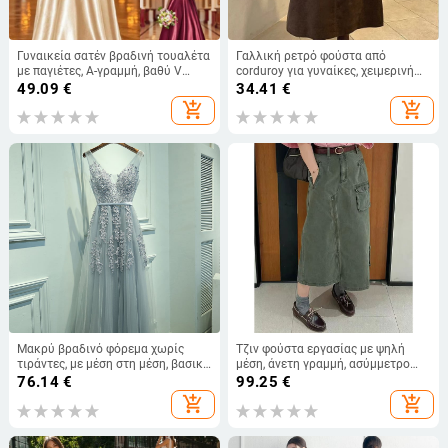
Γυναικεία σατέν βραδινή τουαλέτα
Γαλλική ρετρό φούστα από
με παγιέτες, Α-γραμμή, βαθύ V
corduroy για γυναίκες, χειμερινή
ντεκολτέ, χωρίς μανίκια
συλλογή 2025, κομψή καφέ μακριά
49.09
€
34.41
€
ίσια φούστα
add_shopping_cart
add_shopping_cart
Μακρύ βραδινό φόρεμα χωρίς
Τζιν φούστα εργασίας με ψηλή
τιράντες, με μέση στη μέση, βασικό
μέση, άνετη γραμμή, ασύμμετρο
ύφασμα πολυεστέρας και
τελείωμα και σχίσιμο, Κορεατικό
76.14
€
99.25
€
χλωριωμένη ίνα
στυλ με ρομαντική νότα Χονγκ
add_shopping_cart
add_shopping_cart
Κονγκ, μεσαίου μήκους, για
γυναίκες