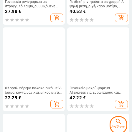
Γυναικείο ριγέ φόρεμα με
Γοτθική μίνι φούστα σε γραμμή Α,
στρογγυλό λαιμό, ρυθμιζόμενη
ψηλή μέση, ριγέ/καρό μοτίβο,
ζώνη στη μέση, μεσαίου μήκους,
πολυεστέρας 95%+, άνοιξη 2025
27.98
€
40.53
€
τσέπες, μανίκια 3/4
add_shopping_cart
add_shopping_cart
Φλοράλ φόρεμα καλοκαιρινό με V-
Γυναικείο μακρύ φόρεμα
λαιμό, κοντά μανίκια, μήκος μίντι,
Aliexpress για Ευρωπαίους και
κομψό και καθημερινό
Αμερικανούς σε διασυνοριακό
22.29
€
42.22
€
Amazon Bohemian Leisure
add_shopping_cart
add_shopping_cart
Vacation 2025
search
Αναζήτηση