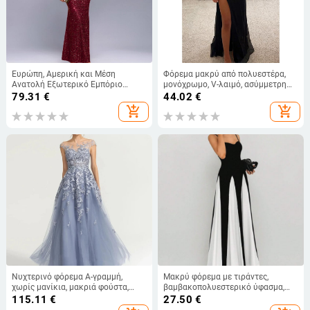
Ευρώπη, Αμερική και Μέση
Φόρεμα μακρύ από πολυεστέρα,
Ανατολή Εξωτερικό Εμπόριο
μονόχρωμο, V-λαιμό, ασύμμετρη
Διασυνοριακό INS Μονόχρωμο
φούστα
79.31
€
44.02
€
Φόρεμα με V-λαιμόκοψη και
add_shopping_cart
add_shopping_cart
πούλιες Ψηλόμεσο Βραδινό
Φόρεμα με Fishtail Φόρεμα Μακρύ
Φόρεμα Φόρεμα
Νυχτερινό φόρεμα Α-γραμμή,
Μακρύ φόρεμα με τιράντες,
χωρίς μανίκια, μακριά φούστα,
βαμβακοπολυεστερικό ύφασμα,
ψηλή μέση, πολυεστέρας 70–80%
σχέδιο color-block, υψηλή μέση,
115.11
€
27.50
€
λαιμό U‑σχήματος