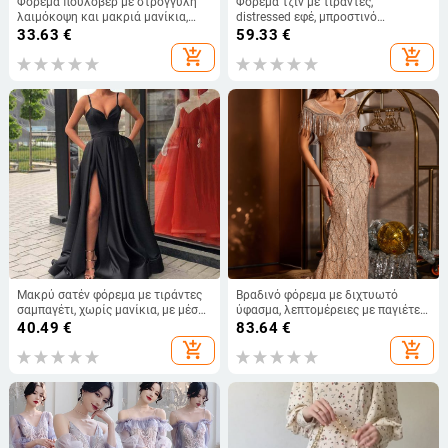
Φόρεμα πουλόβερ με στρογγυλή
Φόρεμα τζιν με τιράντες,
λαιμόκοψη και μακριά μανίκια,
distressed εφέ, μπροστινό
κόκκινο, πολύχρωμο, φυτικό
κούμπωμα με κουμπιά, μεσαίο
33.63
€
59.33
€
τριαντάφυλλο, ψηφιακή εκτύπωση,
μήκος, στυλ street hipster
add_shopping_cart
add_shopping_cart
WD26
Μακρύ σατέν φόρεμα με τιράντες
Βραδινό φόρεμα με διχτυωτό
σαμπαγέτι, χωρίς μανίκια, με μέση
ύφασμα, λεπτομέρειες με παγιέτες
στη μέση και μικρή ουρά
και φουντάκια, βαθύ V-λαιμό,
40.49
€
83.64
€
κοντά μανίκια, ψηλή μέση
add_shopping_cart
add_shopping_cart