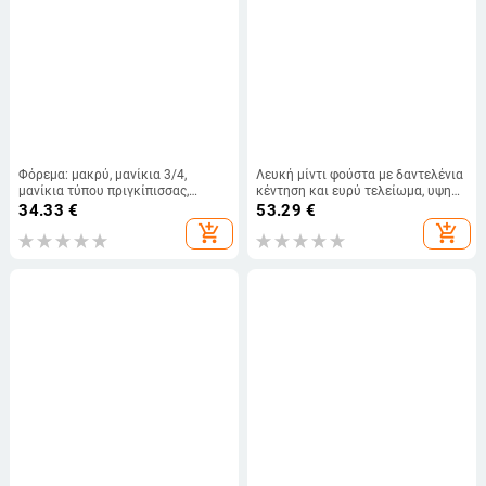
Φόρεμα: μακρύ, μανίκια 3/4,
Λευκή μίντι φούστα με δαντελένια
μανίκια τύπου πριγκίπισσας,
κέντηση και ευρύ τελείωμα, υψηλή
πολυεστερική ανάμειξη
μέση, γραμμή Α, για γυναίκες
34.33
€
53.29
€
add_shopping_cart
add_shopping_cart