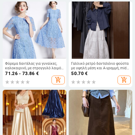
Φόρεμα δαντέλας για γυναίκες,
Γαλλικό ρετρό δαντελένιο φούστα
καλοκαιρινό, με στρογγυλό λαιμό
με υψηλή μέση και Α-γραμμή, midi
και μανίκια με βολάν, κομψό και
μήκος, για γυναίκες, άνοιξη, casual
71.26 - 73.86
€
50.70
€
κολακευτικό.
add_shopping_cart
add_shopping_cart