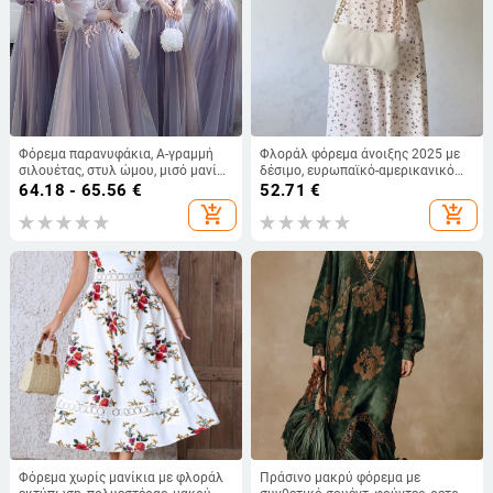
Φόρεμα παρανυφάκια, Α-γραμμή
Φλοράλ φόρεμα άνοιξης 2025 με
σιλουέτας, στυλ ώμου, μισό μανίκι,
δέσιμο, ευρωπαϊκό-αμερικανικό
μακρύ φόρεμα
στυλ, μακριά μανίκια, χαλαρή
64.18 - 65.56
€
52.71
€
γραμμή
add_shopping_cart
add_shopping_cart
Φόρεμα χωρίς μανίκια με φλοράλ
Πράσινο μακρύ φόρεμα με