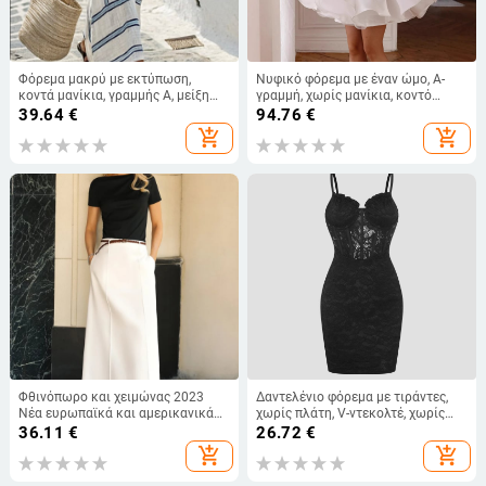
Φόρεμα μακρύ με εκτύπωση,
Νυφικό φόρεμα με έναν ώμο, Α-
κοντά μανίκια, γραμμής Α, μείξη
γραμμή, χωρίς μανίκια, κοντό
λίνων, V‑λαιμό
μήκος, πολυεστέρας 50-70%
39.64
€
94.76
€
add_shopping_cart
add_shopping_cart
Φθινόπωρο και χειμώνας 2023
Δαντελένιο φόρεμα με τιράντες,
Νέα ευρωπαϊκά και αμερικανικά
χωρίς πλάτη, V-ντεκολτέ, χωρίς
διασυνοριακά γυναικεία ρούχα,
μανίκια, κοντό μήκος
36.11
€
26.72
€
κομψή ντραπέ φούστα με ψηλή
add_shopping_cart
add_shopping_cart
μέση σε γραμμή Α, μοντέρνα
ασορτί φούστα μεσαίου μήκους