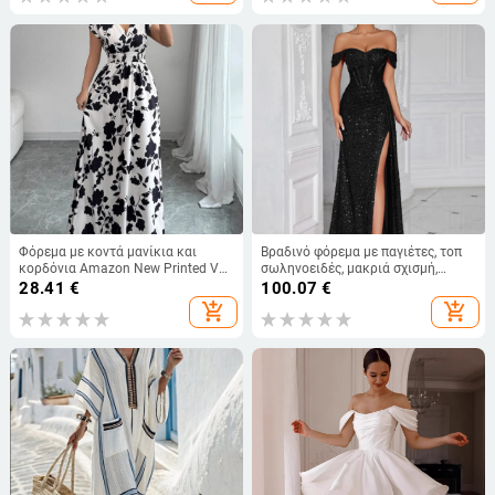
Φόρεμα με κοντά μανίκια και
Βραδινό φόρεμα με παγιέτες, τοπ
κορδόνια Amazon New Printed V
σωληνοειδές, μακριά σχισμή,
neck overback Μακρύ φόρεμα με
εφαρμοστό, χωρίς μανίκια, με
28.41
€
100.07
€
στάμπα, καλοκαιρινή μέση,
φερμουάρ
add_shopping_cart
add_shopping_cart
γυναικεία ρούχα