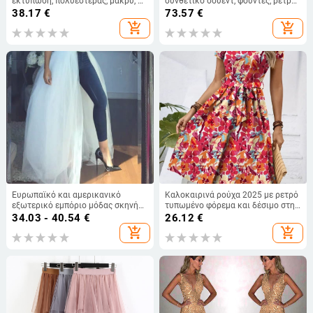
εκτύπωση, πολυεστέρας, μακρύ, σε
συνθετικό σουέντ, φούντες, ρετρό
μεγαλύτερο μέγεθος, στυλ
σιλουέτα και εκτύπωση
38.17
€
73.57
€
γραφείου, καλοκαίρι 2025
add_shopping_cart
add_shopping_cart
Ευρωπαϊκό και αμερικανικό
Καλοκαιρινά ρούχα 2025 με ρετρό
εξωτερικό εμπόριο μόδας σκηνής
τυπωμένο φόρεμα και δέσιμο στη
κοστούμι ελαστική μέση φούστα
μέση, φούστα θαλάσσης
34.03 - 40.54
€
26.12
€
από πλέγμα με μεταξωτή φούστα
add_shopping_cart
add_shopping_cart
ψηλή μέση φούστα από γάζα
μεσαίου μήκους