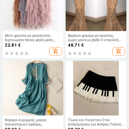
Μίντι φούστα με ακανόνιστα
Βραδινό φόρεμα με παγιέτες,
διχτυωμένα πάνελ, ψηλή μέση,
χωρίς μανίκια, βαθύ V-ντεκολτέ,
μονόχρωμη
γραμμή γοργόνας, ύφασμα
22.81
€
48.71
€
πολυεστέρα
add_shopping_cart
add_shopping_cart
Φόρεμα Α-γραμμής, μακρύ,
Γλυκό και Πικάντικο Στυλ
πολυεστερικό ύφασμα,
Ασπρόμαυρης και Άσπρης Πιάνου
μονόχρωμο, υψηλός γιακάς,
Vintage Πλισέ Φούστα για