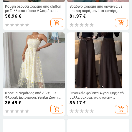
Κομψή ρέουσα φόρεμα από chiffon
Βραδινό φόρεμα από οργάνζα με
με Γαλλικού τύπου V-λαιμό και
μακριή ουρά, μανίκια φανάρι,
μακριά μανίκια, μαξι φόρεμα
μακριά φούστα — Άνοιξη 2024
58.96
€
81.97
€
βραδινό; 75D ύφασμα,
add_shopping_cart
add_shopping_cart
πολυεστέρας 81–90%, Στυλ:
Φρέσκο και γλυκό, Φθινόπωρο
2025
Φορεμα Νεράιδας από Δίκτυ με
Γυναικεία φούστα Α-γραμμής από
Φλοράλ Εκτύπωση, Υψηλή Ζώνη,
μαλλί, μακριά, για άνοιξη–
Αμάνικο, Χωρίς Γιακά, Μέσο Μήκος
φθινόπωρο 2026, με ψηλή μέση,
35.49
€
36.17
€
κολακευτικό σχέδιο, φαρδύ
add_shopping_cart
add_shopping_cart
τελείωμα, καφέ χρώμα