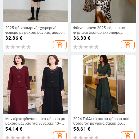
2025 φθινοπωρινό–χειμερινό
Φθινοπωρινό 2025 φόρεμα με
φόρεμα με μακριά μανίκια, μαύρο
ψηφιακό λεοπάρ εκτύπωμα,
φλοράλ σχέδιο, άνετη γραμμή, για
ρέουλη σιλουέτα, σατέν ύφασμα,
32.86
€
36.30
€
γυναίκες, vintage στη μέση και
χωρίς μανίκια, ημι-ανοικτός
add_shopping_cart
add_shopping_cart
φούστα με στρώσεις
γιακάς, Α-γραμμή, μήκος midi
Μοντέρνο φθινοπωρινό φόρεμα με
2024 Γαλλικό ρετρό φόρεμα από
μακριά μανίκια για γυναίκες 40–
Corduroy, με γιακά σακακιού,
50 ετών, μήκος μέσου, εφέ δύο
λεπτή μέση, κομψό μακρύ φόρεμα
54.14
€
58.61
€
κομματιών, κομψό και νεανικό
add_shopping_cart
add_shopping_cart