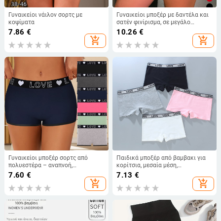
Γυναικείοι νάιλον σορτς με
Γυναικείοι μποξέρ με δαντέλα και
κοψίματα
σατέν φινίρισμα, σε μεγάλο
μέγεθος, μεσαία μέση, απαλές και
7.86
€
10.26
€
άνετες
add_shopping_cart
add_shopping_cart
Γυναικείοι μποξέρ σορτς από
Παιδικά μποξέρ από βαμβακι για
πολυεστέρα – αναπνοή,
κορίτσια, μεσαία μέση,
αδιαφανείς, μεσαία μέση, επένδυση
αναπνεύσιμα, μονόχρωμα
7.60
€
7.13
€
καβάλου από πολυεστέρα
add_shopping_cart
add_shopping_cart