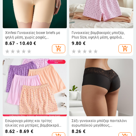
Xinfesi Γυναικείες boxer briefs με
Γυναικείες βαμβακερές μποξέρ,
ψηλή μέση, χωρίς ραφές,
Plus Size, υψηλή μέση, φαρδιά
καλοκαιρινές Ice Silk, μεγάλο
γραμμή, στεγνώνουν γρήγορα
8.67 - 10.40
€
9.80
€
μέγεθος
add_shopping_cart
add_shopping_cart
Εσώρουχα μέσης και τρίτης
Σέξι γυναικείο μπόξερ παντελόνι
ηλικίας για μητέρες, βαμβακερά
ευρωπαϊκού μεγέθους,
εσώρουχα με ψηλή μέση, χαλαρά
αναπνεύσιμο, άνετο, φιλικό προς
8.62 - 8.69
€
8.26
€
μποξεράκια για μητέρες,
το δέρμα, χωρίς ραφές, γυναικείο