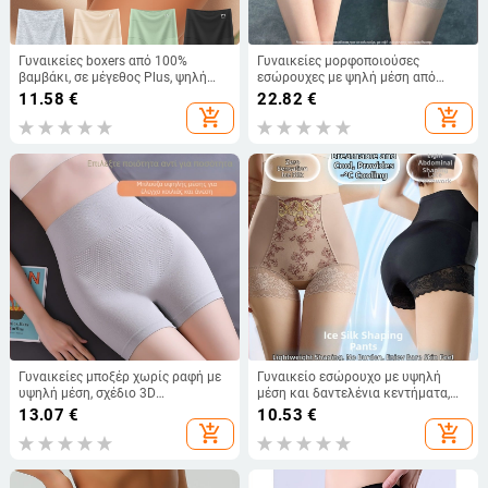
Γυναικείες boxers από 100%
Γυναικείες μορφοποιούσες
βαμβάκι, σε μέγεθος Plus, ψηλή
εσώρουχες με ψηλή μέση από
μέση, μονόχρωμες, αναπνέουν και
νάιλον – σχηματισμός κοιλιάς,
11.58
€
22.82
€
άνετες, αδιαφανείς
διαπνοή, αντιβακτηριακή
add_shopping_cart
add_shopping_cart
επένδυση καβάλου
Γυναικείες μποξέρ χωρίς ραφή με
Γυναικείο εσώρουχο με υψηλή
υψηλή μέση, σχέδιο 3D
μέση και δαντελένια κεντήματα,
honeycomb, νάιλον ύφασμα,
αναπνεύσιμο νάιλον, έλεγχο
13.07
€
10.53
€
βαμβακερή επένδυση στην περιοχή
κοιλιάς και ανύψωση γλουτών
add_shopping_cart
add_shopping_cart
της κοιλιάς, στήριξη γοφών και
διαμόρφωση κοιλιάς