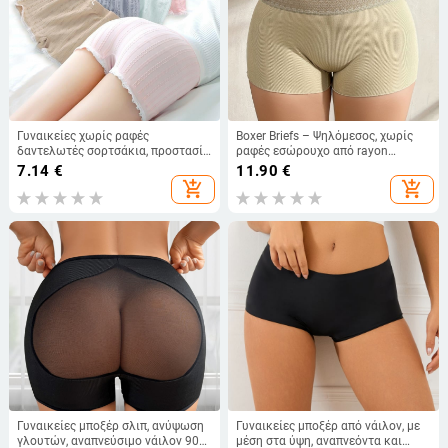
Γυναικείες χωρίς ραφές
Boxer Briefs – Ψηλόμεσος, χωρίς
δαντελωτές σορτσάκια, προστασία
ραφές εσώρουχο από rayon
από τη διάφανεια, μεσαίο ύψος
πλεκτό ύφασμα με ανύψωση
7.14
€
11.90
€
μέσης, υψηλή ελαστικότητα
γλουτών
add_shopping_cart
add_shopping_cart
Γυναικείες μποξέρ σλιπ, ανύψωση
Γυναικείες μποξέρ από νάιλον, με
γλουτών, αναπνεύσιμο νάιλον 90–
μέση στα ύψη, αναπνεόντα και