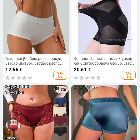
Γυναικεία βαμβακερά εσώρουχα,
Κορμάκι shapewear με ψηλή μέση
μεγάλο μέγεθος, μεσαίας μέσης,
και διασταυρούμενο δέσιμο, μετά
αναπνέοντα, μονόχρωμα
τον τοκετό, έλεγχος κοιλιάς και
12.65
€
20.61
€
ανύψωση γλουτών, λεπτές
add_shopping_cart
add_shopping_cart
γραμμές με βαμβακερή περιοχή