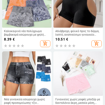
Καλοκαιρινά νέα πολύχρωμα
Αδιάβροχο, φιλικό προς το δέρμα,
βαμβακερά εσώρουχα με ψηλή
λεπτό, αναπνεύσιμο γυναικείο
μέση, χωρίς ραφές, γυναικείες
εσώρουχο που σχηματίζει τη μέση,
8.39
€
10.51
€
αθλητικές βερμούδες για τρέξιμο
σέξι, κοίλο, όμορφο παντελόνι με
add_shopping_cart
add_shopping_cart
και γιόγκα
ψηλή μέση και σχήμα κοιλιάς
Νέα γυναικεία εσώρουχα χωρίς
Γυναικείες χωρίς ραφές μποξέρ με
ραφή προσομοίωσης τζιν
δαντελένια άκρη, μεσαία μέση,