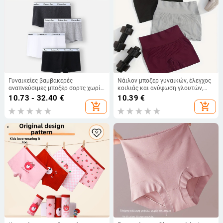
Γυναικείες βαμβακερές
Νάιλον μποξερ γυναικών, έλεγχος
αναπνεύσιμες μποξέρ σορτς χωρίς
κοιλιάς και ανύψωση γλουτών,
ραφές, μεσαία μέση, σχέδιο
χωρίς ραφές και διαπνοή, ψηλή
10.73 - 32.40
€
10.39
€
ανύψωσης γλουτών
μέση
add_shopping_cart
add_shopping_cart