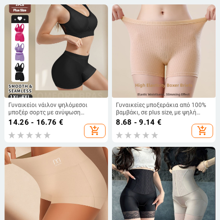
Γυναικείοι νάιλον ψηλόμεσοι
Γυναικείες μποξεράκια από 100%
μποξέρ σορτς με ανύψωση
βαμβάκι, σε plus size, με ψηλή
γλουτών, διαπνοή
μέση, αναπνοή και επένδυση από
14.26 - 16.76
€
8.68 - 9.14
€
βαμβάκι
add_shopping_cart
add_shopping_cart