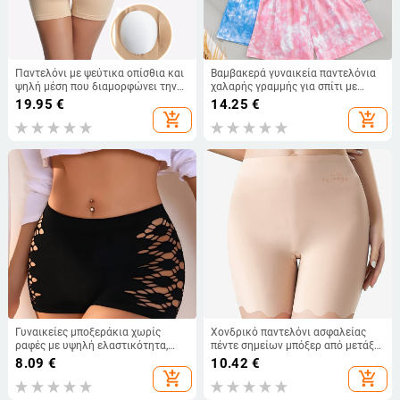
Παντελόνι με ψεύτικα οπίσθια και
Βαμβακερά γυναικεία παντελόνια
ψηλή μέση που διαμορφώνει την
χαλαρής γραμμής για σπίτι με
κοιλιά, παντελόνι που
φλοράλ εκτύπωση, αναπνεύσιμα
19.95
€
14.25
€
διαμορφώνει τους γοφών,
και άνετα
add_shopping_cart
add_shopping_cart
παντελόνι ανόρθωσης γοφών με
σφουγγάρι
Γυναικείες μποξεράκια χωρίς
Χονδρικό παντελόνι ασφαλείας
ραφές με υψηλή ελαστικότητα,
πέντε σημείων μπόξερ από μετάξι
άνετα και διαπνέοντα, σε μεγάλο
πάγου χωρίς ραφές, γυναικεία
8.09
€
10.42
€
μέγεθος, έλεγχος κοιλιάς και
ευρωπαϊκά και αμερικανικά κολάν
add_shopping_cart
add_shopping_cart
ανύψωση γλουτών
ασφάλισης, αντι-ελαφριά σορτς