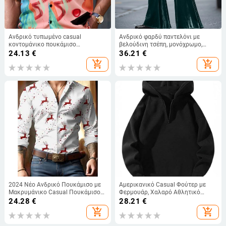
Ανδρικό τυπωμένο casual
Ανδρικό φαρδύ παντελόνι με
κοντομάνικο πουκάμισο
βελούδινη τσέπη, μονόχρωμο,
εξωτερικού εμπορίου με ειδικό
άνετο, απαλό, καθημερινό,
24.13
€
36.21
€
μοτίβο γραμμάτων
μοντέρνο street παντελόνι
add_shopping_cart
add_shopping_cart
2024 Νέο Ανδρικό Πουκάμισο με
Αμερικανικό Casual Φούτερ με
Μακρυμάνικο Casual Πουκάμισο
Φερμουάρ, Χαλαρό Αθλητικό
με Τρισδιάστατη Εκτύπωση,
Πουλόβερ, Διασυνοριακό 2024,
24.28
€
28.21
€
Μοντέρνο Ανδρικό Πουκάμισο με
Φθινόπωρο και Χειμώνας,
add_shopping_cart
add_shopping_cart
Στενή Εφαρμογή
Ευρωπαϊκό και Αμερικανικό Street,
Διασυνοριακό Amazon