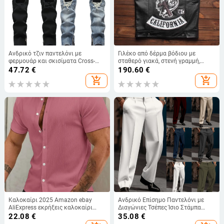
Ανδρικό τζιν παντελόνι με
Γιλέκο από δέρμα βόδιου με
φερμουάρ και σκισίματα Cross-
σταθερό γιακά, στενή γραμμή,
border Supply
φερμουάρ, κέντημα με πολλά
47.72
€
190.60
€
λογότυπα Harley Rider Club
add_shopping_cart
add_shopping_cart
Καλοκαίρι 2025 Amazon ebay
Ανδρικό Επίσημο Παντελόνι με
AliExpress εκρήξεις καλοκαίρι
Διαγώνιες Τσέπες Ίσιο Στάμπα
καλοκαίρι με V λαιμόκοψη, νέο
Μονόχρωμο Καρό Αναπνέει
22.08
€
35.08
€
μονόχρωμο ζακέτα με κοντό
ΕΞΩΤΕΡΙΚΟΥ ΧΩΡΟΥ Καθημερινά