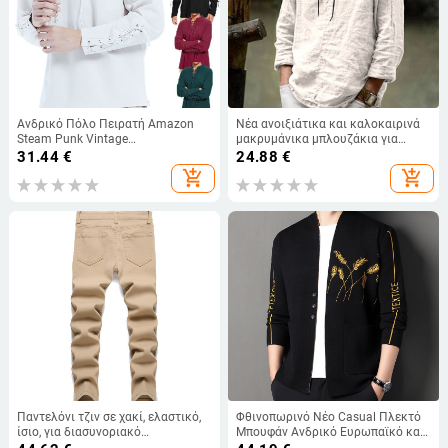
Ανδρικό Πόλο Πειρατή Amazon
Νέα ανοιξιάτικα και καλοκαιρινά
Steam Punk Vintage
μακρυμάνικα μπλουζάκια για
Αναγεννησιακό Γοτθικό
άνδρες στο Amazon Hot μοντέλα
31.44
€
24.88
€
Βικτωριανό Κοστούμι για
Ευρωπαίων και Αμερικανών
add_shopping_cart
add_shopping_cart
Χάλογουιν
ανδρών Καθαρό χρώμα Μοντέρνο ·
Έτοιμο σε απόθεμα
Παντελόνι τζιν σε χακί, ελαστικό,
Φθινοπωρινό Νέο Casual Πλεκτό
ίσιο, για διασυνοριακό
Μπουφάν Ανδρικό Ευρωπαϊκό και
ηλεκτρονικό εμπόριο
Αμερικανικό Διασυνοριακό