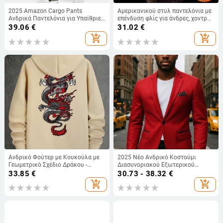
2025 Amazon Cargo Pants
Αμερικανικού στυλ παντελόνια με
Ανδρικά Παντελόνια για Υπαίθριες
επένδυση φλίς για άνδρες, χοντρή
Δραστηριότητες, Ανδρικά
μαλλί αρνιού για φθινοπωρινό-
39.06
€
31.02
€
Παντελόνια με Πολλαπλά
χειμερινό, ίσιο και φαρδύ πόδια,
add_shopping_cart
add_shopping_cart
Πτερύγια, Λεπτά, Μοντέρνα
corduroy casual μακριά
Ανδρικά Παντελόνια, Άνοιξη &
παντελόνια
Φθινόπωρο
Ανδρικό Φούτερ με Κουκούλα με
2025 Νέο Ανδρικό Κοστούμι
Γεωμετρικό Σχέδιο Δράκου -
Διασυνοριακού Εξωτερικού
Πολυεστέρας με τσέπες, πλένεται
Εμπορίου για το 2025, Casual
33.85
€
30.73 - 38.32
€
στο πλυντήριο - Άνοιξη/
Κοστούμι Γάμου
add_shopping_cart
add_shopping_cart
Φθινόπωρο