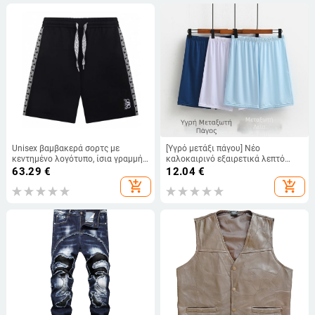
Unisex βαμβακερά σορτς με
[Υγρό μετάξι πάγου] Νέο
κεντημένο λογότυπο, ίσια γραμμή,
καλοκαιρινό εξαιρετικά λεπτό
μικροελαστικότητα, για όλες τις
ανδρικό παντελόνι σπιτιού, σορτς
63.29
€
12.04
€
εποχές casual
πιτζάμας, αναπνεύσιμο, δροσερό,
add_shopping_cart
add_shopping_cart
ελαστικό παντελόνι παραλίας