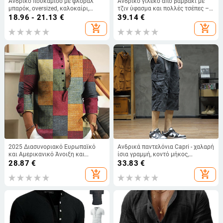
Ανδρικό πουκάμισο με φλοράλ
Ανδρικό γιλέκο από βαμβάκι με
μπαρόκ, oversized, καλοκαίρι,
τζιν ύφασμα και πολλές τσέπες –
κοντό μανίκι, πουκάμισο-ζακέτα σε
εξωτερικές δραστηριότητες:
18.96 - 21.13
€
39.14
€
ρετρό HK στυλ
πεζοπορία, φωτογράφηση, ψάρεμα
add_shopping_cart
add_shopping_cart
– μπλε
2025 Διασυνοριακό Ευρωπαϊκό
Ανδρικά παντελόνια Capri - χαλαρή
και Αμερικανικό Άνοιξη και
ίσια γραμμή, κοντό μήκος,
Φθινόπωρο Δημοφιλές Στυλ
καλοκαίρι για εξωτερικούς
28.87
€
33.83
€
Ανοιχτόχρωμο Ώριμο Casual
χώρους, νεανικό στυλ
add_shopping_cart
add_shopping_cart
Γεωμετρικό Μοτίβο με
Τρισδιάστατη Εκτύπωση και 7
Κουμπιά, Πουλόβερ Ανδρικό με
Γιακά