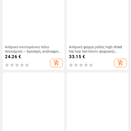
Ανδρικό κοντομάνικο πόλο
Ανδρική φόρμα μόδας high street
πουκάμισο – δροσερή, ανάλαφρη
hip hop παντελόνι ψηφιακής
εφαρμογή, γιακάς πόλο, casual
εκτύπωσης με πολλές τσέπες
24.26
€
33.15
€
καλοκαιρινό στυλ
μέχρι τον αστράγαλο, παντελόνι
add_shopping_cart
add_shopping_cart
για υπαίθριες αθλητικές
δραστηριότητες