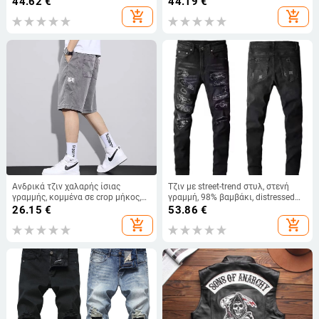
44.62
€
44.19
€
Εξωτερικό Εμπόριο Μακρυμάνικο
add_shopping_cart
add_shopping_cart
Ζακάρ με V-Neck, Ανδρικό Πλεκτό
Ζακέτα
Ανδρικά τζιν χαλαρής ίσιας
Τζιν με street-trend στυλ, στενή
γραμμής, κομμένα σε crop μήκος,
γραμμή, 98% βαμβάκι, distressed
μικροελαστικότητα, 100% denim,
εφέ πλύσης
26.15
€
53.86
€
για καλοκαίρι
add_shopping_cart
add_shopping_cart