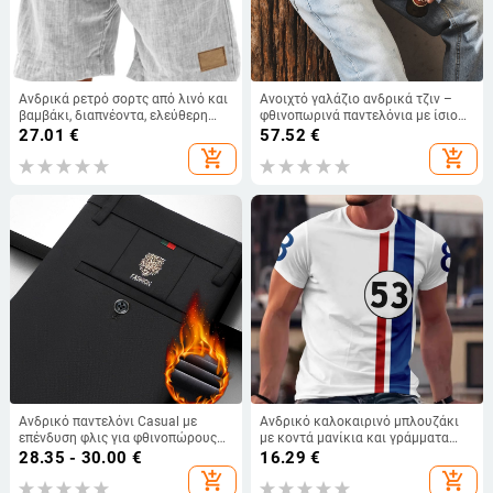
Ανδρικά ρετρό σορτς από λινό και
Ανοιχτό γαλάζιο ανδρικά τζιν –
βαμβάκι, διαπνέοντα, ελεύθερη
φθινοπωρινά παντελόνια με ίσιο
γραμμή, ίσια κοπή, καλοκαίρι 2025
κόψιμο, casual
27.01
€
57.52
€
add_shopping_cart
add_shopping_cart
Ανδρικό παντελόνι Casual με
Ανδρικό καλοκαιρινό μπλουζάκι
επένδυση φλις για φθινοπώρους
με κοντά μανίκια και γράμματα
και χειμώνα, ίσιο, ελαστικό, με
Cross-Border Aliexpress Amazon
28.35 - 30.00
€
16.29
€
κέντημα Tiger Head, κορεάτικο
Cross-Border
add_shopping_cart
add_shopping_cart
στυλ, με τετράπλευρο σχέδιο, για