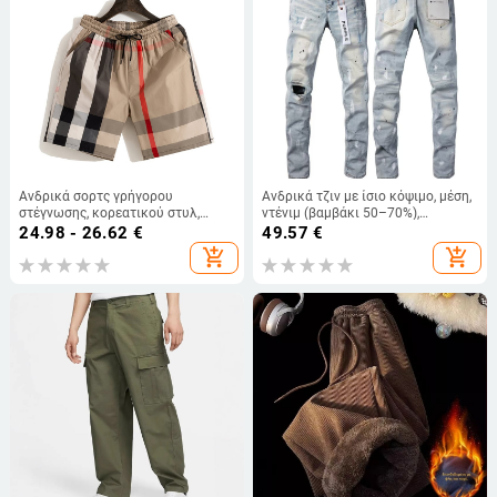
Ανδρικά σορτς γρήγορου
Ανδρικά τζιν με ίσιο κόψιμο, μέση,
στέγνωσης, κορεατικού στυλ,
ντένιμ (βαμβάκι 50–70%),
μοντέρνα καρό για παραλία,
διακοσμητικά patches
24.98 - 26.62
€
49.57
€
χαλαρή εφαρμογή καλοκαίρι
add_shopping_cart
add_shopping_cart
(Σορτς; κύριο ύφασμα:
πολυεστέρας; ίνες ακέτα; χαλαρή
εφαρμογή; καλοκαίρι)