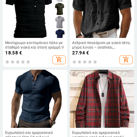
Μονόχρωμο κοντομάνικο πόλο με
Ανδρικό πουκάμισο με γιακά πέτο,
σταθερό γιακά και στενή γραμμή V
μίγμα λινιού – αναπνέει,
αποβάλλει την υγρασία,
18.58
€
27.94
€
εφαρμοστό
add_shopping_cart
add_shopping_cart
Ευρωπαϊκό και αμερικανικό
Ευρωπαϊκό και αμερικανικό