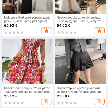
Mulberry silk πλεκτό φόρεμα χωρίς
Νυφική τουαλέτα, χωρίς μανίκια,
μανίκια, μίντι μήκος, με λαιμό σε
με ψηλή σχισμή, μακριά, μέση στη
σχήμα U
μέση, 95% πολυεστέρας
60.92
€
54.02
€
add_shopping_cart
add_shopping_cart
Καλοκαιρινά ρούχα 2025 με ρετρό
Πολυεστερική χοντρή μίνι πλισέ
τυπωμένο φόρεμα και δέσιμο στη
φούστα Α-γραμμής με εσωτερικά
μέση, φούστα θαλάσσης
σορτσάκια, 2026 άνοιξη-
26.12
€
23.80
€
φθινόπωρο-χειμώνας
add_shopping_cart
add_shopping_cart