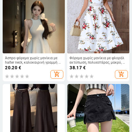
Άσπρο φόρεμα χωρίς μανίκια με
Φόρεμα χωρίς μανίκια με φλοράλ
halter neck, καλοκαιρινή γραμμή Α-
εκτύπωση, πολυεστέρας, μακρύ, σε
γραμμή, μικρό μέγεθος
μεγαλύτερο μέγεθος, στυλ
20.20
€
38.17
€
γραφείου, καλοκαίρι 2025
add_shopping_cart
add_shopping_cart