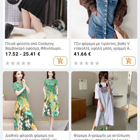
Πλισέ φούστα από Corduroy,
Τζιν φόρεμα με τιράντες, βαθύ V
Βαμβακερό ύφασμα, Φθινόπωρο
ντεκολτέ, υψηλή μέση, γραμμή Α
2023, Στυλ Πριγκίπισσα
μέχρι midi μήκος, μίξη βαμβακιού-
17.52 - 25.41
€
41.66
€
πολυεστέρα
add_shopping_cart
add_shopping_cart
Διεθνές φλοράλ φόρεμα για
Φόρεμα Α-γραμμής με εκτύπωση