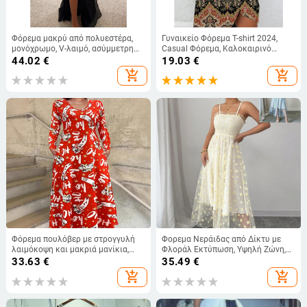
Φόρεμα μακρύ από πολυεστέρα,
Γυναικείο Φόρεμα T-shirt 2024,
μονόχρωμο, V-λαιμό, ασύμμετρη
Casual Φόρεμα, Καλοκαιρινό
φούστα
Φλοράλ Μίνι Φόρεμα με V-Neck
44.02
€
19.03
€
add_shopping_cart
add_shopping_cart
Φόρεμα πουλόβερ με στρογγυλή
Φορεμα Νεράιδας από Δίκτυ με
λαιμόκοψη και μακριά μανίκια,
Φλοράλ Εκτύπωση, Υψηλή Ζώνη,
κόκκινο, πολύχρωμο, φυτικό
Αμάνικο, Χωρίς Γιακά, Μέσο Μήκος
33.63
€
35.49
€
τριαντάφυλλο, ψηφιακή εκτύπωση,
add_shopping_cart
add_shopping_cart
WD26