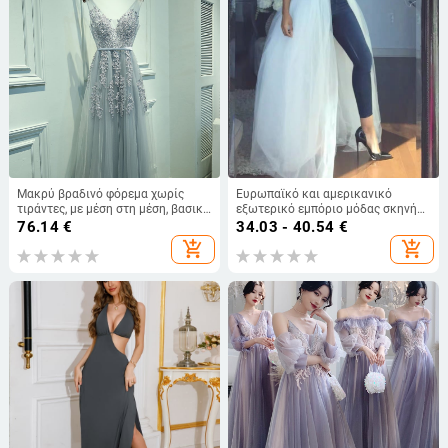
Μακρύ βραδινό φόρεμα χωρίς
Ευρωπαϊκό και αμερικανικό
τιράντες, με μέση στη μέση, βασικό
εξωτερικό εμπόριο μόδας σκηνής
ύφασμα πολυεστέρας και
κοστούμι ελαστική μέση φούστα
76.14
€
34.03 - 40.54
€
χλωριωμένη ίνα
από πλέγμα με μεταξωτή φούστα
add_shopping_cart
add_shopping_cart
ψηλή μέση φούστα από γάζα
μεσαίου μήκους