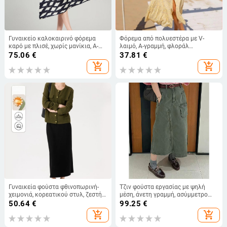
Γυναικείο καλοκαιρινό φόρεμα
Φόρεμα από πολυεστέρα με V-
καρό με πλισέ, χωρίς μανίκια, Α-
λαιμό, Α-γραμμή, φλοράλ
γραμμή, μακριό, λαιμόκοψη
εκτύπωση, φουσκωτές μανίκες,
75.06
€
37.81
€
στρογγυλή, ψηλή μέση
στη μέση τονισμένος, γαλλικό
add_shopping_cart
add_shopping_cart
στυλ, καλοκαίρι 2025
Γυναικεία φούστα φθινοπωρινή-
Τζιν φούστα εργασίας με ψηλή
χειμονιά, κορεατικού στυλ, ζεστή
μέση, άνετη γραμμή, ασύμμετρο
και άνετη γραμμή, πίσω σκίσιμο,
τελείωμα και σχίσιμο, Κορεατικό
50.64
€
99.25
€
μήκος midi
στυλ με ρομαντική νότα Χονγκ
add_shopping_cart
add_shopping_cart
Κονγκ, μεσαίου μήκους, για
γυναίκες