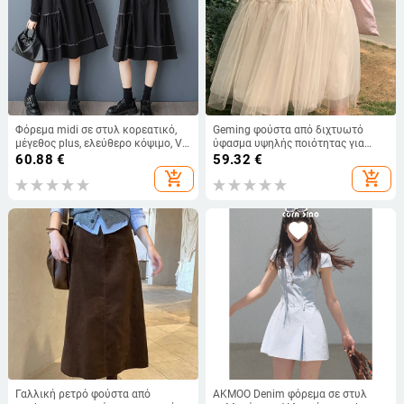
Φόρεμα midi σε στυλ κορεατικό,
Geming φούστα από διχτυωτό
μέγεθος plus, ελεύθερο κόψιμο, V-
ύφασμα υψηλής ποιότητας για
λαιμό, πάνελ με πλισέ και ραφές σε
γυναίκες, ψηλή μέση, Α-γραμμή,
60.88
€
59.32
€
σκούρο χρώμα
μεσαίου μήκους, μοντέλο N801B,
add_shopping_cart
add_shopping_cart
άνοιξη 2026
Γαλλική ρετρό φούστα από
AKMOO Denim φόρεμα σε στυλ