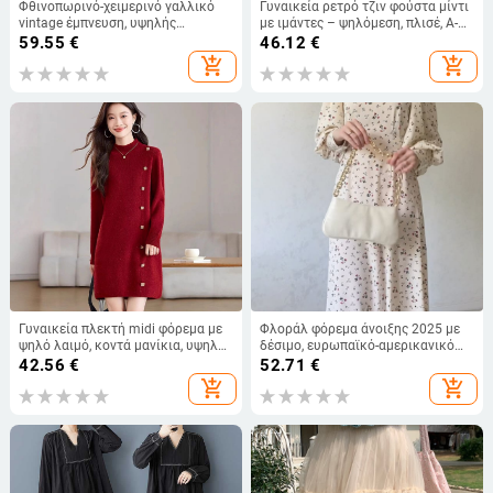
Φθινοπωρινό-χειμερινό γαλλικό
Γυναικεία ρετρό τζιν φούστα μίντι
vintage έμπνευση, υψηλής
με ιμάντες – ψηλόμεση, πλισέ, Α-
ποιότητας μινιμαλιστικό πλεκτό
γραμμή φούστα ομπρέλα
59.55
€
46.12
€
φόρεμα με μακριά μανίκια,
add_shopping_cart
add_shopping_cart
έμπνευση από τη Χεπμπέρν,
κλασικό μικρό μαύρο φόρεμα.
Γυναικεία πλεκτή midi φόρεμα με
Φλοράλ φόρεμα άνοιξης 2025 με
ψηλό λαιμό, κοντά μανίκια, υψηλή
δέσιμο, ευρωπαϊκό-αμερικανικό
μέση, φθινοπωρινό–χειμερινό
στυλ, μακριά μανίκια, χαλαρή
42.56
€
52.71
€
2025, φοιτητικό στυλ
γραμμή
add_shopping_cart
add_shopping_cart