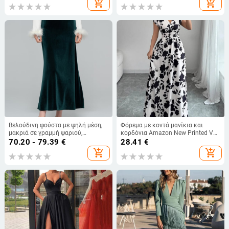
add_shopping_cart
add_shopping_cart
μέση σε γραμμή Α, μοντέρνα
στυλ
ασορτί φούστα μεσαίου μήκους
Βελούδινη φούστα με ψηλή μέση,
Φόρεμα με κοντά μανίκια και
μακριά σε γραμμή ψαριού,
κορδόνια Amazon New Printed V
κινεζικής έμπνευσης σχέδιο
neck overback Μακρύ φόρεμα με
70.20 - 79.39
€
28.41
€
στάμπα, καλοκαιρινή μέση,
add_shopping_cart
add_shopping_cart
γυναικεία ρούχα