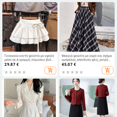
Γυναικεία κοντή φούστα με υψηλή
Μακριά φούστα με καρό και σχήμα
μέση σε Α-γραμμή, στρώσεις βολάν
ομπρέλας, επένδυση φλίς, ρετρό
και απαλό φιόγκο, γαλλικού στυλ,
στυλ, φθινοπωρινό/χειμερινό 2025
29.87
€
45.07
€
φθινοπωρινό-χειμερινό 2025
add_shopping_cart
add_shopping_cart