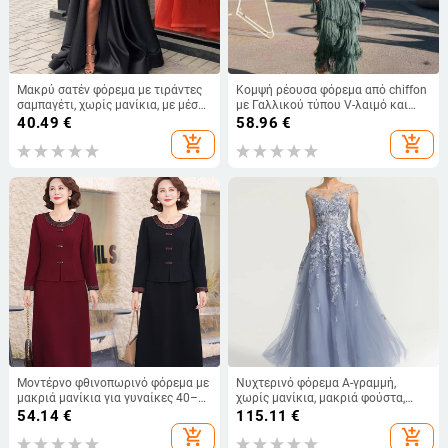
Μακρύ σατέν φόρεμα με τιράντες
Κομψή ρέουσα φόρεμα από chiffon
σαμπαγέτι, χωρίς μανίκια, με μέση
με Γαλλικού τύπου V-λαιμό και
στη μέση και μικρή ουρά
μακριά μανίκια, μαξι φόρεμα
40.49
€
58.96
€
βραδινό; 75D ύφασμα,
add_shopping_cart
add_shopping_cart
πολυεστέρας 81–90%, Στυλ:
Φρέσκο και γλυκό, Φθινόπωρο
2025
Μοντέρνο φθινοπωρινό φόρεμα με
Νυχτερινό φόρεμα Α-γραμμή,
μακριά μανίκια για γυναίκες 40–
χωρίς μανίκια, μακριά φούστα,
50 ετών, μήκος μέσου, εφέ δύο
ψηλή μέση, πολυεστέρας 70–80%
54.14
€
115.11
€
κομματιών, κομψό και νεανικό
add_shopping_cart
add_shopping_cart