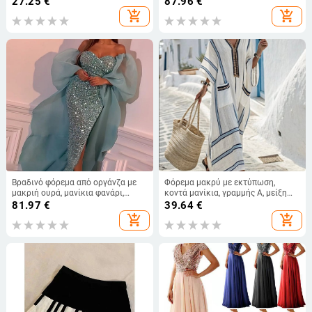
27.25
€
87.96
€
πολυεστέρας
φθινοπωρινή-χειμωνιάτικη 2025
add_shopping_cart
add_shopping_cart
Βραδινό φόρεμα από οργάνζα με
Φόρεμα μακρύ με εκτύπωση,
μακριή ουρά, μανίκια φανάρι,
κοντά μανίκια, γραμμής Α, μείξη
μακριά φούστα — Άνοιξη 2024
λίνων, V‑λαιμό
81.97
€
39.64
€
add_shopping_cart
add_shopping_cart