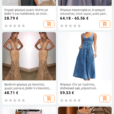
Κομψό φόρεμα χωρίς πλάτη με
Φόρεμα παρανυφάκια, Α-γραμμή
βαθύ V και halterneck, σε στυλ
σιλουέτας, στυλ ώμου, μισό μανίκι,
ευρωπαϊκό–αμερικανικό,
μακρύ φόρεμα
28.79
€
64.18 - 65.56
€
καλοκαίρι 2025
add_shopping_cart
add_shopping_cart
Βραδινό φόρεμα με παγιέτες,
Φόρεμα τζιν με τιράντες,
χωρίς μανίκια, βαθύ V-ντεκολτέ,
distressed εφέ, μπροστινό
γραμμή γοργόνας, ύφασμα
κούμπωμα με κουμπιά, μεσαίο
48.71
€
59.33
€
πολυεστέρα
μήκος, στυλ street hipster
add_shopping_cart
add_shopping_cart