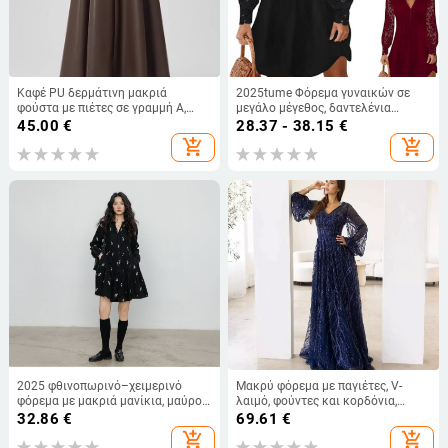
Καφέ PU δερμάτινη μακριά
2025tume Φόρεμα γυναικών σε
φούστα με πιέτες σε γραμμή Α,
μεγάλο μέγεθος, δαντελένια
ψηλόμεση
διακόσμηση, γραμμή Α, μακριά
45.00
€
28.37 - 38.15
€
μανίκια, μονόχρωμο
add_shopping_cart
add_shopping_cart
2025 φθινοπωρινό–χειμερινό
Μακρύ φόρεμα με παγιέτες, V-
φόρεμα με μακριά μανίκια, μαύρο
λαιμό, φούντες και κορδόνια,
φλοράλ σχέδιο, άνετη γραμμή, για
μανίκια φανάρι, βραδινό φόρεμα
32.86
€
69.61
€
γυναίκες, vintage στη μέση και
add_shopping_cart
add_shopping_cart
φούστα με στρώσεις