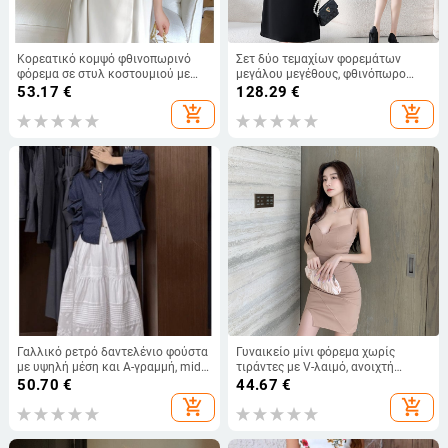
Κορεατικό κομψό φθινοπωρινό
Σετ δύο τεμαχίων φορεμάτων
φόρεμα σε στυλ κοστουμιού με
μεγάλου μεγέθους, φθινόπωρο
γιακά τύπου πέτο, στενή μέση,
2025, κομψή γραμμή, μεσαίου
53.17
€
128.29
€
Α‑γραμμή, εμπνευσμένο από
μήκους Α‑γραμμή, στρογγυλός
add_shopping_cart
add_shopping_cart
Χεπμπερν
λαιμός, μακριά μανίκια
Γαλλικό ρετρό δαντελένιο φούστα
Γυναικείο μίνι φόρεμα χωρίς
με υψηλή μέση και Α-γραμμή, midi
τιράντες με V-λαιμό, ανοιχτή
μήκος, για γυναίκες, άνοιξη, casual
πλάτη και σχίσιμο, στενή γραμμή,
50.70
€
44.67
€
πολυεστέρας
add_shopping_cart
add_shopping_cart