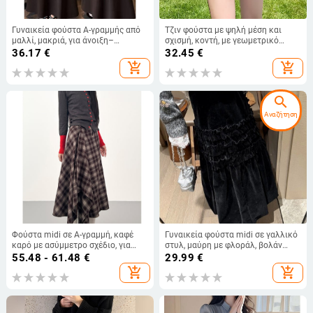
Γυναικεία φούστα Α-γραμμής από
Τζιν φούστα με ψηλή μέση και
μαλλί, μακριά, για άνοιξη–
σχισμή, κοντή, με γεωμετρικό
φθινόπωρο 2026, με ψηλή μέση,
μοτίβο, μεγάλα μεγέθη
36.17
€
32.45
€
κολακευτικό σχέδιο, φαρδύ
add_shopping_cart
add_shopping_cart
τελείωμα, καφέ χρώμα
search
Αναζήτηση
Φούστα midi σε Α-γραμμή, καφέ
Γυναικεία φούστα midi σε γαλλικό
καρό με ασύμμετρο σχέδιο, για
στυλ, μαύρη με φλοράλ, βολάν
φιγούρα αχλάδι, φθινοπωρο-
στην άκρη, υψηλής ποιότητας,
55.48 - 61.48
€
29.99
€
χειμώνας
αδυνατιστική για φθινόπωρο και
add_shopping_cart
add_shopping_cart
χειμώνα