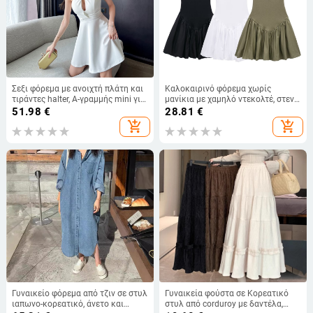
Σεξι φόρεμα με ανοιχτή πλάτη και
Καλοκαιρινό φόρεμα χωρίς
τιράντες halter, Α-γραμμής mini για
μανίκια με χαμηλό ντεκολτέ, στενή
νυχτερινές εξόδους
γραμμή με τιράντες, υψηλή μέση,
51.98
€
28.81
€
σιλουέτα Α, 4174347
add_shopping_cart
add_shopping_cart
Γυναικείο φόρεμα από τζιν σε στυλ
Γυναικεία φούστα σε Κορεατικό
ιαπωνο-κορεατικό, άνετο και
στυλ από corduroy με δαντέλα,