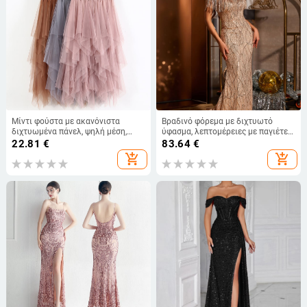
Μίντι φούστα με ακανόνιστα
Βραδινό φόρεμα με διχτυωτό
διχτυωμένα πάνελ, ψηλή μέση,
ύφασμα, λεπτομέρειες με παγιέτες
μονόχρωμη
και φουντάκια, βαθύ V-λαιμό,
22.81
€
83.64
€
κοντά μανίκια, ψηλή μέση
add_shopping_cart
add_shopping_cart