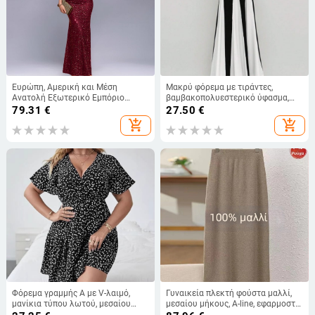
Ευρώπη, Αμερική και Μέση
Μακρύ φόρεμα με τιράντες,
Ανατολή Εξωτερικό Εμπόριο
βαμβακοπολυεστερικό ύφασμα,
Διασυνοριακό INS Μονόχρωμο
σχέδιο color-block, υψηλή μέση,
79.31
€
27.50
€
Φόρεμα με V-λαιμόκοψη και
λαιμό U‑σχήματος
add_shopping_cart
add_shopping_cart
πούλιες Ψηλόμεσο Βραδινό
Φόρεμα με Fishtail Φόρεμα Μακρύ
Φόρεμα Φόρεμα
Φόρεμα γραμμής Α με V-λαιμό,
Γυναικεία πλεκτή φούστα μαλλί,
μανίκια τύπου λωτού, μεσαίου
μεσαίου μήκους, A-line, εφαρμοστή
μήκους, εμπριμέ πουά με 3D εφέ,
στους γοφούς, ζεστή και παχιά,