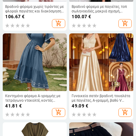
Βραδινό φόρεμα χωρίς τιράντες με
Βραδινό φόρεμα με παγιέτες, τοπ
φλοραλ παγιέτες και διακόσμηση
σωληνοειδές, μακριά σχισμή,
με χάντρες στην πλάτη, μακριά
εφαρμοστό, χωρίς μανίκια, με
106.67
€
100.07
€
φούστα, μέση μεσαίου πλάτους,
φερμουάρ
add_shopping_cart
add_shopping_cart
συνδυασμός πολυεστέρα-
ελαστάνης
Κεντημένο φόρεμα Α‑γραμμής με
Γυναικεία σατέν βραδινή τουαλέτα
τετράγωνο ντεκολτέ, κοντές
με παγιέτες, Α-γραμμή, βαθύ V
φουσκωτές μανίκες και πιέτες,
ντεκολτέ, χωρίς μανίκια
41.81
€
49.09
€
midi μήκος
add_shopping_cart
add_shopping_cart