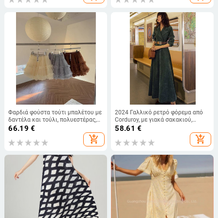
Φαρδιά φούστα τούτι μπαλέτου με
2024 Γαλλικό ρετρό φόρεμα από
δαντέλα και τούλι, πολυεστέρας,
Corduroy, με γιακά σακακιού,
Άνοιξη-Καλοκαίρι 2026
λεπτή μέση, κομψό μακρύ φόρεμα
66.19
€
58.61
€
add_shopping_cart
add_shopping_cart