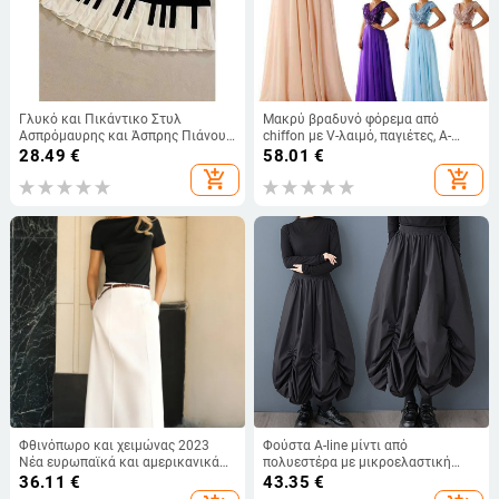
Γλυκό και Πικάντικο Στυλ
Μακρύ βραδυνό φόρεμα από
Ασπρόμαυρης και Άσπρης Πιάνου
chiffon με V-λαιμό, παγιέτες, Α-
Vintage Πλισέ Φούστα για
γραμμή, ψηλή μέση
28.49
€
58.01
€
Γυναικεία Άνοιξη Νέο Σχέδιο
add_shopping_cart
add_shopping_cart
Φούστα Αδυνατίσματος
Φθινόπωρο και χειμώνας 2023
Φούστα A-line μίντι από
Νέα ευρωπαϊκά και αμερικανικά
πολυεστέρα με μικροελαστική
διασυνοριακά γυναικεία ρούχα,
μέση και πάνελ ραφών, άνοιξη
36.11
€
43.35
€
κομψή ντραπέ φούστα με ψηλή
2026, ιαπωνοκορεατικό casual