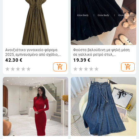
Ανοιξιάτικο γυναικείο φόρεμα
Φούστα βελούδινη με ψηλή μέση
2025, εμπνευσμένο από σχέδιο,
σε γαλλικό ρετρό στυλ,
διακριτικό και ευέλικτο,
φθινοπωρινό-χειμερινό σχέδιο,
42.30
€
19.39
€
εφαρμοστό, καθημερινό 2965260
κολακεύει τη σιλουέτα, κοντή
add_shopping_cart
add_shopping_cart
φούστα