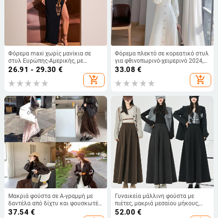
Φόρεμα maxi χωρίς μανίκια σε
Φόρεμα πλεκτό σε κορεατικό στυλ
στυλ Ευρώπης-Αμερικής, με
για φθινοπωρινό-χειμερινό 2024,
διάτρητο σχέδιο και εφαρμοστό,
με mock neck, midi μήκος, μακριά
26.91 - 29.30
€
33.08
€
με μπροστινό σχίσιμο, καλοκαίρι
μανίκια
add_shopping_cart
add_shopping_cart
2024 συλλογή
Μακριά φούστα σε Α-γραμμή με
Γυναικεία μάλλινη φούστα με
δαντέλα από δίχτυ και φουσκωτές
πιέτες, μακριά μεσαίου μήκους,
στρώσεις τούλι, γυναικεία, γλυκό
φούστα ομπρέλα με ψηλή μέση, Α-
37.54
€
52.00
€