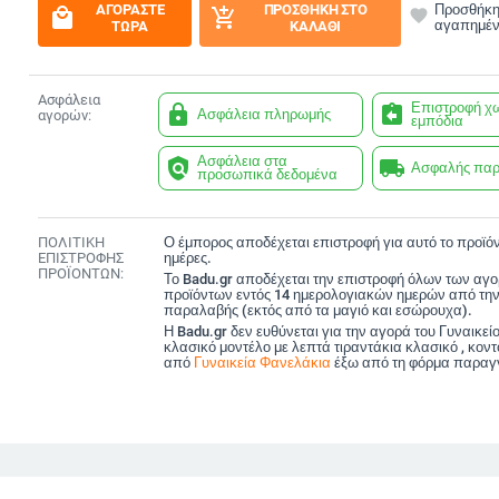
ΑΓΟΡΆΣΤΕ
ΠΡΟΣΘΉΚΗ ΣΤΟ
Προσθήκη
local_mall
add_shopping_cart
favorite
αγαπημέ
ΤΏΡΑ
ΚΑΛΆΘΙ
Ασφάλεια
Επιστροφή χ
lock
assignment_return
Ασφάλεια πληρωμής
αγορών:
εμπόδια
Ασφάλεια στα
policy
local_shipping
Ασφαλής πα
προσωπικά δεδομένα
ΠΟΛΙΤΙΚΗ
Ο έμπορος αποδέχεται επιστροφή για αυτό το προϊόν
ΕΠΙΣΤΡΟΦΗΣ
ημέρες.
ΠΡΟΪΟΝΤΩΝ:
Το Badu.gr αποδέχεται την επιστροφή όλων των αγ
προϊόντων εντός 14 ημερολογιακών ημερών από την
παραλαβής (εκτός από τα μαγιό και εσώρουχα).
Η Badu.gr δεν ευθύνεται για την αγορά του Γυναικεί
κλασικό μοντέλο με λεπτά τιραντάκια κλασικό , κοντ
από
Γυναικεία Φανελάκια
έξω από τη φόρμα παραγγ