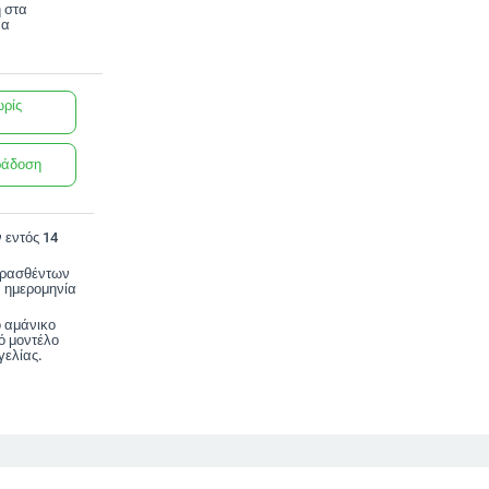
 στα
να
ωρίς
ράδοση
 εντός 14
ορασθέντων
 ημερομηνία
ο αμάνικο
ό μοντέλο
ελίας.