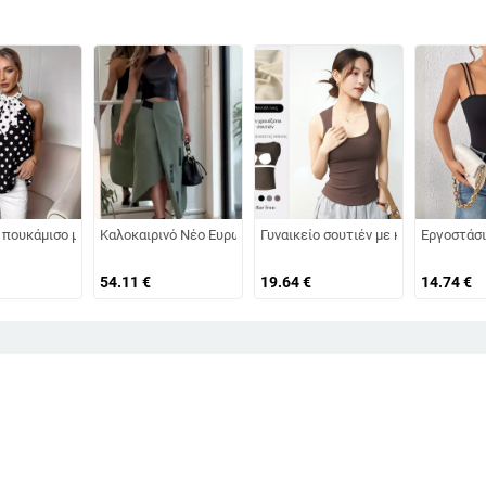
5 σε Ευρώπη και Αμερική, αμάνικο, τυπωμένο, στενό γιλέκο με στρογγυλή λαιμ
μοτίο νιφάδων χιονιού – φαρδιά, χωρίς μανίκια κορμί για το καλοκαίρι, για la
 πουκάμισο με πουά και έξω ώμους, μοντέρνο, σε καυτές πωλήσεις σε ευρωπα
Καλοκαιρινό Νέο Ευρωπαϊκό και Αμερικανικό Amazon Crossbo
Γυναικείο σουτιέν με καμπάνα και 
Εργοστάσι
54.11
€
19.64
€
14.74
€