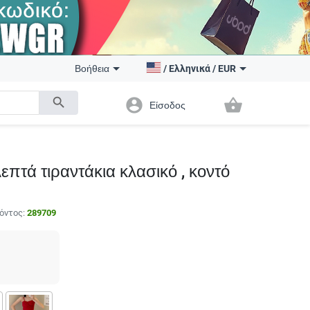
Βοήθεια
/
Ελληνικά
/
EUR
search
account_circle
shopping_basket
Είσοδος
επτά τιραντάκια κλασικό , κοντό
όντος:
289709