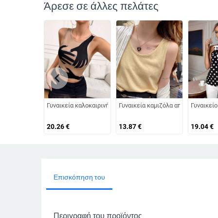
Άρεσε σε άλλες πελάτες
chevron_left
Γυναικεία καλοκαιρινή τάση μόδας για το καλοκαίρι του 202
Γυναικεία καμιζόλα από βαμβάκι με 
Γυναικείο
20.26
€
13.87
€
19.04
€
Επισκόπηση του
Περιγραφή του προϊόντος