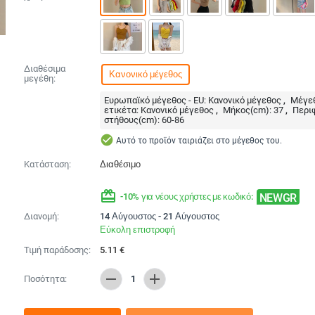
Διαθέσιμα
Κανονικό μέγεθος
μεγέθη:
Ευρωπαϊκό μέγεθος - EU:
Κανονικό μέγεθος
Μέγεθ
ετικέτα:
Κανονικό μέγεθος
Μήκος(cm):
37
Περι
στήθους(cm):
60-86
check_circle
Αυτό το προϊόν ταιριάζει στο μέγεθος του.
Κατάσταση:
Διαθέσιμο
redeem
NEWGR
-10% για νέους χρήστες με κωδικό:
Διανομή:
14 Αύγουστος - 21 Αύγουστος
Εύκολη επιστροφή
Τιμή παράδοσης:
5.11
€
remove
add
Ποσότητα:
1