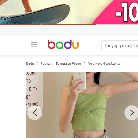
menu
Badu
Ρούχα
Γυναικεία Ρούχα
Γυναικεία Φανελάκια