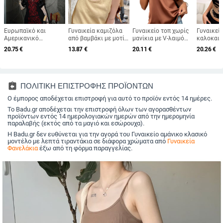
Ευρωπαϊκό και
Γυναικεία καμιζόλα
Γυναικείο τοπ χωρίς
Γυναικεί
Αμερικανικό
από βαμβάκι με μοτίο
μανίκια με V-λαιμό
καλοκαιρ
Εξωτερικό Εμπόριο
νιφάδων χιονιού –
και ρυθμιζόμενες
μόδας για
20.75
€
13.87
€
20.11
€
20.26
€
Διασυνοριακό Νέο
φαρδιά, χωρίς μανίκια
λεπτές τιράντες,
καλοκαίρ
Σέξι Spice V-neck
κορμί για το
άνετη γραμμή,
σε Ευρώπ
Δαντέλα Slim-fit
καλοκαίρι, για
πολυεστερικό σατέν
Αμερική, 
Αδυνάτισμα Sling
layering, με διπλές
ύφασμα, κανονική
τυπωμένο
Sling Temptation
τιράντες
έκδοση, Άνοιξη 2025
γιλέκο μ
assignment_return
ΠΟΛΙΤΙΚΗ ΕΠΙΣΤΡΟΦΗΣ ΠΡΟΪΟΝΤΩΝ
Sheath Σφιχτό Γιλέκο
λαιμόκοψ
Ο έμπορος αποδέχεται επιστροφή για αυτό το προϊόν εντός 14 ημέρες.
στάμπα σ
γραμμή
Το Badu.gr αποδέχεται την επιστροφή όλων των αγορασθέντων
προϊόντων εντός 14 ημερολογιακών ημερών από την ημερομηνία
παραλαβής (εκτός από τα μαγιό και εσώρουχα).
Η Badu.gr δεν ευθύνεται για την αγορά του Γυναικείο αμάνικο κλασικό
μοντέλο με λεπτά τιραντάκια σε διάφορα χρώματα από
Γυναικεία
Φανελάκια
έξω από τη φόρμα παραγγελίας.