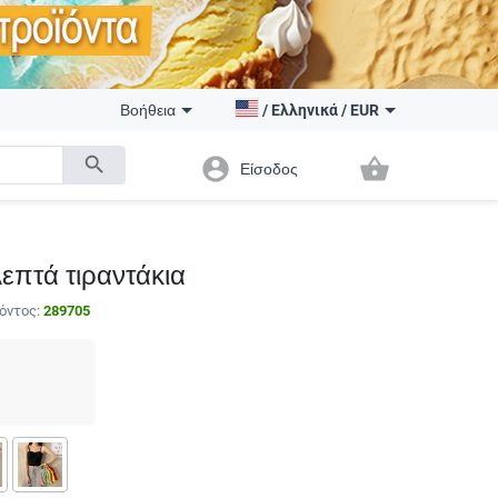
Βοήθεια
/
Ελληνικά
/
EUR
search
account_circle
shopping_basket
Είσοδος
λεπτά τιραντάκια
όντος:
289705