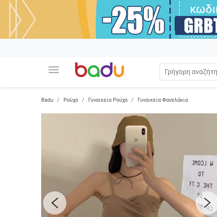
menu
Badu
Ρούχα
Γυναικεία Ρούχα
Γυναικεία Φανελάκια