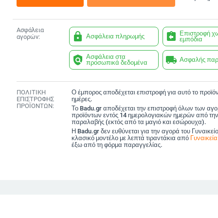
Ασφάλεια
Επιστροφή χ
lock
assignment_return
Ασφάλεια πληρωμής
αγορών:
εμπόδια
Ασφάλεια στα
policy
local_shipping
Ασφαλής πα
προσωπικά δεδομένα
ΠΟΛΙΤΙΚΗ
Ο έμπορος αποδέχεται επιστροφή για αυτό το προϊόν
ΕΠΙΣΤΡΟΦΗΣ
ημέρες.
ΠΡΟΪΟΝΤΩΝ:
Το Badu.gr αποδέχεται την επιστροφή όλων των αγ
προϊόντων εντός 14 ημερολογιακών ημερών από την
παραλαβής (εκτός από τα μαγιό και εσώρουχα).
Η Badu.gr δεν ευθύνεται για την αγορά του Γυναικεί
κλασικό μοντέλο με λεπτά τιραντάκια από
Γυναικεί
έξω από τη φόρμα παραγγελίας.