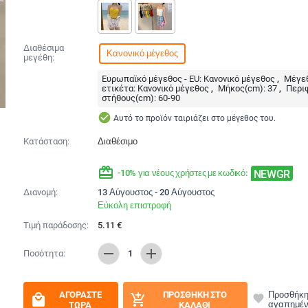
Διαθέσιμα
Κανονικό μέγεθος
μεγέθη:
Ευρωπαϊκό μέγεθος - EU:
Κανονικό μέγεθος
Μέγεθ
ετικέτα:
Κανονικό μέγεθος
Μήκος(cm):
37
Περι
στήθους(cm):
60-90
check_circle
Αυτό το προϊόν ταιριάζει στο μέγεθος του.
Κατάσταση:
Διαθέσιμο
redeem
NEWGR
-10% για νέους χρήστες με κωδικό:
Διανομή:
13 Αύγουστος - 20 Αύγουστος
Εύκολη επιστροφή
Τιμή παράδοσης:
5.11
€
remove
add
Ποσότητα:
1
ΑΓΟΡΆΣΤΕ
ΠΡΟΣΘΉΚΗ ΣΤΟ
Προσθήκη
local_mall
add_shopping_cart
favorite
αγαπημέ
ΤΏΡΑ
ΚΑΛΆΘΙ