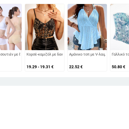
η από σφουγγάρι, 181–200 g/m², κατάλληλο για όλες τις εποχές
υλουδιών, εφαρμοστό στυλ, μήκος έως 40 cm, πολυεστέρας με σπάντεξ
σουτιέν με διάτρητο σχέδιο, αεριζόμενο, χωρίς ραφές, συγκράτηση, 90% νάιλ
Κορσέ‑καμιζόλ με δαντελένιο πλέγμα κέντημα, διάφανη ύφαν
Αμάνικο τοπ με V-λαιμό και ανοιχτή
Γαλλικό τ
19.29 - 19.31
€
22.52
€
50.80
€