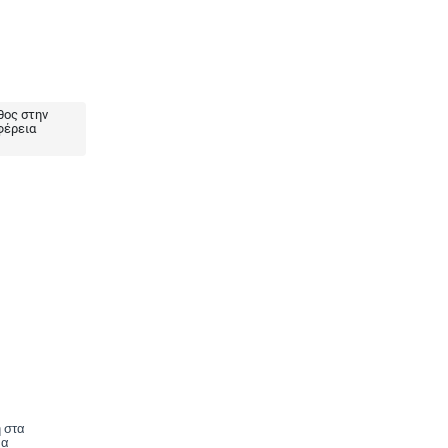
ος στην
φέρεια
 στα
να