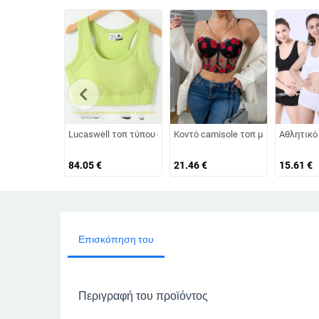
chevron_left
Lucaswell τοπ τύπου σωλήνας από Merino μαλλί, με επένδυσ
Κοντό camisole τοπ με κέντημα λο
Αθλητικό 
84.05
€
21.46
€
15.61
€
Επισκόπηση του
Περιγραφή του προϊόντος