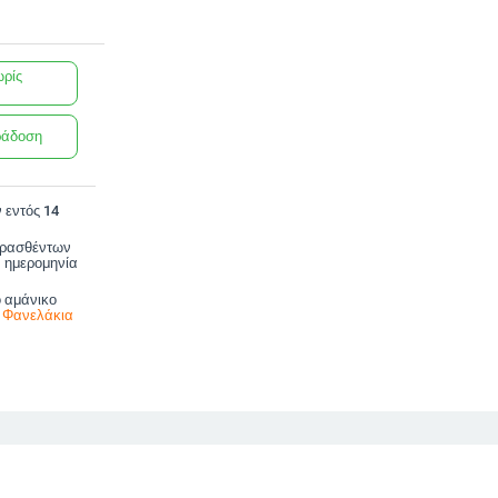
ωρίς
ράδοση
 εντός 14
ορασθέντων
 ημερομηνία
ο αμάνικο
α Φανελάκια