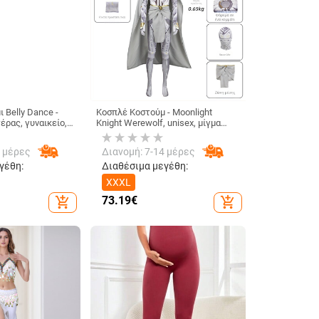
 Belly Dance -
Κοσπλέ Κοστούμ - Moonlight
έρας, γυναικείο,
Knight Werewolf, unisex, μίγμα
ών, κατάλληλο για
βαμβακιού-πολυεστέρα,
ικό χορό και
υφασμάτινο υλικό τύπου uniform,
4 μέρες
Διανομή: 7-14 μέρες
κατάλληλο για παιχνίδια/ρολ-πλέι
anime
γέθη:
Διαθέσιμα μεγέθη:
XXXL
73.19
€
add_shopping_cart
add_shopping_cart