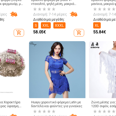
αι φερμουάρ, με
ντεκολτέ, ψηλή μέση, μακριά
μανίκια, μακριά 
ό, διαπνέει,
μανίκια, μικρή ουρά, μακριά
μεσαία
λον σε υφή
φούστα
έρες
Διανομή: 7-14 μέρες
Διανομή: 7-1
λον, 25%
ίκια;
θη:
Διαθέσιμα μεγέθη:
Διαθέσιμα με
ιμο,
S
XXL
XXXL
XL
σία, χορό)
58.05
€
55.84
€
add_shopping_cart
add_shopping_cart
για Χαρακτήρα
Huayu χορευτικό φόρεμα Latin με
Ζώνη μέσης για 
έρας ύφασμα,
δαντέλα και φούντες για γυναίκες
120D σιφόν, εσ
λληλο για
μοτίβο εννιά ου
Σκηνικό, Για
πολυεστέρας 80