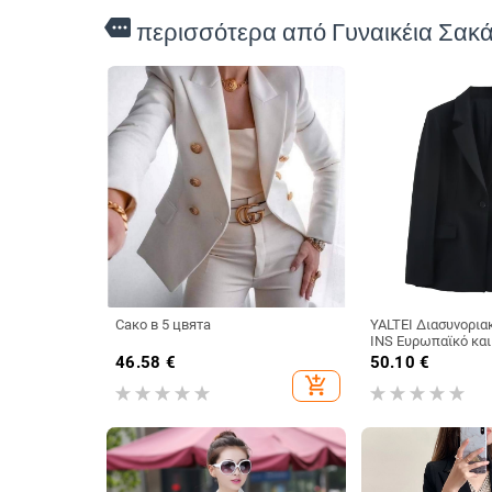
more
περισσότερα από Γυναικέια Σακά
Сако в 5 цвята
YALTEI Διασυνοριακ
INS Ευρωπαϊκό και
εξωτερικό εμπόριο
46.58
€
50.10
€
ενδυμάτων σετ βα
add_shopping_cart
κοστουμιού με δίπ
2204 696