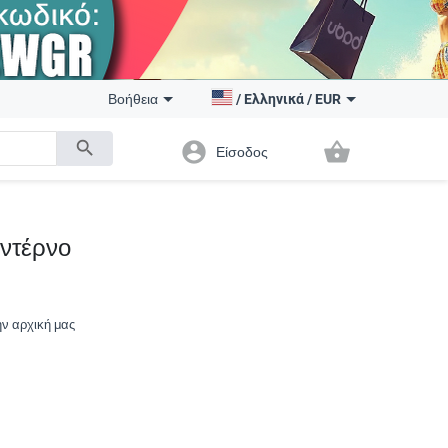
Βοήθεια
/
Ελληνικά
/
EUR
search
account_circle
shopping_basket
Είσοδος
οντέρνο
ην αρχική μας