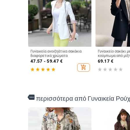
Γυναικεία ανοιξηάτικα σακάκια
Γυναικείο σακάκι μ
διαφορετικά χρώματα
κούμπωμα από μίξη 
πολυεστέρας και <
47.57 - 59.47
€
69.17
€
γιακά σακάκι; μακρι
add_shopping_cart
more
περισσότερα από Γυναικεία Ρού