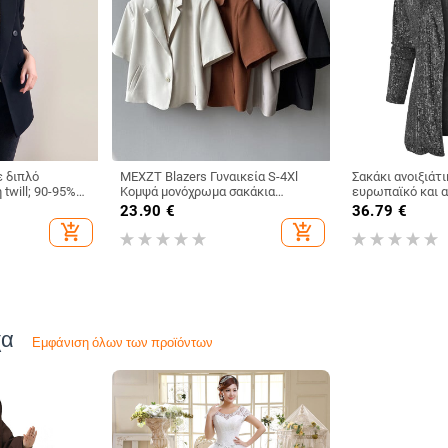
ε διπλό
MEXZT Blazers Γυναικεία S-4Xl
Σακάκι ανοιξιάτ
twill; 90-95%
Κομψά μονόχρωμα σακάκια
ευρωπαϊκό και α
30% σπαντεξ;
γραφείου Lady κορεατικά
διασυνοριακό εξ
23.90
€
36.79
€
ά μανίκια
κοντομάνικα μονόστηθο Casual
σε νέο στυλ, κο
add_shopping_cart
add_shopping_cart
Blazer Casual παλτό
στενής εφαρμογή
γυναικείο σακάκ
χα
Εμφάνιση όλων των προϊόντων