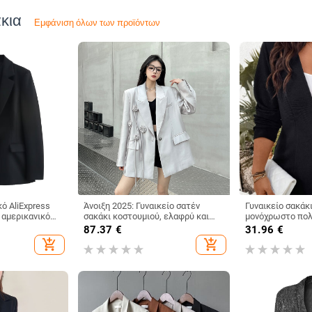
κια
Εμφάνιση όλων των προϊόντων
ό AliExpress
Άνοιξη 2025: Γυναικείο σατέν
Γυναικείο σακάκ
 αμερικανικό
σακάκι κοστουμιού, ελαφρύ και
μονόχρωστο πολ
 γυναικείων
φαρδύ, με διακόσμηση από
μπροστινό κούμ
87.37
€
31.96
€
μβακερού
τριαντάφυλλα
κουμπί, μακριά μ
add_shopping_cart
add_shopping_cart
λωμα στον ώμο
κοστουμιού, άνο