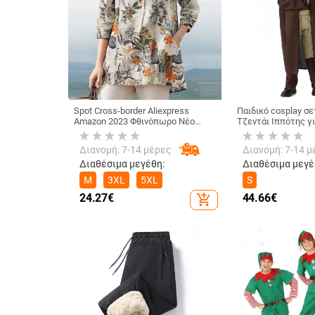
Spot Cross-border Aliexpress
Παιδικό cosplay σε
Amazon 2023 Φθινόπωρο Νέο
Τζεντάι Ιππότης γι
Casual Πουκάμισο με μανίκια
θεατρικές εμφανίσ
τριών τετάρτων Μεγάλο
πολυεστερική ύφα
Διανομή: 7-14 μέρες
Διανομή: 7-14 μ
Μέγεθος με τυπωμένα κουμπιά
περιεκτικότητα πο
αγόρια έως 17 ετώ
Διαθέσιμα μεγέθη:
Διαθέσιμα μεγέ
M
3XL
5XL
S
24.27
€
44.66
€
add_shopping_cart