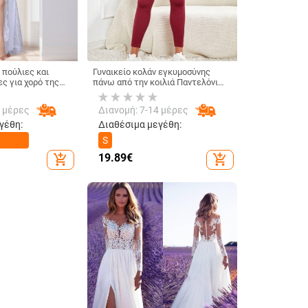
 πούλιες και
Γυναικείο κολάν εγκυμοσύνης
ς για χορό της
πάνω από την κοιλιά Παντελόνι
 παράστασης,
γιόγκα εγκυμοσύνης Active Wear
μού σκηνής,
Κολάν προπόνησης
4 μέρες
Διανομή: 7-14 μέρες
 χορού για πάρτι
γέθη:
Διαθέσιμα μεγέθη:
S
19.89
€
add_shopping_cart
add_shopping_cart