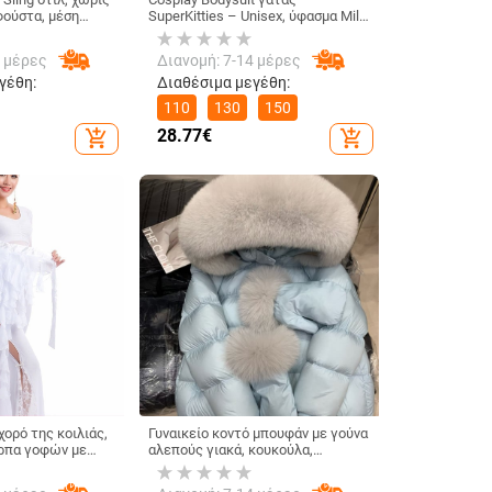
φούστα, μέση
SuperKitties – Unisex, ύφασμα Milk
Silk, Πολυεστέρας 70-80%, για
παιχνίδια και ρόλους σε anime,
4 μέρες
Διανομή: 7-14 μέρες
Άνοιξη 2024
γέθη:
Διαθέσιμα μεγέθη:
110
130
150
28.77
€
add_shopping_cart
add_shopping_cart
χορό της κοιλιάς,
Γυναικείο κοντό μπουφάν με γούνα
άρπα γοφών με
αλεπούς γιακά, κουκούλα,
ρών αλεπούς,
παχύτερη ζεστασιά, πλήρωση από
-90%
λευκό πάπιου φτερού 201–300 g,