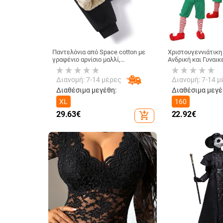
Παντελόνια από Space cotton με
Χριστουγεννιάτικη
γραφένιο αρνίσιο μαλλί,
Ανδρική και Γυναικ
αυτοθερμαινόμενο επίθεμα,
Χριστουγεννιάτικη
ανθεκτικά στον άνεμο και στο νερό
Παιδί Ξωτικό Χρισ
Διανομή: 7-14 μέρες
Διανομή: 7-14 μ
Στολή cosplay Χαλ
Νύχτα Χριστουγένν
Διαθέσιμα μεγέθη:
Διαθέσιμα μεγέ
XL
160
29.63
€
22.92
€
add_shopping_cart