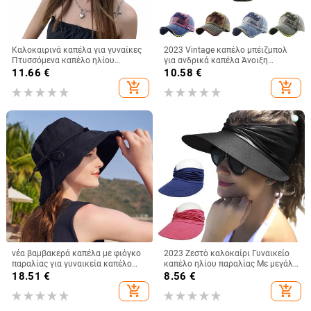
Καλοκαιρινά καπέλα για γυναίκες
2023 Vintage καπέλο μπέιζμπολ
Πτυσσόμενα καπέλο ηλίου
για ανδρικά καπέλα Άνοιξη
παραλίας Μεγάλο γείσο
Καλοκαίρι Ανδρικά καπέλα
11.66
€
10.58
€
Αντιηλιακό καπάκι δισκέτα
μάρκας Γυναικεία βαμβακερά
add_shopping_cart
add_shopping_cart
Γυναικεία αντι-UV καπέλα
γκολφ Μαύρο Trucker Fishing
εξωτερικού χώρου
νέα βαμβακερά καπέλα με φιόγκο
2023 Ζεστό καλοκαίρι Γυναικείο
παραλίας για γυναικεία καπέλο
καπέλο ηλίου παραλίας Με μεγάλα
γυναικείο καπέλο γυναικείο
κεφάλια με φαρδύ γείσο
18.51
€
8.56
€
καπέλο καπέλο καλοκαιρινό
προστασίας από υπεριώδη
add_shopping_cart
add_shopping_cart
γυναικείο καπέλο Anti-UV Panama
ακτινοβολία εξωτερικού χώρου
Summer Sun Cap Viseira
Καπέλο καπέλο άδειο αθλητικό