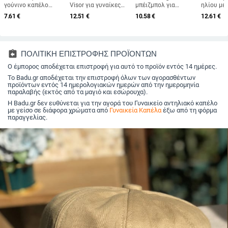
γούνινο καπέλο
Visor για γυναίκες
μπέιζμπολ για
ηλίου με
γούνινο καπέλο
Φυσικό ΓΕΨΙ ΦΥΛΛΟ
ανδρικά καπέλα
Ρυθμιζόμ
7.61
€
12.51
€
10.58
€
12.61
€
πολυτελείας μόδας
ΦΟΙΝΑΚΗΣ Φαρδύ
Άνοιξη Καλοκαίρι
για άντρε
Χειμερινό καπέλο
γείσο αντηλιακό
Ανδρικά καπέλα
καπέλα π
προστασίας αυτιών
καπέλο για κορίτσια
μάρκας Γυναικεία
Καλοκαιρ
Μογγολικό καπέλο
Καλοκαιρινό ψάθινο
βαμβακερά γκολφ
που στεγ
χωρίς χείλος
καπέλο παραλίας
Μαύρο Trucker
γρήγορα 
assignment_return
ΠΟΛΙΤΙΚΗ ΕΠΙΣΤΡΟΦΗΣ ΠΡΟΪΟΝΤΩΝ
Λούτρινο χνουδωτό
Derby Καπέλο
Fishing
Cap
ζεστό καπέλο
Ο έμπορος αποδέχεται επιστροφή για αυτό το προϊόν εντός 14 ημέρες.
διακοπών
ιππασίας για σκι
Το Badu.gr αποδέχεται την επιστροφή όλων των αγορασθέντων
προϊόντων εντός 14 ημερολογιακών ημερών από την ημερομηνία
παραλαβής (εκτός από τα μαγιό και εσώρουχα).
Η Badu.gr δεν ευθύνεται για την αγορά του Γυναικείο αντηλιακό καπέλο
με γείσο σε διάφορα χρώματα από
Γυναικεία Καπέλα
έξω από τη φόρμα
παραγγελίας.