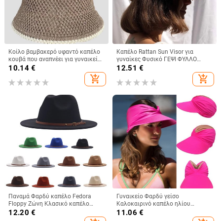
Κοίλο βαμβακερό υφαντό καπέλο
Καπέλο Rattan Sun Visor για
κουβά που αναπνέει για γυναικεία
γυναίκες Φυσικό ΓΕΨΙ ΦΥΛΛΟ
μόδα 2023 καλοκαιρινά
ΦΟΙΝΑΚΗΣ Φαρδύ γείσο
10.14
€
12.51
€
καλύμματα μικρής μαρκίζας για
αντηλιακό καπέλο για κορίτσια
add_shopping_cart
add_shopping_cart
κυρίες Πλεκτό καπέλο νιπτήρα
Καλοκαιρινό ψάθινο καπέλο
παραλίας Derby Καπέλο διακοπών
Παναμά Φαρδύ καπέλο Fedora
Γυναικείο Φαρδύ γείσο
Floppy Ζώνη Κλασικό καπέλο
Καλοκαιρινό καπέλο ηλίου
μάλλινη πόρπη Γυναικεία καπέλα
εξωτερικού χώρου Ανοιχτό
12.20
€
11.06
€
μπέιζμπολ 47 γυναικεία
καπέλο γυναικείο αντηλιακό