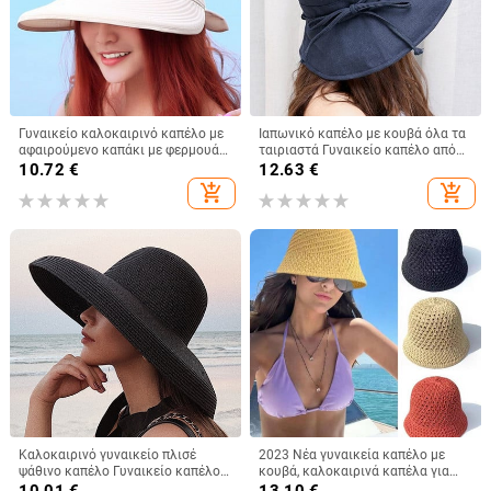
Γυναικείο καλοκαιρινό καπέλο με
Ιαπωνικό καπέλο με κουβά όλα τα
αφαιρούμενο καπάκι με φερμουάρ
ταιριαστά Γυναικείο καπέλο από
με άδειο επάνω καπέλο Cycilng
βαμβακερό καπέλο με φιόγκο με
10.72
€
12.63
€
Αντι-UV αντηλιακά καπέλα
μεγάλο γείσο Καλοκαιρινό
add_shopping_cart
add_shopping_cart
Γυναικεία πτυσσόμενα καπέλα με
πτυσσόμενο καπέλο κατά της
μεγάλο γείσο
υπεριώδους ακτινοβολίας
Καλοκαιρινό γυναικείο πλισέ
2023 Νέα γυναικεία καπέλο με
ψάθινο καπέλο Γυναικείο καπέλο
κουβά, καλοκαιρινά καπέλα για
για ήλιο σε στυλ Hepburn Casual
γυναικεία ψάθινα καπέλα