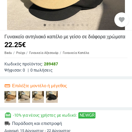
favorite
Γυναικείο αντηλιακό καπέλο με γείσο σε διάφορα χρώματα
22.25
€
Badu
Ρούχα
Γυναικεία Αξεσουάρ
Γυναικεία Καπέλα
Κωδικός προϊόντος:
289487
Ψήφισαν:
0
|
0
πωλήσεις
straighten
Επιλέξτε μοντέλο ή μέγεθος
redeem
NEWGR
-10% για νέους χρήστες με κωδικό:
local_shipping
Παράδοση και επιστροφή
Διανομή:
15 Αύγουστος - 22 Αύγουστος