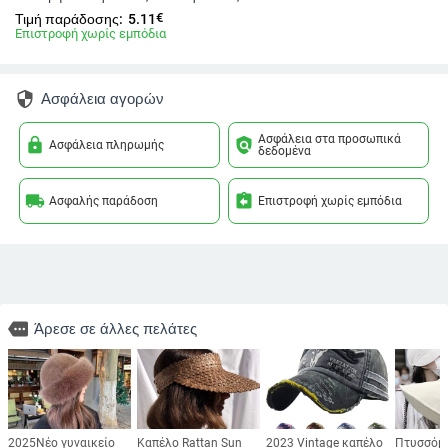
€
Τιμή παράδοσης:
5.11
Επιστροφή χωρίς εμπόδια
security
Ασφάλεια αγορών
Ασφάλεια στα προσωπικά
lock
policy
Ασφάλεια πληρωμής
δεδομένα
local_shipping
assignment_return
Ασφαλής παράδοση
Επιστροφή χωρίς εμπόδια
more
Άρεσε σε άλλες πελάτες
2025Νέο γυναικείο
Καπέλο Rattan Sun
2023 Vintage καπέλο
Πτυσσόμ