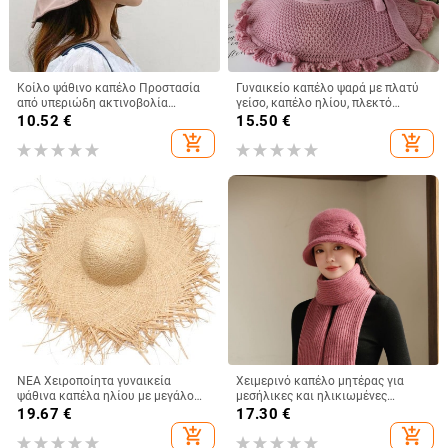
Κοίλο ψάθινο καπέλο Προστασία
Γυναικείο καπέλο ψαρά με πλατύ
από υπεριώδη ακτινοβολία
γείσο, καπέλο ηλίου, πλεκτό
Μεγάλο γείσο Αντιηλιακό κουβά
καπέλο ηλίου, καπέλο διακοπών
10.52
€
15.50
€
προσώπου Καπέλα ηλίου Καπέλα
στην παραλία, καπέλο ηλίου με
add_shopping_cart
add_shopping_cart
ηλίου για γυναίκες Καλοκαιρινό
πλατύ γείσο
μαύρο φιόγκο κόλλας Γυναικείο
Παναμά
ΝΕΑ Χειροποίητα γυναικεία
Χειμερινό καπέλο μητέρας για
ψάθινα καπέλα ηλίου με μεγάλο
μεσήλικες και ηλικιωμένες
φαρδύ γείσο Gilrs υψηλής
γυναίκες, πλεκτό από γούνα
19.67
€
17.30
€
ποιότητας Natural Raffia Panama
κουνελιού, ανθεκτικό στο κρύο,
add_shopping_cart
add_shopping_cart
Beach Ψάθινα σκουφάκια για τον
ζεστό, μάλλινο καπέλο και