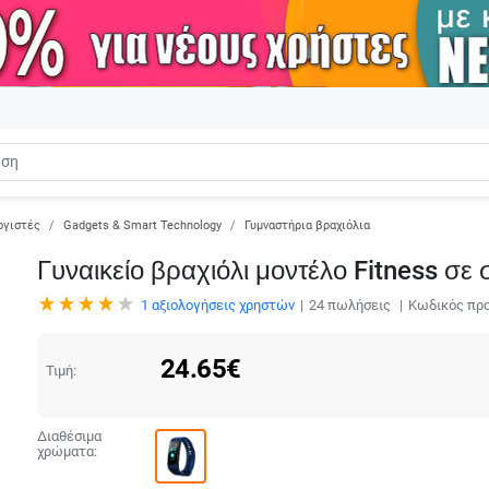
ογιστές
Gadgets & Smart Technology
Γυμναστήρια βραχιόλια
Γυναικείο βραχιόλι μοντέλο Fitness σ
1
αξιολογήσεις χρηστών
24
πωλήσεις
Κωδικός προ
24.65
€
Τιμή:
Διαθέσιμα
χρώματα: