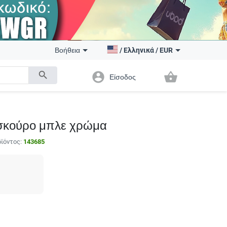
Βοήθεια
/
Ελληνικά
/
EUR
search
account_circle
shopping_basket
Είσοδος
ε σκούρο μπλε χρώμα
ϊόντος:
143685