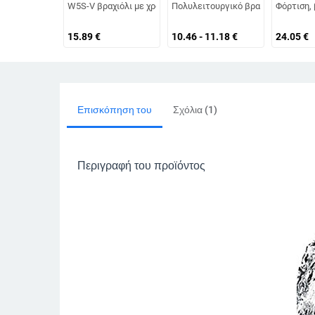
W5S-V βραχιόλι με χρονόμετρο αντίστροφής μέτρησης, παρ
Πολυλειτουργικό βραχιόλι M4: παρ
Φόρτιση,
15.89
€
10.46 - 11.18
€
24.05
€
Επισκόπηση του
Σχόλια (1)
Περιγραφή του προϊόντος