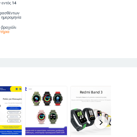
 εντός 14
ορασθέντων
 ημερομηνία
 βραχιόλι
τήρια
chevron_right