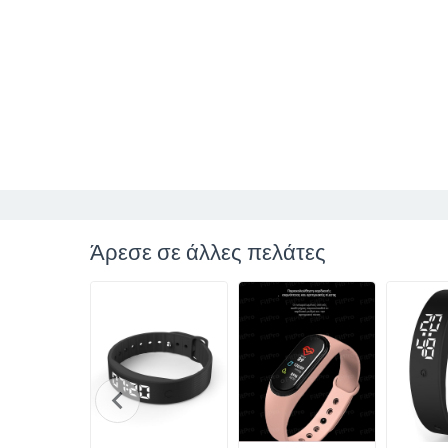
Άρεσε σε άλλες πελάτες
chevron_left