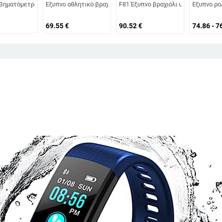
ακολούθηση ύπνου, επαναφορτιζόμενο
ακολούθηση καρδιακού παλμού και αρτηριακής πίεσης, ανάλυση ύπνου, κατα
 βηματόμετρο, ανύψωση για αφύπνιση, δόνηση, αθόρυβη λειτουργία, ξυπνητήρ
Έξυπνο αθλητικό βραχιόλι με παρακολούθηση καρδιακού ρυθμ
F81 Έξυπνο βραχιόλι υγείας με πα
Έξυπνο ρο
69.55
€
90.52
€
74.86 - 7