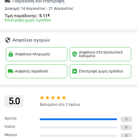
local_shipping
Παράδοση και επιστροφή
Διανομή:
14 Αύγουστος - 21 Αύγουστος
€
Τιμή παράδοσης:
5.11
Επιστροφή χωρίς εμπόδια
security
Ασφάλεια αγορών
Ασφάλεια στα προσωπικά
lock
policy
Ασφάλεια πληρωμής
δεδομένα
local_shipping
assignment_return
Ασφαλής παράδοση
Επιστροφή χωρίς εμπόδια
5.0
Βασισμένο στο 2 σχόλια
Άριστα
2
Καλός
0
Μεσαίο
0