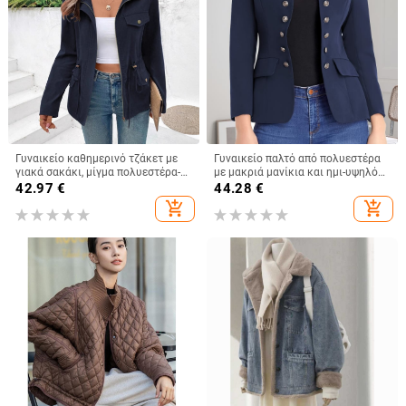
Γυναικείο καθημερινό τζάκετ με
Γυναικείο παλτό από πολυεστέρα
γιακά σακάκι, μίγμα πολυεστέρα-
με μακριά μανίκια και ημι-υψηλό
ελαστάνης, μονόχρωμο σχέδιο,
γιακά, 95% πολυεστέρας,
42.97
€
44.28
€
μακριά μανίκια, τύπος πουλόβερ
φθινόπωρο 2024
add_shopping_cart
add_shopping_cart