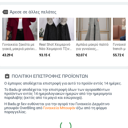
more
Άρεσε σε άλλες πελάτες
Γυναικεία ζακέτα με
Real Shot Χειμερινό
Αμπάια μακρύ παλτό
Γυναικεί
γιακά, μακριά μανίκια,
Νέο Χειμερινό Τζιν
για γυναίκες,
trench με
κορδόνι στη μέση,
Μπουφάν με Πλούσιο
πολυεστέρας, άνετη
μεσαίου 
43.29
€
93.15
€
92.07
€
55.72
€
πολυεστέρα-ελαστάν
Γιακά και Χαλαρό
γραμμή, γιακά με
καρό σχέδ
ύφασμα, μακρύ μήκος
Κοντό Βελούδινο Τζιν
πέτα, μακριές μανίκες,
φθινοπωρ
Μπουφάν από Μαλλί
κλείσιμο με κορδόνι
χειμερινό
Αρνιού με Βαμβάκι
2026 κυ
για Γυναικεία Μόδα
assignment_return
ΠΟΛΙΤΙΚΗ ΕΠΙΣΤΡΟΦΗΣ ΠΡΟΪΟΝΤΩΝ
Ο έμπορος αποδέχεται επιστροφή για αυτό το προϊόν εντός 14 ημέρες.
Το Badu.gr αποδέχεται την επιστροφή όλων των αγορασθέντων
προϊόντων εντός 14 ημερολογιακών ημερών από την ημερομηνία
παραλαβής (εκτός από τα μαγιό και εσώρουχα).
Η Badu.gr δεν ευθύνεται για την αγορά του Γυναικείο Δερμάτινο
μπουφάν OverBling από
Γυναικεία Μπουφάν
έξω από τη φόρμα
παραγγελίας.