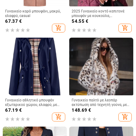
Γυναικείο καρό μπουφάνι, μακρύ,
2025 Γυναικείο κοντό καπιτονέ
ελαφρύ, casual
μπουφάν με κουκούλα,
φθινοπωρινό-χειμερινό,
67.37
€
54.55
€
μονόχρωμο
add_shopping_cart
add_shopping_cart
Γυναικείο αθλητικό μπουφάν
Γυναικείο παλτό με λεοπάρ
εξωτερικού χώρου, ελαφρύ, με
εκτύπωση από τεχνητή γούνα, με
κουκούλα (αφαιρούμενο), στη
κουκούλα, κοντή γραμμή, μακριά
67.19
€
148.69
€
μέση
μανίκια
add_shopping_cart
add_shopping_cart