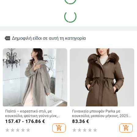
more
Δημοφιλή είδοι σε αυτή τη κατηγορία
Παλτό – κορεατικό στιλ, με
Γυναικείο μπουφάν Parka με
κουκούλα, ψεύτικη γούνα μίνκ,
κουκούλα, μεσαίου μήκους, 2025
μακρύ μήκος, χειμερινό
χειμώνας, κορεατικό στυλ, χαλαρή
157.47 - 176.86
€
83.36
€
γραμμή, μεγάλο μέγεθος
add_shopping_cart
add_shopping_cart