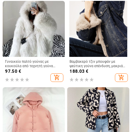
Γυναικείο παλτό γούνας με
Βαμβακερό τζιν μπουφάν με
κουκούλα από τεχνητή γούνα
ψεύτικη γούνα επένδυση, μακριά
αλεπούς, μακριά μανίκια,
μανίκια, γιακά με πέτα, κανονικό
97.50
€
188.03
€
βρετανικό στυλ για φθινόπωρο και
μήκος, αστικός στυλ μετακίνησης
add_shopping_cart
add_shopping_cart
χειμώνα