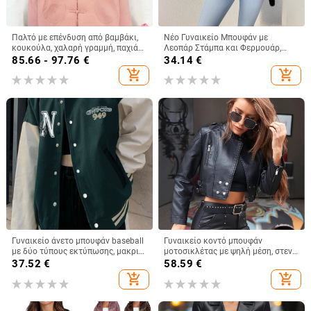
Παλτό με επένδυση από βαμβάκι,
Νέο Γυναικείο Μπουφάν με
κουκούλα, χαλαρή γραμμή, παχιά
Λεοπάρ Στάμπα και Φερμουάρ,
επένδυση, 95% βαμβάκι, για
2025, σε Διασυνοριακό Στυλ, από
85.66 - 97.76
€
34.14
€
ενήλικες γυναίκες, φθινοπωρινό-
την Ευρώπη και την Αμερική, με
add_shopping_cart
add_shopping_cart
χειμερινό 2025
Κουκούλα και Λεοπάρ Στάμπα,
Casual, σε Όλα τα Αγώνα.
Γυναικείο άνετο μπουφάν baseball
Γυναικείο κοντό μπουφάν
με δύο τύπους εκτύπωσης, μακριά
μοτοσικλέτας με ψηλή μέση, στενή
μανίκια, στρογγυλή λαιμόκοψη,
εφαρμογή, 2024, φθινόπωρο και
37.52
€
58.59
€
ύφασμα milk silk πολυεστέρας,
χειμώνα, νέο στυλ, γιακάς,
add_shopping_cart
add_shopping_cart
σύνθεση 95%+ πολυεστέρα,
δροσερό τράβηγμα, δερμάτινο
φθινόπωρο 2024.
μπουφάν με μακριά μανίκια και
φερμουάρ