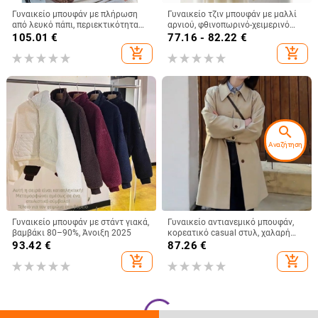
Γυναικείο μπουφάν με πλήρωση
Γυναικείο τζιν μπουφάν με μαλλί
από λευκό πάπι, περιεκτικότητα
αρνιού, φθινοπωρινό-χειμερινό
πούπουλου 81–85%, παχύ,
2025, άνετη γραμμή, επένδυση
105.01
€
77.16 - 82.22
€
σταθερός γιακάς, ultra-short μήκος
φλίς, κοντή εφαρμογή
add_shopping_cart
add_shopping_cart
έως 40 cm
search
Αναζήτηση
Γυναικείο μπουφάν με στάντ γιακά,
Γυναικείο αντιανεμικό μπουφάν,
βαμβάκι 80–90%, Άνοιξη 2025
κορεατικό casual στυλ, χαλαρή
γραμμή, μεσαίο μήκος 65–80 cm,
93.42
€
87.26
€
μίγμα βαμβάκι-πολυεστέρα (50–
add_shopping_cart
add_shopping_cart
70% βαμβάκι), Raglan μανίκια