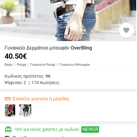
favorite
Γυναικείο Δερμάτινο μπουφάν OverBling
40.50
€
Badu
Ρούχα
Γυναικεία Ρούχα
Γυναικεία Μπουφάν
Κωδικός προϊόντος:
96
Ψήφισαν:
2
|
174
πωλήσεις
straighten
Επιλέξτε μοντέλο ή μέγεθος
redeem
NEWGR
-10% για νέους χρήστες με κωδικό: