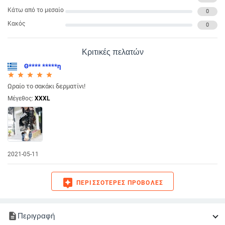
Κάτω από το μεσαίο
0
Κακός
0
Κριτικές πελατών
Θ**** *****η
star_rate
star_rate
star_rate
star_rate
star_rate
Ωραίο το σακάκι δερματίνι!
Μέγεθος:
XXXL
2021-05-11
assistant
ΠΕΡΙΣΣΌΤΕΡΕΣ ΠΡΟΒΟΛΈΣ
description
Περιγραφή