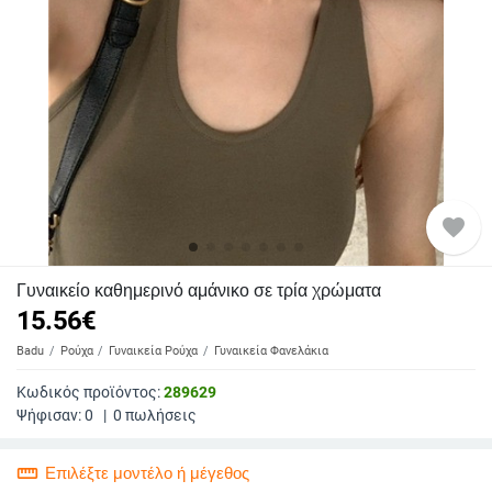
favorite
Γυναικείο καθημερινό αμάνικο σε τρία χρώματα
15.56
€
Badu
Ρούχα
Γυναικεία Ρούχα
Γυναικεία Φανελάκια
Κωδικός προϊόντος:
289629
Ψήφισαν:
0
|
0
πωλήσεις
straighten
Επιλέξτε μοντέλο ή μέγεθος