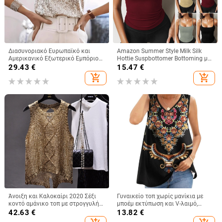
Διασυνοριακό Ευρωπαϊκό και
Amazon Summer Style Milk Silk
Αμερικανικό Εξωτερικό Εμπόριο
Hottie Suspbottomer Bottoming με
2024 Διασυνοριακό Γυναικείο
Ευρωπαϊκό και Αμερικανικό Στυλ
29.43
€
15.47
€
Κορυφαίο Αμαζονικό Εμπόριο
Λεπτό Κοντό Γιλέκο για Γυναίκες
add_shopping_cart
add_shopping_cart
Station Καλοκαιρινό
Ανοιχτόχρωμο, Ώριμο, Σέξι, V-Neck,
Πούλιες
Άνοιξη και Καλοκαίρι 2020 Σέξι
Γυναικείο τοπ χωρίς μανίκια με
κοντό αμάνικο τοπ με στρογγυλή
μποέμ εκτύπωση και V-λαιμό,
λαιμόκοψη και σχισμένο μπροστά
ύφασμα πολυεστερική διχτυωτή
42.63
€
13.82
€
και πίσω, με πούλιες και
ύφανση, κανονικό μήκος 50–65 cm