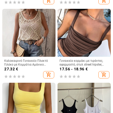
add_shopping_cart
add_shopping_cart
perspective sequin ντεκολτέ
Καλοκαιρινό Γυναικείο Πλεκτό
Γυναικείο κορμάκι με τιράντες,
Γιλέκο με Κομμάτια Αμάνικο
εφαρμοστό, στυλ street hipster,
Καλοκαιρινό Μποέμικο Τοπ με
κοντό μήκος, πολυεστέρας με
27.32
€
17.56 - 18.96
€
Χαμηλή Λαιμόκοψη
σπάντεξ
add_shopping_cart
add_shopping_cart