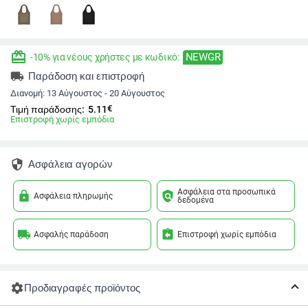
redeem
NEWGR
-10% για νέους χρήστες με κωδικό:
local_shipping
Παράδοση και επιστροφή
Διανομή:
13 Αύγουστος - 20 Αύγουστος
€
Τιμή παράδοσης:
5.11
Επιστροφή χωρίς εμπόδια
security
Ασφάλεια αγορών
Ασφάλεια στα προσωπικά
lock
policy
Ασφάλεια πληρωμής
δεδομένα
local_shipping
assignment_return
Ασφαλής παράδοση
Επιστροφή χωρίς εμπόδια
settings
Προδιαγραφές προϊόντος