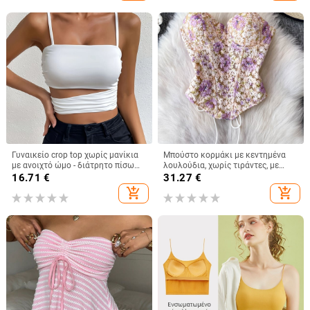
κορίτσια
Γυναικείο crop top χωρίς μανίκια
Μπούστο κορμάκι με κεντημένα
με ανοιχτό ώμο - διάτρητο πίσω
λουλούδια, χωρίς τιράντες, με
σχέδιο, άνετη γραμμή, κοντό
οστά, κοντό μήκος, θηλυκή
16.71
€
31.27
€
μήκος, μίξη πολυεστέρα-ελαστάν
στήριξη, βαμβακομίγμα
add_shopping_cart
add_shopping_cart