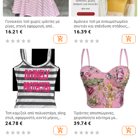
Γυναικείο τοπ χωρίς ιμάντες με
Αμάνικο τοπ με ενσωματωμένο
ρίγες, στενή εφαρμογή, από
σουτιέν και επένδυση στήθους,
πολυεστέρα-ελαστάνη, κοντό
βαμβακερό, κοντό μήκος, τιράντες
16.21
€
16.39
€
μήκος
μη αποσπώμενες
add_shopping_cart
add_shopping_cart
Τοπ καμιζολ από πολυεστέρα, sling
Τιράντες αποσπώμενες,
στυλ, εφαρμοστό, κοντό μήκος,
χειροποίητο κέντημα με
ριγέ/καρό μοτίβο
λουλούδια και χάντρες, κορσέ με
24.78
€
39.74
€
ενίσχυση, ρετρό στυλ, στενός
add_shopping_cart
add_shopping_cart
κόψιμος, πολυεστέρας 80–90%