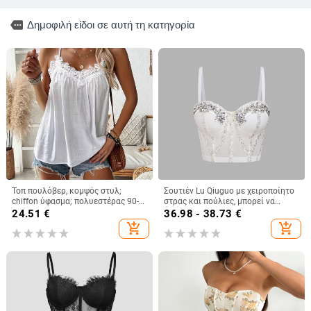
more
Δημοφιλή είδοι σε αυτή τη κατηγορία
Τοπ πουλόβερ, κομψός στυλ;
Σουτιέν Lu Qiuguo με χειροποίητο
chiffon ύφασμα; πολυεστέρας 90-
στρας και πούλιες, μπορεί να
95%; σπάντεξ <30%
φορεθεί και έξω, σε καθαρό
24.51
€
36.98 - 38.73
€
χρώμα, μικρό γυναικείο φανελάκι
add_shopping_cart
add_shopping_cart
Db1750