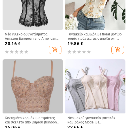
Νέο γιλέκο αδυνατίσματος
Γυναικείο καμιζόλ με floral μοτίβο,
Amazon European and American
χωρίς τιράντες, με στήριξη στη
Street Spice Girl Lace Eyelashes
μέση, ultra-short μήκος,
20.16
€
19.86
€
Fish Bone Slim-fit Backless
πολυεστερικό ύφασμα
add_shopping_cart
add_shopping_cart
Γυναικείο 9018
Κεντημένο κορμάκι με τιράντες
Νέο μακρύ γυναικείο φανελάκι
και σκελετό από ψαριού (fishbone),
καμιζόλας Modal με
βέστ με διαμαντιών διακόσμηση,
ενσωματωμένο τοπ και λάστιχο
35.06
€
22.66
€