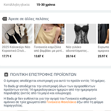
Κατάλληλη ηλικία:
15-30 χρόνια
more
Άρεσε σε άλλες πελάτες
2025 Καλοκαίρι Νέο
Γυναικεία καμιζόλα
Νέο γιλέκο
Ευρωπαϊκ
Κορεατικό Στυλ
από βαμβάκι με μοτίο
αδυνατίσματος
αμερικαν
Μικρό Αρωματικό
νιφάδων χιονιού –
Amazon European
2024 Φθ
17.71
€
13.87
€
20.16
€
25.97
€
Στυλ Μαύρο και
φαρδιά, χωρίς μανίκια
and American Street
Διασυνορ
Άσπρο Αντίθεση
κορμί για το
Spice Girl Lace
Γυναικεί
Μεταλλική Πόρπη
καλοκαίρι, για
Eyelashes Fish Bone
Κάθετο Κ
Αμάνικο Πλεκτό
layering, με διπλές
Slim-fit Backless
Χωρίς Πλ
Γιλέκο για Γυναίκες
τιράντες
Γυναικείο 9018
Εφαρμογή
assignment_return
ΠΟΛΙΤΙΚΗ ΕΠΙΣΤΡΟΦΗΣ ΠΡΟΪΟΝΤΩΝ
Μικρό Γι
Ο έμπορος αποδέχεται επιστροφή για αυτό το προϊόν εντός 14 ημέρες.
Γυναίκες
Το Badu.gr αποδέχεται την επιστροφή όλων των αγορασθέντων
προϊόντων εντός 14 ημερολογιακών ημερών από την ημερομηνία
παραλαβής (εκτός από τα μαγιό και εσώρουχα).
Η Badu.gr δεν ευθύνεται για την αγορά του Γυναικείο καθημερινό
αμάνικο σε τρία χρώματα από
Γυναικεία Φανελάκια
έξω από τη φόρμα
παραγγελίας.