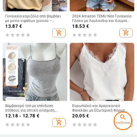
Γυναικεία καμιζόλα από βαμβάκι
2024 Amazon TEMU Νέο Γυναικείο
με μοτίο νιφάδων χιονιού –
Γιλέκο με Λουλούδια και Κουμπιά,
φαρδιά, χωρίς μανίκια κορμί για το
Εορταστικό Στυλ, Άνετο Μπλούζα,
13.87
€
18.53
€
καλοκαίρι, για layering, με διπλές
Μόδα για Γυναίκες
add_shopping_cart
add_shopping_cart
τιράντες
Βαμβακερό τοπ με επένδυση
Ευρωπαϊκό και Αμερικανικό
στήθους για οπτική ενίσχυση,
Φανελάκι με Εξωτερική Φόρμα,
γυναικείο τοπ με τιράντες,
Γυναικείο Καλοκαιρινό Φανελάκι
12.18 - 12.78
€
20.05
€
search
καλοκαίρι, κορεατικό στυλ
με Βλεφαρίδες και Δαντέλα, V-
add_shopping_cart
add_shopping_cart
Αναζήτηση
Neck, Χαλαρό Μπλούζα με Βάση
Φόρμας