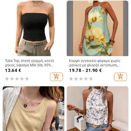
Tube Top, στενή γραμμή, κοντό
Κομψό γυναικείο φόρεμα χωρίς
μήκος, ύφασμα Milk Silk, 95%
μανίκια με φλοράλ εκτύπωση,
πολυεστέρας και σπάντεξ, χωρίς
λεπτές τιράντες και λεπτομέρεια
13.64
€
19.78 - 21.90
€
ιμάντες, ελαστικό
δέσιμου, μίνι μήκος, γραμμή Α,
add_shopping_cart
add_shopping_cart
casual