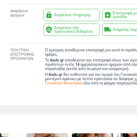
Ασφάλεια
Επιστροφή χ
lock
assignment_return
Ασφάλεια πληρωμής
αγορών:
εμπόδια
Ασφάλεια στα
policy
local_shipping
Ασφαλής πα
προσωπικά δεδομένα
ΠΟΛΙΤΙΚΗ
Ο έμπορος αποδέχεται επιστροφή για αυτό το προϊόν
ΕΠΙΣΤΡΟΦΗΣ
ημέρες.
ΠΡΟΪΟΝΤΩΝ:
Το Badu.gr αποδέχεται την επιστροφή όλων των αγ
προϊόντων εντός 14 ημερολογιακών ημερών από την
παραλαβής (εκτός από τα μαγιό και εσώρουχα).
Η Badu.gr δεν ευθύνεται για την αγορά του Γυναικεί
μοντέρνο αμάνικο με λεπτά τιραντάκια σε διάφορα
Γυναικεία Φανελάκια
έξω από τη φόρμα παραγγελία