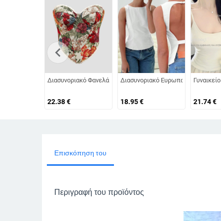
chevron_left
Διασυνοριακό Φανελάκι με Δαντέλα, Δαντέλα, Δαντέλα, Γαλλι
Διασυνοριακό Ευρωπαϊκό και Αμερ
Γυναικείο
22.38
€
18.95
€
21.74
€
Επισκόπηση του
Περιγραφή του προϊόντος