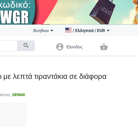
Βοήθεια
/
Ελληνικά
/
EUR
search
account_circle
shopping_basket
Είσοδος
 με λεπτά τιραντάκια σε διάφορα
όντος:
289600