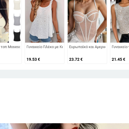
κή, Niche, Ψαροκόκαλο, με Στάμπα, Ρετρό, Λουλούδια, Ξένο Εμπόριο, LY023
ικανικό Καλοκαιρινό Μονόχρωμο Patchwork Μοντέρνο Κομψό Στρογγυλή Λαιμ
 τοπ Mosesqueen Camisole 2025, νέο καλοκαιρινό, όμορφο πίσω μέρος, Pure De
Γυναικείο Γιλέκο με Κέντημα σε Ριχτό Χρώμα για Καλοκαίρι 2
Ευρωπαϊκό και Αμερικανικό Γιλέκο 
Γυναικείο
19.53
€
23.72
€
21.45
€