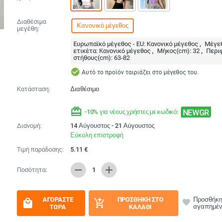
Διαθέσιμα
Κανονικό μέγεθος
μεγέθη:
Ευρωπαϊκό μέγεθος - EU:
Κανονικό μέγεθος
Μέγεθ
ετικέτα:
Κανονικό μέγεθος
Μήκος(cm):
32
Περι
στήθους(cm):
63-82
check_circle
Αυτό το προϊόν ταιριάζει στο μέγεθος του.
Κατάσταση:
Διαθέσιμο
redeem
NEWGR
-10% για νέους χρήστες με κωδικό:
Διανομή:
14 Αύγουστος - 21 Αύγουστος
Εύκολη επιστροφή
Τιμή παράδοσης:
5.11
€
remove
add
Ποσότητα:
1
ΑΓΟΡΆΣΤΕ
ΠΡΟΣΘΉΚΗ ΣΤΟ
Προσθήκη
local_mall
add_shopping_cart
favorite
αγαπημέ
ΤΏΡΑ
ΚΑΛΆΘΙ