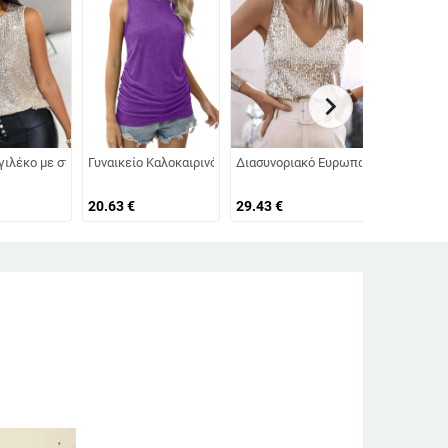
chevron_right
όκοψη Αμάνικο Χωρίς Τιράντες Ευέλικτο Φανελάκι
sire, γλυκό και πικάντικο, με μονή πλέξη, αδυνατιστική εμφάνιση.
025, Νέο, Μονόχρωμο, Ευρωπαϊκό και Αμερικανικό Στυλ, για Γυναικεία Φορέμα
Γυναικείου Κορσέ με Ψαροκόκαλο, Mesh Sexy Spice Girl, Γυναικείο Στενή Μέση
 γιλέκο με στρογγυλή λαιμόκοψη και πούλιες για διασυνοριακές μετακινήσει
Γυναικείο Καλοκαιρινό Μονόχρωμο Αμάνικο Γιλέκο με Στρογγυ
Διασυνοριακό Ευρωπαϊκό και Αμερικα
Εξωτερικο
20.63
€
29.43
€
16.85
€