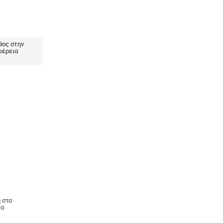
ος στην
φέρεια
 στα
να