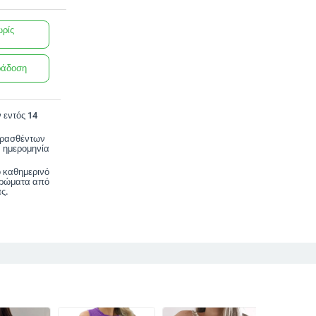
ωρίς
ράδοση
 εντός 14
ορασθέντων
 ημερομηνία
ο καθημερινό
 χρώματα από
ς.