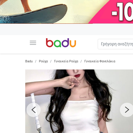
menu
Badu
Ρούχα
Γυναικεία Ρούχα
Γυναικεία Φανελάκια