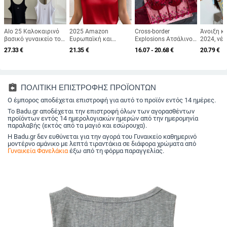
Alo 25 Καλοκαιρινό
2025 Amazon
Cross-border
Άνοιξη κ
βασικό γυναικείο τοπ
Ευρωπαϊκή και
Explosions Ατσάλινο
2024, νέ
με καθημερινό
Αμερικανική
Κορσέ Κέντημα
και αμερ
27.33
€
21.35
€
16.07 - 20.68
€
20.79
€
αθλητικό στυλ —
Διασυνοριακή
Φλοράλ Φιόγκος
με σέξι, 
κομψή γραμμή,
Γυναικεία Ρούχα
Μικρό Σλιπ
κορδέλα,
ευέλικτο
Σατέν Κοστούμι με
Ψαροκόκαλο
Fishbone
Κομψά Μανίκια
Τρίστομο
Κομψά Ρούχα
Ρυθμιζόμενο Κορσέ
assignment_return
ΠΟΛΙΤΙΚΗ ΕΠΙΣΤΡΟΦΗΣ ΠΡΟΪΟΝΤΩΝ
Εργασίας Γιλέκο με
Φόρεμα στον Αφαλό
Ο έμπορος αποδέχεται επιστροφή για αυτό το προϊόν εντός 14 ημέρες.
Κάτω Τοπ
Το Badu.gr αποδέχεται την επιστροφή όλων των αγορασθέντων
προϊόντων εντός 14 ημερολογιακών ημερών από την ημερομηνία
παραλαβής (εκτός από τα μαγιό και εσώρουχα).
Η Badu.gr δεν ευθύνεται για την αγορά του Γυναικείο καθημερινό
μοντέρνο αμάνικο με λεπτά τιραντάκια σε διάφορα χρώματα από
Γυναικεία Φανελάκια
έξω από τη φόρμα παραγγελίας.