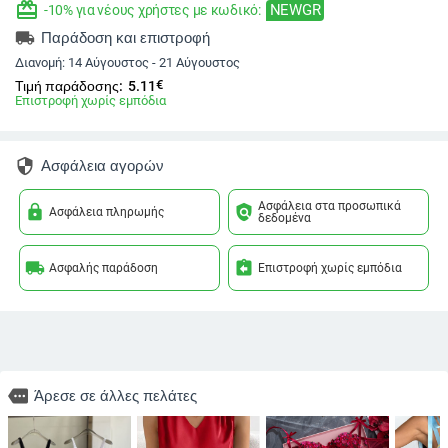
redeem
NEWGR
-10% για νέους χρήστες με κωδικό:
local_shipping
Παράδοση και επιστροφή
Διανομή:
14 Αύγουστος - 21 Αύγουστος
€
Τιμή παράδοσης:
5.11
Επιστροφή χωρίς εμπόδια
security
Ασφάλεια αγορών
Ασφάλεια στα προσωπικά
lock
policy
Ασφάλεια πληρωμής
δεδομένα
local_shipping
assignment_return
Ασφαλής παράδοση
Επιστροφή χωρίς εμπόδια
more
Άρεσε σε άλλες πελάτες