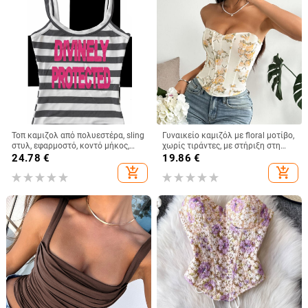
Τοπ καμιζολ από πολυεστέρα, sling
Γυναικείο καμιζόλ με floral μοτίβο,
στυλ, εφαρμοστό, κοντό μήκος,
χωρίς τιράντες, με στήριξη στη
ριγέ/καρό μοτίβο
μέση, ultra-short μήκος,
24.78
€
19.86
€
πολυεστερικό ύφασμα
add_shopping_cart
add_shopping_cart