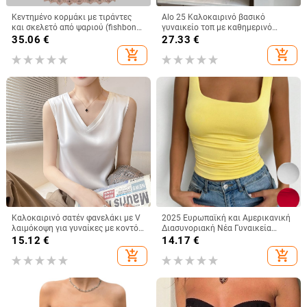
Κεντημένο κορμάκι με τιράντες
Alo 25 Καλοκαιρινό βασικό
και σκελετό από ψαριού (fishbone),
γυναικείο τοπ με καθημερινό
βέστ με διαμαντιών διακόσμηση,
αθλητικό στυλ — κομψή γραμμή,
35.06
€
27.33
€
φλοράλ μοτίβο, στενή γραμμή,
ευέλικτο
add_shopping_cart
add_shopping_cart
υπερ-κοντό μήκος ≤40 εκ,
πολυεστέρας
Καλοκαιρινό σατέν φανελάκι με V
2025 Ευρωπαϊκή και Αμερικανική
λαιμόκοψη για γυναίκες με κοντό,
Διασυνοριακή Νέα Γυναικεία
φαρδύ αμάνικο σλιπ κοστουμιού
Αμάνικη Μπλούζα με Τετράγωνο
15.12
€
14.17
€
σε μεγάλο μέγεθος.
Γιακά και Casual Basic Crop Top
add_shopping_cart
add_shopping_cart