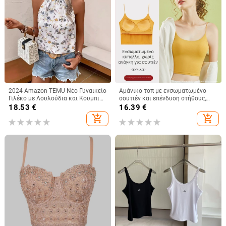
2024 Amazon TEMU Νέο Γυναικείο
Αμάνικο τοπ με ενσωματωμένο
Γιλέκο με Λουλούδια και Κουμπιά,
σουτιέν και επένδυση στήθους,
Εορταστικό Στυλ, Άνετο Μπλούζα,
βαμβακερό, κοντό μήκος, τιράντες
18.53
€
16.39
€
Μόδα για Γυναίκες
μη αποσπώμενες
add_shopping_cart
add_shopping_cart