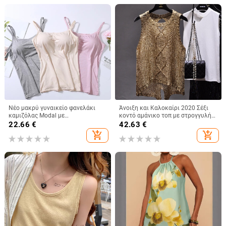
Νέο μακρύ γυναικείο φανελάκι
Άνοιξη και Καλοκαίρι 2020 Σέξι
καμιζόλας Modal με
κοντό αμάνικο τοπ με στρογγυλή
ενσωματωμένο τοπ και λάστιχο
λαιμόκοψη και σχισμένο μπροστά
22.66
€
42.63
€
στο σπίτι, εσώρουχο χωρίς
και πίσω, με πούλιες και
add_shopping_cart
add_shopping_cart
σουτιέν
perspective sequin ντεκολτέ