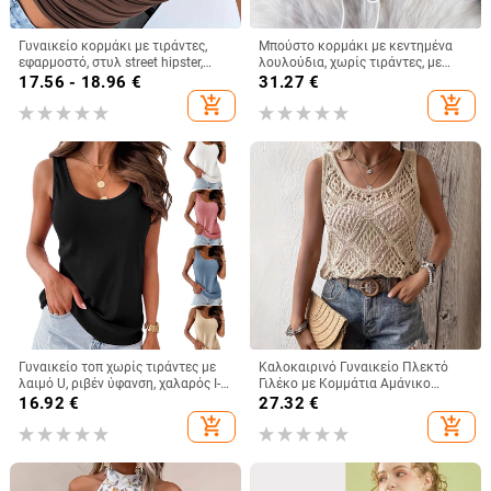
Γυναικείο κορμάκι με τιράντες,
Μπούστο κορμάκι με κεντημένα
εφαρμοστό, στυλ street hipster,
λουλούδια, χωρίς τιράντες, με
κοντό μήκος, πολυεστέρας με
οστά, κοντό μήκος, θηλυκή
17.56 - 18.96
€
31.27
€
σπάντεξ
στήριξη, βαμβακομίγμα
add_shopping_cart
add_shopping_cart
Γυναικείο τοπ χωρίς τιράντες με
Καλοκαιρινό Γυναικείο Πλεκτό
λαιμό U, ριβέν ύφανση, χαλαρός Ι-
Γιλέκο με Κομμάτια Αμάνικο
σχήματος σιλουέτα, 90-95%
Καλοκαιρινό Μποέμικο Τοπ με
16.92
€
27.32
€
σπάντεξ
Χαμηλή Λαιμόκοψη
add_shopping_cart
add_shopping_cart