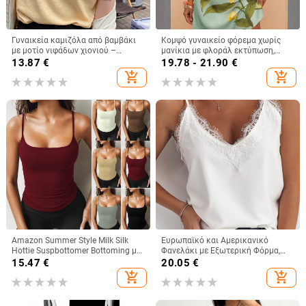
Γυναικεία καμιζόλα από βαμβάκι
Κομψό γυναικείο φόρεμα χωρίς
με μοτίο νιφάδων χιονιού –
μανίκια με φλοράλ εκτύπωση,
φαρδιά, χωρίς μανίκια κορμί για το
λεπτές τιράντες και λεπτομέρεια
13.87
€
19.78 - 21.90
€
καλοκαίρι, για layering, με διπλές
δέσιμου, μίνι μήκος, γραμμή Α,
add_shopping_cart
add_shopping_cart
τιράντες
casual
Amazon Summer Style Milk Silk
Ευρωπαϊκό και Αμερικανικό
Hottie Suspbottomer Bottoming με
Φανελάκι με Εξωτερική Φόρμα,
Ευρωπαϊκό και Αμερικανικό Στυλ
Γυναικείο Καλοκαιρινό Φανελάκι
15.47
€
20.05
€
Λεπτό Κοντό Γιλέκο για Γυναίκες
με Βλεφαρίδες και Δαντέλα, V-
add_shopping_cart
add_shopping_cart
Neck, Χαλαρό Μπλούζα με Βάση
Φόρμας