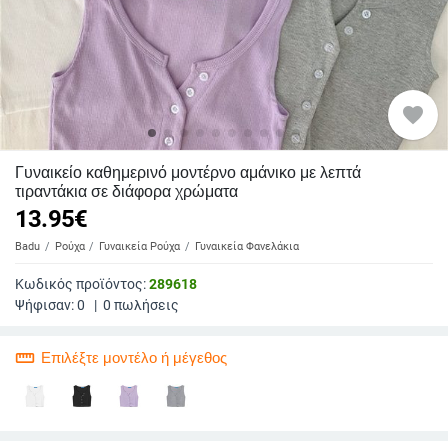
favorite
Γυναικείο καθημερινό μοντέρνο αμάνικο με λεπτά
τιραντάκια σε διάφορα χρώματα
13.95
€
Badu
Ρούχα
Γυναικεία Ρούχα
Γυναικεία Φανελάκια
Κωδικός προϊόντος:
289618
Ψήφισαν:
0
|
0
πωλήσεις
straighten
Επιλέξτε μοντέλο ή μέγεθος