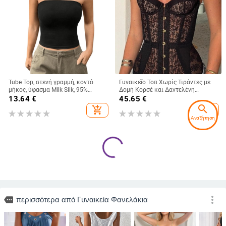
Tube Top, στενή γραμμή, κοντό
Γυναικεῖο Τοπ Χωρίς Τιράντες με
μήκος, ύφασμα Milk Silk, 95%
Δομή Κορσέ και Δαντελένη
πολυεστέρας και σπάντεξ, χωρίς
Επένδυση, Στενή Γραμμή,
13.64
€
45.65
€
ιμάντες, ελαστικό
Πολυεστέρας
search
add_shopping_cart
add_shopping_cart
Αναζήτηση