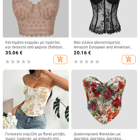
Κεντημένο κορμάκι με τιράντες
Νέο γιλέκο αδυνατίσματος
και σκελετό από ψαριού (fishbone),
Amazon European and American
βέστ με διαμαντιών διακόσμηση,
Street Spice Girl Lace Eyelashes
35.06
€
20.16
€
φλοράλ μοτίβο, στενή γραμμή,
Fish Bone Slim-fit Backless
add_shopping_cart
add_shopping_cart
υπερ-κοντό μήκος ≤40 εκ,
Γυναικείο 9018
πολυεστέρας
Γυναικείο καμιζόλ με floral μοτίβο,
Διασυνοριακό Φανελάκι με
χωρίς τιράντες, με στήριξη στη
Δαντέλα, Δαντέλα, Δαντέλα,