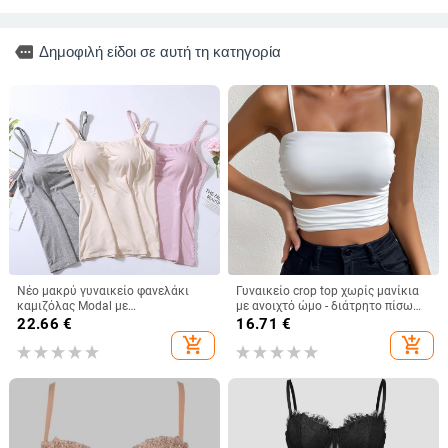
more
Δημοφιλή είδοι σε αυτή τη κατηγορία
Νέο μακρύ γυναικείο φανελάκι
Γυναικείο crop top χωρίς μανίκια
καμιζόλας Modal με
με ανοιχτό ώμο - διάτρητο πίσω
ενσωματωμένο τοπ και λάστιχο
σχέδιο, άνετη γραμμή, κοντό
22.66
€
16.71
€
στο σπίτι, εσώρουχο χωρίς
μήκος, μίξη πολυεστέρα-ελαστάν
add_shopping_cart
add_shopping_cart
σουτιέν