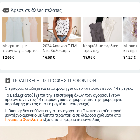
more
Άρεσε σε άλλες πελάτες
Μακρύ τοπ με
2024 Amazon T EMU
Κασμιόλ με φαρδιές
Μπούστο 
τιράντες για κορίτσια,
Νέα Καλοκαιρινή
τιράντες,
κεντημέν
βαμβακερό
Γιλέκο με Ριχτή
ενσωματωμένες
χωρίς τιρ
12.66
€
16.53
€
19.95
€
31.27
€
Τιράντες και Πουά,
θήκες για το στήθος
οστά, κον
Casual, Αμάνικο
και επένδυση από
θηλυκή σ
σπόγγο, τετράγωνο
βαμβακο
ντεκολτέ, χωρίς
μανίκια, λεπτή
assignment_return
ΠΟΛΙΤΙΚΗ ΕΠΙΣΤΡΟΦΗΣ ΠΡΟΪΟΝΤΩΝ
εφαρμογή, βασικό
Ο έμπορος αποδέχεται επιστροφή για αυτό το προϊόν εντός 14 ημέρες.
εσωρούχο
Το Badu.gr αποδέχεται την επιστροφή όλων των αγορασθέντων
προϊόντων εντός 14 ημερολογιακών ημερών από την ημερομηνία
παραλαβής (εκτός από τα μαγιό και εσώρουχα).
Η Badu.gr δεν ευθύνεται για την αγορά του Γυναικείο καθημερινό
μοντέρνο αμάνικο με λεπτά τιραντάκια σε διάφορα χρώματα από
Γυναικεία Φανελάκια
έξω από τη φόρμα παραγγελίας.