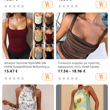
καλοκαίρι, για layering, με διπλές
Πολυεστέρας
add_shopping_cart
add_shopping_cart
τιράντες
Amazon Summer Style Milk Silk
Γυναικείο κορμάκι με τιράντες,
Hottie Suspbottomer Bottoming με
εφαρμοστό, στυλ street hipster,
Ευρωπαϊκό και Αμερικανικό Στυλ
κοντό μήκος, πολυεστέρας με
15.47
€
17.56 - 18.96
€
Λεπτό Κοντό Γιλέκο για Γυναίκες
σπάντεξ
add_shopping_cart
add_shopping_cart