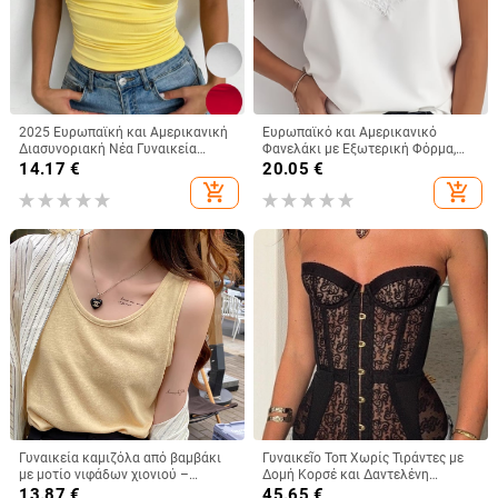
2025 Ευρωπαϊκή και Αμερικανική
Ευρωπαϊκό και Αμερικανικό
Διασυνοριακή Νέα Γυναικεία
Φανελάκι με Εξωτερική Φόρμα,
Αμάνικη Μπλούζα με Τετράγωνο
Γυναικείο Καλοκαιρινό Φανελάκι
14.17
€
20.05
€
Γιακά και Casual Basic Crop Top
με Βλεφαρίδες και Δαντέλα, V-
add_shopping_cart
add_shopping_cart
Neck, Χαλαρό Μπλούζα με Βάση
Φόρμας
Γυναικεία καμιζόλα από βαμβάκι
Γυναικεῖο Τοπ Χωρίς Τιράντες με
με μοτίο νιφάδων χιονιού –
Δομή Κορσέ και Δαντελένη
φαρδιά, χωρίς μανίκια κορμί για το
Επένδυση, Στενή Γραμμή,
13.87
€
45.65
€