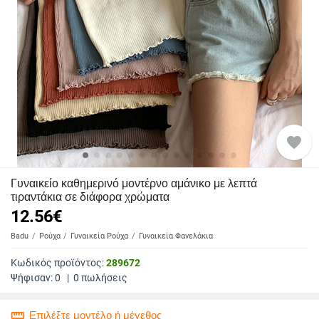
favorite
Γυναικείο καθημερινό μοντέρνο αμάνικο με λεπτά
τιραντάκια σε διάφορα χρώματα
12.56
€
Badu
Ρούχα
Γυναικεία Ρούχα
Γυναικεία Φανελάκια
Κωδικός προϊόντος:
289672
Ψήφισαν:
0
|
0
πωλήσεις
straighten
Επιλέξτε μοντέλο ή μέγεθος