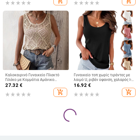
add_shopping_cart
add_shopping_cart
Καλοκαιρινό Γυναικείο Πλεκτό
Γυναικείο τοπ χωρίς τιράντες με
Γιλέκο με Κομμάτια Αμάνικο
λαιμό U, ριβέν ύφανση, χαλαρός Ι-
Καλοκαιρινό Μποέμικο Τοπ με
σχήματος σιλουέτα, 90-95%
27.32
€
16.92
€
Χαμηλή Λαιμόκοψη
σπάντεξ
add_shopping_cart
add_shopping_cart