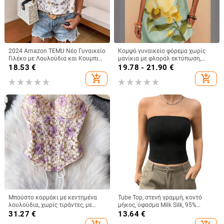
2024 Amazon TEMU Νέο Γυναικείο
Κομψό γυναικείο φόρεμα χωρίς
Γιλέκο με Λουλούδια και Κουμπιά,
μανίκια με φλοράλ εκτύπωση,
Εορταστικό Στυλ, Άνετο Μπλούζα,
λεπτές τιράντες και λεπτομέρεια
18.53
€
19.78 - 21.90
€
Μόδα για Γυναίκες
δέσιμου, μίνι μήκος, γραμμή Α,
add_shopping_cart
add_shopping_cart
casual
Μπούστο κορμάκι με κεντημένα
Tube Top, στενή γραμμή, κοντό
λουλούδια, χωρίς τιράντες, με
μήκος, ύφασμα Milk Silk, 95%
οστά, κοντό μήκος, θηλυκή
πολυεστέρας και σπάντεξ, χωρίς
31.27
€
13.64
€
στήριξη, βαμβακομίγμα
ιμάντες, ελαστικό