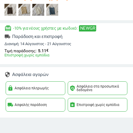
redeem
NEWGR
-10% για νέους χρήστες με κωδικό:
local_shipping
Παράδοση και επιστροφή
Διανομή:
14 Αύγουστος - 21 Αύγουστος
€
Τιμή παράδοσης:
5.11
Επιστροφή χωρίς εμπόδια
security
Ασφάλεια αγορών
Ασφάλεια στα προσωπικά
lock
policy
Ασφάλεια πληρωμής
δεδομένα
local_shipping
assignment_return
Ασφαλής παράδοση
Επιστροφή χωρίς εμπόδια