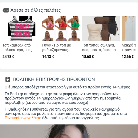
more
Άρεσε σε άλλες πελάτες
Τοπ καμιζολ από
Γυναικείο τοπ με
Τοπ τύπου σωλήνα,
Μακρύ το
πολυεστέρα, sling
ρυθμιζόμενους
εφαρμοστό, ύφασμα
τιράντες 
στυλ, εφαρμοστό,
ιμάντες – ultra-short,
πολυεστέρα 95%+,
βαμβακε
24.78
€
16.13
€
18.68
€
12.66
€
κοντό μήκος, ριγέ/
μονόχρωμο
χωρίς τιράντες,
καρό μοτίβο
πολυεστέρας με
δυτικό αστικό στυλ
σπάντεξ, στενή
γραμμή, Καλοκαίρι
2022
assignment_return
ΠΟΛΙΤΙΚΗ ΕΠΙΣΤΡΟΦΗΣ ΠΡΟΪΟΝΤΩΝ
Ο έμπορος αποδέχεται επιστροφή για αυτό το προϊόν εντός 14 ημέρες.
Το Badu.gr αποδέχεται την επιστροφή όλων των αγορασθέντων
προϊόντων εντός 14 ημερολογιακών ημερών από την ημερομηνία
παραλαβής (εκτός από τα μαγιό και εσώρουχα).
Η Badu.gr δεν ευθύνεται για την αγορά του Γυναικείο καθημερινό
μοντέρνο αμάνικο με λεπτά τιραντάκια σε διαφορετικά χρώματα από
Γυναικεία Φανελάκια
έξω από τη φόρμα παραγγελίας.