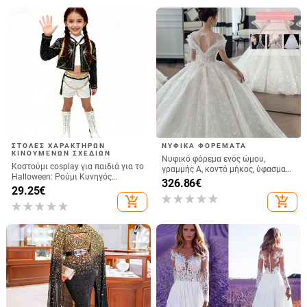
ΣΤΟΛΈΣ ΧΑΡΑΚΤΉΡΩΝ
ΝΥΦΙΚΆ ΦΟΡΈΜΑΤΑ
ΚΙΝΟΥΜΈΝΩΝ ΣΧΕΔΊΩΝ
Νυφικό φόρεμα ενός ώμου,
Κοστούμι cosplay για παιδιά για το
γραμμής Α, κοντό μήκος, ύφασμα
Halloween: Ρούμι Κυνηγός
Chenille με σπάντεξ, Άνοιξη 2024
326.86
€
τεράτων, Zoe Mirra – γυναικείος
29.25
€
χαρακτήρας
add_shopping_cart
add_shopping_cart