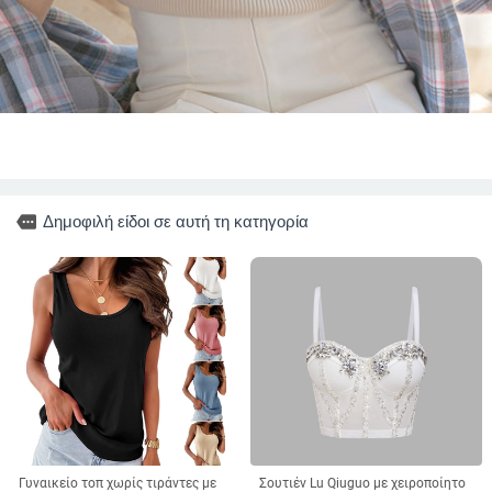
more
Δημοφιλή είδοι σε αυτή τη κατηγορία
Γυναικείο τοπ χωρίς τιράντες με
Σουτιέν Lu Qiuguo με χειροποίητο