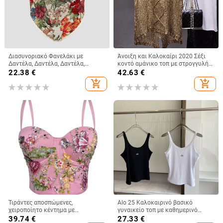
Διασυνοριακό Φανελάκι με
Άνοιξη και Καλοκαίρι 2020 Σέξι
Δαντέλα, Δαντέλα, Δαντέλα,
κοντό αμάνικο τοπ με στρογγυλή
Γαλλική, Niche, Ψαροκόκαλο, με
λαιμόκοψη και σχισμένο μπροστά
22.38
€
42.63
€
Στάμπα, Ρετρό, Λουλούδια, Ξένο
και πίσω, με πούλιες και
add_shopping_cart
add_shopping_cart
Εμπόριο, LY023
perspective sequin ντεκολτέ
Τιράντες αποσπώμενες,
Alo 25 Καλοκαιρινό βασικό
χειροποίητο κέντημα με
γυναικείο τοπ με καθημερινό
λουλούδια και χάντρες, κορσέ με
αθλητικό στυλ — κομψή γραμμή,
39.74
€
27.33
€