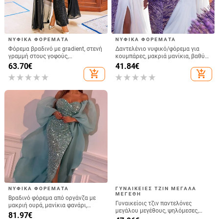
ΝΥΦΙΚΆ ΦΟΡΈΜΑΤΑ
ΝΥΦΙΚΆ ΦΟΡΈΜΑΤΑ
Φόρεμα βραδινό με gradient, στενή
Δαντελένιο νυφικό/φόρεμα για
γραμμή στους γοφούς,
κουμπάρες, μακριά μανίκια, βαθύ
πολυεστέρας, μακριές μανίκες,
V-ντεκολτέ, σχίσιμο, μικρή ουρά,
63.70
€
41.84
€
μακριά φούστα
95% πολυεστέρας
add_shopping_cart
add_shopping_cart
ΝΥΦΙΚΆ ΦΟΡΈΜΑΤΑ
ΓΥΝΑΙΚΕΊΕΣ ΤΖΙΝ ΜΕΓΆΛΑ
ΜΕΓΈΘΗ
Βραδινό φόρεμα από οργάνζα με
Γυναικείοις τζιν παντελόνες
μακριή ουρά, μανίκια φανάρι,
μεγάλου μεγέθους, ψηλόμεσες,
μακριά φούστα — Άνοιξη 2024
81.97
€
άνετη χαλαρή γραμμή, καθημερινή