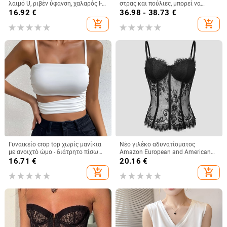
λαιμό U, ριβέν ύφανση, χαλαρός Ι-
στρας και πούλιες, μπορεί να
σχήματος σιλουέτα, 90-95%
φορεθεί και έξω, σε καθαρό
16.92
€
36.98 - 38.73
€
σπάντεξ
χρώμα, μικρό γυναικείο φανελάκι
add_shopping_cart
add_shopping_cart
Db1750
Γυναικείο crop top χωρίς μανίκια
Νέο γιλέκο αδυνατίσματος
με ανοιχτό ώμο - διάτρητο πίσω
Amazon European and American
σχέδιο, άνετη γραμμή, κοντό
Street Spice Girl Lace Eyelashes
16.71
€
20.16
€
μήκος, μίξη πολυεστέρα-ελαστάν
Fish Bone Slim-fit Backless
add_shopping_cart
add_shopping_cart
Γυναικείο 9018