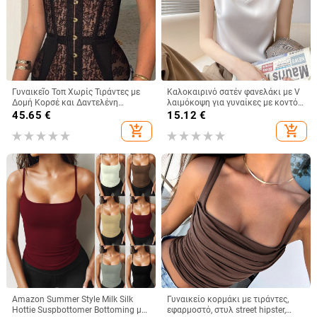
Γυναικεῖο Τοπ Χωρίς Τιράντες με
Καλοκαιρινό σατέν φανελάκι με V
Δομή Κορσέ και Δαντελένη
λαιμόκοψη για γυναίκες με κοντό,
Επένδυση, Στενή Γραμμή,
φαρδύ αμάνικο σλιπ κοστουμιού
45.65
€
15.12
€
Πολυεστέρας
σε μεγάλο μέγεθος.
add_shopping_cart
add_shopping_cart
Amazon Summer Style Milk Silk
Γυναικείο κορμάκι με τιράντες,
Hottie Suspbottomer Bottoming με
εφαρμοστό, στυλ street hipster,