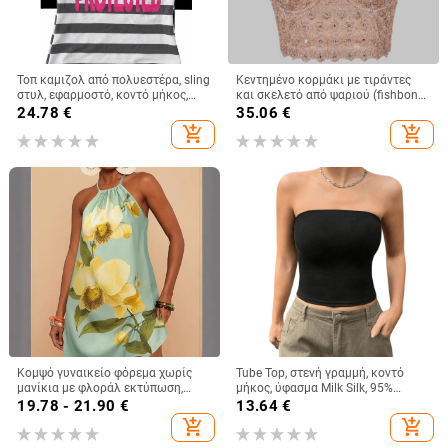
Τοπ καμιζολ από πολυεστέρα, sling
Κεντημένο κορμάκι με τιράντες
στυλ, εφαρμοστό, κοντό μήκος,
και σκελετό από ψαριού (fishbone),
ριγέ/καρό μοτίβο
βέστ με διαμαντιών διακόσμηση,
24.78
€
35.06
€
φλοράλ μοτίβο, στενή γραμμή,
add_shopping_cart
add_shopping_cart
υπερ-κοντό μήκος ≤40 εκ,
πολυεστέρας
Κομψό γυναικείο φόρεμα χωρίς
Tube Top, στενή γραμμή, κοντό
μανίκια με φλοράλ εκτύπωση,
μήκος, ύφασμα Milk Silk, 95%
λεπτές τιράντες και λεπτομέρεια
πολυεστέρας και σπάντεξ, χωρίς
19.78 - 21.90
€
13.64
€
δέσιμου, μίνι μήκος, γραμμή Α,
ιμάντες, ελαστικό
add_shopping_cart
add_shopping_cart
casual