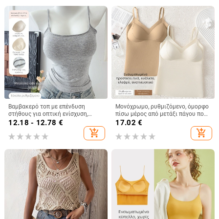
Βαμβακερό τοπ με επένδυση
Μονόχρωμο, ρυθμιζόμενο, όμορφο
στήθους για οπτική ενίσχυση,
πίσω μέρος από μετάξι πάγου που
γυναικείο τοπ με τιράντες,
δεν αφήνει σημάδια, λεπτή,
12.18 - 12.78
€
17.02
€
καλοκαίρι, κορεατικό στυλ
αναπνεύσιμη μπλούζα με σταθερή
add_shopping_cart
add_shopping_cart
θήκη για όλα τα παιχνίδια για
κορίτσια