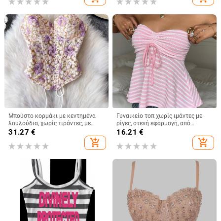
Μοντέρνο Αμάνικο Μπλούζα
Μπούστο κορμάκι με κεντημένα
Γυναικείο τοπ χωρίς ιμάντες με
λουλούδια, χωρίς τιράντες, με
ρίγες, στενή εφαρμογή, από
οστά, κοντό μήκος, θηλυκή
πολυεστέρα-ελαστάνη, κοντό
31.27
€
16.21
€
στήριξη, βαμβακομίγμα
μήκος
add_shopping_cart
add_shopping_cart