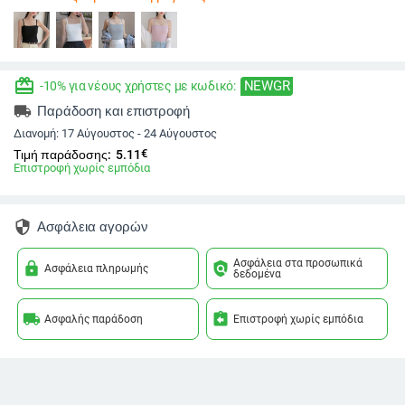
redeem
NEWGR
-10% για νέους χρήστες με κωδικό:
local_shipping
Παράδοση και επιστροφή
Διανομή:
17 Αύγουστος - 24 Αύγουστος
€
Τιμή παράδοσης:
5.11
Επιστροφή χωρίς εμπόδια
security
Ασφάλεια αγορών
Ασφάλεια στα προσωπικά
lock
policy
Ασφάλεια πληρωμής
δεδομένα
local_shipping
assignment_return
Ασφαλής παράδοση
Επιστροφή χωρίς εμπόδια