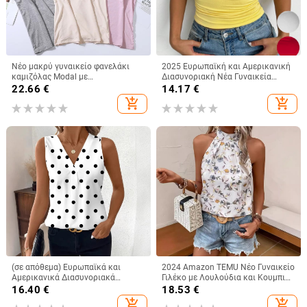
Νέο μακρύ γυναικείο φανελάκι
2025 Ευρωπαϊκή και Αμερικανική
καμιζόλας Modal με
Διασυνοριακή Νέα Γυναικεία
ενσωματωμένο τοπ και λάστιχο
Αμάνικη Μπλούζα με Τετράγωνο
22.66
€
14.17
€
στο σπίτι, εσώρουχο χωρίς
Γιακά και Casual Basic Crop Top
add_shopping_cart
add_shopping_cart
σουτιέν
(σε απόθεμα) Ευρωπαϊκά και
2024 Amazon TEMU Νέο Γυναικείο
Αμερικανικά Διασυνοριακά
Γιλέκο με Λουλούδια και Κουμπιά,
Γυναικεία Ρούχα Amazon Νέο
Εορταστικό Στυλ, Άνετο Μπλούζα,
16.40
€
18.53
€
Γυναικείο Γιλέκο με V-Neck,
Μόδα για Γυναίκες
add_shopping_cart
add_shopping_cart