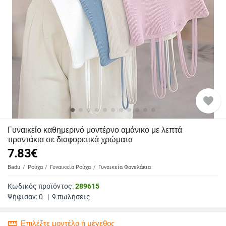
favorite
Γυναικείο καθημερινό μοντέρνο αμάνικο με λεπτά
τιραντάκια σε διαφορετικά χρώματα
7.83
€
Badu
Ρούχα
Γυναικεία Ρούχα
Γυναικεία Φανελάκια
Κωδικός προϊόντος:
289615
Ψήφισαν:
0
|
9
πωλήσεις
straighten
Επιλέξτε μοντέλο ή μέγεθος